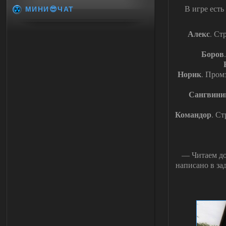
В игре ест
МИНИ😎ЧАТ
Алекс
. Ст
Боров
Норик
. Пром
Сангвини
Командор
. С
— Читаем дос
написано в за