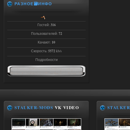
РАЗНОЕ🗃️ИНФО
STCoP WP 3.4
Stalker-Mods-Clan-su
22:27
Гостей:
316
Доступно только для пользователей
Пользователей:
72
Качают:
10
03.08.2026
Ответить ➤
Скорость:
5572
kb/s
Объединенный Пак 2 + OGSR +
Подробности
STCoP WP 3.4
andreyforest1993
21:22
Здравствуйте, почему не
Анимаций открытия рюкзака и
использования предметов как в
трелере?
03.08.2026
Ответить ➤
STALKER-MODS
VK VIDEO
STALKER
ANOMALY ※ MEDIUM 7.0
Stalker-Mods-Clan-su
19:14