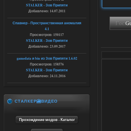
STALKER - Зов Припяти
STCoP WP 3.4
Добавлено: 14.07.2011
Stalker-Mods-Clan-su
16:48
Спавнер - Пространственная аномалия
Доступно только для пользователей
4.1
Просмотров: 150117
STALKER - Зов Припяти
04.08.2026
Ответить ➤
Добавлено: 23.09.2017
Объединенный Пак 2 + OGSR +
gamedata и bin из Зов Припяти 1.6.02
STCoP WP 3.4
Просмотров: 158576
STALKER - Зов Припяти
andreyforest1993
15:33
Добавлено: 24.11.2016
вот ещё этот же трелер с
вашего сайта, https://stalker-
mods.su/news/op_2_ogsr_stcop_wp_3_4
_trejler_2022/2022-11-30-6818
04.08.2026
Ответить ➤
СТАЛКЕР🎦ВИДЕО
Объединенный Пак 2 + OGSR +
STCoP WP 3.4
Прохождение модов - Каталог
andreyforest1993
15:03