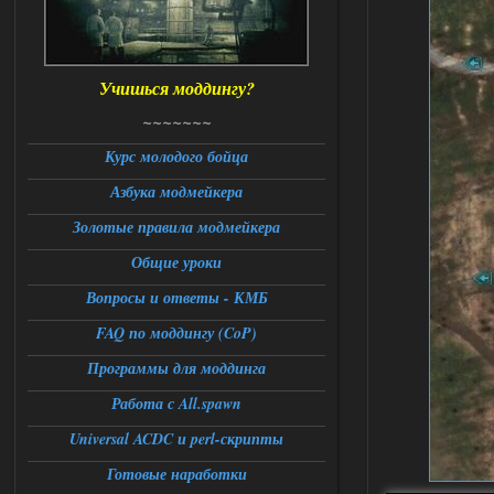
Universal Teleport v2.0
DEDULYA-1967
13:56
Учишься моддингу?
Доступно только для пользователей
~~~~~~~
06.08.2026
Ответить ➤
Курс молодого бойца
Азбука модмейкера
Universal Teleport v2.0
Золотые правила модмейкера
Stalker-Mods-Clan-su
12:26
Общие уроки
Доступно только для пользователей
Вопросы и ответы - КМБ
FAQ по моддингу (CoP)
06.08.2026
Ответить ➤
Программы для моддинга
Universal Teleport v2.0
Работа с All.spawn
DEDULYA-1967
12:21
Universal ACDC и perl-скрипты
Поставил на чистый сталкер
10006, сразу
вылет [error]Arguments :
Готовые наработки
msg_box_kicked_by_server:picture