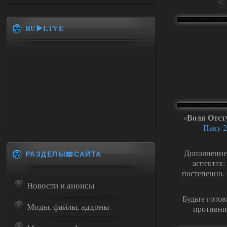
RU▶️LIVE
Воля Отст
«
Паку 2
Дополнение 
РАЗДЕЛЫ📖САЙТА
аспектах:
постепенно. 
Новости и анонсы
Будьте гото
Моды, файлы, аддоны
противник