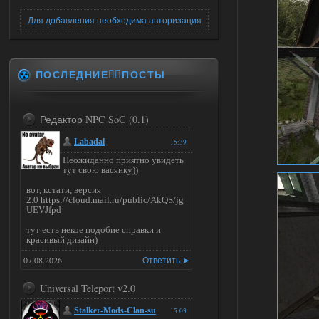
Для добавления необходима авторизация
ПОСЛЕДНИЕ✍🏻ПОСТЫ
Редактор NPC SoC (0.1)
Labadal
15:39
Неожиданно приятно увидеть
тут свою васянку))
вот, кстати, версия
2.0 https://cloud.mail.ru/public/AkQS/jg
UEVJfpd
тут есть некое подобие справки и
красивый дизайн)
07.08.2026
Ответить ➤
Universal Teleport v2.0
Stalker-Mods-Clan-su
15:03