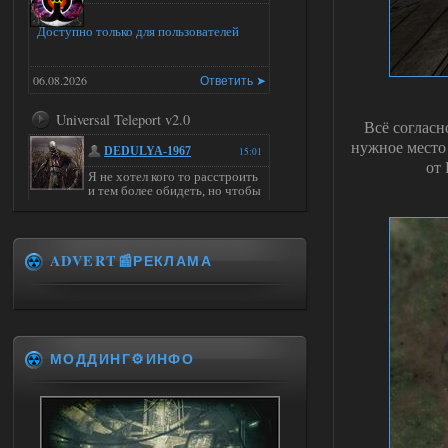
Доступно только для пользователей
06.08.2026
Ответить ➤
Universal Teleport v2.0
Всё согласн
нужное место 
DEDULYA-1967
15:01
от
Я не хотел кого то расстроить
и тем более обидеть, но чтобы
я не ставил для тестов , всё работало на
ура. WINDOWS 11pro\64, озу 16гб,
intel xeon v3 1270 v2, gtx 1050 ti
ADVERT📰РЕКЛАМА
06.08.2026
Ответить ➤
Universal Teleport v2.0
Stalker-Mods-Clan-su
14:28
МОДДИНГ⚙️ИНФО
Доступно только для пользователей
06.08.2026
Ответить ➤