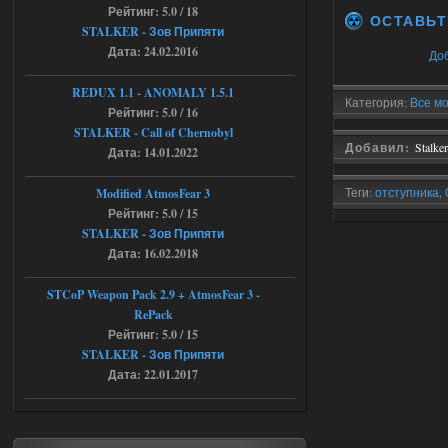
Рейтинг: 5.0 / 18
ОСТАВЬТ
04.08.2026
Ответить ➤
STALKER - Зов Припяти
Дата: 24.02.2016
До
Объединенный Пак 2 + OGSR +
STCoP WP 3.4
REDUX 1.1​​​​​​​ - ANOMALY 1.5.1
Категория:
Все м
Рейтинг: 5.0 / 16
andreyforest1993
08:24
STALKER - Call of Chernobyl
там есть опция расшириные
Добавил:
Stalke
Дата: 14.01.2022
анимации нпс, я поставил
галочку но толку ноль, ни каких
анимаций нет, может это что-то другое,
Теги:
отступника
,
Modified AtmosFear 3
не известно, больше нет ни каких таких
Рейтинг: 5.0 / 15
кнопок по поводу анимаций
torrent
STALKER - Зов Припяти
04.08.2026
Ответить ➤
Дата: 16.02.2018
Последний рассвет - Эпизод 1
STCoP Weapon Pack 2.9 + AtmosFear 3 -
RePack
Stalker-Mods-Clan-su
22:29
Рейтинг: 5.0 / 15
STALKER - Зов Припяти
Доступно только для пользователей
Дата: 22.01.2017
03.08.2026
Ответить ➤
Объединенный Пак 2 + OGSR +