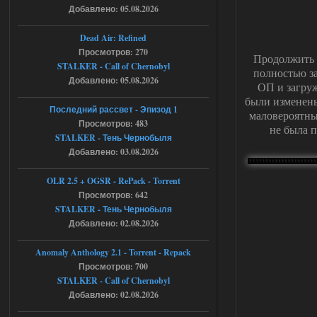
Добавлено: 05.08.2026
ruslanpyrusov
23:13
как изменить макс сумму
Dead Air: Refined
ставки в файлах чтобы
Просмотров: 270
ставить больше 1 к
Продолжить 
STALKER - Call of Chernobyl
полностью за
05.08.2026
Ответить ➤
Добавлено: 05.08.2026
ОП и загруж
были изменены
Тайна Зоны - Remaster 2026
Последний рассвет - Эпизод 1
маловероятны
Просмотров: 483
не была п
Stalker-Mods-Clan-su
21:33
STALKER - Тень Чернобыля
Добавлено: 03.08.2026
Доступно только для пользователей
OLR 2.5 + OGSR - RePack - Torrent
05.08.2026
Просмотров: 642
Ответить ➤
STALKER - Тень Чернобыля
Тайна Зоны - Remaster 2026
Добавлено: 02.08.2026
AndreySA
21:28
Anomaly Anthology 2.1 - Torrent - Repack
патч я установил после
Просмотров: 700
установки мода, да, ладно,
STALKER - Call of Chernobyl
наверное вы правы придется ожидать
чудо))
Добавлено: 02.08.2026
05.08.2026
Ответить ➤