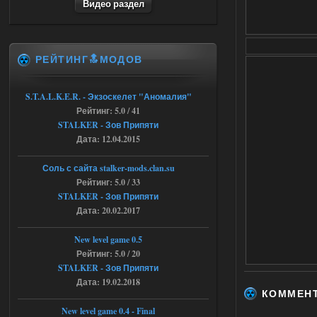
Видео раздел
это и есть эта версия мода
Объединенный Пак 2 + OGSR
+ STCoP WP 3.4, только нет ни каких
анимаций курения и анимаций еды и
экзоча как в трелере
РЕЙТИНГ🔝МОДОВ
04.08.2026
Ответить ➤
Объединенный Пак 2 + OGSR +
S.T.A.L.K.E.R. - Экзоскелет "Аномалия"
Рейтинг: 5.0 / 41
STCoP WP 3.4
STALKER - Зов Припяти
andreyforest1993
15:00
Дата: 12.04.2015
https://rutube.ru/video/50be34
6a53045b746b6f2d80812029a
Соль с сайта stalker-mods.clan.su
3/?r=plemwd
Рейтинг: 5.0 / 33
STALKER - Зов Припяти
04.08.2026
Ответить ➤
Дата: 20.02.2017
Объединенный Пак 2 + OGSR +
New level game 0.5
STCoP WP 3.4
Рейтинг: 5.0 / 20
STALKER - Зов Припяти
Stalker-Mods-Clan-su
11:30
Дата: 19.02.2018
КОММЕН
Доступно только для пользователей
New level game 0.4 - Final