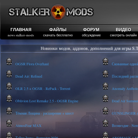
ГЛАВНАЯ
ФАЙЛЫ
ФОРУМ
ВИДЕО
news stalker-mods
скачать бесплатно
обсуждение
смотреть онлайн
Новинки модов, аддонов, дополнений для игры S.T
OGSR Flora Overhaul
Скованные одно
Dead Air: Refined
Последний рассве
OLR 2.5 + OGSR - RePack - Torrent
Anomaly Anthology
Oblivion Lost Remake 2.5 - OGSR Engine
Dead Air Summer
Тёмная Лощина - расширение + квест
GUNSLINGER mod
AtmosFear MAX
Возмездие - Nem
Тайна Зоны - Remaster 2026
ANOMALY ※ MEDI