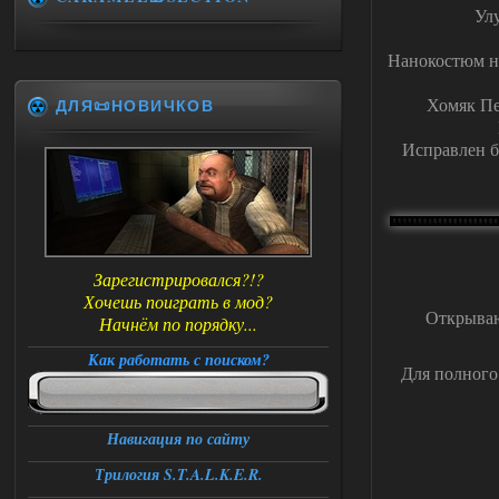
Ул
Нанокостюм не
Хомяк Пе
ДЛЯ📜НОВИЧКОВ
Исправлен б
Зарегистрировался?!?
Хочешь поиграть в мод?
Открываю
Начнём по порядку...
Как работать с поиском?
Для полного
Навигация по сайту
Трилогия S.T.A.L.K.E.R.