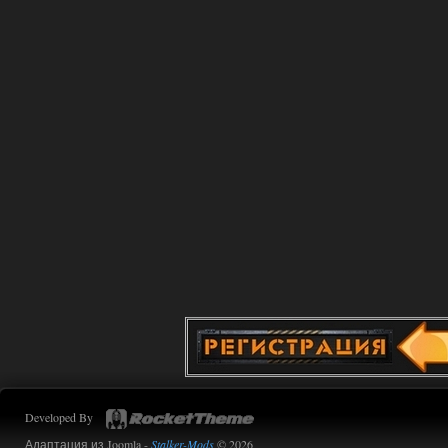
хардкор по типу Dead Air но здесь он
компромисный не такой жесткий.
Стартовый набор удивил на харде и
выживании такой комбез крутой не
удержался взял его и ножичек. Забавно
получилось, благо тайники спасают.
Поигрался пока немного но уже оч
нравится как то так!
02.08.2026
Ответить ➤
Lost Alpha Enhanced Edition 1.3 +
Stalker-Mods-Clan-su
12:09
Доступно только для пользователей
02.08.2026
Ответить ➤
Improved Weapon Pack (I.W.P.) - UPD
30.12.25
Werdassver
06:36
Developed By
хорош мод! задания
прикольно!
Адаптация из Joomla -
Stalker-Mods
© 2026