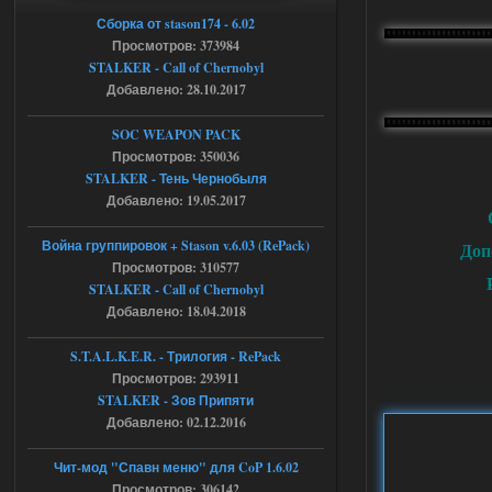
Сборка от stason174 - 6.02
04.08.2026
Ответить ➤
Просмотров: 373984
STALKER - Call of Chernobyl
Объединенный Пак 2 + OGSR +
Добавлено: 28.10.2017
STCoP WP 3.4
SOC WEAPON PACK
Stalker-Mods-Clan-su
17:19
Просмотров: 350036
STALKER - Тень Чернобыля
Доступно только для пользователей
Добавлено: 19.05.2017
04.08.2026
Ответить ➤
Война группировок + Stason v.6.03 (RePack)
Доп
Просмотров: 310577
Объединенный Пак 2 + OGSR +
STALKER - Call of Chernobyl
STCoP WP 3.4
Добавлено: 18.04.2018
Stalker-Mods-Clan-su
17:08
S.T.A.L.K.E.R. - Трилогия - RePack
Просмотров: 293911
Доступно только для пользователей
STALKER - Зов Припяти
Добавлено: 02.12.2016
04.08.2026
Ответить ➤
Чит-мод "Спавн меню" для CoP 1.6.02
Объединенный Пак 2 + OGSR +
Просмотров: 306142