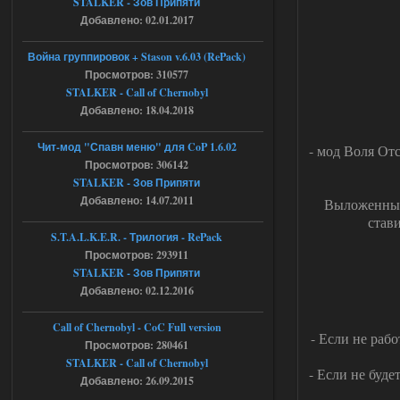
shadow of
STALKER - Зов Припяти
chernobyl\gamedata\scripts\xr_camper.sc
Добавлено: 02.01.2017
ript:510: attempt to index local 'manager'
(a nil value)
Вылет после захода в Припять.
Война группировок + Stason v.6.03 (RePack)
Просмотров: 310577
05.08.2026
Ответить ➤
STALKER - Call of Chernobyl
Добавлено: 18.04.2018
Скованные одной цепью
r4908778
18:37
Чит-мод "Спавн меню" для CoP 1.6.02
- мод Воля От
с избавлением от баласта,
Просмотров: 306142
доходяга.
STALKER - Зов Припяти
Добавлено: 14.07.2011
Выложенные
став
05.08.2026
Ответить ➤
S.T.A.L.K.E.R. - Трилогия - RePack
Просмотров: 293911
Путь во мгле + GUNSLINGER mod
STALKER - Зов Припяти
Stalker-Mods-Clan-su
16:57
Добавлено: 02.12.2016
Доступно только для пользователей
Call of Chernobyl - CoC Full version
- Если не раб
Просмотров: 280461
STALKER - Call of Chernobyl
05.08.2026
Ответить ➤
- Если не буде
Добавлено: 26.09.2015