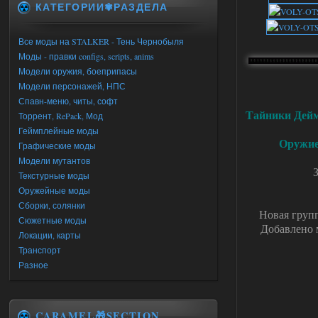
КАТЕГОРИИ✾РАЗДЕЛА
Все моды на STALKER - Тень Чернобыля
Моды - правки configs, scripts, anims
Модели оружия, боеприпасы
Модели персонажей, НПС
Спавн-меню, читы, софт
Тайники Дей
Торрент, RePack, Мод
Геймплейные моды
Оружие
Графические моды
Модели мутантов
Текстурные моды
Оружейные моды
Сборки, солянки
Новая груп
Сюжетные моды
Добавлено 
Локации, карты
Транспорт
Разное
CARAMEL🎁SECTION