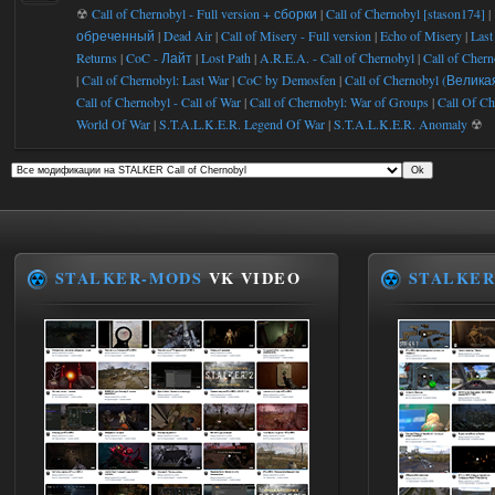
☢
Call of Chernobyl - Full version + сборки
|
Call of Chernobyl [stason174]
|
обреченный
|
Dead Air
|
Call of Misery - Full version
|
Echo of Misery
|
Last
Returns
|
CoC - Лайт
|
Lost Path
|
A.R.E.A. - Call of Chernobyl
|
Call of Chern
|
Call of Chernobyl: Last War
|
CoC by Demosfen
|
Call of Chernobyl (Велик
Call of Chernobyl - Call of War
|
Call of Chernobyl: War of Groups
|
Call Of Ch
World Of War
|
S.T.A.L.K.E.R. Legend Of War
|
S.T.A.L.K.E.R. Anomaly
☢
STALKER-MODS
VK VIDEO
STALKER