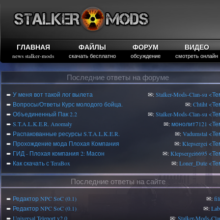
ГЛАВНАЯ
ФАЙЛЫ
ФОРУМ
ВИДЕО
news stalker-mods
скачать бесплатно
обсуждение
смотреть онлайн
Последние ответы на форуме
➨
У меня вот такой лог вылета
✉:
Stalker-Mods-Clan-su
<Те
➨
Вопросы/Ответы Курс молодого бойца.
✉:
Chtiht
<Те
➨
Объединенный Пак 2.2
✉:
Stalker-Mods-Clan-su
<Те
➨
S.T.A.L.K.E.R. Anomaly
✉:
монолит7121
<Те
➨
Распакованные ресурсы S.T.A.L.K.E.R.
✉:
Vadumstal
<Те
➨
Прохождение мода Плохая Компания
✉:
Klepsergei
<Те
➨
ГИД - Плохая компания 2: Масон
✉:
Klepsergei6695
<Те
➨
Как скачать с TeraBox
✉:
Loner_Dute
<Те
Последние ответы на сайте
➨
Редактор NPC SoC (0.1)
✉:
fi
➨
Редактор NPC SoC (0.1)
✉:
Lab
➨
Universal Teleport v2.0
✉:
Stalker-Mods-Cla