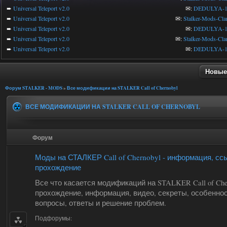
➨
Universal Teleport v2.0
✉:
DEDULYA-1
➨
Universal Teleport v2.0
✉:
Stalker-Mods-Cla
➨
Universal Teleport v2.0
✉:
DEDULYA-1
➨
Universal Teleport v2.0
✉:
Stalker-Mods-Cla
➨
Universal Teleport v2.0
✉:
DEDULYA-1
Новые
Форум STALKER - MODS
»
Все модификации на STALKER Call of Chernobyl
ВСЕ МОДИФИКАЦИИ НА STALKER CALL OF CHERNOBYL
Форум
Моды на СТАЛКЕР Call of Chernobyl - информация, сс
прохождение
Все что касается модификаций на STALKER Call of Cher
прохождение, информация, видео, секреты, особеннос
вопросы, ответы и решение проблем.
Подфорумы: