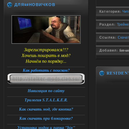
ДЛЯ📜НОВИЧКОВ
Категория:
Чит
Раздел:
Трейнер
Ссылка:
Скачать
Зарегистрировался?!?
Добавил:
ferr-u
Хочешь поиграть в мод?
Начнём по порядку...
Как работать с поиском?
RESIDEN
Навигация по сайту
Трилогия S.T.A.L.K.E.R.
Как скачать мод, где кнопка?
Как скачать при блокировке?
Установка модов и папка "bin"