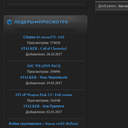
05.08.2026
Ответить ➤
Добавил:
ferr-u
Тайна Зоны - Remaster 2026
ЛИДЕРЫ👀ПРОСМОТРА
AndreySA
20:25
[05.08.26
20:23:10.934] [17468]
FATAL ERROR
Сборка от stason174 - 6.02
Просмотров: 374020
[error]Expression : FATAL ERROR
STALKER - Call of Chernobyl
[error]Function :
CScriptEngine::lua_pcall_failed
Добавлено: 28.10.2017
[error]File : D:\a\OGSR-
Engine\OGSR-
Engine\ogsr_engine\COMMON_AI\scrip
SOC WEAPON PACK
t_engine.cpp
Просмотров: 350096
[error]Line : 75
[error]Description :
STALKER - Тень Чернобыля
[CScriptEngine::lua_pcall_failed]: ... -
Добавлено: 19.05.2017
shadow of
chernobyl\gamedata\scripts\xr_camper.sc
ript:510: attempt to index local 'manager'
STCoP Weapon Pack 2.9 - Full version
(a nil value)
Просмотров: 316548
Вылет после захода в Припять.
STALKER - Зов Припяти
05.08.2026
Ответить ➤
Добавлено: 02.01.2017
Скованные одной цепью
Война группировок + Stason v.6.03 (RePack)