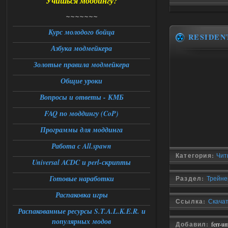
Учишься моддингу?
Universal Teleport v2.0
~~~~~~~
Stalker-Mods-Clan-su
12:26
Курс молодого бойца
RESIDEN
Азбука модмейкера
Доступно только для пользователей
Золотые правила модмейкера
06.08.2026
Ответить ➤
Общие уроки
Universal Teleport v2.0
Вопросы и ответы - КМБ
FAQ по моддингу (CoP)
DEDULYA-1967
12:21
Поставил на чистый сталкер
Программы для моддинга
10006, сразу
вылет [error]Arguments :
Работа с All.spawn
msg_box_kicked_by_server:picture
Категория:
Чит
06.08.2026
Ответить ➤
Universal ACDC и perl-скрипты
Готовые наработки
Раздел:
Трейнер
Спавнер + Правки + Античит - Dead
City Final
Распаковка игры
Ссылка:
Скачать
Распакованные ресурсы S.T.A.L.K.E.R. и
Stalker-Mods-Clan-su
09:53
популярных модов
Добавил:
ferr-u