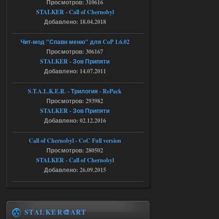
Просмотров: 310616
r4908778
18:37
STALKER - Call of Chernobyl
с избавлением от баласта,
доходяга.
Добавлено: 18.04.2018
Чит-мод "Спавн меню" для CoP 1.6.02
05.08.2026
Ответить ➤
Просмотров: 306167
STALKER - Зов Припяти
Путь во мгле + GUNSLINGER mod
Добавлено: 14.07.2011
Stalker-Mods-Clan-su
16:57
S.T.A.L.K.E.R. - Трилогия - RePack
Просмотров: 293982
Доступно только для пользователей
STALKER - Зов Припяти
Добавлено: 02.12.2016
05.08.2026
Ответить ➤
Call of Chernobyl - CoC Full version
Путь во мгле + GUNSLINGER mod
Просмотров: 280502
STALKER - Call of Chernobyl
stalker673920
16:09
Добавлено: 26.09.2015
где пароль?
05.08.2026
Ответить ➤
STALKER🎨ART