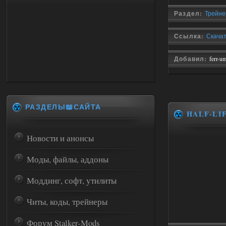
Раздел:
Трейнер
Ссылка:
Скачать
Добавил:
ferr-u
РАЗДЕЛЫ📖САЙТА
HALF-LI
Новости и анонсы
Моды, файлы, аддоны
Моддинг, софт, утилиты
Читы, коды, трейнеры
Форум Stalker-Mods