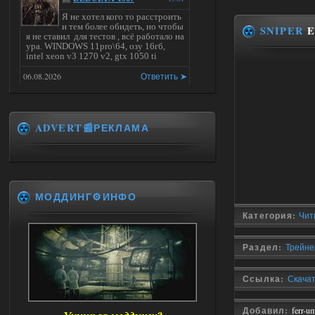
Я не хотел кого то расстроить
и тем более обидеть, но чтобы
SNIPER
E
я не ставил для тестов , всё работало на
ура. WINDOWS 11pro\64, озу 16гб,
intel xeon v3 1270 v2, gtx 1050 ti
06.08.2026
Ответить ➤
Universal Teleport v2.0
ADVERT📰РЕКЛАМА
Stalker-Mods-Clan-su
14:28
Доступно только для пользователей
06.08.2026
Ответить ➤
МОДДИНГ⚙️ИНФО
Категория:
Чит
Universal Teleport v2.0
DEDULYA-1967
13:56
Раздел:
Трейнер
Доступно только для пользователей
Ссылка:
Скачать
06.08.2026
Ответить ➤
Добавил:
ferr-u