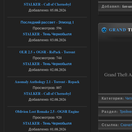
STALKER - Call of Chernobyl
Добавил:
ferr-u
Stalker-Mods-Clan-su
21:33
Добавлено: 05.08.2026
Доступно только для пользователей
Последний рассвет - Эпизод 1
Просмотров: 596
GRAND
T
STALKER - Тень Чернобыля
05.08.2026
Ответить ➤
Добавлено: 03.08.2026
Тайна Зоны - Remaster 2026
OLR 2.5 + OGSR - RePack - Torrent
AndreySA
21:28
Просмотров: 744
STALKER - Тень Чернобыля
патч я установил после
установки мода, да, ладно,
Добавлено: 02.08.2026
наверное вы правы придется ожидать
Grand Theft A
чудо))
Anomaly Anthology 2.1 - Torrent - Repack
05.08.2026
Ответить ➤
Просмотров: 807
STALKER - Call of Chernobyl
Тайна Зоны - Remaster 2026
Категория:
Чит
Добавлено: 02.08.2026
Stalker-Mods-Clan-su
20:50
Oblivion Lost Remake 2.5 - OGSR Engine
Раздел:
Трейнер
Просмотров: 920
Доступно только для пользователей
STALKER - Тень Чернобыля
Ссылка:
Скачать
Добавлено: 01.08.2026