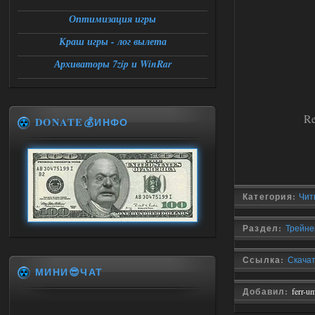
Оптимизация игры
Краш игры - лог вылета
Архиваторы 7zip и WinRar
Re
DONATE💰ИНФО
Категория:
Чит
Раздел:
Трейнер
Ссылка:
Скачать
МИНИ😎ЧАТ
Добавил:
ferr-u