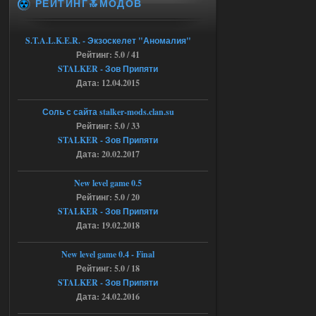
РЕЙТИНГ🔝МОДОВ
STCoP WP 3.4
andreyforest1993
15:00
S.T.A.L.K.E.R. - Экзоскелет "Аномалия"
https://rutube.ru/video/50be34
Рейтинг: 5.0 / 41
6a53045b746b6f2d80812029a
3/?r=plemwd
STALKER - Зов Припяти
Дата: 12.04.2015
04.08.2026
Ответить ➤
Соль с сайта stalker-mods.clan.su
Объединенный Пак 2 + OGSR +
Рейтинг: 5.0 / 33
STCoP WP 3.4
STALKER - Зов Припяти
Дата: 20.02.2017
Stalker-Mods-Clan-su
11:30
New level game 0.5
Доступно только для пользователей
Рейтинг: 5.0 / 20
STALKER - Зов Припяти
04.08.2026
Дата: 19.02.2018
Ответить ➤
Объединенный Пак 2 + OGSR +
New level game 0.4 - Final
Рейтинг: 5.0 / 18
STCoP WP 3.4
STALKER - Зов Припяти
andreyforest1993
08:24
Дата: 24.02.2016
там есть опция расшириные