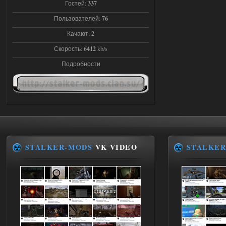
Гостей:
337
Объединенный Пак 2 + OGSR +
Пользователей:
76
STCoP WP 3.4
Качают:
2
andreyforest1993
21:22
Скорость:
6412
kb/s
Здравствуйте, почему не
Подробности
Анимаций открытия рюкзака и
использования предметов как в
трелере?
03.08.2026
Ответить ➤
ANOMALY ※ MEDIUM 7.0
Stalker-Mods-Clan-su
19:14
STALKER-MODS
VK VIDEO
STALKER
Доступно только для пользователей
03.08.2026
Ответить ➤
Improved Weapon Pack (I.W.P.) - UPD
30.12.25
Stalker-Mods-Clan-su
11:00