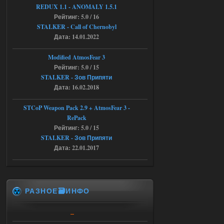
анимации нпс, я поставил
REDUX 1.1​​​​​​​ - ANOMALY 1.5.1
галочку но толку ноль, ни каких
Рейтинг: 5.0 / 16
анимаций нет, может это что-то другое,
не известно, больше нет ни каких таких
STALKER - Call of Chernobyl
кнопок по поводу анимаций
Дата: 14.01.2022
04.08.2026
Ответить ➤
Modified AtmosFear 3
Последний рассвет - Эпизод 1
Рейтинг: 5.0 / 15
STALKER - Зов Припяти
Stalker-Mods-Clan-su
22:29
Дата: 16.02.2018
Доступно только для пользователей
STCoP Weapon Pack 2.9 + AtmosFear 3 -
RePack
03.08.2026
Ответить ➤
Рейтинг: 5.0 / 15
STALKER - Зов Припяти
Объединенный Пак 2 + OGSR +
Дата: 22.01.2017
STCoP WP 3.4
Stalker-Mods-Clan-su
22:27
РАЗНОЕ🗃️ИНФО
Доступно только для пользователей
03.08.2026
Ответить ➤