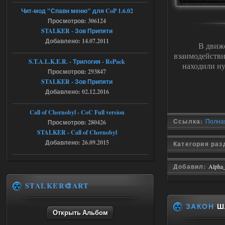
Чит-мод "Спавн меню" для CoP 1.6.02
05.08.2026
Ответить ➤
Просмотров: 306124
STALKER - Зов Припяти
Путь во мгле + GUNSLINGER mod
Добавлено: 14.07.2011
В движ
stalker673920
16:09
взаимодействи
S.T.A.L.K.E.R. - Трилогия - RePack
находили ну
где пароль?
Просмотров: 293847
STALKER - Зов Припяти
Добавлено: 02.12.2016
05.08.2026
Ответить ➤
Call of Chernobyl - CoC Full version
Dead Air: Refined
Ссылка:
Полная
Просмотров: 280426
STALKER - Call of Chernobyl
Stalker-Mods-Clan-su
09:03
Добавлено: 26.09.2015
Категория ра
Доступно только для пользователей
Добавил:
Alpha
05.08.2026
Ответить ➤
STALKER🎨ART
Объединенный Пак 2 + OGSR +
ЗАКОН
ШЛ
STCoP WP 3.4
Открыть Альбом