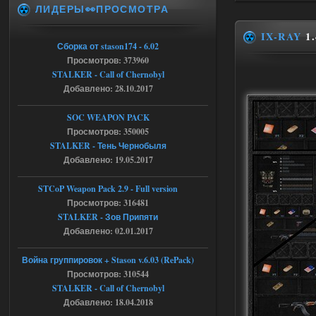
ЛИДЕРЫ👀ПРОСМОТРА
t_engine.cpp
[error]Line : 75
[error]Description :
IX-RAY
1.
[CScriptEngine::lua_pcall_failed]: ... -
Сборка от stason174 - 6.02
shadow of
chernobyl\gamedata\scripts\xr_camper.sc
Просмотров: 373960
ript:510: attempt to index local 'manager'
STALKER - Call of Chernobyl
(a nil value)
Добавлено: 28.10.2017
Вылет после захода в Припять.
05.08.2026
Ответить ➤
SOC WEAPON PACK
Просмотров: 350005
Скованные одной цепью
STALKER - Тень Чернобыля
Добавлено: 19.05.2017
r4908778
18:37
с избавлением от баласта,
доходяга.
STCoP Weapon Pack 2.9 - Full version
Просмотров: 316481
STALKER - Зов Припяти
05.08.2026
Ответить ➤
Добавлено: 02.01.2017
Путь во мгле + GUNSLINGER mod
Война группировок + Stason v.6.03 (RePack)
Просмотров: 310544
Stalker-Mods-Clan-su
16:57
STALKER - Call of Chernobyl
Добавлено: 18.04.2018
Доступно только для пользователей