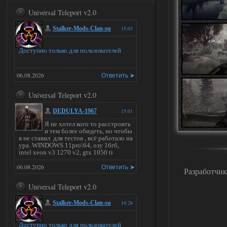
Universal Teleport v2.0
Stalker-Mods-Clan-su
15:03
Доступно только для пользователей
06.08.2026
Ответить ➤
Universal Teleport v2.0
DEDULYA-1967
15:01
Я не хотел кого то расстроить
и тем более обидеть, но чтобы
я не ставил для тестов , всё работало на
ура. WINDOWS 11pro\64, озу 16гб,
intel xeon v3 1270 v2, gtx 1050 ti
06.08.2026
Ответить ➤
Разработчи
Universal Teleport v2.0
Stalker-Mods-Clan-su
14:28
Доступно только для пользователей