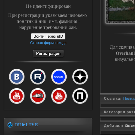
Не идентифицирован
При регистрации указываем человеко-
понятный ник, имя, фамилия -
нарушение требований бан.
Войти через uID
Старая форма входа
Для скачива
Overhaul
Регистрация
визуальн
Ссылка:
Полная
Категория ра
RU▶️LIVE
Добавил:
Stalke