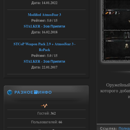
Дата: 14.01.2022
03.08.2026
Ответить ➤
Modified AtmosFear 3
Объединенный Пак 2 + OGSR +
Рейтинг: 5.0 / 15
STCoP WP 3.4
STALKER - Зов Припяти
Дата: 16.02.2018
Stalker-Mods-Clan-su
22:27
STCoP Weapon Pack 2.9 + AtmosFear 3 -
Доступно только для пользователей
RePack
Рейтинг: 5.0 / 15
STALKER - Зов Припяти
03.08.2026
Ответить ➤
Дата: 22.01.2017
Объединенный Пак 2 + OGSR +
STCoP WP 3.4
Оружейный
которого доба
andreyforest1993
21:22
РАЗНОЕ🗃️ИНФО
Здравствуйте, почему не
Анимаций открытия рюкзака и
использования предметов как в
трелере?
Гостей:
362
03.08.2026
Ответить ➤
Пользователей:
66
Ссылка:
Полная
ANOMALY ※ MEDIUM 7.0