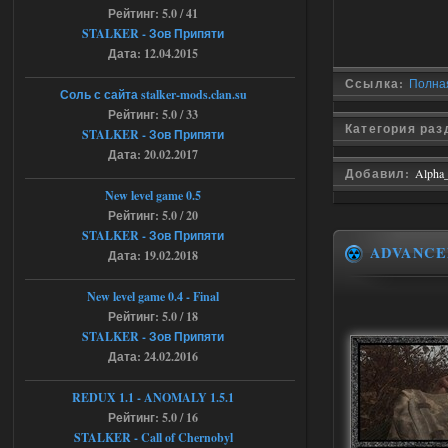
Stalker-Mods-Clan-su
11:30
Рейтинг: 5.0 / 41
STALKER - Зов Припяти
Доступно только для пользователей
Дата: 12.04.2015
Ссылка:
Полная
04.08.2026
Ответить ➤
Соль с сайта stalker-mods.clan.su
Рейтинг: 5.0 / 33
Категория ра
Объединенный Пак 2 + OGSR +
STALKER - Зов Припяти
Дата: 20.02.2017
STCoP WP 3.4
Добавил:
Alpha
andreyforest1993
08:24
New level game 0.5
там есть опция расшириные
Рейтинг: 5.0 / 20
анимации нпс, я поставил
STALKER - Зов Припяти
галочку но толку ноль, ни каких
ADVANCE
Дата: 19.02.2018
анимаций нет, может это что-то другое,
не известно, больше нет ни каких таких
кнопок по поводу анимаций
New level game 0.4 - Final
04.08.2026
Ответить ➤
Рейтинг: 5.0 / 18
STALKER - Зов Припяти
Последний рассвет - Эпизод 1
Дата: 24.02.2016
Stalker-Mods-Clan-su
22:29
REDUX 1.1​​​​​​​ - ANOMALY 1.5.1
Рейтинг: 5.0 / 16
Доступно только для пользователей
STALKER - Call of Chernobyl