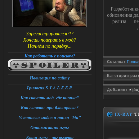
Разработчик
обновления д
релиза — пе
Зарегистрировался?!?
Хочешь поиграть в мод?
Начнём по порядку...
Как работать с поиском?
Ссылка:
Полная
Категория ра
Навигация по сайту
Трилогия S.T.A.L.K.E.R.
Добавил:
Alpha
Как скачать мод, где кнопка?
Как скачать при блокировке?
IX-RAY
TE
Установка модов и папка "bin"
Оптимизация игры
Краш игры - лог вылета