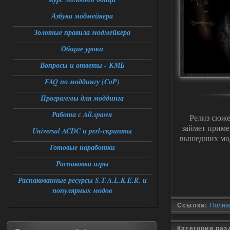
Поставил на чистый сталкер
Азбука модмейкера
10006, сразу
вылет [error]Arguments :
msg_box_kicked_by_server:picture
Золотые правила модмейкера
06.08.2026
Ответить ➤
Общие уроки
Вопросы и ответы - КМБ
Спавнер + Правки + Античит - Dead
City Final
FAQ по моддингу (CoP)
Stalker-Mods-Clan-su
09:53
Программы для моддинга
Работа с All.spawn
Релиз сюже
Доступно только для пользователей
займет приме
Universal ACDC и perl-скрипты
вышедших мод
06.08.2026
Ответить ➤
Готовые наработки
Спавнер + Правки + Античит - Dead
Распаковка игры
City Final
Распакованные ресурсы S.T.A.L.K.E.R. и
популярных модов
Michman1970
09:16
Что то не работает спавнер,
Ссылка:
Полная
все устанавливал по
мануалу......
Категория ра