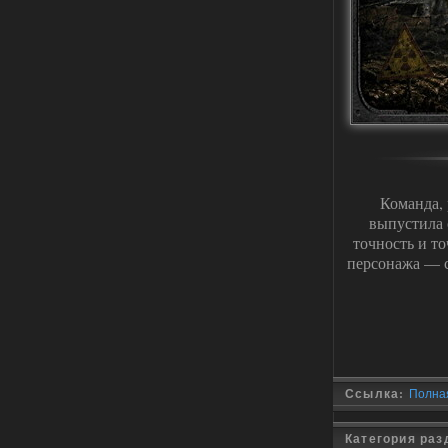
Хорошая сборка, графон и
детали на высоте не так
мрачно как в других сборках, дождь
барабанит по металу это нечто. Люблю
хардкор по типу Dead Air но здесь он
компромисный не такой жесткий.
Стартовый набор удивил на харде и
выживании такой комбез крутой не
удержался взял его и ножичек. Забавно
получилось, благо тайники спасают.
Поигрался пока немного но уже оч
нравится как то так!
Команда,
02.08.2026
Ответить ➤
выпустила 
Lost Alpha Enhanced Edition 1.3 +
точность и то
персонажа — с
Stalker-Mods-Clan-su
12:09
Доступно только для пользователей
02.08.2026
Ответить ➤
Ссылка:
Полная
Improved Weapon Pack (I.W.P.) - UPD
30.12.25
Категория ра