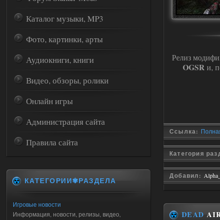
Каталог музыки, MP3
Фото, картинки, арты
Релиз модиф
Аудиокниги, книги
OGSR
и, п
Видео, обзоры, ролики
Онлайн игры
Администрация сайта
Ссылка:
Полная
Правила сайта
Категория ра
Добавил:
Alpha
КАТЕГОРИИ✾РАЗДЕЛА
Игровые новости
DEAD
AIR
Информация, новости, релизы, видео,