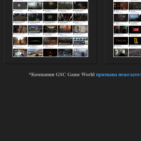
вытекают.
01.08.2026
Ответить ➤
Oblivion Lost Remake 2.5 - OGSR
Engine
Stalker-Mods-Clan-su
11:01
Доступно только для пользователей
01.08.2026
Ответить ➤
*Компания GSC Game World
признана нежелате
Сборка от stason174 - 6.02
Stalker-Mods-Clan-su
10:43
Доступно только для пользователей
01.08.2026
Ответить ➤
Сборка от stason174 - 6.02