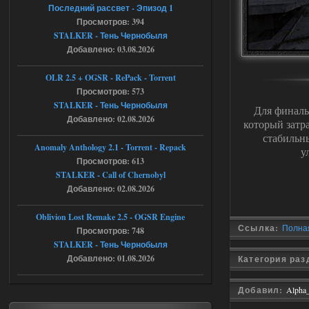
установки мода, да, ладно,
Последний рассвет - Эпизод 1
наверное вы правы придется ожидать
Просмотров: 394
чудо))
STALKER - Тень Чернобыля
05.08.2026
Ответить ➤
Добавлено: 03.08.2026
Тайна Зоны - Remaster 2026
OLR 2.5 + OGSR - RePack - Torrent
Просмотров: 573
Stalker-Mods-Clan-su
20:50
STALKER - Тень Чернобыля
Для финаль
Добавлено: 02.08.2026
Доступно только для пользователей
который затр
стабильн
Anomaly Anthology 2.1 - Torrent - Repack
у
05.08.2026
Ответить ➤
Просмотров: 613
STALKER - Call of Chernobyl
Тайна Зоны - Remaster 2026
Добавлено: 02.08.2026
AndreySA
20:25
Oblivion Lost Remake 2.5 - OGSR Engine
[05.08.26
Ссылка:
Полная
Просмотров: 748
20:23:10.934] [17468]
FATAL ERROR
STALKER - Тень Чернобыля
Добавлено: 01.08.2026
Категория ра
[error]Expression : FATAL ERROR
[error]Function :
CScriptEngine::lua_pcall_failed
[error]File : D:\a\OGSR-
Добавил:
Alpha
Engine\OGSR-
Engine\ogsr_engine\COMMON_AI\scrip