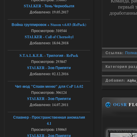
Команда, р
STALKER - Тень Чернобыля
первый т
04.08.2026
Ответить ➤
Добавлено: 19.05.2017
доработанны
Объединенный Пак 2 + OGSR +
Война группировок + Stason v.6.03 (RePack)
STCoP WP 3.4
Просмотров: 310544
STALKER - Call of Chernobyl
Stalker-Mods-Clan-su
16:48
Добавлено: 18.04.2018
Доступно только для пользователей
Ссылка:
Полная
S.T.A.L.K.E.R. - Трилогия - RePack
Просмотров: 293847
04.08.2026
Ответить ➤
Категория ра
STALKER - Зов Припяти
Добавлено: 02.12.2016
Объединенный Пак 2 + OGSR +
Добавил:
Alpha
STCoP WP 3.4
Чит-мод "Спавн меню" для CoP 1.6.02
Просмотров: 306124
andreyforest1993
15:33
STALKER - Зов Припяти
вот ещё этот же трелер с
OGSR
FLO
Добавлено: 14.07.2011
вашего сайта, https://stalker-
mods.su/news/op_2_ogsr_stcop_wp_3_4
_trejler_2022/2022-11-30-6818
Спавнер - Пространственная аномалия
4.1
04.08.2026
Ответить ➤
Просмотров: 150065
STALKER - Зов Припяти
Объединенный Пак 2 + OGSR +