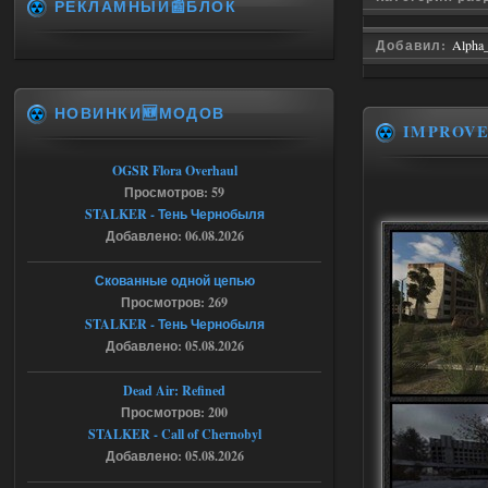
РЕКЛАМНЫЙ📰БЛОК
06.08.2026
Ответить ➤
Добавил:
Alpha
Игра для сталкера 21-очко
ruslanpyrusov
23:13
НОВИНКИ🆕МОДОВ
как изменить макс сумму
IMPROV
ставки в файлах чтобы
ставить больше 1 к
OGSR Flora Overhaul
Просмотров: 59
05.08.2026
Ответить ➤
STALKER - Тень Чернобыля
Добавлено: 06.08.2026
Тайна Зоны - Remaster 2026
Stalker-Mods-Clan-su
21:33
Скованные одной цепью
Просмотров: 269
Доступно только для пользователей
STALKER - Тень Чернобыля
Добавлено: 05.08.2026
05.08.2026
Ответить ➤
Dead Air: Refined
Просмотров: 200
Тайна Зоны - Remaster 2026
STALKER - Call of Chernobyl
AndreySA
21:28
Добавлено: 05.08.2026
патч я установил после