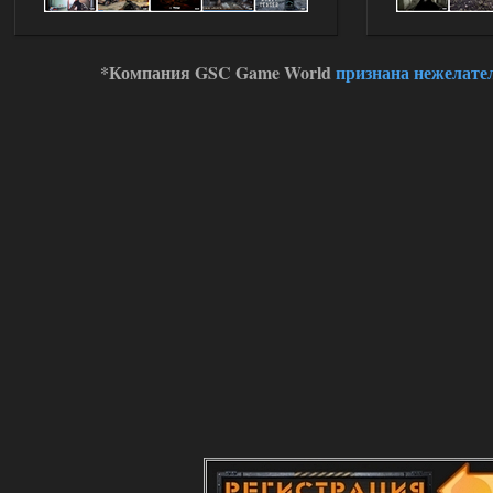
Engine
Stalker-Mods-Clan-su
14:16
*Компания GSC Game World
признана нежелате
Доступно только для пользователей
01.08.2026
Ответить ➤
Oblivion Lost Remake 2.5 - OGSR
Engine
kulikulikuli
13:19
а где здесь огср? я на скринах
вижу только обоссаный
древний билд, от которого глаза
вытекают.
01.08.2026
Ответить ➤
Oblivion Lost Remake 2.5 - OGSR
Engine
Stalker-Mods-Clan-su
11:01