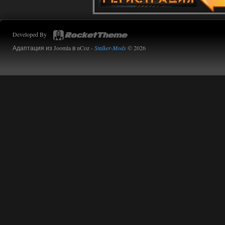
Доступно только для пользователей
Developed By
01.08.2026
Ответить ➤
Адаптация из Joomla в uCoz -
Stalker-Mods
© 2026
Сборка от stason174 - 6.02
Stalker-Mods-Clan-su
10:43
Доступно только для пользователей
01.08.2026
Ответить ➤
Сборка от stason174 - 6.02
Werdassver
08:38
почему после прохождения
тайны зоны ремкоплеты не
работают?
01.08.2026
Ответить ➤
Объединенный Пак 2 + OGSR