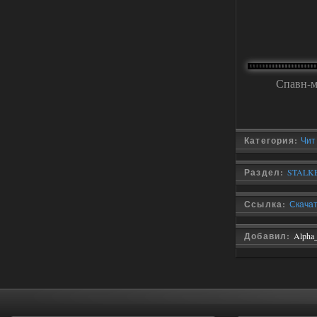
Improved Weapon Pack (I.W.P.) - UPD
30.12.25
Stalker-Mods-Clan-su
11:00
Глобальный патч от
31.07.2026.
Спавн-м
Устанавливать только
поверх финальной версии все в одном
(Standalone Final) от 29.12.2025!
Доступно только для пользователей
Категория:
Чит
03.08.2026
Ответить ➤
Раздел:
STALKE
ANOMALY ※ MEDIUM 7.0
Ссылка:
Скачать
Dvoeshnik
21:30
Хорошая сборка, графон и
Добавил:
Alpha
детали на высоте не так
мрачно как в других сборках, дождь
барабанит по металу это нечто. Люблю
хардкор по типу Dead Air но здесь он
компромисный не такой жесткий.
Стартовый набор удивил на харде и
выживании такой комбез крутой не
удержался взял его и ножичек. Забавно
получилось, благо тайники спасают.