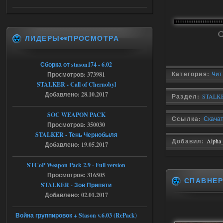
Доступно только для пользователей
С
ЛИДЕРЫ👀ПРОСМОТРА
05.08.2026
Ответить ➤
Тайна Зоны - Remaster 2026
Сборка от stason174 - 6.02
Категория:
Чит
Просмотров: 373981
AndreySA
20:25
STALKER - Call of Chernobyl
[05.08.26
20:23:10.934] [17468]
Добавлено: 28.10.2017
Раздел:
STALKE
FATAL ERROR
SOC WEAPON PACK
[error]Expression : FATAL ERROR
Ссылка:
Скачат
[error]Function :
Просмотров: 350030
CScriptEngine::lua_pcall_failed
STALKER - Тень Чернобыля
[error]File : D:\a\OGSR-
Добавил:
Alpha
Engine\OGSR-
Добавлено: 19.05.2017
Engine\ogsr_engine\COMMON_AI\scrip
t_engine.cpp
[error]Line : 75
STCoP Weapon Pack 2.9 - Full version
[error]Description :
Просмотров: 316505
[CScriptEngine::lua_pcall_failed]: ... -
СПАВНЕ
shadow of
STALKER - Зов Припяти
chernobyl\gamedata\scripts\xr_camper.sc
Добавлено: 02.01.2017
ript:510: attempt to index local 'manager'
(a nil value)
Вылет после захода в Припять.
Война группировок + Stason v.6.03 (RePack)