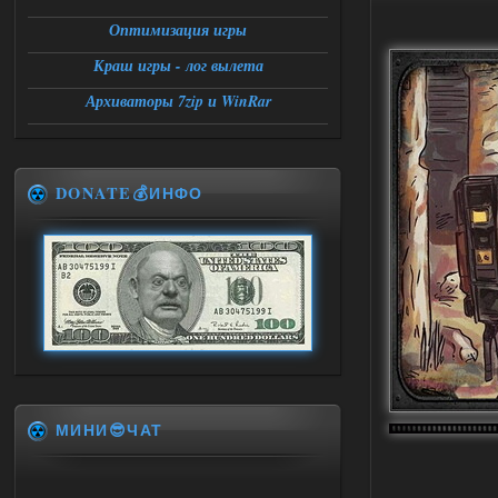
Оптимизация игры
Краш игры - лог вылета
Архиваторы 7zip и WinRar
DONATE💰ИНФО
МИНИ😎ЧАТ