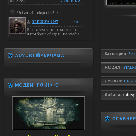
06.08.2026
Ответить ➤
Universal Teleport v2.0
DEDULYA-1967
15:01
Я не хотел кого то расстроить
и тем более обидеть, но чтобы
я не ставил для тестов , всё работало на
ура. WINDOWS 11pro\64, озу 16гб,
intel xeon v3 1270 v2, gtx 1050 ti
Категория:
Чит
ADVERT📰РЕКЛАМА
06.08.2026
Ответить ➤
Universal Teleport v2.0
Раздел:
STALKE
Stalker-Mods-Clan-su
14:28
Ссылка:
Скачат
МОДДИНГ⚙️ИНФО
Доступно только для пользователей
Добавил:
didzej
06.08.2026
Ответить ➤
Universal Teleport v2.0
СПАВНЕ
DEDULYA-1967
13:56