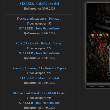
STALKER - Call of Chernobyl
05.08.2026
Ответить ➤
Добавлено: 05.08.2026
Тайна Зоны - Remaster 2026
Последний рассвет - Эпизод 1
Просмотров: 457
Stalker-Mods-Clan-su
21:33
STALKER - Тень Чернобыля
Добавлено: 03.08.2026
Доступно только для пользователей
OLR 2.5 + OGSR - RePack - Torrent
05.08.2026
Просмотров: 628
Ответить ➤
STALKER - Тень Чернобыля
Тайна Зоны - Remaster 2026
Добавлено: 02.08.2026
AndreySA
21:28
Anomaly Anthology 2.1 - Torrent - Repack
патч я установил после
Просмотров: 677
установки мода, да, ладно,
STALKER - Call of Chernobyl
наверное вы правы придется ожидать
чудо))
Добавлено: 02.08.2026
05.08.2026
Ответить ➤
Oblivion Lost Remake 2.5 - OGSR Engine
Просмотров: 806
Тайна Зоны - Remaster 2026
STALKER - Тень Чернобыля
Stalker-Mods-Clan-su
20:50
Добавлено: 01.08.2026