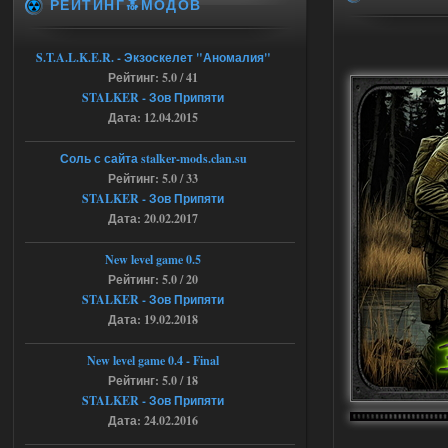
РЕЙТИНГ🔝МОДОВ
04.08.2026
Ответить ➤
Объединенный Пак 2 + OGSR +
S.T.A.L.K.E.R. - Экзоскелет "Аномалия"
Рейтинг: 5.0 / 41
STCoP WP 3.4
STALKER - Зов Припяти
andreyforest1993
15:00
Дата: 12.04.2015
https://rutube.ru/video/50be34
6a53045b746b6f2d80812029a
Соль с сайта stalker-mods.clan.su
3/?r=plemwd
Рейтинг: 5.0 / 33
STALKER - Зов Припяти
04.08.2026
Ответить ➤
Дата: 20.02.2017
Объединенный Пак 2 + OGSR +
New level game 0.5
STCoP WP 3.4
Рейтинг: 5.0 / 20
STALKER - Зов Припяти
Stalker-Mods-Clan-su
11:30
Дата: 19.02.2018
Доступно только для пользователей
New level game 0.4 - Final
Рейтинг: 5.0 / 18
04.08.2026
Ответить ➤
STALKER - Зов Припяти
Дата: 24.02.2016
Объединенный Пак 2 + OGSR +