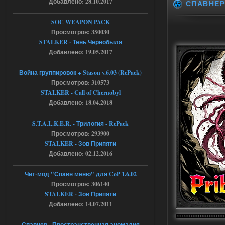
Добавлено: 28.10.2017
СПАВНЕ
STCoP WP 3.4
SOC WEAPON PACK
Stalker-Mods-Clan-su
17:19
Просмотров: 350030
STALKER - Тень Чернобыля
Доступно только для пользователей
Добавлено: 19.05.2017
04.08.2026
Ответить ➤
Война группировок + Stason v.6.03 (RePack)
Просмотров: 310573
Объединенный Пак 2 + OGSR +
STALKER - Call of Chernobyl
STCoP WP 3.4
Добавлено: 18.04.2018
Stalker-Mods-Clan-su
17:08
S.T.A.L.K.E.R. - Трилогия - RePack
Просмотров: 293900
Доступно только для пользователей
STALKER - Зов Припяти
Добавлено: 02.12.2016
04.08.2026
Ответить ➤
Чит-мод "Спавн меню" для CoP 1.6.02
Объединенный Пак 2 + OGSR +
Просмотров: 306140
STALKER - Зов Припяти
STCoP WP 3.4
Добавлено: 14.07.2011
Stalker-Mods-Clan-su
16:48
Спавнер - Пространственная аномалия