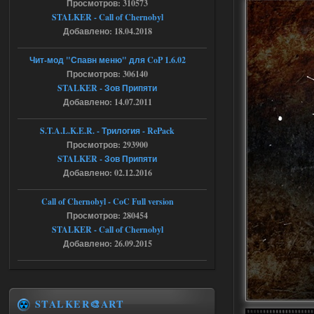
Просмотров: 310573
05.08.2026
Ответить ➤
STALKER - Call of Chernobyl
Добавлено: 18.04.2018
Скованные одной цепью
r4908778
18:37
Чит-мод "Спавн меню" для CoP 1.6.02
с избавлением от баласта,
Просмотров: 306140
доходяга.
STALKER - Зов Припяти
Добавлено: 14.07.2011
05.08.2026
Ответить ➤
S.T.A.L.K.E.R. - Трилогия - RePack
Просмотров: 293900
Путь во мгле + GUNSLINGER mod
STALKER - Зов Припяти
Stalker-Mods-Clan-su
16:57
Добавлено: 02.12.2016
Доступно только для пользователей
Call of Chernobyl - CoC Full version
Просмотров: 280454
STALKER - Call of Chernobyl
05.08.2026
Ответить ➤
Добавлено: 26.09.2015
Путь во мгле + GUNSLINGER mod
stalker673920
16:09
где пароль?
STALKER🎨ART