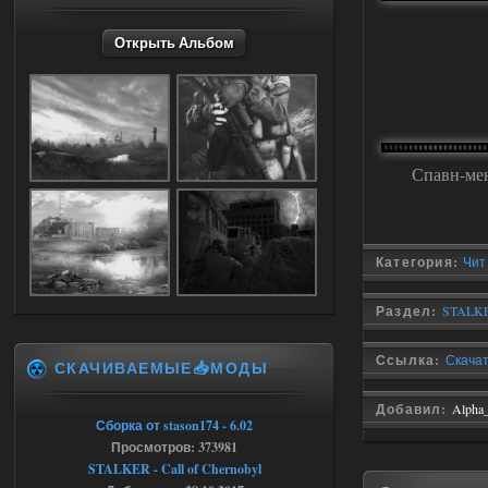
Открыть Альбом
05.08.2026
Ответить ➤
Dead Air: Refined
Stalker-Mods-Clan-su
09:03
Спавн-ме
Доступно только для пользователей
05.08.2026
Ответить ➤
Категория:
Чит
Объединенный Пак 2 + OGSR +
STCoP WP 3.4
Раздел:
STALKE
Stalker-Mods-Clan-su
17:25
Ссылка:
Скачать
СКАЧИВАЕМЫЕ📥МОДЫ
Доступно только для пользователей
Добавил:
Alpha
Сборка от stason174 - 6.02
04.08.2026
Ответить ➤
Просмотров: 373981
STALKER - Call of Chernobyl
Объединенный Пак 2 + OGSR +