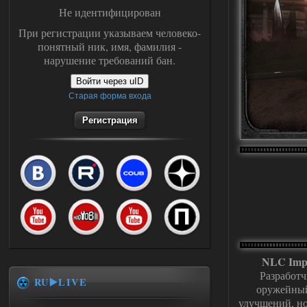
Не идентифицирован
При регистрации указываем человеко-
понятный ник, имя, фамилия -
нарушение требований бан.
Войти через uID
Старая форма входа
Регистрация
NLC Imp
Разработ
RU▶️LIVE
оружейный
улучшений, но