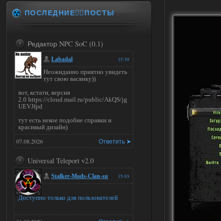
ПОСЛЕДНИЕ✍🏻ПОСТЫ
Редактор NPC SoC (0.1)
Labadal
15:39
Неожиданно приятно увидеть
тут свою васянку))
вот, кстати, версия
2.0 https://cloud.mail.ru/public/AkQS/jg
UEVJfpd
тут есть некое подобие справки и
красивый дизайн)
07.08.2026
Ответить ➤
Universal Teleport v2.0
Stalker-Mods-Clan-su
15:03
Доступно только для пользователей