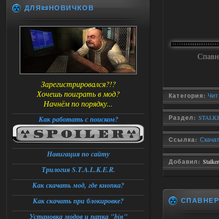
ДЛЯ📜НОВИЧКОВ
Спавн
Зарегистрировался?!?
Хочешь поиграть в мод?
Категория:
Чит
Начнём по порядку...
Раздел:
STALKE
Как работать с поиском?
Ссылка:
Скачат
Навигация по сайту
Добавил:
Stalke
Трилогия S.T.A.L.K.E.R.
Как скачать мод, где кнопка?
СПАВНЕ
Как скачать при блокировке?
Установка модов и папка "bin"