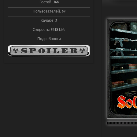
Гостей:
368
Доступно только для пользователей
Пользователей:
69
Качают:
3
03.08.2026
Ответить ➤
Скорость:
5618
kb/s
Объединенный Пак 2 + OGSR +
Подробности
STCoP WP 3.4
andreyforest1993
21:22
Здравствуйте, почему не
Анимаций открытия рюкзака и
использования предметов как в
трелере?
03.08.2026
Ответить ➤
ANOMALY ※ MEDIUM 7.0
Stalker-Mods-Clan-su
19:14
Доступно только для пользователей
03.08.2026
Ответить ➤