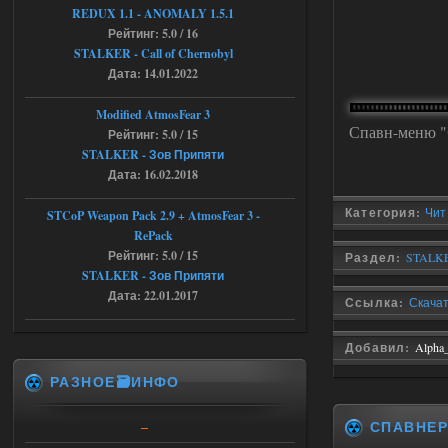
STCoP WP 3.4
REDUX 1.1​​​​​​​ - ANOMALY 1.5.1
Рейтинг: 5.0 / 16
andreyforest1993
08:24
STALKER - Call of Chernobyl
там есть опция расшириные
Дата: 14.01.2022
анимации нпс, я поставил
галочку но толку ноль, ни каких
анимаций нет, может это что-то другое,
Modified AtmosFear 3
не известно, больше нет ни каких таких
Спавн-меню "
Рейтинг: 5.0 / 15
кнопок по поводу анимаций
STALKER - Зов Припяти
04.08.2026
Ответить ➤
Дата: 16.02.2018
Последний рассвет - Эпизод 1
Категория:
Чит
STCoP Weapon Pack 2.9 + AtmosFear 3 -
RePack
Stalker-Mods-Clan-su
22:29
Рейтинг: 5.0 / 15
Раздел:
STALKE
STALKER - Зов Припяти
Доступно только для пользователей
Дата: 22.01.2017
Ссылка:
Скачат
03.08.2026
Ответить ➤
Добавил:
Alpha
Объединенный Пак 2 + OGSR +
РАЗНОЕ🗃️ИНФО
STCoP WP 3.4
СПАВНЕ
Stalker-Mods-Clan-su
22:27