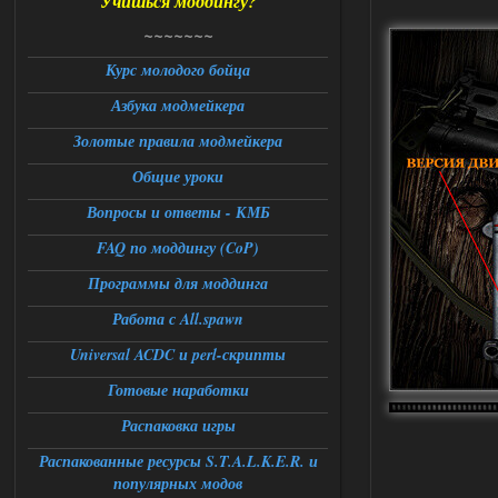
Учишься моддингу?
Доступно только для пользователей
~~~~~~~
06.08.2026
Ответить ➤
Курс молодого бойца
Азбука модмейкера
Universal Teleport v2.0
Золотые правила модмейкера
Stalker-Mods-Clan-su
12:26
Общие уроки
Доступно только для пользователей
Вопросы и ответы - КМБ
FAQ по моддингу (CoP)
06.08.2026
Ответить ➤
Программы для моддинга
Universal Teleport v2.0
Работа с All.spawn
DEDULYA-1967
12:21
Universal ACDC и perl-скрипты
Поставил на чистый сталкер
10006, сразу
вылет [error]Arguments :
Готовые наработки
msg_box_kicked_by_server:picture
Распаковка игры
06.08.2026
Ответить ➤
Распакованные ресурсы S.T.A.L.K.E.R. и
Спавнер + Правки + Античит - Dead
популярных модов