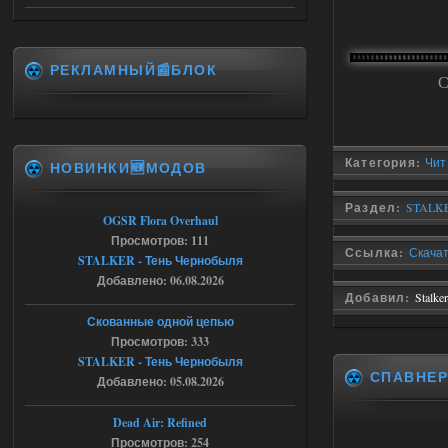
City Final
Stalker-Mods-Clan-su
09:53
РЕКЛАМНЫЙ📰БЛОК
С
Доступно только для пользователей
06.08.2026
Ответить ➤
Категория:
Чит
НОВИНКИ🆕МОДОВ
Спавнер + Правки + Античит - Dead
City Final
Раздел:
STALKE
OGSR Flora Overhaul
Michman1970
09:16
Просмотров: 111
Что то не работает спавнер,
Ссылка:
Скачат
STALKER - Тень Чернобыля
все устанавливал по
мануалу......
Добавлено: 06.08.2026
Добавил:
Stalke
06.08.2026
Ответить ➤
Скованные одной цепью
Просмотров: 333
Игра для сталкера 21-очко
STALKER - Тень Чернобыля
СПАВНЕ
Добавлено: 05.08.2026
ruslanpyrusov
23:13
как изменить макс сумму
Dead Air: Refined
ставки в файлах чтобы
Просмотров: 254
ставить больше 1 к