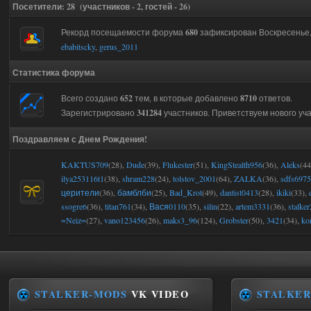
Посетители:
28
(участников -
2
, гостей -
26
)
Рекорд посещаемости форума
680
зафиксирован Воскресенье, 1
ebabitscky
,
gerus_2011
Статистика форума
Всего создано
652
тем, в которые добавлено
8710
ответов.
Зарегистрировано
341284
участников. Приветствуем нового уч
Поздравляем с Днем Рождения!
KAKTUS709
(28)
,
Dude
(39)
,
Flukester
(51)
,
KingStealth956
(36)
,
Aleks
(44
ilya253116t1
(38)
,
shram228
(24)
,
tolstov_2001
(64)
,
ZALKA
(36)
,
sdfs6975
церители
(36)
,
бамблби
(25)
,
Bad_Krot
(49)
,
dantist0413
(28)
,
ikiki
(33)
,
ssogre6
(36)
,
titan761
(34)
,
Вася0110
(35)
,
silin
(22)
,
artem3331
(36)
,
stalke
=Neiz=
(27)
,
vano123456
(26)
,
maks3_96
(124)
,
Grobster
(50)
,
3421
(34)
,
ko
STALKER-MODS
VK VIDEO
STALKER