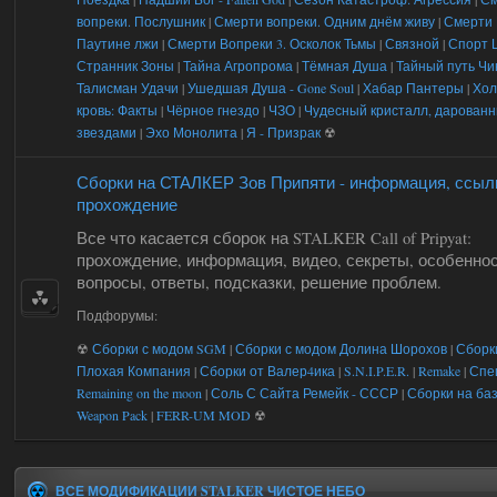
вопреки. Послушник
|
Смерти вопреки. Одним днём живу
|
Смерти 
Паутине лжи
|
Смерти Вопреки 3. Осколок Тьмы
|
Связной
|
Спорт 
Странник Зоны
|
Тайна Агропрома
|
Тёмная Душа
|
Тайный путь Чин
Талисман Удачи
|
Ушедшая Душа - Gone Soul
|
Хабар Пантеры
|
Хол
кровь: Факты
|
Чёрное гнездо
|
ЧЗО
|
Чудесный кристалл, дарован
звездами
|
Эхо Монолита
|
Я - Призрак
☢
Сборки на СТАЛКЕР Зов Припяти - информация, ссыл
прохождение
Все что касается сборок на STALKER Call of Pripyat:
прохождение, информация, видео, секреты, особеннос
вопросы, ответы, подсказки, решение проблем.
Подфорумы:
☢
Сборки с модом SGM
|
Сборки с модом Долина Шорохов
|
Сборк
Плохая Компания
|
Сборки от Валер4ика
|
S.N.I.P.E.R.
|
Remake
|
Спе
Remaining on the moon
|
Соль С Сайта Ремейк - СССР
|
Сборки на ба
Weapon Pack
|
FERR-UM MOD
☢
ВСЕ МОДИФИКАЦИИ STALKER ЧИСТОЕ НЕБО