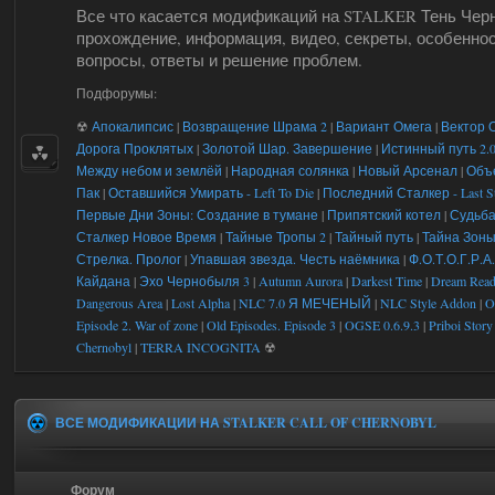
Все что касается модификаций на STALKER Тень Чер
прохождение, информация, видео, секреты, особеннос
вопросы, ответы и решение проблем.
Подфорумы:
☢
Апокалипсис
|
Возвращение Шрама 2
|
Вариант Омега
|
Вектор 
Дорога Проклятых
|
Золотой Шар. Завершение
|
Истинный путь 2.0 
Между небом и землёй
|
Народная солянка
|
Новый Арсенал
|
Объ
Пак
|
Оставшийся Умирать - Left To Die
|
Последний Сталкер - Last St
Первые Дни Зоны: Создание в тумане
|
Припятский котел
|
Судьба
Сталкер Новое Время
|
Тайные Тропы 2
|
Тайный путь
|
Тайна Зоны
Стрелка. Пролог
|
Упавшая звезда. Честь наёмника
|
Ф.О.Т.О.Г.Р.А
Кайдана
|
Эхо Чернобыля 3
|
Autumn Aurora
|
Darkest Time
|
Dream Read
Dangerous Area
|
Lost Alpha
|
NLC 7.0 Я МЕЧЕНЫЙ
|
NLC Style Addon
|
O
Episode 2. War of zone
|
Old Episodes. Episode 3
|
OGSE 0.6.9.3
|
Priboi Story
Chernobyl
|
TERRA INCOGNITA
☢
ВСЕ МОДИФИКАЦИИ НА STALKER CALL OF CHERNOBYL
Форум