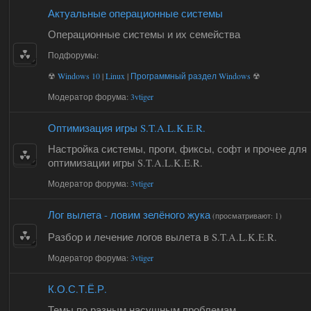
Актуальные операционные системы
Операционные системы и их семейства
Подфорумы:
☢
Windows 10
|
Linux
|
Программный раздел Windows
☢
Модератор форума:
3vtiger
Оптимизация игры S.T.A.L.K.E.R.
Настройка системы, проги, фиксы, софт и прочее для
оптимизации игры S.T.A.L.K.E.R.
Модератор форума:
3vtiger
Лог вылета - ловим зелёного жука
(просматривают: 1)
Разбор и лечение логов вылета в S.T.A.L.K.E.R.
Модератор форума:
3vtiger
К.О.С.Т.Ё.Р.
Темы по разным насущным проблемам