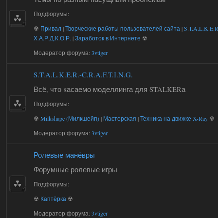
Подфорумы:
☢
Привал
|
Творческие работы пользователей сайта
|
S.T.A.L.K.E.R
Х.А.Р.Д.К.О.Р.
|
Заработок в Интернете
☢
Модератор форума:
3vtiger
S.T.A.L.K.E.R.-C.R.A.F.T.I.N.G.
Всё, что касаемо моделлинга для STALKERа
Подфорумы:
☢
Milkshape (Милкшейп)
|
Мастерская
|
Техника на движке X-Ray
☢
Модератор форума:
3vtiger
Ролевые манёвры
Форумные ролевые игры
Подфорумы:
☢
Каптёрка
☢
Модератор форума:
3vtiger