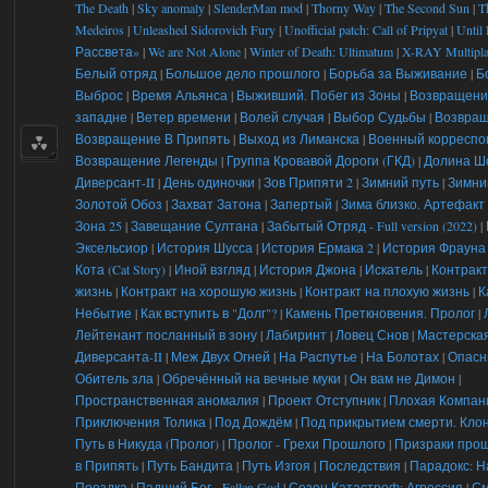
The Death
|
Sky anomaly
|
SlenderMan mod
|
Thorny Way
|
The Second Sun
|
T
Medeiros
|
Unleashed Sidorovich Fury
|
Unofficial patch: Call of Pripyat
|
Until
Рассвета»
|
We are Not Alone
|
Winter of Death: Ultimatum
|
X-RAY Multipla
Белый отряд
|
Большое дело прошлого
|
Борьба за Выживание
|
Б
Выброс
|
Время Альянса
|
Выживший. Побег из Зоны
|
Возвращени
западне
|
Ветер времени
|
Волей случая
|
Выбор Судьбы
|
Возвра
Возвращение В Припять
|
Выход из Лиманска
|
Военный корреспо
Возвращение Легенды
|
Группа Кровавой Дороги (ГКД)
|
Долина Ш
Диверсант-II
|
День одиночки
|
Зов Припяти 2
|
Зимний путь
|
Зимни
Золотой Обоз
|
Захват Затона
|
Запертый
|
Зима близко. Артефакт
Зона 25
|
Завещание Султана
|
Забытый Отряд - Full version (2022)
|
Эксельсиор
|
История Шусса
|
История Ермака 2
|
История Фрауна
Кота (Cat Story)
|
Иной взгляд
|
История Джона
|
Искатель
|
Контракт
жизнь
|
Контракт на хорошую жизнь
|
Контракт на плохую жизнь
|
К
Небытие
|
Как вступить в "Долг"?
|
Камень Преткновения. Пролог
|
Лейтенант посланный в зону
|
Лабиринт
|
Ловец Снов
|
Мастерска
Диверсанта-II
|
Меж Двух Огней
|
На Распутье
|
На Болотах
|
Опасн
Обитель зла
|
Обречённый на вечные муки
|
Он вам не Димон
|
Пространственная аномалия
|
Проект Отступник
|
Плохая Компан
Приключения Толика
|
Под Дождём
|
Под прикрытием смерти. Клон
Путь в Никуда (Пролог)
|
Пролог - Грехи Прошлого
|
Призраки про
в Припять
|
Путь Бандита
|
Путь Изгоя
|
Последствия
|
Парадокс: Н
Поездка
|
Падший Бог - Fallen God
|
Сезон Катастроф: Агрессия
|
См