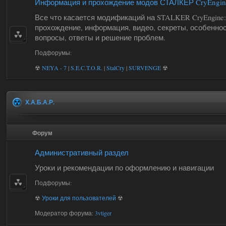
Информация и прохождение модов СТАЛКЕР CryEngin
Все что касается модификаций на STALKER CryEngine:
прохождение, информация, видео, секреты, особеннос
вопросы, ответы и решение проблем.
Подфорумы:
☢
NEYA - 7
|
S.E.C.T.O.R.
|
StalCry
|
SURVENGE
☢
Х.А.Б.А.Р.
Форум
Административный раздел
Уроки и рекомендации по оформлению и навигации
Подфорумы:
☢
Уроки для пользователей
☢
Модератор форума:
3vtiger