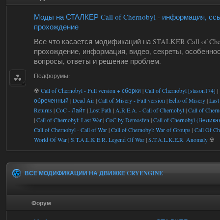
Моды на СТАЛКЕР Call of Chernobyl - информация, сс
прохождение
Все что касается модификаций на STALKER Call of Cher
прохождение, информация, видео, секреты, особеннос
вопросы, ответы и решение проблем.
Подфорумы:
☢
Call of Chernobyl - Full version + сборки
|
Call of Chernobyl [stason174]
|
обреченный
|
Dead Air
|
Call of Misery - Full version
|
Echo of Misery
|
Last
Returns
|
CoC - Лайт
|
Lost Path
|
A.R.E.A. - Call of Chernobyl
|
Call of Chern
|
Call of Chernobyl: Last War
|
CoC by Demosfen
|
Call of Chernobyl (Велик
Call of Chernobyl - Call of War
|
Call of Chernobyl: War of Groups
|
Call Of Ch
World Of War
|
S.T.A.L.K.E.R. Legend Of War
|
S.T.A.L.K.E.R. Anomaly
☢
ВСЕ МОДИФИКАЦИИ НА ДВИЖКЕ CRYENGINE
Форум