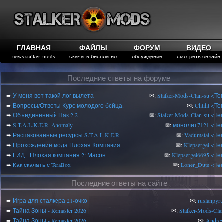
ГЛАВНАЯ
ФАЙЛЫ
ФОРУМ
ВИДЕО
news stalker-mods
скачать бесплатно
обсуждение
смотреть онлайн
Последние ответы на форуме
➨
У меня вот такой лог вылета
✉:
Stalker-Mods-Clan-su
<Те
➨
Вопросы/Ответы Курс молодого бойца.
✉:
Chtiht
<Те
➨
Объединенный Пак 2.2
✉:
Stalker-Mods-Clan-su
<Те
➨
S.T.A.L.K.E.R. Anomaly
✉:
монолит7121
<Те
➨
Распакованные ресурсы S.T.A.L.K.E.R.
✉:
Vadumstal
<Те
➨
Прохождение мода Плохая Компания
✉:
Klepsergei
<Те
➨
ГИД - Плохая компания 2: Масон
✉:
Klepsergei6695
<Те
➨
Как скачать с TeraBox
✉:
Loner_Dute
<Те
Последние ответы на сайте
➨
Игра для сталкера 21-очко
✉:
ruslanpyr
➨
Тайна Зоны - Remaster 2026
✉:
Stalker-Mods-Cla
➨
Тайна Зоны - Remaster 2026
✉:
Andre