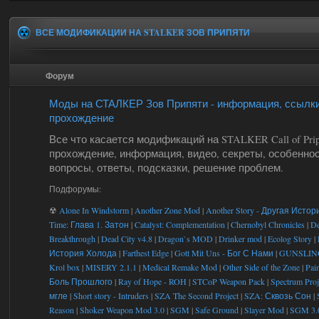
ВСЕ МОДИФИКАЦИИ НА STALKER ЗОВ ПРИПЯТИ
Форум
Моды на СТАЛКЕР Зов Припяти - информация, ссылки
прохождение
Все что касается модификаций на STALKER Call of Prip
прохождение, информация, видео, секреты, особеннос
вопросы, ответы, подсказки, решение проблем.
Подфорумы:
☢
Alone In Windstorm
|
Another Zone Mod
|
Another Story - Другая Истор
Time: Глава 1. Затон
|
Catalyst: Complementation
|
Chernobyl Chronicles
|
De
Breakthrough
|
Dead City v4.8
|
Dragon`s MOD
|
Drinker mod
|
Ecolog Story
|
История Холода
|
Farthest Edge
|
Gott Mit Uns - Бог С Нами
|
GUNSLIN
Krol box
|
MISERY 2.1.1
|
Medical Remake Mod
|
Other Side of the Zone
|
Pain
Боль Прошлого
|
Ray of Hope - ROH
|
STCoP Weapon Pack
|
Spectrum Proj
мгле
|
Short story - Intruders
|
SZA The Second Project
|
SZA: Сквозь Сон
|
Reason
|
Shoker Weapon Mod 3.0
|
SGM
|
Safe Ground
|
Slayer Mod
|
SGM 3.0