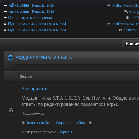
➨
Тайна Зоны - Remaster 2026
✉:
Stalker-Mods-Cla
➨
Тайна Зоны - Remaster 2026
✉:
Andre
➨
Скованные одной цепью
✉:
r490
➨
Путь во мгле + GUNSLINGER mod
✉:
Stalker-Mods-Cla
➨
Путь во мгле + GUNSLINGER mod
✉:
stalker67
Новые
МОДДИНГ ИГРЫ S.T.A.L.K.E.R.
Форум
Зов припяти
Моддинг игры S.T.A.L.K.E.R. Зов Припяти. Общие воп
ответы по редактированию параметров игры.
Подфорумы:
☢
Квестовая Зона
|
Справочная Зона
☢
Модератор форума:
Бармен