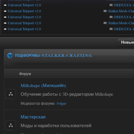
➨
Universal Teleport v2.0
✉:
DEDULYA-1
➨
Universal Teleport v2.0
✉:
Stalker-Mods-Cla
➨
Universal Teleport v2.0
✉:
DEDULYA-1
➨
Universal Teleport v2.0
✉:
Stalker-Mods-Cla
➨
Universal Teleport v2.0
✉:
DEDULYA-1
Новые
ПОДФОРУМЫ:
S.T.A.L.K.E.R.-C.R.A.F.T.I.N.G.
Форум
Milkshape (Милкшейп)
Обучение работы с 3D-редактором Milkshape
Модератор форума:
3vtiger
Мастерская
Моды и наработки пользователей