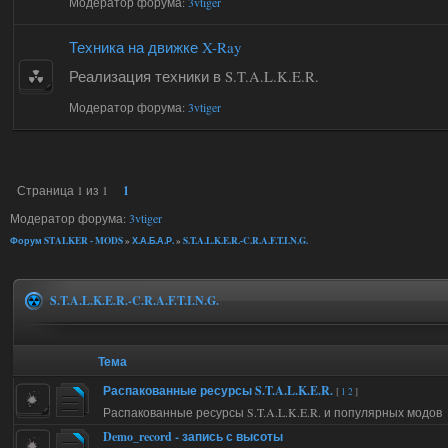
Модератор форума:
3vtiger
Техника на движке X-Ray
Реализация техники в S.T.A.L.K.E.R.
Модератор форума:
3vtiger
Страница
1
из
1
1
Модератор форума:
3vtiger
Форум STALKER - MODS
»
Х.А.Б.А.Р.
»
S.T.A.L.K.E.R.-C.R.A.F.T.I.N.G.
S.T.A.L.K.E.R.-C.R.A.F.T.I.N.G.
Тема
Распакованные ресурсы S.T.A.L.K.E.R.
[
1
2
]
Распакованные ресурсы S.T.A.L.K.E.R. и популярных модов
Demo_record - запись с высоты