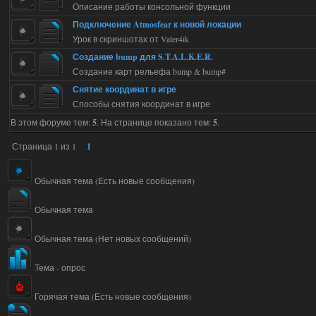
Описание работы консольной функции
Подключение Atmosfear к новой локации
Урок в скриншотах от Valer4ik
Создание bump для S.T.A.L.K.E.R.
Создание карт рельефа bump & bump#
Снятие координат в игре
Способы снятия координат в игре
В этом форуме тем:
5
. На странице показано тем:
5
.
Страница
1
из
1
1
Обычная тема (Есть новые сообщения)
Обычная тема
Обычная тема (Нет новых сообщений)
Тема - опрос
Горячая тема (Есть новые сообщения)