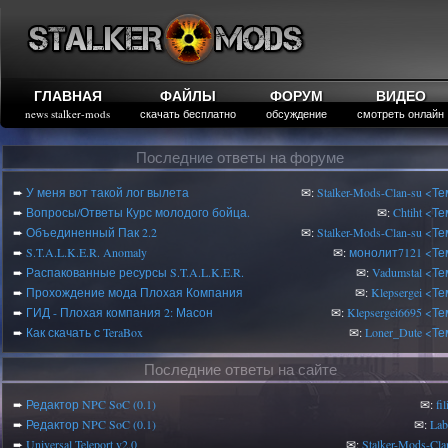
ГЛАВНАЯ
ФАЙЛЫ
ФОРУМ
ВИДЕО
news stalker-mods
скачать бесплатно
обсуждение
смотреть онлайн
Последние ответы на форуме
➨
У меня вот такой лог вылета
✉:
Stalker-Mods-Clan-su
<Те
➨
Вопросы/Ответы Курс молодого бойца.
✉:
Chtiht
<Те
➨
Объединенный Пак 2.2
✉:
Stalker-Mods-Clan-su
<Те
➨
S.T.A.L.K.E.R. Anomaly
✉:
монолит7121
<Те
➨
Распакованные ресурсы S.T.A.L.K.E.R.
✉:
Vadumstal
<Те
➨
Прохождение мода Плохая Компания
✉:
Klepsergei
<Те
➨
ГИД - Плохая компания 2: Масон
✉:
Klepsergei6695
<Те
➨
Как скачать с TeraBox
✉:
Loner_Dute
<Те
Последние ответы на сайте
➨
Редактор NPC SoC (0.1)
✉:
fi
➨
Редактор NPC SoC (0.1)
✉:
Lab
➨
Universal Teleport v2.0
✉:
Stalker-Mods-Cla