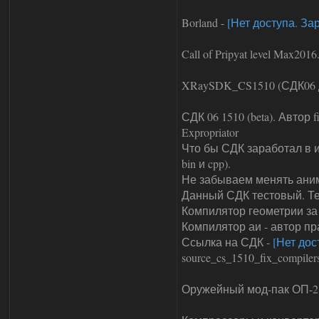
Borland -
[Нет доступа. За
Call of Pripyat level Max20
XRaySDK_CS1510 (СДК06 дл
СДК 06 1510 (beta). Автор 
Expropriator
Что бы СДК заработал в и
bin и cpp).
Не забываем менять анимац
Данный СДК тестовый. Те
Компилятор геометрии за 
Компилятор аи - автор пра
Ссылка на СДК -
[Нет дос
source_cs_1510_fix_compile
Оружейный мод-пак ОП-2