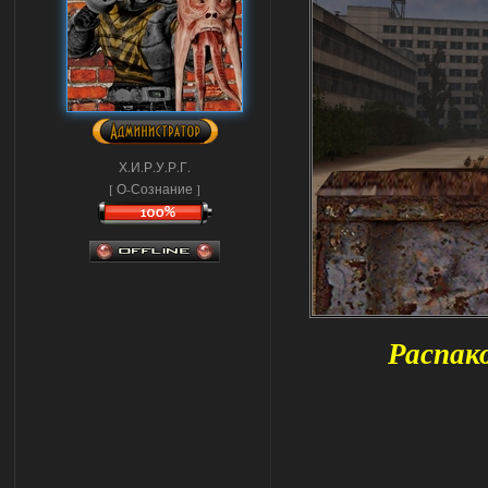
Х.И.Р.У.Р.Г.
[ О-Сознание ]
Распако