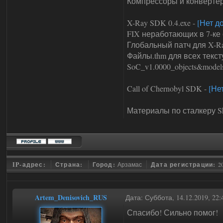
Компрессоры и конверте
X-Ray SDK 0.4.exe -
[Нет д
FIX неработающих в 7-ке 
Глобальный патч для X-Ra
Файлы.thm для всех текст
SoC_v1.0000_objects&model
Call of Chernobyl SDK -
[Не
Материалы по сталкеру S
IP-адрес:
Страна:
Город:
Арзамас
Дата регистрации:
2
Artem_Denisovich_RUS
Дата: Суббота, 14.12.2019, 22
Спасибо! Сильно помог!