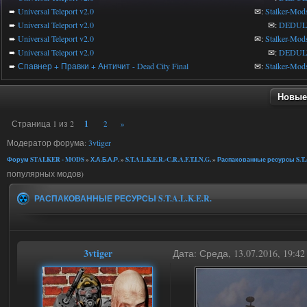
➨
Universal Teleport v2.0
✉:
Stalker-Mod
➨
Universal Teleport v2.0
✉:
DEDUL
➨
Universal Teleport v2.0
✉:
Stalker-Mod
➨
Universal Teleport v2.0
✉:
DEDUL
➨
Спавнер + Правки + Античит - Dead City Final
✉:
Stalker-Mod
Новые
Страница
1
из
2
1
2
»
Модератор форума:
3vtiger
Форум STALKER - MODS
»
Х.А.Б.А.Р.
»
S.T.A.L.K.E.R.-C.R.A.F.T.I.N.G.
»
Распакованные ресурсы S.T.A
популярных модов)
РАСПАКОВАННЫЕ РЕСУРСЫ S.T.A.L.K.E.R.
3vtiger
Дата: Среда, 13.07.2016, 19:4