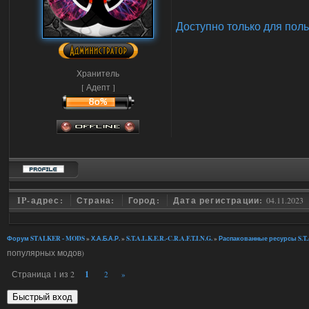
Доступно только для пол
Хранитель
[ Адепт ]
IP-адрес:
Страна:
Город:
Дата регистрации:
04.11.2023
Форум STALKER - MODS
»
Х.А.Б.А.Р.
»
S.T.A.L.K.E.R.-C.R.A.F.T.I.N.G.
»
Распакованные ресурсы S.T.A
популярных модов)
Страница
1
из
2
1
2
»