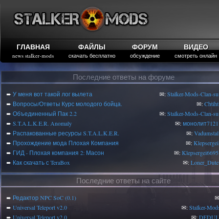
ГЛАВНАЯ
ФАЙЛЫ
ФОРУМ
ВИДЕО
news stalker-mods
скачать бесплатно
обсуждение
смотреть онлайн
Последние ответы на форуме
➨
У меня вот такой лог вылета
✉:
Stalker-Mods-Clan-su
➨
Вопросы/Ответы Курс молодого бойца.
✉:
Chtiht
➨
Объединенный Пак 2.2
✉:
Stalker-Mods-Clan-su
➨
S.T.A.L.K.E.R. Anomaly
✉:
монолит7121
➨
Распакованные ресурсы S.T.A.L.K.E.R.
✉:
Vadumstal
➨
Прохождение мода Плохая Компания
✉:
Klepsergei
➨
ГИД - Плохая компания 2: Масон
✉:
Klepsergei6695
➨
Как скачать с TeraBox
✉:
Loner_Dute
Последние ответы на сайте
➨
Редактор NPC SoC (0.1)
✉
➨
Universal Teleport v2.0
✉:
Stalker-Mod
➨
Universal Teleport v2.0
✉:
DEDUL