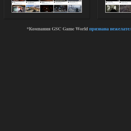
*Компания GSC Game World
признана нежелате