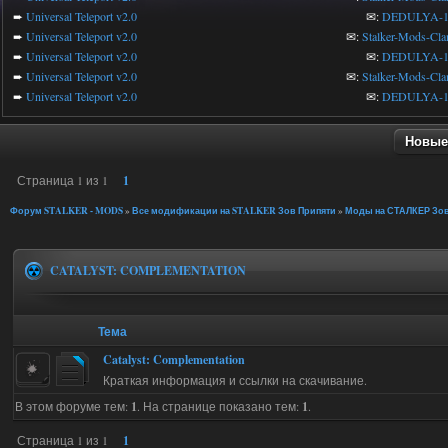
➨
Universal Teleport v2.0
✉:
DEDULYA-1
➨
Universal Teleport v2.0
✉:
Stalker-Mods-Cla
➨
Universal Teleport v2.0
✉:
DEDULYA-1
➨
Universal Teleport v2.0
✉:
Stalker-Mods-Cla
➨
Universal Teleport v2.0
✉:
DEDULYA-1
Новые
Страница
1
из
1
1
Форум STALKER - MODS
»
Все модификации на STALKER Зов Припяти
»
Моды на СТАЛКЕР Зов
CATALYST: COMPLEMENTATION
Тема
Catalyst: Complementation
Краткая информация и ссылки на скачивание.
В этом форуме тем:
1
. На странице показано тем:
1
.
Страница
1
из
1
1