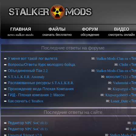
ГЛАВНАЯ
ФАЙЛЫ
ФОРУМ
ВИДЕО
news stalker-mods
скачать бесплатно
обсуждение
смотреть онлайн
Последние ответы на форуме
➨
У меня вот такой лог вылета
✉:
Stalker-Mods-Clan-su
<Те
➨
Вопросы/Ответы Курс молодого бойца.
✉:
Chtiht
<Те
➨
Объединенный Пак 2.2
✉:
Stalker-Mods-Clan-su
<Те
➨
S.T.A.L.K.E.R. Anomaly
✉:
монолит7121
<Те
➨
Распакованные ресурсы S.T.A.L.K.E.R.
✉:
Vadumstal
<Те
➨
Прохождение мода Плохая Компания
✉:
Klepsergei
<Те
➨
ГИД - Плохая компания 2: Масон
✉:
Klepsergei6695
<Те
➨
Как скачать с TeraBox
✉:
Loner_Dute
<Те
Последние ответы на сайте
➨
Редактор NPC SoC (0.1)
✉:
fi
➨
Редактор NPC SoC (0.1)
✉:
Lab
➨
Universal Teleport v2.0
✉:
Stalker-Mods-Cla