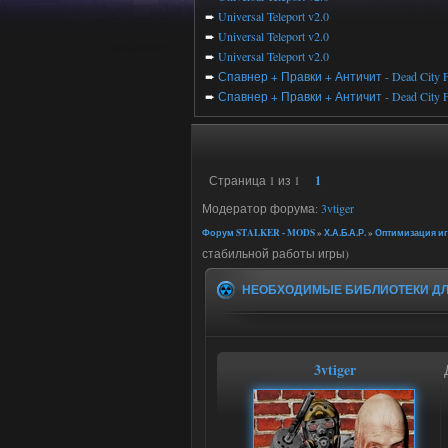
➨
Universal Teleport v2.0
➨
Universal Teleport v2.0
➨
Universal Teleport v2.0
➨
Спавнер + Правки + Античит - Dead City F
➨
Спавнер + Правки + Античит - Dead City F
Страница
1
из
1
1
Модератор форума:
3vtiger
Форум STALKER - MODS
»
Х.А.Б.А.Р.
»
Оптимизация игр
стабильной работы игры)
НЕОБХОДИМЫЕ БИБЛИОТЕКИ ДЛЯ И
3vtiger