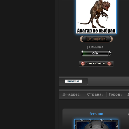
[ Отмычка ]
IP-адрес:
Страна:
Город:
ferr-um