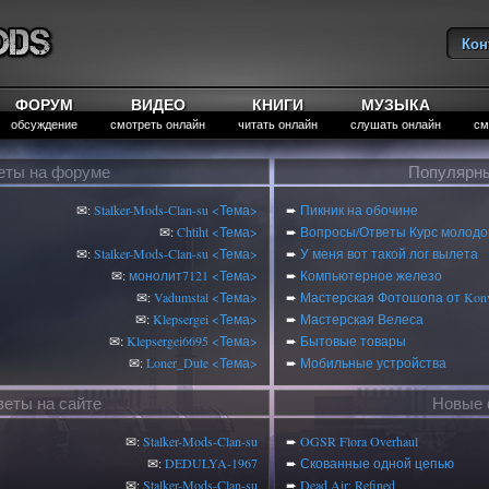
Кон
Вы
ФОРУМ
ВИДЕО
КНИГИ
МУЗЫКА
обсуждение
смотреть онлайн
читать онлайн
слушать онлайн
см
еты на форуме
Популярны
✉:
Stalker-Mods-Clan-su
<Тема>
➨
Пикник на обочине
✉:
Chtiht
<Тема>
➨
Вопросы/Ответы Курс молодог
✉:
Stalker-Mods-Clan-su
<Тема>
➨
У меня вот такой лог вылета
✉:
монолит7121
<Тема>
➨
Компьютерное железо
✉:
Vadumstal
<Тема>
➨
Мастерская Фотошопа от Konv
✉:
Klepsergei
<Тема>
➨
Мастерская Велеса
✉:
Klepsergei6695
<Тема>
➨
Бытовые товары
✉:
Loner_Dute
<Тема>
➨
Мобильные устройства
веты на сайте
Новые 
✉:
Stalker-Mods-Clan-su
➨
OGSR Flora Overhaul
✉:
DEDULYA-1967
➨
Скованные одной цепью
✉:
Stalker-Mods-Clan-su
➨
Dead Air: Refined