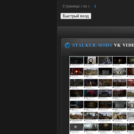
Страница
1
из
1
1
STALKER-MODS
VK VID