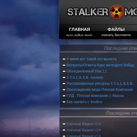
ГЛАВНАЯ
ФАЙЛЫ
news stalker-mods
скачать бесплатно
Последние отв
➨
У меня вот такой лог вылета
➨
Вопросы/Ответы Курс молодого бойца.
➨
Объединенный Пак 2.2
➨
S.T.A.L.K.E.R. Anomaly
➨
Распакованные ресурсы S.T.A.L.K.E.R.
➨
Прохождение мода Плохая Компания
➨
ГИД - Плохая компания 2: Масон
➨
Как скачать с TeraBox
Последние от
➨
Universal Teleport v2.0
➨
Universal Teleport v2.0
➨
Universal Teleport v2.0