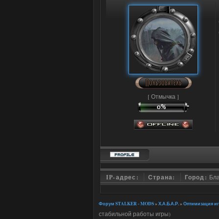
[ Отмычка ]
IP-адрес:
Страна:
Город:
Бл
Форум STALKER - MODS
»
Х.А.Б.А.Р.
»
Оптимизация игр
стабильной работы игры)