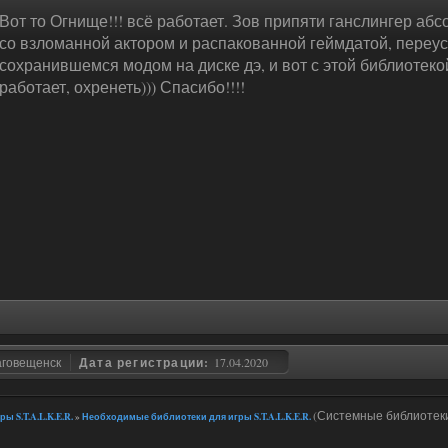
Вот то Огнище!!! всё работает. Зов припяти ганслингер аб
со взломанной актором и распакованной геймдатой, переус
сохранившемся модом на диске дэ, и вот с этой библиотеко
работает, охренеть))) Спасибо!!!!
аговещенск
Дата регистрации:
17.04.2020
(Системные библиотек
ы S.T.A.L.K.E.R.
»
Необходимые библиотеки для игры S.T.A.L.K.E.R.