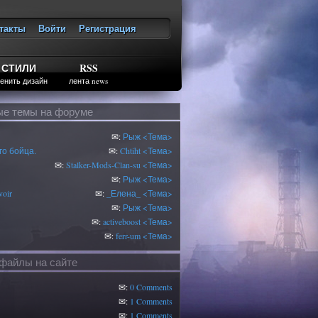
такты
Войти
Регистрация
ход
СТИЛИ
RSS
енить дизайн
лента news
е темы на форуме
✉:
Рыж
<Тема>
о бойца.
✉:
Chtiht
<Тема>
✉:
Stalker-Mods-Clan-su
<Тема>
✉:
Рыж
<Тема>
oir
✉:
_Елена_
<Тема>
✉:
Рыж
<Тема>
✉:
activeboost
<Тема>
✉:
ferr-um
<Тема>
файлы на сайте
✉:
0 Comments
✉:
1 Comments
✉:
1 Comments