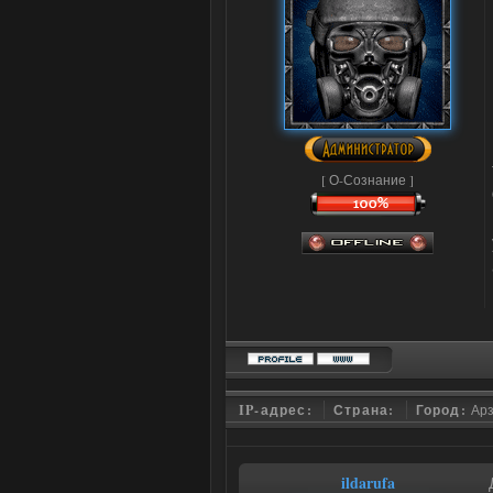
[ О-Сознание ]
IP-адрес:
Страна:
Город:
Ар
ildarufa