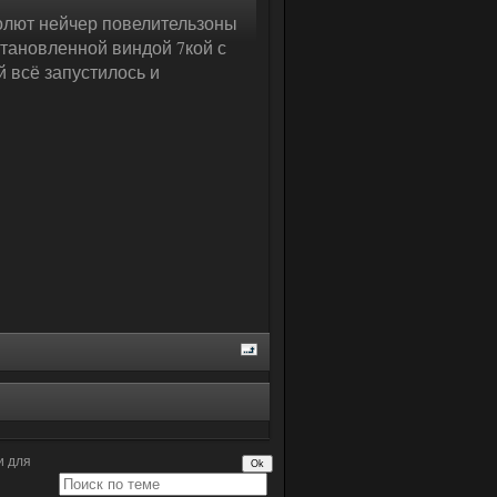
солют нейчер повелительзоны
тановленной виндой 7кой с
й всё запустилось и
и для