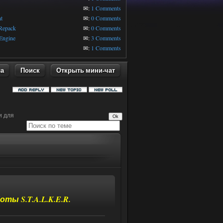
1
✉:
1 Comments
t
✉:
0 Comments
 Repack
✉:
0 Comments
Engine
✉:
3 Comments
✉:
1 Comments
ла
Поиск
Открыть мини-чат
и для
ы S.T.A.L.K.E.R.