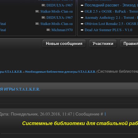
✉:
DEDULYA-1967
➨
Последний рассвет - Эпизод 
✉:
Stalker-Mods-Clan-su
➨
OLR 2.5 + OGSR - RePack - Torren
✉:
DEDULYA-1967
➨
Anomaly Anthology 2.1 - Torrent -
inal
✉:
Stalker-Mods-Clan-su
➨
Oblivion Lost Remake 2.5 - OGSR 
inal
✉:
Michman1970
➨
Dead Air Summer PLUS - V1.0
Новые сообщения
Участники
Прави
(Системные библиотек
ы S.T.A.L.K.E.R.
»
Необходимые библиотеки для игры S.T.A.L.K.E.R.
ГРЫ S.T.A.L.K.E.R.
Дата: Понедельник, 26.03.2018, 11:47 | Сообщение #
1
Системные библиотеки для стабильной работ