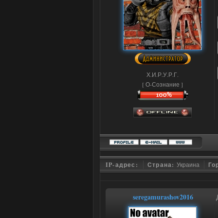
Х.И.Р.У.Р.Г.
[ О-Сознание ]
IP-адрес:
Страна:
Украина
Го
seregamurashov2016