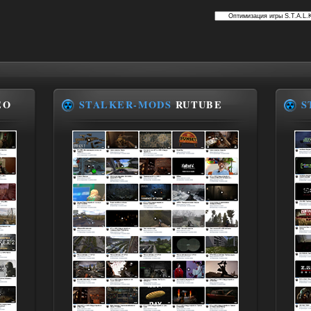
EO
STALKER-MODS
RUTUBE
S