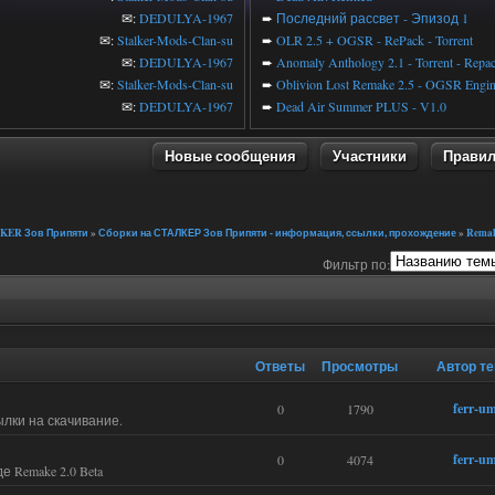
✉:
DEDULYA-1967
➨
Последний рассвет - Эпизод 1
✉:
Stalker-Mods-Clan-su
➨
OLR 2.5 + OGSR - RePack - Torrent
✉:
DEDULYA-1967
➨
Anomaly Anthology 2.1 - Torrent - Repa
✉:
Stalker-Mods-Clan-su
➨
Oblivion Lost Remake 2.5 - OGSR Engi
✉:
DEDULYA-1967
➨
Dead Air Summer PLUS - V1.0
Новые сообщения
Участники
Прави
KER Зов Припяти
»
Сборки на СТАЛКЕР Зов Припяти - информация, ссылки, прохождение
»
Rema
Фильтр по:
Ответы
Просмотры
Автор т
ferr-u
0
1790
лки на скачивание.
ferr-u
0
4074
 Remake 2.0 Beta