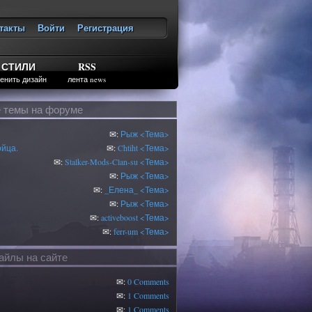
такты
Войти
Регистрация
ход
СТИЛИ
RSS
енить дизайн
лента news
 темы на форуме
✉:
Рыж
<Тема>
ойца.
✉:
Chtiht
<Тема>
✉:
Stalker-Mods-Clan-su
<Тема>
✉:
Рыж
<Тема>
✉:
_Елена_
<Тема>
✉:
Рыж
<Тема>
✉:
activeboost
<Тема>
✉:
ferr-um
<Тема>
йлы на сайте
✉:
0 Comments
✉:
1 Comments
✉:
1 Comments