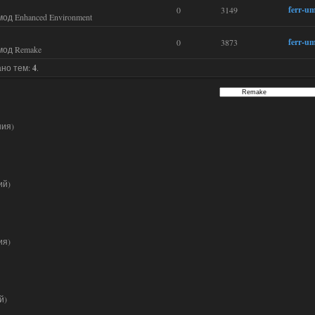
ferr-u
0
3149
д Enhanced Environment
ferr-u
0
3873
мод Remake
ано тем:
4
.
ния)
ий)
ия)
й)