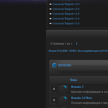
➨
Universal Teleport v2.0
➨
Universal Teleport v2.0
➨
Universal Teleport v2.0
➨
Universal Teleport v2.0
➨
Universal Teleport v2.0
Страница
1
из
1
1
Форум STALKER - MODS
»
Все модификации на STAL
REMAKE
Тема
Remake 3
Краткая информация и ссы
Remake 2.0 Beta
Полная информация о моде