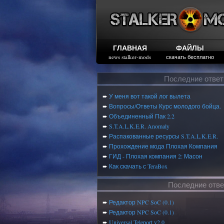
ГЛАВНАЯ
ФАЙЛЫ
news stalker-mods
скачать бесплатно
Последние отве
➨
У меня вот такой лог вылета
➨
Вопросы/Ответы Курс молодого бойца.
➨
Объединенный Пак 2.2
➨
S.T.A.L.K.E.R. Anomaly
➨
Распакованные ресурсы S.T.A.L.K.E.R.
➨
Прохождение мода Плохая Компания
➨
ГИД - Плохая компания 2: Масон
➨
Как скачать с TeraBox
Последние отве
➨
Редактор NPC SoC (0.1)
➨
Редактор NPC SoC (0.1)
➨
Universal Teleport v2.0