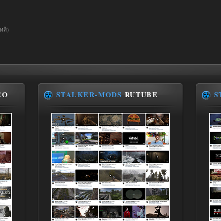
ий)
EO
STALKER-MODS
RUTUBE
S