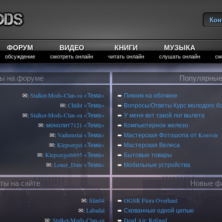
Кон
Вы
ФОРУМ
ВИДЕО
КНИГИ
МУЗЫКА
обсуждение
смотреть онлайн
читать онлайн
слушать онлайн
см
ты на форуме
Популярные
✉:
Stalker-Mods-Clan-su
<Тема>
➨
Пикник на обочине
✉:
Chtiht
<Тема>
➨
Вопросы/Ответы Курс молодого б
✉:
Stalker-Mods-Clan-su
<Тема>
➨
У меня вот такой лог вылета
✉:
монолит7121
<Тема>
➨
Компьютерное железо
✉:
Vadumstal
<Тема>
➨
Мастерская Фотошопа от Konvoir
✉:
Klepsergei
<Тема>
➨
Мастерская Велеса
✉:
Klepsergei6695
<Тема>
➨
Бытовые товары
✉:
Loner_Dute
<Тема>
➨
Мобильные устройства
ты на сайте
Новые фа
✉:
filin04
➨
OGSR Flora Overhaul
✉:
Labadal
➨
Скованные одной цепью
✉:
Stalker-Mods-Clan-su
➨
Dead Air: Refined