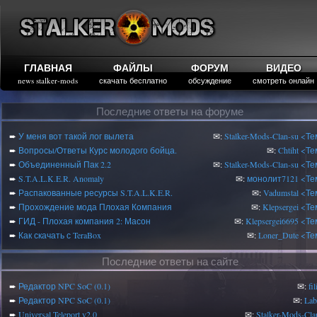
ГЛАВНАЯ
ФАЙЛЫ
ФОРУМ
ВИДЕО
news stalker-mods
скачать бесплатно
обсуждение
смотреть онлайн
Последние ответы на форуме
➨
У меня вот такой лог вылета
✉:
Stalker-Mods-Clan-su
<Те
➨
Вопросы/Ответы Курс молодого бойца.
✉:
Chtiht
<Те
➨
Объединенный Пак 2.2
✉:
Stalker-Mods-Clan-su
<Те
➨
S.T.A.L.K.E.R. Anomaly
✉:
монолит7121
<Те
➨
Распакованные ресурсы S.T.A.L.K.E.R.
✉:
Vadumstal
<Те
➨
Прохождение мода Плохая Компания
✉:
Klepsergei
<Те
➨
ГИД - Плохая компания 2: Масон
✉:
Klepsergei6695
<Те
➨
Как скачать с TeraBox
✉:
Loner_Dute
<Те
Последние ответы на сайте
➨
Редактор NPC SoC (0.1)
✉:
fi
➨
Редактор NPC SoC (0.1)
✉:
Lab
➨
Universal Teleport v2.0
✉:
Stalker-Mods-Cla