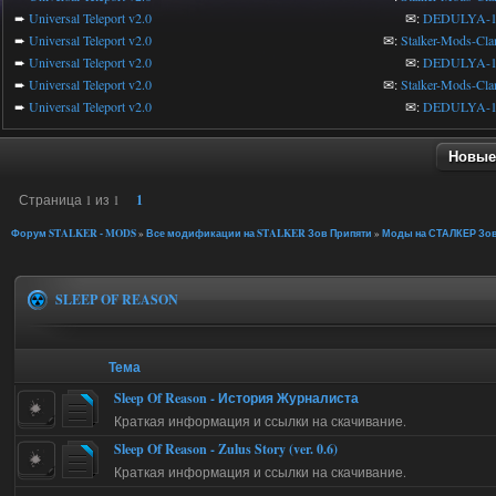
➨
Universal Teleport v2.0
✉:
DEDULYA-1
➨
Universal Teleport v2.0
✉:
Stalker-Mods-Cla
➨
Universal Teleport v2.0
✉:
DEDULYA-1
➨
Universal Teleport v2.0
✉:
Stalker-Mods-Cla
➨
Universal Teleport v2.0
✉:
DEDULYA-1
Новые
Страница
1
из
1
1
Форум STALKER - MODS
»
Все модификации на STALKER Зов Припяти
»
Моды на СТАЛКЕР Зов
SLEEP OF REASON
Тема
Sleep Of Reason - История Журналиста
Краткая информация и ссылки на скачивание.
Sleep Of Reason - Zulus Story (ver. 0.6)
Краткая информация и ссылки на скачивание.