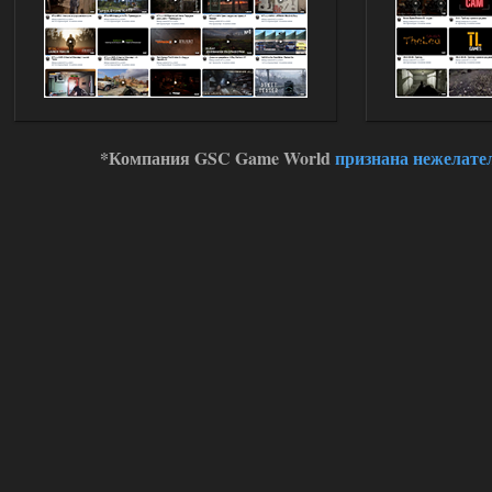
*Компания GSC Game World
признана нежелате