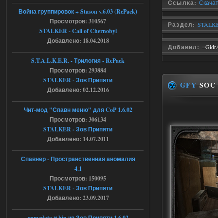
Ссылка:
Скачат
Объединенный Пак 2 + OGSR +
Война группировок + Stason v.6.03 (RePack)
STCoP WP 3.4
Просмотров: 310567
Раздел:
STALKE
STALKER - Call of Chernobyl
Stalker-Mods-Clan-su
16:48
Добавлено: 18.04.2018
Добавил:
=Gidr
Доступно только для пользователей
S.T.A.L.K.E.R. - Трилогия - RePack
Просмотров: 293884
04.08.2026
Ответить ➤
STALKER - Зов Припяти
GFY
SOC 
Добавлено: 02.12.2016
Объединенный Пак 2 + OGSR +
STCoP WP 3.4
Чит-мод "Спавн меню" для CoP 1.6.02
Просмотров: 306134
andreyforest1993
15:33
STALKER - Зов Припяти
вот ещё этот же трелер с
Добавлено: 14.07.2011
вашего сайта, https://stalker-
mods.su/news/op_2_ogsr_stcop_wp_3_4
_trejler_2022/2022-11-30-6818
Спавнер - Пространственная аномалия
4.1
04.08.2026
Ответить ➤
Просмотров: 150095
STALKER - Зов Припяти
Объединенный Пак 2 + OGSR +
Добавлено: 23.09.2017
STCoP WP 3.4
andreyforest1993
gamedata и bin из Зов Припяти 1.6.02
15:03