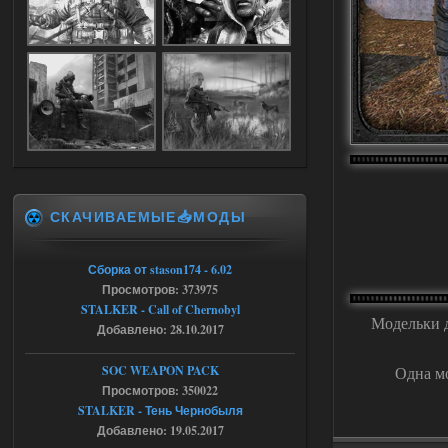
04.08.2026
Ответить ➤
Объединенный Пак 2 + OGSR +
STCoP WP 3.4
Stalker-Mods-Clan-su
17:19
Доступно только для пользователей
СКАЧИВАЕМЫЕ📥МОДЫ
04.08.2026
Ответить ➤
Объединенный Пак 2 + OGSR +
Сборка от stason174 - 6.02
Просмотров: 373975
STCoP WP 3.4
STALKER - Call of Chernobyl
Модельки д
Stalker-Mods-Clan-su
17:08
Добавлено: 28.10.2017
Доступно только для пользователей
SOC WEAPON PACK
Одна мо
Просмотров: 350022
STALKER - Тень Чернобыля
04.08.2026
Ответить ➤
Добавлено: 19.05.2017