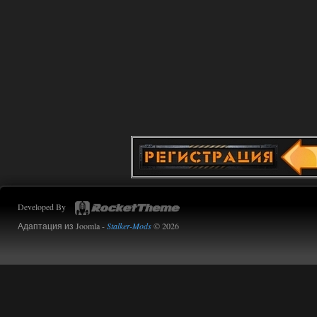
02.08.2026
Ответить ➤
Oblivion Lost Remake 2.5 - OGSR
Engine
Stalker-Mods-Clan-su
14:16
Доступно только для пользователей
01.08.2026
Ответить ➤
Oblivion Lost Remake 2.5 - OGSR
Developed By
Engine
Адаптация из Joomla -
Stalker-Mods
© 2026
kulikulikuli
13:19
а где здесь огср? я на скринах
вижу только обоссаный
древний билд, от которого глаза
вытекают.
01.08.2026
Ответить ➤