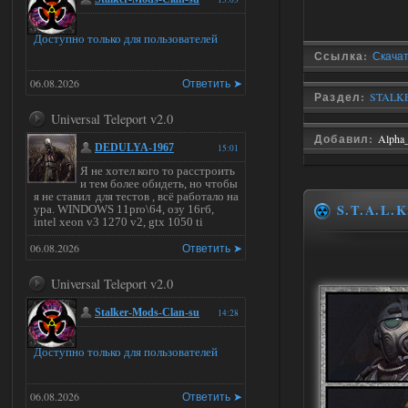
Доступно только для пользователей
Ссылка:
Скачат
06.08.2026
Ответить ➤
Раздел:
STALKE
Universal Teleport v2.0
Добавил:
Alpha
DEDULYA-1967
15:01
Я не хотел кого то расстроить
и тем более обидеть, но чтобы
я не ставил для тестов , всё работало на
S.T.A.L.K
ура. WINDOWS 11pro\64, озу 16гб,
intel xeon v3 1270 v2, gtx 1050 ti
06.08.2026
Ответить ➤
Universal Teleport v2.0
Stalker-Mods-Clan-su
14:28
Доступно только для пользователей
06.08.2026
Ответить ➤