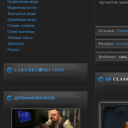
мутантов заме
Графические моды
Модели мутантов
Текстурные моды
Оружейные моды
Сборки, солянки
Ссылка:
Скачат
Сюжетные моды
Локации, карты
Транспорт
Раздел:
STALKE
Разное
Добавил:
Alpha
CARAMEL🎁SECTION
H8
CLASS
ДЛЯ📜НОВИЧКОВ