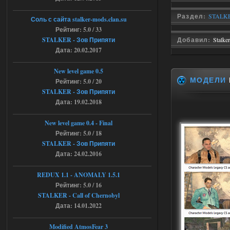
Раздел:
STALKE
04.08.2026
Ответить ➤
Соль с сайта stalker-mods.clan.su
Рейтинг: 5.0 / 33
Объединенный Пак 2 + OGSR +
STALKER - Зов Припяти
Добавил:
Stalke
Дата: 20.02.2017
STCoP WP 3.4
andreyforest1993
08:24
New level game 0.5
МОДЕЛИ
там есть опция расшириные
Рейтинг: 5.0 / 20
анимации нпс, я поставил
STALKER - Зов Припяти
галочку но толку ноль, ни каких
Дата: 19.02.2018
анимаций нет, может это что-то другое,
не известно, больше нет ни каких таких
кнопок по поводу анимаций
New level game 0.4 - Final
04.08.2026
Ответить ➤
Рейтинг: 5.0 / 18
STALKER - Зов Припяти
Последний рассвет - Эпизод 1
Дата: 24.02.2016
Stalker-Mods-Clan-su
22:29
REDUX 1.1​​​​​​​ - ANOMALY 1.5.1
Рейтинг: 5.0 / 16
Доступно только для пользователей
STALKER - Call of Chernobyl
Дата: 14.01.2022
03.08.2026
Ответить ➤
Modified AtmosFear 3