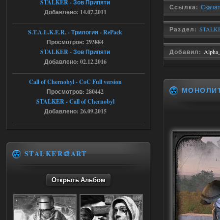
STALKER - Зов Припяти
Путь во мгле + GUNSLINGER mod
Ссылка:
Скачат
Добавлено: 14.07.2011
stalker673920
16:09
Раздел:
STALKE
S.T.A.L.K.E.R. - Трилогия - RePack
где пароль?
Просмотров: 293884
STALKER - Зов Припяти
Добавил:
Alpha
Добавлено: 02.12.2016
05.08.2026
Ответить ➤
Call of Chernobyl - CoC Full version
Dead Air: Refined
МОНОЛИ
Просмотров: 280442
STALKER - Call of Chernobyl
Stalker-Mods-Clan-su
09:03
Добавлено: 26.09.2015
Доступно только для пользователей
05.08.2026
Ответить ➤
STALKER🎨ART
Объединенный Пак 2 + OGSR +
STCoP WP 3.4
Открыть Альбом
Stalker-Mods-Clan-su
17:25
Доступно только для пользователей