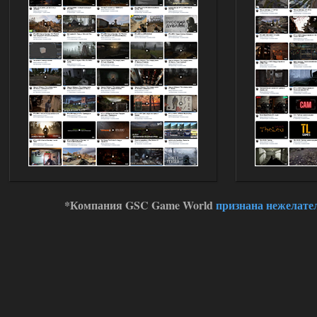
барабанит по металу это нечто. Люблю
хардкор по типу Dead Air но здесь он
компромисный не такой жесткий.
Стартовый набор удивил на харде и
выживании такой комбез крутой не
удержался взял его и ножичек. Забавно
получилось, благо тайники спасают.
Поигрался пока немного но уже оч
нравится как то так!
02.08.2026
Ответить ➤
Lost Alpha Enhanced Edition 1.3 +
Stalker-Mods-Clan-su
12:09
Доступно только для пользователей
*Компания GSC Game World
признана нежелате
02.08.2026
Ответить ➤
Improved Weapon Pack (I.W.P.) - UPD
30.12.25
Werdassver
06:36
хорош мод! задания
прикольно!