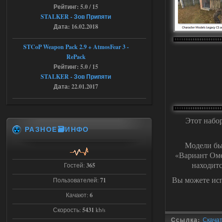
Объединенный Пак 2 + OGSR +
Рейтинг: 5.0 / 15
STCoP WP 3.4
STALKER - Зов Припяти
Дата: 16.02.2018
Stalker-Mods-Clan-su
22:27
STCoP Weapon Pack 2.9 + AtmosFear 3 -
Доступно только для пользователей
RePack
Рейтинг: 5.0 / 15
STALKER - Зов Припяти
03.08.2026
Ответить ➤
Дата: 22.01.2017
Объединенный Пак 2 + OGSR +
STCoP WP 3.4
Этот набо
andreyforest1993
21:22
РАЗНОЕ🗃️ИНФО
Здравствуйте, почему не
Модели бы
Анимаций открытия рюкзака и
использования предметов как в
«Вариант Омег
трелере?
находитс
Гостей:
365
03.08.2026
Ответить ➤
Вы можете исп
Пользователей:
71
ANOMALY ※ MEDIUM 7.0
Качают:
6
Stalker-Mods-Clan-su
Скорость:
5431
kb/s
19:14
Ссылка:
Скачат