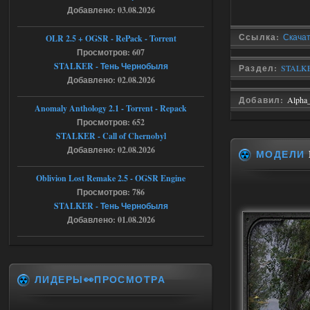
05.08.2026
Ответить ➤
Добавлено: 03.08.2026
Тайна Зоны - Remaster 2026
Ссылка:
Скачат
OLR 2.5 + OGSR - RePack - Torrent
Просмотров: 607
Stalker-Mods-Clan-su
20:50
STALKER - Тень Чернобыля
Раздел:
STALKE
Добавлено: 02.08.2026
Доступно только для пользователей
Добавил:
Alpha
Anomaly Anthology 2.1 - Torrent - Repack
05.08.2026
Ответить ➤
Просмотров: 652
STALKER - Call of Chernobyl
Тайна Зоны - Remaster 2026
Добавлено: 02.08.2026
МОДЕЛИ
AndreySA
20:25
Oblivion Lost Remake 2.5 - OGSR Engine
[05.08.26
Просмотров: 786
20:23:10.934] [17468]
FATAL ERROR
STALKER - Тень Чернобыля
Добавлено: 01.08.2026
[error]Expression : FATAL ERROR
[error]Function :
CScriptEngine::lua_pcall_failed
[error]File : D:\a\OGSR-
Engine\OGSR-
Engine\ogsr_engine\COMMON_AI\scrip
ЛИДЕРЫ👀ПРОСМОТРА
t_engine.cpp
[error]Line : 75
[error]Description :
[CScriptEngine::lua_pcall_failed]: ... -