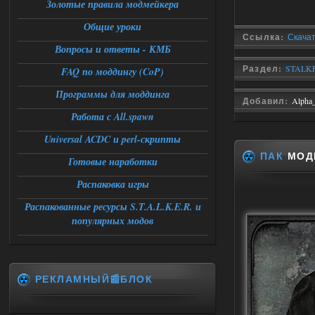
msg_box_kicked_by_server:picture
Золотые правила модмейкера
06.08.2026
Ответить ➤
Общие уроки
Ссылка:
Скачать
Вопросы и ответы - КМБ
Спавнер + Правки + Античит - Dead
City Final
Раздел:
STALKE
FAQ по моддингу (CoP)
Stalker-Mods-Clan-su
09:53
Программы для моддинга
Добавил:
Alpha
Работа с All.spawn
Доступно только для пользователей
Universal ACDC и perl-скрипты
ПАК
МОД
06.08.2026
Ответить ➤
Готовые наработки
Спавнер + Правки + Античит - Dead
Распаковка игры
City Final
Распакованные ресурсы S.T.A.L.K.E.R. и
популярных модов
Michman1970
09:16
Что то не работает спавнер,
все устанавливал по
мануалу......
РЕКЛАМНЫЙ📰БЛОК
06.08.2026
Ответить ➤
Игра для сталкера 21-очко