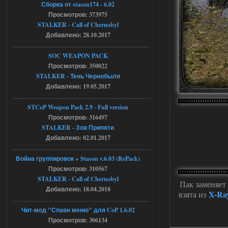
Сборка от stason174 - 6.02
shadow of
chernobyl\gamedata\scripts\xr_camper.sc
Просмотров: 373975
ript:510: attempt to index local 'manager'
STALKER - Call of Chernobyl
(a nil value)
Добавлено: 28.10.2017
Вылет после захода в Припять.
05.08.2026
Ответить ➤
SOC WEAPON PACK
Просмотров: 350022
Скованные одной цепью
STALKER - Тень Чернобыля
Добавлено: 19.05.2017
r4908778
18:37
с избавлением от баласта,
доходяга.
STCoP Weapon Pack 2.9 - Full version
Просмотров: 316497
STALKER - Зов Припяти
05.08.2026
Ответить ➤
Добавлено: 02.01.2017
Путь во мгле + GUNSLINGER mod
Война группировок + Stason v.6.03 (RePack)
Просмотров: 310567
Stalker-Mods-Clan-su
16:57
STALKER - Call of Chernobyl
Пак заменяет 
Добавлено: 18.04.2018
Доступно только для пользователей
X-Ray
взята из
Чит-мод "Спавн меню" для CoP 1.6.02
05.08.2026
Ответить ➤
Просмотров: 306134