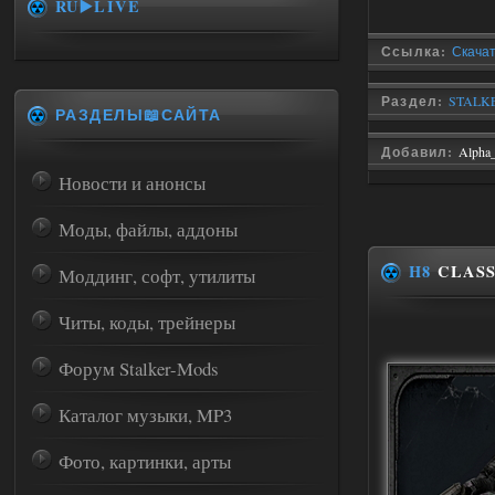
RU▶️LIVE
Ссылка:
Скачат
Раздел:
STALKE
РАЗДЕЛЫ📖САЙТА
Добавил:
Alpha
Новости и анонсы
Моды, файлы, аддоны
H8
CLASSI
Моддинг, софт, утилиты
Читы, коды, трейнеры
Форум Stalker-Mods
Каталог музыки, MP3
Фото, картинки, арты