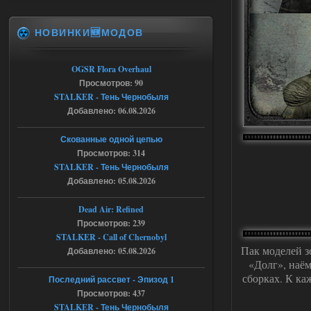
ruslanpyrusov
23:13
НОВИНКИ🆕МОДОВ
как изменить макс сумму
ставки в файлах чтобы
ставить больше 1 к
OGSR Flora Overhaul
Просмотров: 90
05.08.2026
Ответить ➤
STALKER - Тень Чернобыля
Добавлено: 06.08.2026
Тайна Зоны - Remaster 2026
Stalker-Mods-Clan-su
21:33
Скованные одной цепью
Просмотров: 314
Доступно только для пользователей
STALKER - Тень Чернобыля
Добавлено: 05.08.2026
05.08.2026
Ответить ➤
Dead Air: Refined
Просмотров: 239
Тайна Зоны - Remaster 2026
STALKER - Call of Chernobyl
AndreySA
Пак моделей з
21:28
Добавлено: 05.08.2026
«Долг», наём
патч я установил после
установки мода, да, ладно,
сборках. К ка
Последний рассвет - Эпизод 1
наверное вы правы придется ожидать
Просмотров: 437
чудо))
STALKER - Тень Чернобыля