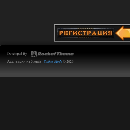
02.08.2026
Ответить ➤
Oblivion Lost Remake 2.5 - OGSR
Engine
Stalker-Mods-Clan-su
14:16
Доступно только для пользователей
Developed By
01.08.2026
Ответить ➤
Адаптация из Joomla -
Stalker-Mods
© 2026
Oblivion Lost Remake 2.5 - OGSR
Engine
kulikulikuli
13:19
а где здесь огср? я на скринах
вижу только обоссаный
древний билд, от которого глаза
вытекают.
01.08.2026
Ответить ➤
Oblivion Lost Remake 2.5 - OGSR