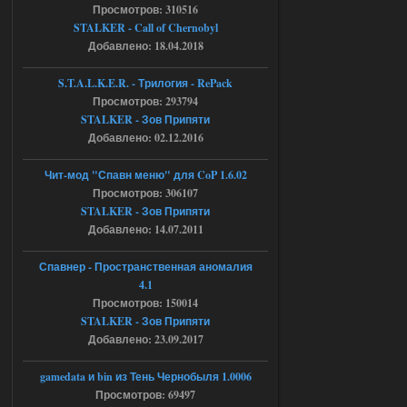
STCoP WP 3.4
Просмотров: 310516
STALKER - Call of Chernobyl
Stalker-Mods-Clan-su
16:48
Добавлено: 18.04.2018
Доступно только для пользователей
S.T.A.L.K.E.R. - Трилогия - RePack
Просмотров: 293794
04.08.2026
Ответить ➤
STALKER - Зов Припяти
Добавлено: 02.12.2016
Объединенный Пак 2 + OGSR +
STCoP WP 3.4
Чит-мод "Спавн меню" для CoP 1.6.02
Просмотров: 306107
andreyforest1993
15:33
STALKER - Зов Припяти
вот ещё этот же трелер с
Добавлено: 14.07.2011
вашего сайта, https://stalker-
mods.su/news/op_2_ogsr_stcop_wp_3_4
_trejler_2022/2022-11-30-6818
Спавнер - Пространственная аномалия
4.1
04.08.2026
Ответить ➤
Просмотров: 150014
STALKER - Зов Припяти
Объединенный Пак 2 + OGSR +
Добавлено: 23.09.2017
STCoP WP 3.4
andreyforest1993
gamedata и bin из Тень Чернобыля 1.0006
15:03
Просмотров: 69497
это и есть эта версия мода