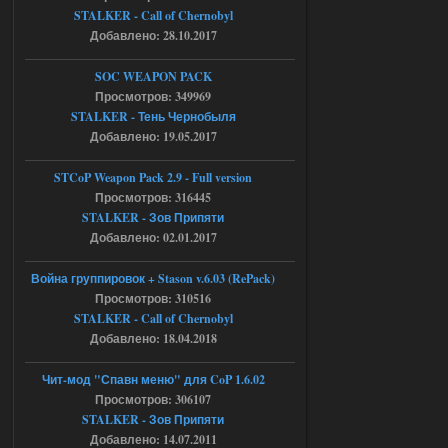
ript:510: attempt to index local 'manager'
STALKER - Call of Chernobyl
(a nil value)
Добавлено: 28.10.2017
Вылет после захода в Припять.
05.08.2026
Ответить ➤
SOC WEAPON PACK
Просмотров: 349969
Скованные одной цепью
STALKER - Тень Чернобыля
Добавлено: 19.05.2017
r4908778
18:37
с избавлением от баласта,
доходяга.
STCoP Weapon Pack 2.9 - Full version
Просмотров: 316445
STALKER - Зов Припяти
05.08.2026
Ответить ➤
Добавлено: 02.01.2017
Путь во мгле + GUNSLINGER mod
Война группировок + Stason v.6.03 (RePack)
Просмотров: 310516
Stalker-Mods-Clan-su
16:57
STALKER - Call of Chernobyl
Добавлено: 18.04.2018
Доступно только для пользователей
Чит-мод "Спавн меню" для CoP 1.6.02
05.08.2026
Ответить ➤
Просмотров: 306107
STALKER - Зов Припяти
Путь во мгле + GUNSLINGER mod
Добавлено: 14.07.2011