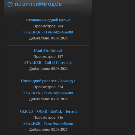
НОВИНКИ🆕МОДОВ
как изменить макс сумму
ставки в файлах чтобы
ставить больше 1 к
Скованные одной цепью
Просмотров: 204
05.08.2026
Ответить ➤
STALKER - Тень Чернобыля
Добавлено: 05.08.2026
Тайна Зоны - Remaster 2026
Stalker-Mods-Clan-su
21:33
Dead Air: Refined
Просмотров: 147
Доступно только для пользователей
STALKER - Call of Chernobyl
Добавлено: 05.08.2026
05.08.2026
Ответить ➤
Последний рассвет - Эпизод 1
Просмотров: 324
Тайна Зоны - Remaster 2026
STALKER - Тень Чернобыля
AndreySA
21:28
Добавлено: 03.08.2026
патч я установил после
установки мода, да, ладно,
OLR 2.5 + OGSR - RePack - Torrent
наверное вы правы придется ожидать
Просмотров: 516
чудо))
STALKER - Тень Чернобыля
05.08.2026
Ответить ➤
Добавлено: 02.08.2026