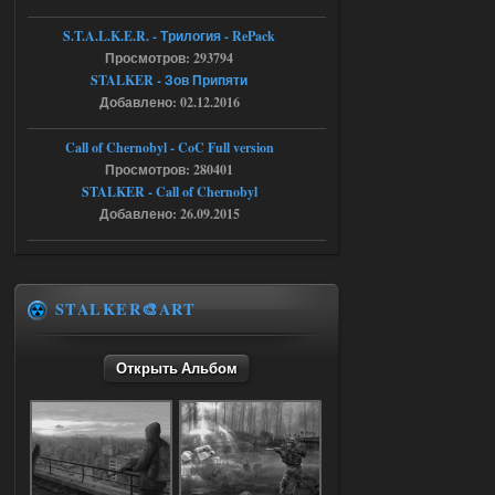
stalker673920
16:09
S.T.A.L.K.E.R. - Трилогия - RePack
где пароль?
Просмотров: 293794
STALKER - Зов Припяти
Добавлено: 02.12.2016
05.08.2026
Ответить ➤
Call of Chernobyl - CoC Full version
Dead Air: Refined
Просмотров: 280401
STALKER - Call of Chernobyl
Stalker-Mods-Clan-su
09:03
Добавлено: 26.09.2015
Доступно только для пользователей
05.08.2026
Ответить ➤
STALKER🎨ART
Объединенный Пак 2 + OGSR +
STCoP WP 3.4
Открыть Альбом
Stalker-Mods-Clan-su
17:25
Доступно только для пользователей