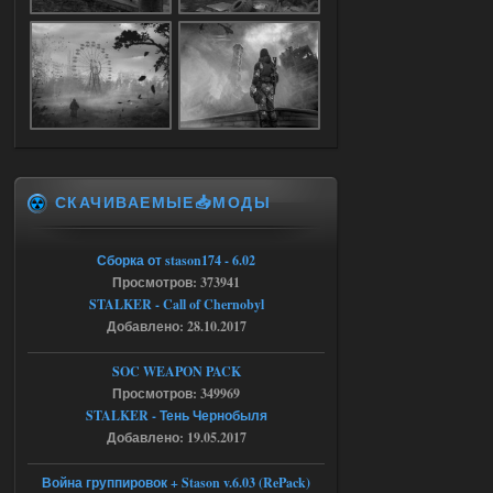
04.08.2026
Ответить ➤
Объединенный Пак 2 + OGSR +
STCoP WP 3.4
Stalker-Mods-Clan-su
17:19
Доступно только для пользователей
СКАЧИВАЕМЫЕ📥МОДЫ
04.08.2026
Ответить ➤
Объединенный Пак 2 + OGSR +
Сборка от stason174 - 6.02
Просмотров: 373941
STCoP WP 3.4
STALKER - Call of Chernobyl
Stalker-Mods-Clan-su
17:08
Добавлено: 28.10.2017
Доступно только для пользователей
SOC WEAPON PACK
Просмотров: 349969
STALKER - Тень Чернобыля
04.08.2026
Ответить ➤
Добавлено: 19.05.2017
Объединенный Пак 2 + OGSR +
Война группировок + Stason v.6.03 (RePack)