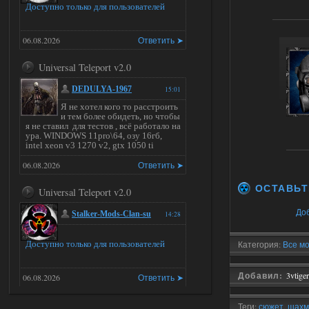
Доступно только для пользователей
06.08.2026
Ответить ➤
Universal Teleport v2.0
DEDULYA-1967
15:01
Я не хотел кого то расстроить
и тем более обидеть, но чтобы
я не ставил для тестов , всё работало на
ура. WINDOWS 11pro\64, озу 16гб,
intel xeon v3 1270 v2, gtx 1050 ti
06.08.2026
Ответить ➤
ОСТАВЬТ
Universal Teleport v2.0
До
Stalker-Mods-Clan-su
14:28
Доступно только для пользователей
Категория:
Все м
Добавил:
3vtiger
06.08.2026
Ответить ➤
Universal Teleport v2.0
Теги:
сюжет
,
шахм