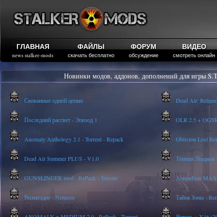
ГЛАВНАЯ
ФАЙЛЫ
ФОРУМ
ВИДЕО
news stalker-mods
скачать бесплатно
обсуждение
смотреть онлайн
Новинки модов, аддонов, дополнений для игры S.T
Скованные одной цепью
Dead Air: Refine
Последний рассвет - Эпизод 1
OLR 2.5 + OGSR -
Anomaly Anthology 2.1 - Torrent - Repack
Oblivion Lost Re
Dead Air Summer PLUS - V1.0
Тёмная Лощина -
GUNSLINGER mod - RePack - Torrent
AtmosFear MAX
Возмездие - Nemesis
Тайна Зоны - Rem
ANOMALY ※ MEDIUM 7.0 - RePack - Torrent
Янтарь + X16 (20