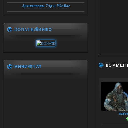
Архиваторы 7zip и WinRar
DONATE💰ИНФО
КОММЕН
МИНИ😎ЧАТ
isenbu