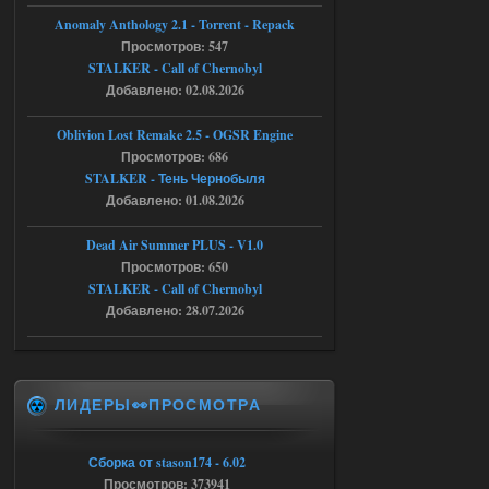
Тайна Зоны - Remaster 2026
Anomaly Anthology 2.1 - Torrent - Repack
Просмотров: 547
Stalker-Mods-Clan-su
20:50
STALKER - Call of Chernobyl
Добавлено: 02.08.2026
Доступно только для пользователей
Oblivion Lost Remake 2.5 - OGSR Engine
05.08.2026
Ответить ➤
Просмотров: 686
STALKER - Тень Чернобыля
Тайна Зоны - Remaster 2026
Добавлено: 01.08.2026
AndreySA
20:25
Dead Air Summer PLUS - V1.0
[05.08.26
Просмотров: 650
20:23:10.934] [17468]
FATAL ERROR
STALKER - Call of Chernobyl
Добавлено: 28.07.2026
[error]Expression : FATAL ERROR
[error]Function :
CScriptEngine::lua_pcall_failed
[error]File : D:\a\OGSR-
Engine\OGSR-
Engine\ogsr_engine\COMMON_AI\scrip
ЛИДЕРЫ👀ПРОСМОТРА
t_engine.cpp
[error]Line : 75
[error]Description :
[CScriptEngine::lua_pcall_failed]: ... -
Сборка от stason174 - 6.02
shadow of
chernobyl\gamedata\scripts\xr_camper.sc
Просмотров: 373941