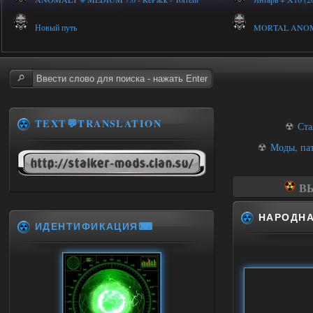
Новый путь
MORTAL ANOMALY
TEXT💬TRANSLATION
☢
Ста
☢
Моды, па
ВЫ
НАРОДНА
ИДЕНТИФИКАЦИЯ⌨