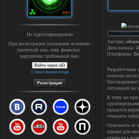
Не идентифицирован
Авторы:
oksan
При регистрации указываем человеко-
Дата выхода:
2
понятный ник, имя, фамилия -
Платформа:
Те
нарушение требований бан.
Войти через uID
Разработчики 
Старая форма входа
поисках антаг
Поговаривают,
Регистрация
ситуацией на э
К тому же при
группировками,
придется жерт
отыскать тайно
Опасность от 
однако для на
открылась воз