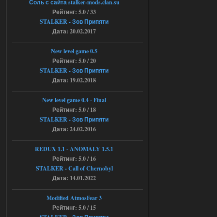
04.08.2026
Ответить ➤
Соль с сайта stalker-mods.clan.su
Рейтинг: 5.0 / 33
Объединенный Пак 2 + OGSR +
STALKER - Зов Припяти
Дата: 20.02.2017
STCoP WP 3.4
andreyforest1993
08:24
New level game 0.5
там есть опция расшириные
Рейтинг: 5.0 / 20
анимации нпс, я поставил
STALKER - Зов Припяти
галочку но толку ноль, ни каких
Дата: 19.02.2018
анимаций нет, может это что-то другое,
не известно, больше нет ни каких таких
кнопок по поводу анимаций
New level game 0.4 - Final
04.08.2026
Ответить ➤
Рейтинг: 5.0 / 18
STALKER - Зов Припяти
Последний рассвет - Эпизод 1
Дата: 24.02.2016
Stalker-Mods-Clan-su
22:29
REDUX 1.1​​​​​​​ - ANOMALY 1.5.1
Рейтинг: 5.0 / 16
Доступно только для пользователей
STALKER - Call of Chernobyl
Дата: 14.01.2022
03.08.2026
Ответить ➤
Modified AtmosFear 3
Объединенный Пак 2 + OGSR +
Рейтинг: 5.0 / 15