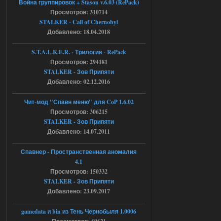
Война группировок + Stason v.6.03 (RePack)
Доступно только для пользователей
Просмотров: 310714
STALKER - Call of Chernobyl
05.08.2026
Ответить ➤
Добавлено: 18.04.2018
Объединенный Пак 2 + OGSR +
S.T.A.L.K.E.R. - Трилогия - RePack
Просмотров: 294181
STCoP WP 3.4
STALKER - Зов Припяти
Stalker-Mods-Clan-su
17:25
Добавлено: 02.12.2016
Доступно только для пользователей
Чит-мод "Спавн меню" для CoP 1.6.02
Просмотров: 306215
STALKER - Зов Припяти
04.08.2026
Ответить ➤
Добавлено: 14.07.2011
Объединенный Пак 2 + OGSR +
Спавнер - Пространственная аномалия
STCoP WP 3.4
4.1
Просмотров: 150332
Stalker-Mods-Clan-su
17:19
STALKER - Зов Припяти
Добавлено: 23.09.2017
Доступно только для пользователей
gamedata и bin из Тень Чернобыля 1.0006
04.08.2026
Ответить ➤