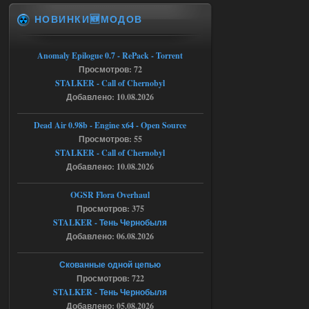
НОВИНКИ🆕МОДОВ
Доступно только для пользователей
06.08.2026
Ответить ➤
Anomaly Epilogue 0.7 - RePack - Torrent
Просмотров: 72
Universal Teleport v2.0
STALKER - Call of Chernobyl
Добавлено: 10.08.2026
Stalker-Mods-Clan-su
12:26
Dead Air 0.98b - Engine x64 - Open Source
Доступно только для пользователей
Просмотров: 55
STALKER - Call of Chernobyl
06.08.2026
Ответить ➤
Добавлено: 10.08.2026
Universal Teleport v2.0
OGSR Flora Overhaul
Просмотров: 375
DEDULYA-1967
12:21
STALKER - Тень Чернобыля
Поставил на чистый сталкер
Добавлено: 06.08.2026
10006, сразу
вылет [error]Arguments :
msg_box_kicked_by_server:picture
Скованные одной цепью
Просмотров: 722
06.08.2026
Ответить ➤
STALKER - Тень Чернобыля
Спавнер + Правки + Античит - Dead
Добавлено: 05.08.2026