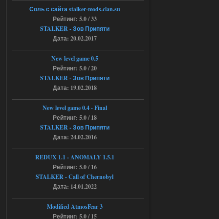
andreyforest1993
15:33
Соль с сайта stalker-mods.clan.su
Рейтинг: 5.0 / 33
вот ещё этот же трелер с
вашего сайта, https://stalker-
STALKER - Зов Припяти
mods.su/news/op_2_ogsr_stcop_wp_3_4
Дата: 20.02.2017
_trejler_2022/2022-11-30-6818
04.08.2026
Ответить ➤
New level game 0.5
Рейтинг: 5.0 / 20
Объединенный Пак 2 + OGSR +
STALKER - Зов Припяти
STCoP WP 3.4
Дата: 19.02.2018
andreyforest1993
15:03
New level game 0.4 - Final
это и есть эта версия мода
Рейтинг: 5.0 / 18
Объединенный Пак 2 + OGSR
STALKER - Зов Припяти
+ STCoP WP 3.4, только нет ни каких
анимаций курения и анимаций еды и
Дата: 24.02.2016
экзоча как в трелере
04.08.2026
Ответить ➤
REDUX 1.1​​​​​​​ - ANOMALY 1.5.1
Рейтинг: 5.0 / 16
Объединенный Пак 2 + OGSR +
STALKER - Call of Chernobyl
STCoP WP 3.4
Дата: 14.01.2022
andreyforest1993
15:00
Modified AtmosFear 3
https://rutube.ru/video/50be34
Рейтинг: 5.0 / 15