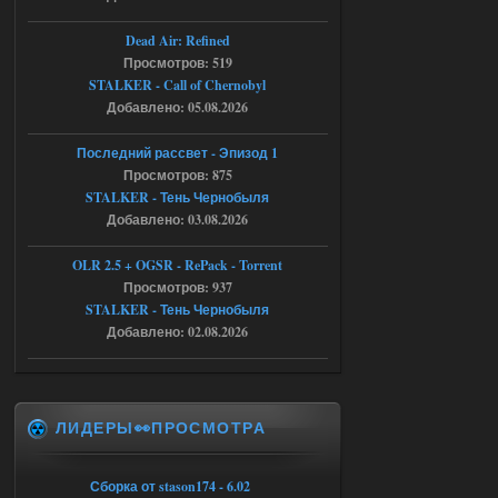
City Final
Dead Air: Refined
Stalker-Mods-Clan-su
09:53
Просмотров: 519
STALKER - Call of Chernobyl
Добавлено: 05.08.2026
Доступно только для пользователей
Последний рассвет - Эпизод 1
06.08.2026
Ответить ➤
Просмотров: 875
STALKER - Тень Чернобыля
Спавнер + Правки + Античит - Dead
Добавлено: 03.08.2026
City Final
OLR 2.5 + OGSR - RePack - Torrent
Michman1970
09:16
Просмотров: 937
Что то не работает спавнер,
STALKER - Тень Чернобыля
все устанавливал по
мануалу......
Добавлено: 02.08.2026
06.08.2026
Ответить ➤
Игра для сталкера 21-очко
ЛИДЕРЫ👀ПРОСМОТРА
ruslanpyrusov
23:13
как изменить макс сумму
Сборка от stason174 - 6.02
ставки в файлах чтобы