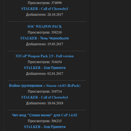
Просмотров: 374090
ставить больше 1 к
STALKER - Call of Chernobyl
05.08.2026
Ответить ➤
Добавлено: 28.10.2017
Тайна Зоны - Remaster 2026
SOC WEAPON PACK
Просмотров: 350210
Stalker-Mods-Clan-su
21:33
STALKER - Тень Чернобыля
Добавлено: 19.05.2017
Доступно только для пользователей
STCoP Weapon Pack 2.9 - Full version
05.08.2026
Просмотров: 316654
Ответить ➤
STALKER - Зов Припяти
Тайна Зоны - Remaster 2026
Добавлено: 02.01.2017
AndreySA
21:28
Война группировок + Stason v.6.03 (RePack)
патч я установил после
Просмотров: 310714
установки мода, да, ладно,
STALKER - Call of Chernobyl
наверное вы правы придется ожидать
чудо))
Добавлено: 18.04.2018
05.08.2026
Ответить ➤
Чит-мод "Спавн меню" для CoP 1.6.02
Просмотров: 306215
Тайна Зоны - Remaster 2026
STALKER - Зов Припяти