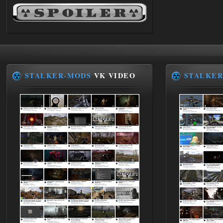
04.08.2026
Ответить ➤
Последний рассвет - Эпизод 1
Stalker-Mods-Clan-su
22:29
Доступно только для пользователей
STALKER-MODS
VK VIDEO
STALKER
03.08.2026
Ответить ➤
Объединенный Пак 2 + OGSR +
STCoP WP 3.4
Stalker-Mods-Clan-su
22:27
Доступно только для пользователей
03.08.2026
Ответить ➤
Объединенный Пак 2 + OGSR +
STCoP WP 3.4