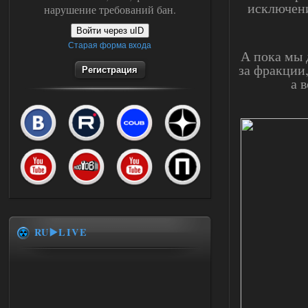
исключен
нарушение требований бан.
Войти через uID
Старая форма входа
А пока мы 
за фракции,
Регистрация
а 
RU▶️LIVE