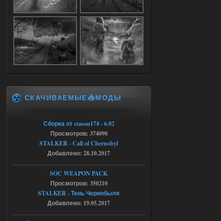
05.08.2026
Ответить ➤
Путь во мгле + GUNSLINGER mod
Stalker-Mods-Clan-su
16:57
Доступно только для пользователей
05.08.2026
Ответить ➤
СКАЧИВАЕМЫЕ📥МОДЫ
Путь во мгле + GUNSLINGER mod
Сборка от stason174 - 6.02
stalker673920
16:09
Просмотров: 374090
где пароль?
STALKER - Call of Chernobyl
Добавлено: 28.10.2017
05.08.2026
Ответить ➤
SOC WEAPON PACK
Просмотров: 350210
Dead Air: Refined
STALKER - Тень Чернобыля
Добавлено: 19.05.2017
Stalker-Mods-Clan-su
09:03