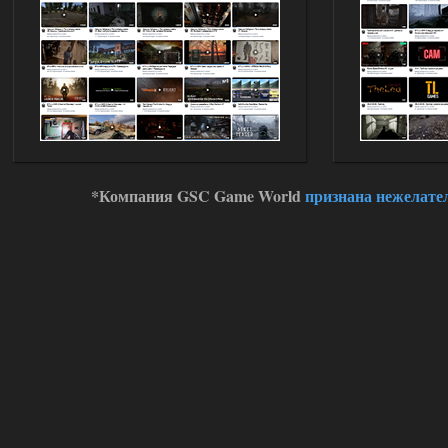
andreyforest1993
21:22
Здравствуйте, почему не
Анимаций открытия рюкзака и
использования предметов как в
трелере?
03.08.2026
Ответить ➤
ANOMALY ※ MEDIUM 7.0
Stalker-Mods-Clan-su
19:14
*Компания GSC Game World
признана нежелате
Доступно только для пользователей
03.08.2026
Ответить ➤
Improved Weapon Pack (I.W.P.) - UPD
30.12.25
Stalker-Mods-Clan-su
11:00
Глобальный патч от
31.07.2026.
Устанавливать только