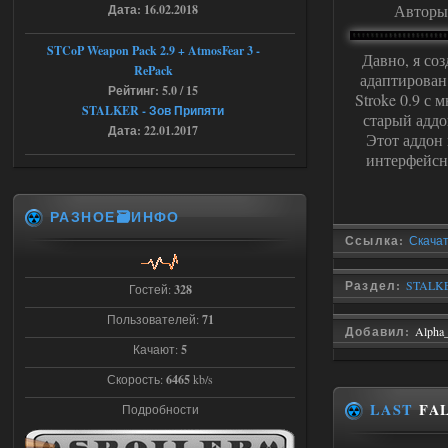
анимации нпс, я поставил
Авторы 
Дата: 16.02.2018
галочку но толку ноль, ни каких
анимаций нет, может это что-то другое,
не известно, больше нет ни каких таких
STCoP Weapon Pack 2.9 + AtmosFear 3 -
Давно, я со
кнопок по поводу анимаций
RePack
адаптирован
04.08.2026
Ответить ➤
Рейтинг: 5.0 / 15
Stroke 0.9 с
STALKER - Зов Припяти
старый аддо
Последний рассвет - Эпизод 1
Дата: 22.01.2017
Этот аддон 
интерфейсн
Stalker-Mods-Clan-su
22:29
Доступно только для пользователей
РАЗНОЕ🗃️ИНФО
Ссылка:
Скачат
03.08.2026
Ответить ➤
Раздел:
STALKE
Гостей:
328
Объединенный Пак 2 + OGSR +
STCoP WP 3.4
Пользователей:
71
Добавил:
Alpha
Stalker-Mods-Clan-su
Качают:
5
22:27
Скорость:
6465
kb/s
Доступно только для пользователей
LAST
FAL
Подробности
03.08.2026
Ответить ➤