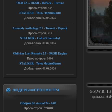
OLR 2.5 + OGSR - RePack - Torrent
Stalker-Mods-Clan-su
21:33
Просмотров: 833
STALKER - Тень Чернобыля
Добавлено: 02.08.2026
Доступно только для пользователей
Anomaly Anthology 2.1 - Torrent - Repack
05.08.2026
Ответить ➤
Просмотров: 917
STALKER - Call of Chernobyl
Тайна Зоны - Remaster 2026
Добавлено: 02.08.2026
AndreySA
21:28
Oblivion Lost Remake 2.5 - OGSR Engine
патч я установил после
установки мода, да, ладно,
Просмотров: 1006
наверное вы правы придется ожидать
STALKER - Тень Чернобыля
чудо))
Добавлено: 01.08.2026
05.08.2026
Ответить ➤
Тайна Зоны - Remaster 2026
ЛИДЕРЫ👀ПРОСМОТРА
Stalker-Mods-Clan-su
20:50
G.S.W.R. 1.5.
Adv
движка
Доступно только для пользователей
Сборка от stason174 - 6.02
Просмотров: 374048