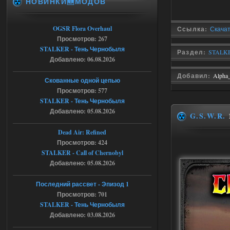
НОВИНКИ🆕МОДОВ
Доступно только для пользователей
06.08.2026
Ответить ➤
OGSR Flora Overhaul
Ссылка:
Скачат
Просмотров: 267
Спавнер + Правки + Античит - Dead
STALKER - Тень Чернобыля
Раздел:
STALKE
Добавлено: 06.08.2026
City Final
Добавил:
Alpha
Michman1970
09:16
Скованные одной цепью
Что то не работает спавнер,
Просмотров: 577
все устанавливал по
STALKER - Тень Чернобыля
мануалу......
Добавлено: 05.08.2026
G.S.W.R.
06.08.2026
Ответить ➤
Dead Air: Refined
Просмотров: 424
Игра для сталкера 21-очко
STALKER - Call of Chernobyl
ruslanpyrusov
23:13
Добавлено: 05.08.2026
как изменить макс сумму
ставки в файлах чтобы
Последний рассвет - Эпизод 1
ставить больше 1 к
Просмотров: 701
STALKER - Тень Чернобыля
05.08.2026
Ответить ➤
Добавлено: 03.08.2026
Тайна Зоны - Remaster 2026