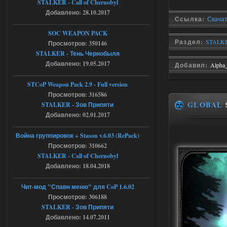
05.08.2026
Ответить ➤
STALKER - Call of Chernobyl
Добавлено: 28.10.2017
Ссылка:
Скачать
Тайна Зоны - Remaster 2026
SOC WEAPON PACK
AndreySA
20:25
Раздел:
STALKE
Просмотров: 350146
[05.08.26
STALKER - Тень Чернобыля
20:23:10.934] [17468]
Добавлено: 19.05.2017
FATAL ERROR
Добавил:
Alpha
[error]Expression : FATAL ERROR
STCoP Weapon Pack 2.9 - Full version
[error]Function :
CScriptEngine::lua_pcall_failed
Просмотров: 316586
[error]File : D:\a\OGSR-
GLOBAL
STALKER - Зов Припяти
Engine\OGSR-
Engine\ogsr_engine\COMMON_AI\scrip
Добавлено: 02.01.2017
t_engine.cpp
[error]Line : 75
Война группировок + Stason v.6.03 (RePack)
[error]Description :
[CScriptEngine::lua_pcall_failed]: ... -
Просмотров: 310662
shadow of
STALKER - Call of Chernobyl
chernobyl\gamedata\scripts\xr_camper.sc
ript:510: attempt to index local 'manager'
Добавлено: 18.04.2018
(a nil value)
Вылет после захода в Припять.
Чит-мод "Спавн меню" для CoP 1.6.02
05.08.2026
Ответить ➤
Просмотров: 306188
STALKER - Зов Припяти
Скованные одной цепью
Добавлено: 14.07.2011