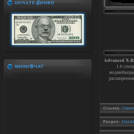
DONATE💰ИНФО
Advanced X-R
1.6 спец
МИНИ😎ЧАТ
модмейкера
расширения
Ссылка:
Скачат
Раздел:
STALKE