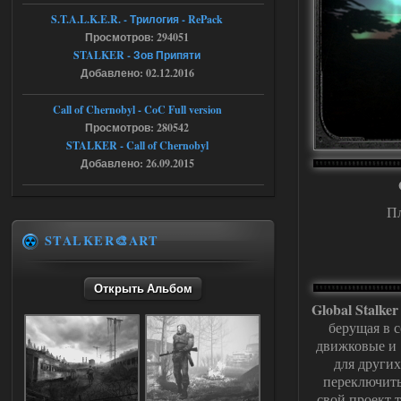
r4908778
18:37
S.T.A.L.K.E.R. - Трилогия - RePack
с избавлением от баласта,
Просмотров: 294051
доходяга.
STALKER - Зов Припяти
Добавлено: 02.12.2016
05.08.2026
Ответить ➤
Call of Chernobyl - CoC Full version
Путь во мгле + GUNSLINGER mod
Просмотров: 280542
STALKER - Call of Chernobyl
Stalker-Mods-Clan-su
16:57
Добавлено: 26.09.2015
Доступно только для пользователей
П
05.08.2026
Ответить ➤
STALKER🎨ART
Путь во мгле + GUNSLINGER mod
Открыть Альбом
stalker673920
16:09
Global Stalke
где пароль?
берущая в с
движковые и 
для други
05.08.2026
Ответить ➤
переключить
свой проект т