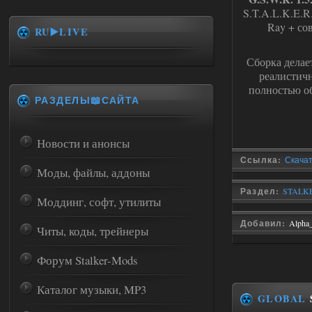
S.T.A.L.K.E.
Ray + со
RU▶️LIVE
Сборка делае
реалистич
полностью об
РАЗДЕЛЫ📖САЙТА
Новости и анонсы
Ссылка:
Скачать
Моды, файлы, аддоны
Раздел:
STALKE
Моддинг, софт, утилиты
Добавил:
Alpha
Читы, коды, трейнеры
Форум Stalker-Mods
Каталог музыки, MP3
GLOBAL