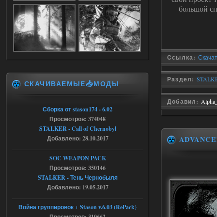
Dead Air: Refined
большой сп
Stalker-Mods-Clan-su
09:03
Доступно только для пользователей
Ссылка:
Скачать
05.08.2026
Ответить ➤
Раздел:
STALKE
СКАЧИВАЕМЫЕ📥МОДЫ
Объединенный Пак 2 + OGSR +
STCoP WP 3.4
Добавил:
Alpha
Сборка от stason174 - 6.02
Stalker-Mods-Clan-su
17:25
Просмотров: 374048
STALKER - Call of Chernobyl
Доступно только для пользователей
Добавлено: 28.10.2017
ADVANCE
04.08.2026
Ответить ➤
SOC WEAPON PACK
Просмотров: 350146
Объединенный Пак 2 + OGSR +
STALKER - Тень Чернобыля
STCoP WP 3.4
Добавлено: 19.05.2017
Stalker-Mods-Clan-su
17:19
Война группировок + Stason v.6.03 (RePack)
Просмотров: 310662