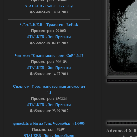
Доступно только для пользователей
STALKER - Call of Chernobyl
Добавлено: 18.04.2018
04.08.2026
Ответить ➤
S.T.A.L.K.E.R. - Трилогия - RePack
Просмотров: 294051
Объединенный Пак 2 + OGSR +
STALKER - Зов Припяти
STCoP WP 3.4
Добавлено: 02.12.2016
Stalker-Mods-Clan-su
17:08
Чит-мод "Спавн меню" для CoP 1.6.02
Просмотров: 306188
Доступно только для пользователей
STALKER - Зов Припяти
Добавлено: 14.07.2011
04.08.2026
Ответить ➤
Спавнер - Пространственная аномалия
Объединенный Пак 2 + OGSR +
4.1
STCoP WP 3.4
Просмотров: 150226
STALKER - Зов Припяти
Stalker-Mods-Clan-su
16:48
Добавлено: 23.09.2017
Доступно только для пользователей
gamedata и bin из Тень Чернобыля 1.0006
Просмотров: 69591
Advanced X-R
04.08.2026
Ответить ➤
STALKER - Тень Чернобыля
1.6 спец