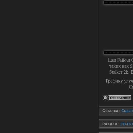
Глобальный патч от
31.07.2026.
Устанавливать только
поверх финальной версии все в одном
(Standalone Final) от 29.12.2025!
Доступно только для пользователей
03.08.2026
Ответить ➤
ANOMALY ※ MEDIUM 7.0
Last Fallou
Dvoeshnik
таких как S
21:30
Stalker 2k
Хорошая сборка, графон и
детали на высоте не так
Графику улуч
мрачно как в других сборках, дождь
барабанит по металу это нечто. Люблю
С
хардкор по типу Dead Air но здесь он
компромисный не такой жесткий.
Стартовый набор удивил на харде и
выживании такой комбез крутой не
удержался взял его и ножичек. Забавно
получилось, благо тайники спасают.
Ссылка:
Скачать
Поигрался пока немного но уже оч
нравится как то так!
Раздел:
STALKE
02.08.2026
Ответить ➤