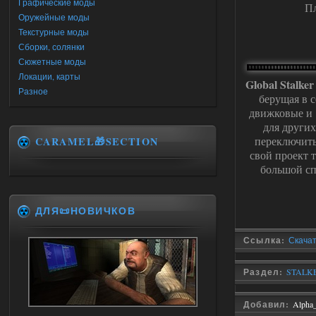
Графические моды
П
Оружейные моды
Текстурные моды
Сборки, солянки
Сюжетные моды
Локации, карты
Global Stalke
Разное
берущая в с
движковые и 
для други
переключить
CARAMEL🎁SECTION
свой проект т
большой сп
ДЛЯ📜НОВИЧКОВ
Ссылка:
Скачать
Раздел:
STALKE
Добавил:
Alpha