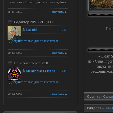
уже почти 20 лет прошло с релиза, ёпть
08.08.2026
Ответить ➤
Редактор NPC SoC (0.1)
Пла
Labadal
15:39
Доступно только для пользователей
07.08.2026
Ответить ➤
«Clear 
из «Gunslinge
Universal Teleport v2.0
также ан
расходников
Stalker-Mods-Clan-su
15:03
Доступно только для пользователей
06.08.2026
Ответить ➤
Ссылка:
Скачать
Universal Teleport v2.0
Раздел:
STALKE
DEDULYA-1967
15:01