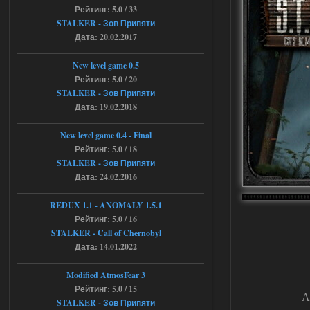
STCoP WP 3.4
Рейтинг: 5.0 / 33
STALKER - Зов Припяти
andreyforest1993
15:00
Дата: 20.02.2017
https://rutube.ru/video/50be34
6a53045b746b6f2d80812029a
3/?r=plemwd
New level game 0.5
Рейтинг: 5.0 / 20
04.08.2026
Ответить ➤
STALKER - Зов Припяти
Дата: 19.02.2018
Объединенный Пак 2 + OGSR +
STCoP WP 3.4
New level game 0.4 - Final
Рейтинг: 5.0 / 18
Stalker-Mods-Clan-su
11:30
STALKER - Зов Припяти
Дата: 24.02.2016
Доступно только для пользователей
REDUX 1.1​​​​​​​ - ANOMALY 1.5.1
Рейтинг: 5.0 / 16
04.08.2026
Ответить ➤
STALKER - Call of Chernobyl
Объединенный Пак 2 + OGSR +
Дата: 14.01.2022
STCoP WP 3.4
Modified AtmosFear 3
andreyforest1993
08:24
Рейтинг: 5.0 / 15
А
STALKER - Зов Припяти
там есть опция расшириные