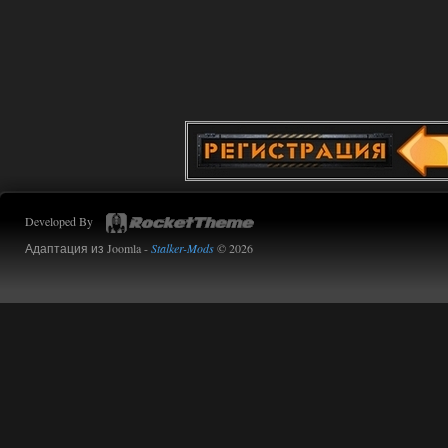
01.08.2026
Ответить ➤
Сборка от stason174 - 6.02
Stalker-Mods-Clan-su
10:43
Доступно только для пользователей
01.08.2026
Ответить ➤
Сборка от stason174 - 6.02
Developed By
Werdassver
08:38
Адаптация из Joomla -
Stalker-Mods
© 2026
почему после прохождения
тайны зоны ремкоплеты не
работают?
01.08.2026
Ответить ➤
Объединенный Пак 2 + OGSR
kulikulikuli
08:27
ну тогда черт его знает, я
помню только, что в конце