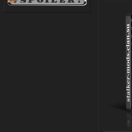
Объединенный Пак 2 + OGSR +
STCoP WP 3.4
andreyforest1993
21:22
Здравствуйте, почему не
Анимаций открытия рюкзака и
использования предметов как в
трелере?
03.08.2026
Ответить ➤
ANOMALY ※ MEDIUM 7.0
Stalker-Mods-Clan-su
19:14
Доступно только для пользователей
03.08.2026
Ответить ➤
Improved Weapon Pack (I.W.P.) - UPD
30.12.25
Stalker-Mods-Clan-su
11:00