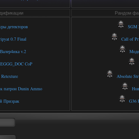
дификации
Рандом фай
уры детекторов
SGM 2
ipyat 0.7 Final
Call of Pr
Валер4ика v.2
Модел
LEGGG_DOC CoP
Retexture
Absolute Stru
к патрон Dunin Ammo
Нова
 Призрак
G36 H