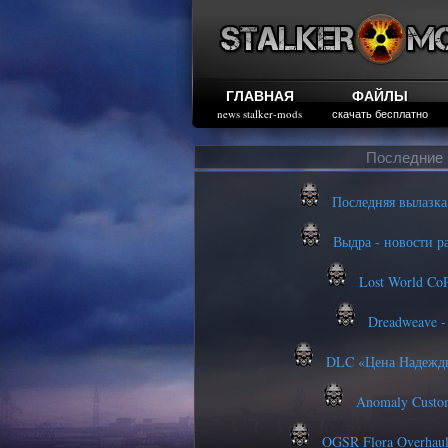
ГЛАВНАЯ
ФАЙЛЫ
news stalker-mods
скачать бесплатно
Последние 
Последняя вылазка
Выдра - новости ра
Lost World CoP
Dreadweave -
DLC «Цена Надежды»
Anomaly Custom
OGSR Flora Overhau