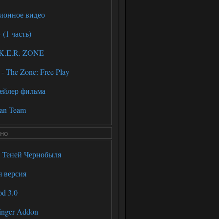
ионное видео
(1 часть)
.K.E.R. ZONE
 The Zone: Free Play
ейлер фильма
an Team
но
я Теней Чернобыля
я версия
d 3.0
inger Addon