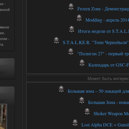
нг -
Frozen Zone - Демонстрац
данной
Modding - апрель 2014 
ммное
Итоги недели от S.T.A.L
ие,
огии -
S.T.A.L.KE.R. "Тени Чернобыля" -
та.
"Полигон 27" - первый тр
Календарь от GSC-F
Может быть интерес
Большая зона – 50 локаций дл
Большая Зона - нова
Shoker Weapon Mo
Lost Alpha DCE + Gunsl