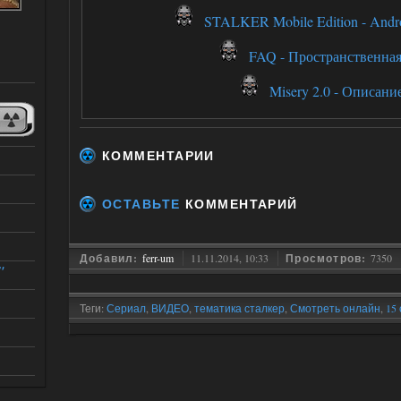
STALKER Mobile Edition - Andro
FAQ - Пространственная
Misery 2.0 - Описани
КОММЕНТАРИИ
ОСТАВЬТЕ
КОММЕНТАРИЙ
Добавил:
ferr-um
11.11.2014, 10:33
Просмотров:
7350
"
Теги:
Сериал
,
ВИДЕО
,
тематика сталкер
,
Смотреть онлайн
,
15
A.N.T.I.S.T.A.L.K.E.R.
,
новинки
,
новые серии