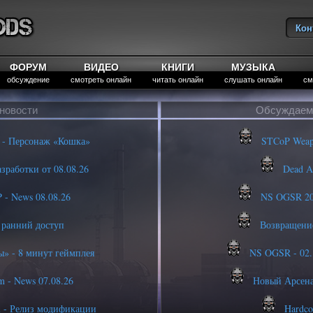
Кон
Вы
ФОРУМ
ВИДЕО
КНИГИ
МУЗЫКА
обсуждение
смотреть онлайн
читать онлайн
слушать онлайн
см
новости
Обсуждаем
 - Персонаж «Кошка»
STCoP Weapon
зработки от 08.08.26
Dead Ai
 - News 08.08.26
NS OGSR 202
 ранний доступ
Возвращение
 - 8 минут геймплея
NS OGSR - 02.1
 - News 07.08.26
Новый Арсена
l - Релиз модификации
Hardcor