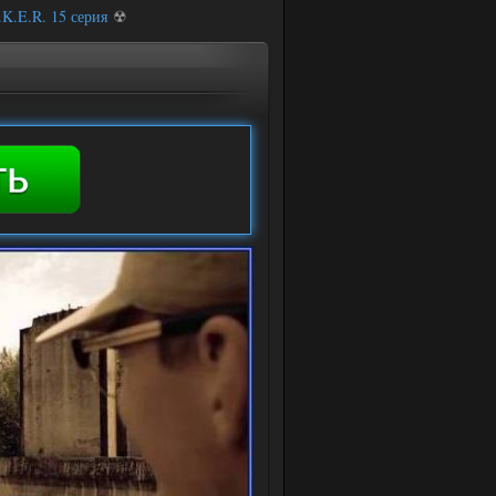
.K.E.R. 15 серия
☢