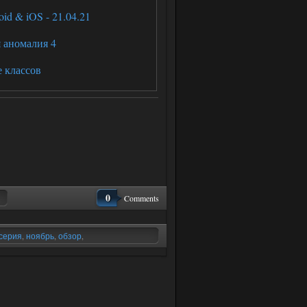
id & iOS - 21.04.21
 аномалия 4
е классов
0
Comments
 серия
,
ноябрь
,
обзор
,