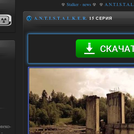
☢
Stalker - news
☢
☢
A.N.T.I.S.T.A.L
A.N.T.I.S.T.A.L.K.E.R.
15 СЕРИЯ
веко-
 -