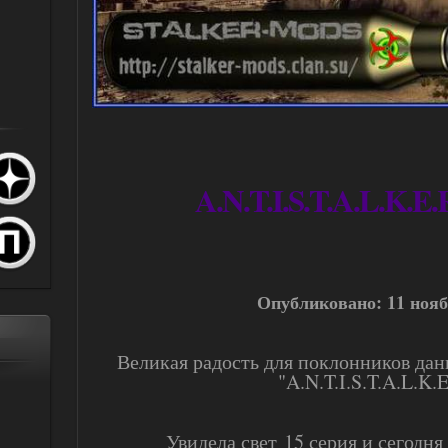
A.N.T.I.S.T.A.L.K.E.
Опубликовано: 11 нояб.
Великая радость для поклонников дан
"A.N.T.I.S.T.A.L.K.E
Увидела свет 15 серия и сегодня