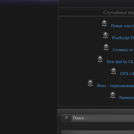
Случайные мо
Новые текст
PostScript Pr
Солянка от 
New hud by O
OTS-14 
Фикс - перепаковщи
Наемный