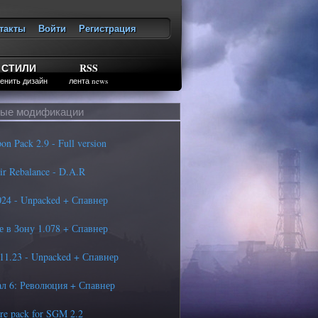
такты
Войти
Регистрация
ход
СТИЛИ
RSS
енить дизайн
лента news
ые модификации
 Pack 2.9 - Full version
r Rebalance - D.A.R
4 - Unpacked + Спавнер
 в Зону 1.078 + Спавнер
1.23 - Unpacked + Спавнер
л 6: Революция + Спавнер
e pack for SGM 2.2