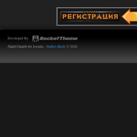
Werdassver
08:38
почему после прохождения
тайны зоны ремкоплеты не
работают?
01.08.2026
Ответить ➤
Developed By
Объединенный Пак 2 + OGSR
Адаптация из Joomla -
Stalker-Mods
© 2026
kulikulikuli
08:27
ну тогда черт его знает, я
помню только, что в конце
игры был кусок сюжета с пантерой, где
игра принудительно выключала
возможность любой телепортации.
01.08.2026
Ответить ➤
Объединенный Пак 2 + OGSR
Сверху
07:33
Дело в том, что с батарейками,
чёрными энергиями и другими
артами телепорты не работают. А
артефакты телепортации, я помню их
из других сборок, их просто нет в
продаже у торговцев.