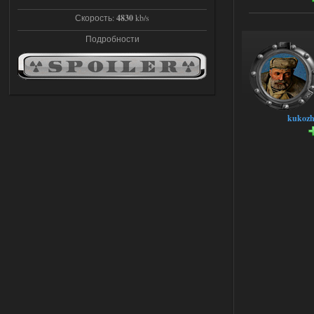
Stalker-Mods-Clan-su
Скорость:
4830
kb/s
19:14
Подробности
Доступно только для пользователей
03.08.2026
Ответить ➤
Improved Weapon Pack (I.W.P.) - UPD
kukoz
30.12.25
Stalker-Mods-Clan-su
11:00
Глобальный патч от
31.07.2026.
Устанавливать только
поверх финальной версии все в одном
(Standalone Final) от 29.12.2025!
Доступно только для пользователей
03.08.2026
Ответить ➤
ANOMALY ※ MEDIUM 7.0
Dvoeshnik
21:30