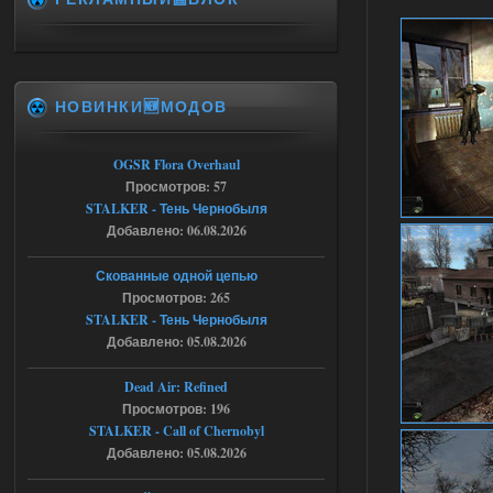
06.08.2026
Ответить ➤
Игра для сталкера 21-очко
ruslanpyrusov
23:13
НОВИНКИ🆕МОДОВ
как изменить макс сумму
ставки в файлах чтобы
ставить больше 1 к
OGSR Flora Overhaul
Просмотров: 57
05.08.2026
Ответить ➤
STALKER - Тень Чернобыля
Добавлено: 06.08.2026
Тайна Зоны - Remaster 2026
Stalker-Mods-Clan-su
21:33
Скованные одной цепью
Просмотров: 265
Доступно только для пользователей
STALKER - Тень Чернобыля
Добавлено: 05.08.2026
05.08.2026
Ответить ➤
Dead Air: Refined
Просмотров: 196
Тайна Зоны - Remaster 2026
STALKER - Call of Chernobyl
AndreySA
21:28
Добавлено: 05.08.2026
патч я установил после
установки мода, да, ладно,