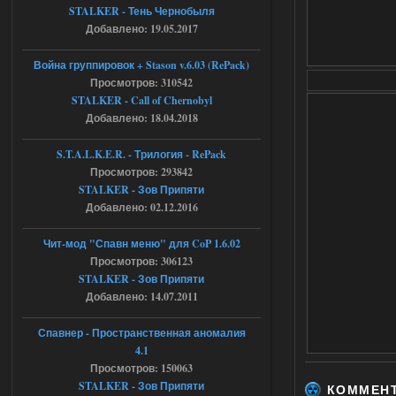
STALKER - Тень Чернобыля
04.08.2026
Ответить ➤
Добавлено: 19.05.2017
Объединенный Пак 2 + OGSR +
Война группировок + Stason v.6.03 (RePack)
STCoP WP 3.4
Просмотров: 310542
STALKER - Call of Chernobyl
Stalker-Mods-Clan-su
16:48
Добавлено: 18.04.2018
Доступно только для пользователей
S.T.A.L.K.E.R. - Трилогия - RePack
Просмотров: 293842
04.08.2026
Ответить ➤
STALKER - Зов Припяти
Добавлено: 02.12.2016
Объединенный Пак 2 + OGSR +
STCoP WP 3.4
Чит-мод "Спавн меню" для CoP 1.6.02
Просмотров: 306123
andreyforest1993
15:33
STALKER - Зов Припяти
вот ещё этот же трелер с
Добавлено: 14.07.2011
вашего сайта, https://stalker-
mods.su/news/op_2_ogsr_stcop_wp_3_4
_trejler_2022/2022-11-30-6818
Спавнер - Пространственная аномалия
4.1
04.08.2026
Ответить ➤
Просмотров: 150063
STALKER - Зов Припяти
Объединенный Пак 2 + OGSR +
КОММЕН