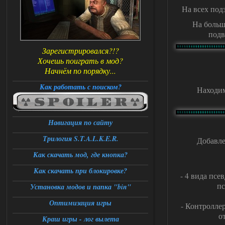
На всех под
На больш
подв
Зарегистрировался?!?
Хочешь поиграть в мод?
Начнём по порядку...
Как работать с поиском?
Находим
Навигация по сайту
Трилогия S.T.A.L.K.E.R.
Добавле
Как скачать мод, где кнопка?
Как скачать при блокировке?
- 4 вида пс
пс
Установка модов и папка "bin"
Оптимизация игры
- Контроллер
о
Краш игры - лог вылета