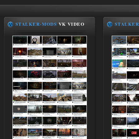
Werdassver
06:36
хорош мод! задания
прикольно!
STALKER-MODS
VK VIDEO
STALKER
02.08.2026
Ответить ➤
Oblivion Lost Remake 2.5 - OGSR
Engine
Stalker-Mods-Clan-su
14:16
Доступно только для пользователей
01.08.2026
Ответить ➤
Oblivion Lost Remake 2.5 - OGSR
Engine
kulikulikuli
13:19
а где здесь огср? я на скринах
вижу только обоссаный
древний билд, от которого глаза