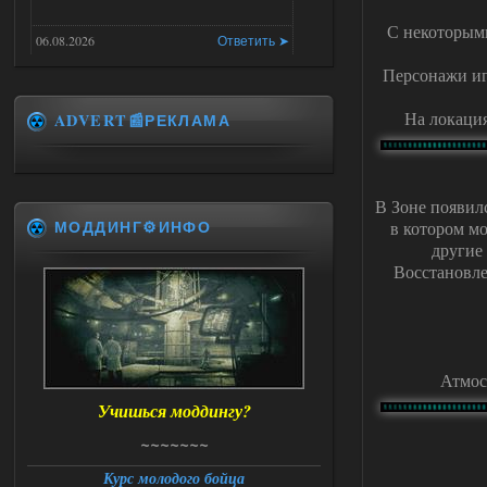
С некоторыми
06.08.2026
Ответить ➤
Персонажи иг
Universal Teleport v2.0
На локация
ADVERT📰РЕКЛАМА
DEDULYA-1967
13:56
Доступно только для пользователей
В Зоне появилс
06.08.2026
Ответить ➤
МОДДИНГ⚙️ИНФО
в котором мо
другие
Universal Teleport v2.0
Восстановле
Stalker-Mods-Clan-su
12:26
Доступно только для пользователей
Атмос
06.08.2026
Ответить ➤
Учишься моддингу?
Universal Teleport v2.0
~~~~~~~
DEDULYA-1967
12:21
Курс молодого бойца