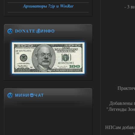
Архиваторы 7zip и WinRar
- 3 
DONATE💰ИНФО
Практич
МИНИ😎ЧАТ
Добавлены г
"Легенды Зон
НПСам добавл