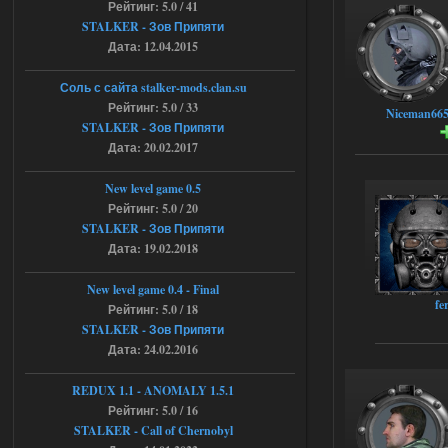
Рейтинг: 5.0 / 41
STALKER - Зов Припяти
Доступно только для пользователей
Дата: 12.04.2015
04.08.2026
Ответить ➤
Соль с сайта stalker-mods.clan.su
Рейтинг: 5.0 / 33
Niceman66
Объединенный Пак 2 + OGSR +
STALKER - Зов Припяти
Дата: 20.02.2017
STCoP WP 3.4
andreyforest1993
08:24
New level game 0.5
там есть опция расшириные
Рейтинг: 5.0 / 20
анимации нпс, я поставил
STALKER - Зов Припяти
галочку но толку ноль, ни каких
Дата: 19.02.2018
анимаций нет, может это что-то другое,
не известно, больше нет ни каких таких
кнопок по поводу анимаций
New level game 0.4 - Final
fe
04.08.2026
Ответить ➤
Рейтинг: 5.0 / 18
STALKER - Зов Припяти
Последний рассвет - Эпизод 1
Дата: 24.02.2016
Stalker-Mods-Clan-su
22:29
REDUX 1.1​​​​​​​ - ANOMALY 1.5.1
Рейтинг: 5.0 / 16
Доступно только для пользователей
STALKER - Call of Chernobyl