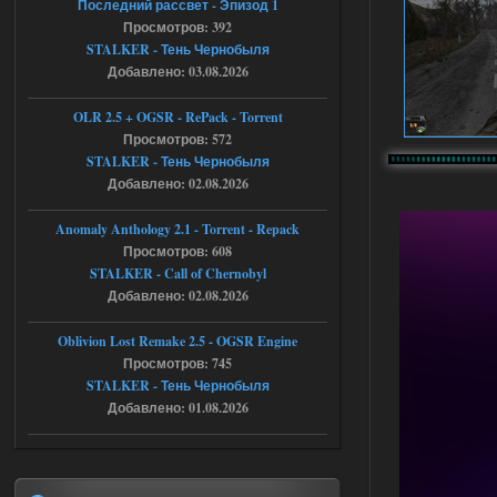
Последний рассвет - Эпизод 1
наверное вы правы придется ожидать
Просмотров: 392
чудо))
STALKER - Тень Чернобыля
05.08.2026
Ответить ➤
Добавлено: 03.08.2026
Тайна Зоны - Remaster 2026
OLR 2.5 + OGSR - RePack - Torrent
Просмотров: 572
Stalker-Mods-Clan-su
20:50
STALKER - Тень Чернобыля
Добавлено: 02.08.2026
Доступно только для пользователей
Anomaly Anthology 2.1 - Torrent - Repack
05.08.2026
Ответить ➤
Просмотров: 608
STALKER - Call of Chernobyl
Тайна Зоны - Remaster 2026
Добавлено: 02.08.2026
AndreySA
20:25
Oblivion Lost Remake 2.5 - OGSR Engine
[05.08.26
Просмотров: 745
20:23:10.934] [17468]
FATAL ERROR
STALKER - Тень Чернобыля
Добавлено: 01.08.2026
[error]Expression : FATAL ERROR
[error]Function :
CScriptEngine::lua_pcall_failed
[error]File : D:\a\OGSR-
Engine\OGSR-
Engine\ogsr_engine\COMMON_AI\scrip