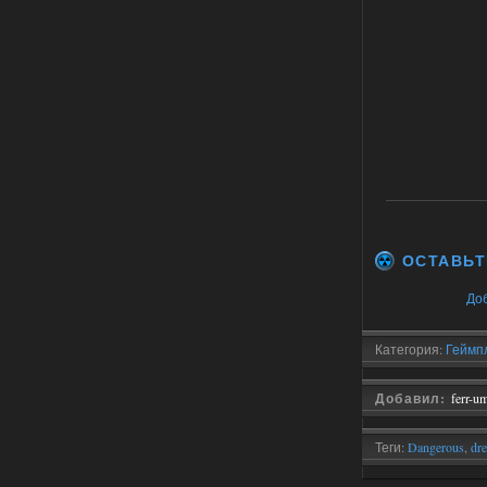
Хорошая сборка, графон и
детали на высоте не так
мрачно как в других сборках, дождь
барабанит по металу это нечто. Люблю
хардкор по типу Dead Air но здесь он
компромисный не такой жесткий.
Стартовый набор удивил на харде и
выживании такой комбез крутой не
удержался взял его и ножичек. Забавно
получилось, благо тайники спасают.
Поигрался пока немного но уже оч
нравится как то так!
02.08.2026
Ответить ➤
Lost Alpha Enhanced Edition 1.3 +
ОСТАВЬТ
Stalker-Mods-Clan-su
12:09
До
Доступно только для пользователей
Категория:
Геймп
02.08.2026
Ответить ➤
Добавил:
ferr-u
Improved Weapon Pack (I.W.P.) - UPD
Теги:
Dangerous
,
dr
30.12.25
Reader
,
Dangerous A