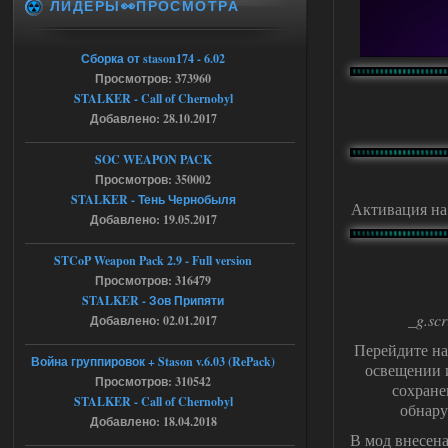
ЛИДЕРЫ👀ПРОСМОТРА
t_engine.cpp
[error]Line : 75
[error]Description :
[CScriptEngine::lua_pcall_failed]: ... -
Сборка от stason174 - 6.02
shadow of
chernobyl\gamedata\scripts\xr_camper.sc
Просмотров: 373960
ript:510: attempt to index local 'manager'
STALKER - Call of Chernobyl
(a nil value)
Добавлено: 28.10.2017
Вылет после захода в Припять.
05.08.2026
Ответить ➤
SOC WEAPON PACK
Просмотров: 350002
Скованные одной цепью
STALKER - Тень Чернобыля
Активация н
Добавлено: 19.05.2017
r4908778
18:37
с избавлением от баласта,
доходяга.
STCoP Weapon Pack 2.9 - Full version
Просмотров: 316479
STALKER - Зов Припяти
05.08.2026
Ответить ➤
_g.scr
Добавлено: 02.01.2017
Перейдите на
Путь во мгле + GUNSLINGER mod
Война группировок + Stason v.6.03 (RePack)
освещении и
Просмотров: 310542
Stalker-Mods-Clan-su
16:57
сохране
STALKER - Call of Chernobyl
обнару
Добавлено: 18.04.2018
Доступно только для пользователей
В мод внесена