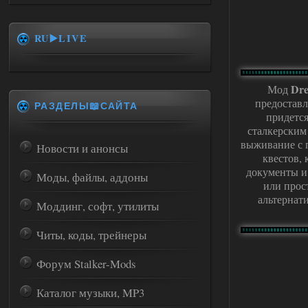
RU▶️LIVE
Dre
Мод
предоставл
РАЗДЕЛЫ📖САЙТА
придется
сталкерским
выживание с 
Новости и анонсы
квестов,
документы и 
Моды, файлы, аддоны
или прост
альтернат
Моддинг, софт, утилиты
Читы, коды, трейнеры
Форум Stalker-Mods
Каталог музыки, MP3