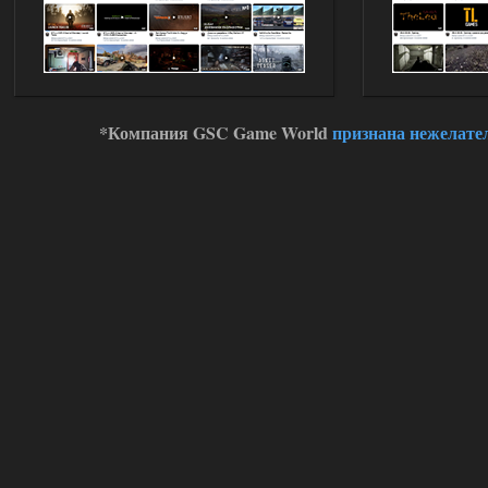
вытекают.
01.08.2026
Ответить ➤
Oblivion Lost Remake 2.5 - OGSR
Engine
*Компания GSC Game World
признана нежелате
Stalker-Mods-Clan-su
11:01
Доступно только для пользователей
01.08.2026
Ответить ➤
Сборка от stason174 - 6.02
Stalker-Mods-Clan-su
10:43
Доступно только для пользователей
01.08.2026
Ответить ➤
Сборка от stason174 - 6.02