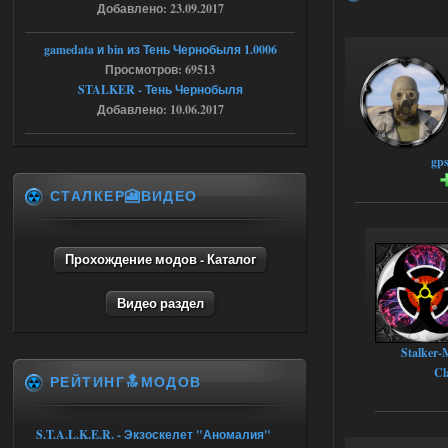
Добавлено: 23.09.2017
STCoP WP 3.4
andreyforest1993
gamedata и bin из Тень Чернобыля 1.0006
15:03
Просмотров: 69513
это и есть эта версия мода
Объединенный Пак 2 + OGSR
STALKER - Тень Чернобыля
+ STCoP WP 3.4, только нет ни каких
Добавлено: 10.06.2017
анимаций курения и анимаций еды и
экзоча как в трелере
04.08.2026
Ответить ➤
gp
СТАЛКЕР🎦ВИДЕО
Объединенный Пак 2 + OGSR +
STCoP WP 3.4
andreyforest1993
15:00
Прохождение модов - Каталог
https://rutube.ru/video/50be34
6a53045b746b6f2d80812029a
Видео раздел
3/?r=plemwd
04.08.2026
Ответить ➤
Stalker-
Cl
РЕЙТИНГ🔝МОДОВ
Объединенный Пак 2 + OGSR +
STCoP WP 3.4
S.T.A.L.K.E.R. - Экзоскелет "Аномалия"
Stalker-Mods-Clan-su
11:30