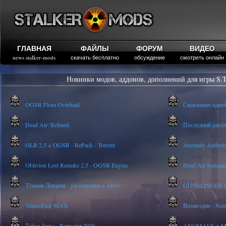
ГЛАВНАЯ
ФАЙЛЫ
ФОРУМ
ВИДЕО
news stalker-mods
скачать бесплатно
обсуждение
смотреть онлайн
Новинки модов, аддонов, дополнений для игры S.T
OGSR Flora Overhaul
Скованные одно
Dead Air: Refined
Последний рассве
OLR 2.5 + OGSR - RePack - Torrent
Anomaly Anthology
Oblivion Lost Remake 2.5 - OGSR Engine
Dead Air Summer
Тёмная Лощина - расширение + квест
GUNSLINGER mod
AtmosFear MAX
Возмездие - Nem
Тайна Зоны - Remaster 2026
ANOMALY ※ MEDI