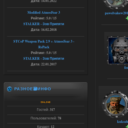
Дата: 14.01.2022
03.08.2026
Ответить ➤
Modified AtmosFear 3
pawelvaleew20
Объединенный Пак 2 + OGSR +
Рейтинг: 5.0 / 15
STCoP WP 3.4
STALKER - Зов Припяти
Дата: 16.02.2018
Stalker-Mods-Clan-su
22:27
STCoP Weapon Pack 2.9 + AtmosFear 3 -
Доступно только для пользователей
RePack
Рейтинг: 5.0 / 15
STALKER - Зов Припяти
03.08.2026
Ответить ➤
Дата: 22.01.2017
fe
Объединенный Пак 2 + OGSR +
STCoP WP 3.4
andreyforest1993
21:22
РАЗНОЕ🗃️ИНФО
Здравствуйте, почему не
Анимаций открытия рюкзака и
использования предметов как в
трелере?
Гостей:
317
03.08.2026
Ответить ➤
Пользователей:
78
kukoz
ANOMALY ※ MEDIUM 7.0
Качают:
12