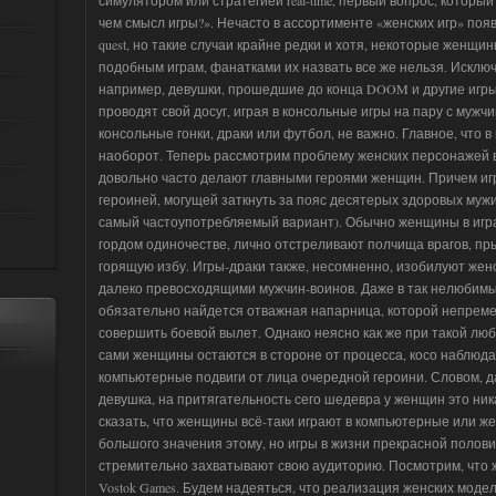
чем смысл игры?». Нечасто в ассортименте «женских игр» появ
quest, но такие случаи крайне редки и хотя, некоторые женщ
подобным играм, фанатками их назвать все же нельзя. Исклю
например, девушки, прошедшие до конца DOOM и другие игр
проводят свой досуг, играя в консольные игры на пару с мужчи
консольные гонки, драки или футбол, не важно. Главное, что в
наоборот. Теперь рассмотрим проблему женских персонажей в
довольно часто делают главными героями женщин. Причем игр
героиней, могущей заткнуть за пояс десятерых здоровых мужик
самый частоупотребляемый вариант). Обычно женщины в игра
гордом одиночестве, лично отстреливают полчища врагов, пры
горящую избу. Игры-драки также, несомненно, изобилуют же
далеко превосходящими мужчин-воинов. Даже в так нелюбим
обязательно найдется отважная напарница, которой непреме
совершить боевой вылет. Однако неясно как же при такой любв
сами женщины остаются в стороне от процесса, косо наблю
компьютерные подвиги от лица очередной героини. Словом, 
девушка, на притягательность сего шедевра у женщин это ник
сказать, что женщины всё-таки играют в компьютерные или же
большого значения этому, но игры в жизни прекрасной полов
стремительно захватывают свою аудиторию. Посмотрим, что 
Vostok Games. Будем надеяться, что реализация женских модел