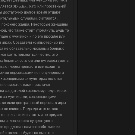
ляется 3D-action, RPG или простенький
ины достаточно долгое время отдают
чительными случаями, считаются,
ы похожего жанра. Некоторые женщины
ной, что также стоит упомянуть. Будь-то
 паре с мужчиной и по его просьбе или
 играх: Создатели компьютерных игр
а не обязательно кровавый боевик с
ов (хотя, признаться честно, это
х борются со злом или путешествуют в
гают через пропасти или входят в
нскими персонажами по популярности
ых женщинами симуляторах полетов
нно вместе с вами приспичит
и создателей к женскому полу в играх,
дая за мужчинами, совершающими
даже если центральный персонаж игры
ак не влияет. Подводя итог можно
 консольные игры, хоть и не придают
ины человечества существуют и
же предложат нам разработчики из
ей и квестов, будет на высоте и