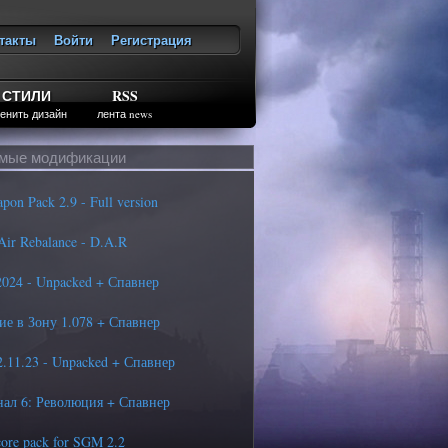
такты
Войти
Регистрация
ход
СТИЛИ
RSS
енить дизайн
лента news
мые модификации
n Pack 2.9 - Full version
ir Rebalance - D.A.R
24 - Unpacked + Спавнер
е в Зону 1.078 + Спавнер
11.23 - Unpacked + Спавнер
ал 6: Революция + Спавнер
ore pack for SGM 2.2