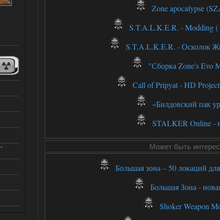
Zone apocalypse (SZ
S.T.A.L.K.E.R. - Modding ( 
S.T.A.L.K.E.R. - Осколок Жиз
"Сборка Zone's Evo 
Call of Pripyat - HD Project (
«Билдовский пак у
STALKER Online - 
Может быть интерес
"
Большая зона – 50 локаций дл
Большая Зона - нова
Shoker Weapon Mo