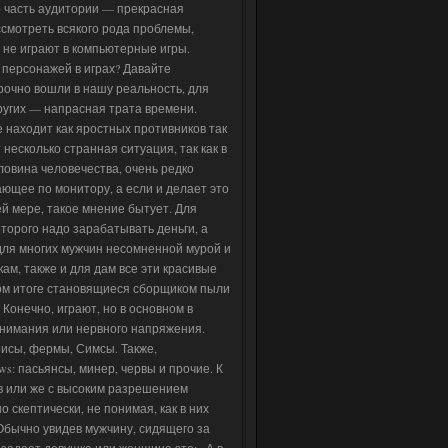
то часть аудитории — прекрасная
ссмотреть всякого рода проблемы,
 не играют в компьютерные игры.
х персонажей в играх? Давайте
рочно вошли в нашу реальность, для
ругих — напрасная трата времени.
е находит как яростных противников так
несколько странная ситуация, так как в
ловина человечества, очень редко
ющее по монитору, а если и делает это
ей мере, такое мнение бытует. Для
торого надо зарабатывать деньги, а
 для многих мужчин несомненной мурой и
ам, также и для дам все эти красивые
чном итоге становящиеся сборщиком пыли
 Конечно, играют, но в основном в
внимания или нервного напряжения.
рисы, фермы, Симсы. Также,
s: пасьянсы, минер, червы и прочие. К
в или же с высоким разрешением
скептически, не понимая, как в них
Обычно увидев мужчину, сидящего за
й задает девушка или женщина это: «А в