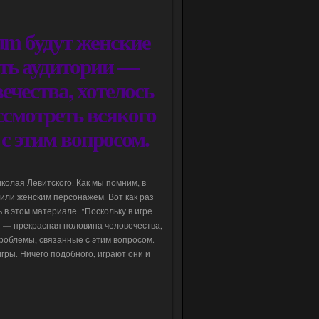
um будут женские
сть аудитории —
ечества, хотелось
ссмотреть всякого
с этим вопросом.
иколая Левитского. Как мы помним, в
м или женским персонажем. Вот как раз
 в этом материале. "Поскольку в игре
ии — прекрасная половина человечества,
проблемы, связанные с этим вопросом.
гры. Ничего подобного, играют они и