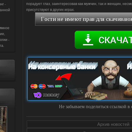
порадует глаз, заинтересовав как мужчин, так и женщин, нес
нг -
присутствуют в других играх.
данной
ммное
ие,
огии -
та.
Не забываем поделиться ссылкой в 
Архив новостей