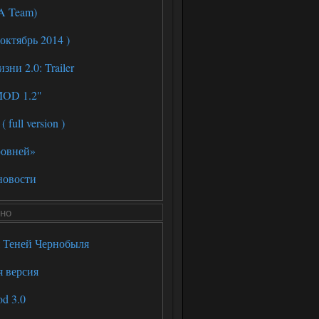
A Team)
октябрь 2014 )
ни 2.0: Trailer
MOD 1.2"
 full version )
ровней»
новости
но
я Теней Чернобыля
я версия
d 3.0