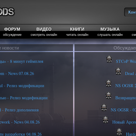
Кон
Вы
ФОРУМ
ВИДЕО
КНИГИ
МУЗЫКА
обсуждение
смотреть онлайн
читать онлайн
слушать онлайн
см
 новости
Обсуждае
ы» - 8 минут геймплея
STCoP Weapo
m - News 07.08.26
Dead A
ul - Релиз модификации
NS OGSR 20
пью - Релиз модификации
Возвращени
d - Релиз дополнения
NS OGSR - 02.
ework - News 04.08.26
Новый Арсен
и разработки 04.08.26
Hardc