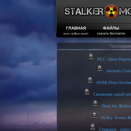
ГЛАВНАЯ
ФАЙЛЫ
news stalker-mods
скачать бесплатно
Последние
DLC «Цена Надежд
Anomaly Custo
OGSR Flora Overha
Скованные одной це
Dead Air: Refine
IX-Ray Texture R
Странник - новост