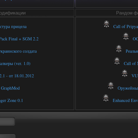
одификации
Рандом фа
стура прицела
Call of Pripy
ack Final + SGM 2.2
OGS
краинского солдата
Реальны
лкеры (ver. 1.0)
Call of 
.1 - от 18.01.2012
VUF
GraphMod
Оружейный
ger Zone 0.1
Enhanced Envir