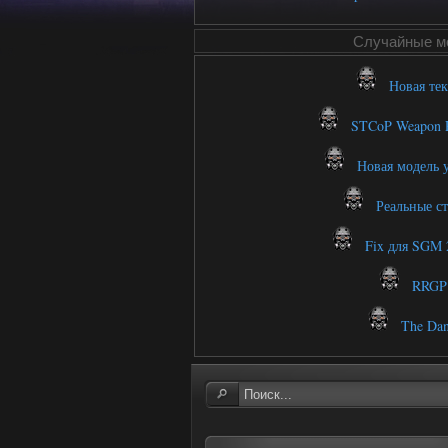
Случайные м
Новая тек
STCoP Weapon P
Новая модель у
Реальные ста
Fix для SGM 2
RRGP 
The Dan