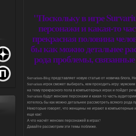
"Поскольку в игре Survari
персонажи и какая-то ча
прекрасная половина челов
бы как можно детальнее ра
рода проблемы, связанные 
Survarium-Blog представляет новую статью от новичка блога, Н
Survarium игрок сможет выбирать, кем проходить игру: мужски
на тему прекрасного пола в компьютерных играх и пойдет речь
Survarium будут женские персонажи и какая-то часть аудитор
хотелось бы как можно детальнее рассмотреть всякого рода 
Некоторые говорят, что женщины не играют в компьютерные и
еще как!
А что насчёт женских персонажей в играх?
Давайте рассмотрим эти темы поближе.