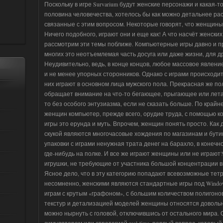
Поскольку в игре Survarium будут женские персонажи и какая-
половина человечества, хотелось бы как можно детальнее ра
связанные с этим вопросом. Некоторые говорят, что женщины
Ничего подобного, играют они и еще как! А что насчёт женски
рассмотрим эти темы поближе. Компьютерные игры давно и п
многих это неотъемлемая часть досуга или даже жизни, для д
Неудивительно, ведь, в конце концов, любое массовое явлени
и не менее упорных сторонников. Однако с играми происходит 
них играют в основном лица мужского пола. Прекрасная же по
обращает внимание на что-то бегающее, прыгающее или лета
то без особого энтузиазма, если не сказать больше. По крайн
женщин компьютер, прежде всего, орудие труда, с помощью ко
игры это ерунда и муть. Впрочем, женщин понять просто. Как
скукой являются многочасовые хождения по магазинам и бутик
упаковки с играми ненужная трата денег на барахло, в коне
где-нибудь на полке. И все же играют женщины или не играют?
игрушки, не требующие от участника большой концентрации 
Ясное дело, что в эту категорию попадают всевозможные тет
несомненно, женскими являются стандартные игры под Window
играм с крутым «графоном», с большим количеством полигоно
текстур и детализацией моделей женщины относятся довольно 
можно нырнуть с головой, отключившись от остального мира. 
симулятором или стратегией real-time, первый вопрос, которы