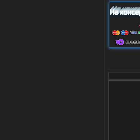
02.08.2026
Ответить ➤
Lost Alpha Enhanced Edition 1.3 +
Stalker-Mods-Clan-su
12:09
Доступно только для пользователей
02.08.2026
Ответить ➤
Improved Weapon Pack (I.W.P.) - UPD
30.12.25
Werdassver
06:36
хорош мод! задания
прикольно!
02.08.2026
Ответить ➤
Oblivion Lost Remake 2.5 - OGSR
Engine