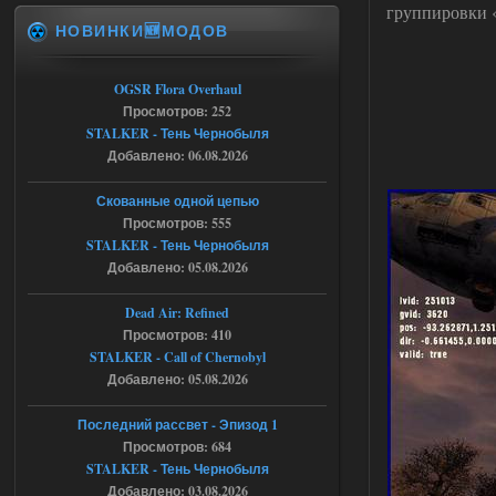
группировки «
НОВИНКИ🆕МОДОВ
Доступно только для пользователей
06.08.2026
Ответить ➤
OGSR Flora Overhaul
Просмотров: 252
Спавнер + Правки + Античит - Dead
STALKER - Тень Чернобыля
Добавлено: 06.08.2026
City Final
Michman1970
09:16
Скованные одной цепью
Что то не работает спавнер,
Просмотров: 555
все устанавливал по
STALKER - Тень Чернобыля
мануалу......
Добавлено: 05.08.2026
06.08.2026
Ответить ➤
Dead Air: Refined
Просмотров: 410
Игра для сталкера 21-очко
STALKER - Call of Chernobyl
ruslanpyrusov
23:13
Добавлено: 05.08.2026
как изменить макс сумму
ставки в файлах чтобы
Последний рассвет - Эпизод 1
ставить больше 1 к
Просмотров: 684
STALKER - Тень Чернобыля
05.08.2026
Ответить ➤
Добавлено: 03.08.2026