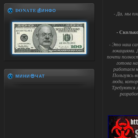
DONATE💰ИНФО
- Да, мы п
- Сколько
- Это наш са
локациями. 
почти полност
готова на
работаем н
Пользуясь 
МИНИ😎ЧАТ
люди, кото
Требуются л
разрабо