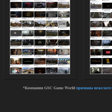
ну тогда черт его знает, я
помню только, что в конце
игры был кусок сюжета с пантерой, где
игра принудительно выключала
возможность любой телепортации.
01.08.2026
Ответить ➤
Объединенный Пак 2 + OGSR
Сверху
07:33
Дело в том, что с батарейками,
чёрными энергиями и другими
артами телепорты не работают. А
артефакты телепортации, я помню их
из других сборок, их просто нет в
продаже у торговцев.
01.08.2026
Ответить ➤
Advanced Weapon Pack - система
стрельбы
*Компания GSC Game World
признана нежелате
kulikulikuli
16:13
Вот поэтому большинство
модов неиграбельны.