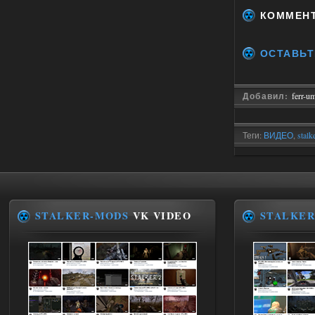
КОММЕН
01.08.2026
Ответить ➤
Сборка от stason174 - 6.02
ОСТАВЬТ
Stalker-Mods-Clan-su
10:43
Добавил:
ferr-u
Доступно только для пользователей
01.08.2026
Ответить ➤
Теги:
ВИДЕО
,
stalk
Сборка от stason174 - 6.02
Werdassver
08:38
почему после прохождения
тайны зоны ремкоплеты не
STALKER-MODS
VK VIDEO
STALKER
работают?
01.08.2026
Ответить ➤
Объединенный Пак 2 + OGSR
kulikulikuli
08:27