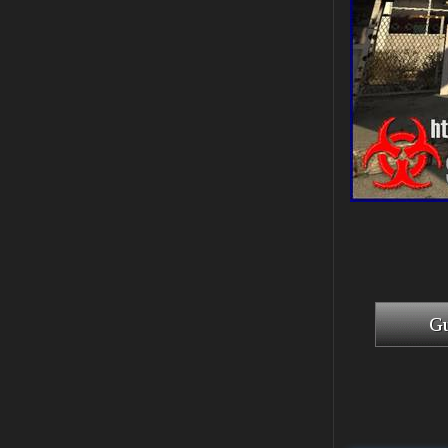
Stalker-Mods-Clan-su
11:00
Глобальный патч от
31.07.2026.
Устанавливать только
поверх финальной версии все в одном
(Standalone Final) от 29.12.2025!
Доступно только для пользователей
03.08.2026
Ответить ➤
ANOMALY ※ MEDIUM 7.0
Dvoeshnik
21:30
Хорошая сборка, графон и
детали на высоте не так
мрачно как в других сборках, дождь
барабанит по металу это нечто. Люблю
хардкор по типу Dead Air но здесь он
компромисный не такой жесткий.
Стартовый набор удивил на харде и
выживании такой комбез крутой не
удержался взял его и ножичек. Забавно
получилось, благо тайники спасают.
Поигрался пока немного но уже оч
нравится как то так!