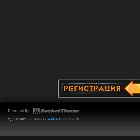
31.07.2026
Ответить ➤
Advanced Weapon Pack - система
стрельбы
Stalker-Mods-Clan-su
15:39
Доступно только для пользователей
31.07.2026
Ответить ➤
OGSR Flora Overhaul - пак почти
готов!
kulikulikuli
15:21
Красиво. Вот OGSR -- это
настоящий Сталкер 2.
Developed By
Адаптация из Joomla -
Stalker-Mods
© 2026
31.07.2026
Ответить ➤
Advanced Weapon Pack - система