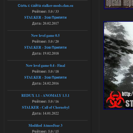
Объединенный Пак 2 + OGSR +
Соль с сайта stalker-mods.clan.su
STCoP WP 3.4
Рейтинг: 5.0 / 33
STALKER - Зов Припяти
andreyforest1993
15:00
Дата: 20.02.2017
https://rutube.ru/video/50be34
6a53045b746b6f2d80812029a
3/?r=plemwd
New level game 0.5
Рейтинг: 5.0 / 20
04.08.2026
Ответить ➤
STALKER - Зов Припяти
Дата: 19.02.2018
Объединенный Пак 2 + OGSR +
STCoP WP 3.4
New level game 0.4 - Final
Рейтинг: 5.0 / 18
Stalker-Mods-Clan-su
11:30
STALKER - Зов Припяти
Дата: 24.02.2016
Доступно только для пользователей
REDUX 1.1​​​​​​​ - ANOMALY 1.5.1
Рейтинг: 5.0 / 16
04.08.2026
Ответить ➤
STALKER - Call of Chernobyl
Объединенный Пак 2 + OGSR +
Дата: 14.01.2022
STCoP WP 3.4
Modified AtmosFear 3
andreyforest1993
08:24
Рейтинг: 5.0 / 15