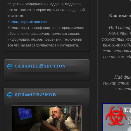
рецензии, модификации, аддоны, моддинг -
все что касается серии игр STALKER и данной
-Как измен
тематики.
Компьютерные новости
- Над сцена
Компьютеры, периферия, софт, программное
моменты, 
обеспечение, аксессуары, комплектующие,
сюжетных квес
информация, обзоры, рецензии, технологии -
какого-то об
все что касается компьютера и интернета.
есть черновик
со списком и
CARAMEL🎁SECTION
Над фин
сценаристом 
изменен
ДЛЯ📜НОВИЧКОВ