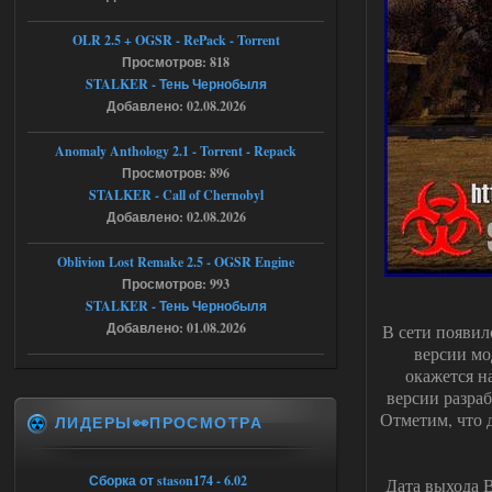
Тайна Зоны - Remaster 2026
OLR 2.5 + OGSR - RePack - Torrent
Stalker-Mods-Clan-su
21:33
Просмотров: 818
STALKER - Тень Чернобыля
Добавлено: 02.08.2026
Доступно только для пользователей
Anomaly Anthology 2.1 - Torrent - Repack
05.08.2026
Ответить ➤
Просмотров: 896
STALKER - Call of Chernobyl
Тайна Зоны - Remaster 2026
Добавлено: 02.08.2026
AndreySA
21:28
Oblivion Lost Remake 2.5 - OGSR Engine
патч я установил после
установки мода, да, ладно,
Просмотров: 993
наверное вы правы придется ожидать
STALKER - Тень Чернобыля
чудо))
Добавлено: 01.08.2026
В сети появил
05.08.2026
Ответить ➤
версии мо
окажется н
Тайна Зоны - Remaster 2026
версии разраб
Отметим, что 
ЛИДЕРЫ👀ПРОСМОТРА
Stalker-Mods-Clan-su
20:50
Доступно только для пользователей
Сборка от stason174 - 6.02
Дата выхода В