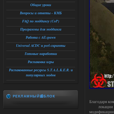
06.08.2026
Ответить ➤
Общие уроки
Universal Teleport v2.0
Вопросы и ответы - КМБ
FAQ по моддингу (CoP)
Stalker-Mods-Clan-su
12:26
Программы для моддинга
Доступно только для пользователей
Работа с All.spawn
06.08.2026
Ответить ➤
Universal ACDC и perl-скрипты
Готовые наработки
Universal Teleport v2.0
Распаковка игры
DEDULYA-1967
12:21
Поставил на чистый сталкер
Распакованные ресурсы S.T.A.L.K.E.R. и
10006, сразу
популярных модов
вылет [error]Arguments :
msg_box_kicked_by_server:picture
06.08.2026
Ответить ➤
РЕКЛАМНЫЙ📰БЛОК
Спавнер + Правки + Античит - Dead
Благодаря ко
City Final
локации 
Stalker-Mods-Clan-su
модификации.
09:53