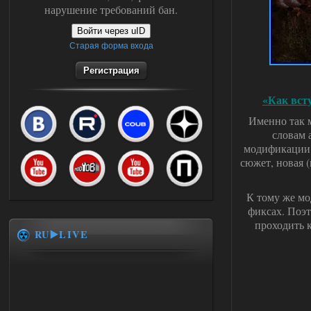
нарушение требований бан.
Войти через uID
Старая форма входа
Регистрация
«Как вст
Именно так м
словам 
модификации е
сюжет, новая 
К тому же мо
фиксах. Поэт
проходить 
RU▶️LIVE