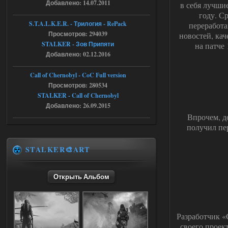
Добавлено: 14.07.2011
в себя лучши
году. С
r4908778
18:37
S.T.A.L.K.E.R. - Трилогия - RePack
переработа
с избавлением от баласта,
Просмотров: 294039
доходяга.
новостей, кач
STALKER - Зов Припяти
на патче
Добавлено: 02.12.2016
05.08.2026
Ответить ➤
Call of Chernobyl - CoC Full version
Путь во мгле + GUNSLINGER mod
Просмотров: 280534
STALKER - Call of Chernobyl
Stalker-Mods-Clan-su
16:57
Добавлено: 26.09.2015
Впрочем, д
Доступно только для пользователей
получил пе
05.08.2026
Ответить ➤
STALKER🎨ART
Путь во мгле + GUNSLINGER mod
Открыть Альбом
stalker673920
16:09
где пароль?
Разработчик «
своего проек
05.08.2026
Ответить ➤