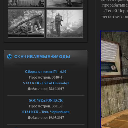
прорабатываю
«Теней Черно
Dead Air: Refined
несоответств
Stalker-Mods-Clan-su
09:03
Доступно только для пользователей
05.08.2026
Ответить ➤
СКАЧИВАЕМЫЕ📥МОДЫ
Объединенный Пак 2 + OGSR +
STCoP WP 3.4
Сборка от stason174 - 6.02
Stalker-Mods-Clan-su
17:25
Просмотров: 374044
STALKER - Call of Chernobyl
Доступно только для пользователей
Добавлено: 28.10.2017
04.08.2026
Ответить ➤
SOC WEAPON PACK
Просмотров: 350135
Объединенный Пак 2 + OGSR +
STALKER - Тень Чернобыля
STCoP WP 3.4
Добавлено: 19.05.2017
Stalker-Mods-Clan-su
17:19