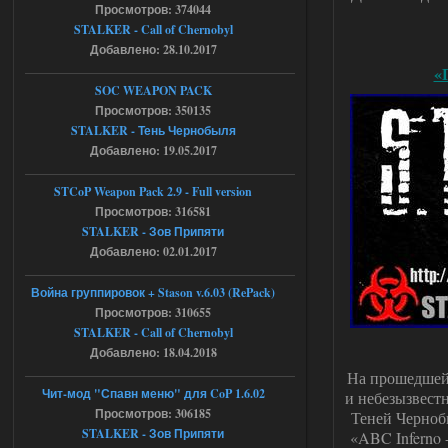
Просмотров: 374044
05.08.2026
Ответить ➤
STALKER - Call of Chernobyl
Добавлено: 28.10.2017
Тайна Зоны - Remaster 2026
«
SOC WEAPON PACK
AndreySA
20:25
Просмотров: 350135
[05.08.26
STALKER - Тень Чернобыля
20:23:10.934] [17468]
Добавлено: 19.05.2017
FATAL ERROR
[error]Expression : FATAL ERROR
STCoP Weapon Pack 2.9 - Full version
[error]Function :
CScriptEngine::lua_pcall_failed
Просмотров: 316581
[error]File : D:\a\OGSR-
STALKER - Зов Припяти
Engine\OGSR-
Engine\ogsr_engine\COMMON_AI\scrip
Добавлено: 02.01.2017
t_engine.cpp
[error]Line : 75
Война группировок + Stason v.6.03 (RePack)
[error]Description :
[CScriptEngine::lua_pcall_failed]: ... -
Просмотров: 310655
shadow of
STALKER - Call of Chernobyl
chernobyl\gamedata\scripts\xr_camper.sc
ript:510: attempt to index local 'manager'
Добавлено: 18.04.2018
(a nil value)
На прошедшей 
Вылет после захода в Припять.
Чит-мод "Спавн меню" для CoP 1.6.02
и небезызвест
05.08.2026
Ответить ➤
Просмотров: 306185
Теней Чернобы
STALKER - Зов Припяти
«ABC Inferno 
Скованные одной цепью