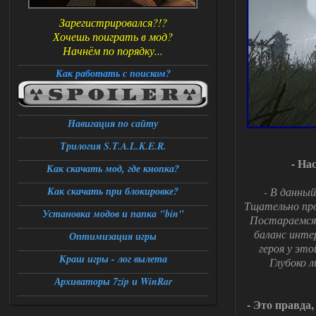
Зарегистрировался?!?
Хочешь поиграть в мод?
Начнём по порядку...
Как работать с поиском?
Навигация по сайту
Трилогия S.T.A.L.K.E.R.
- На
Как скачать мод, где кнопка?
Как скачать при блокировке?
- В данны
Тщательно про
Установка модов и папка "bin"
Постараемся
баланс инте
Оптимизация игры
героя у это
Краш игры - лог вылета
Глубоко 
Архиваторы 7zip и WinRar
- Это правда