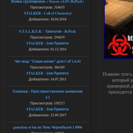
Война группировок + Stason v.6.03 (RePack)
Просмотров: 310655
Доступно только для пользователей
STALKER - Call of Chernobyl
Добавлено: 18.04.2018
04.08.2026
Ответить ➤
S.T.A.L.K.E.R. - Трилогия - RePack
Просмотров: 294039
Объединенный Пак 2 + OGSR +
STALKER - Зов Припяти
STCoP WP 3.4
Добавлено: 02.12.2016
Stalker-Mods-Clan-su
17:08
Чит-мод "Спавн меню" для CoP 1.6.02
Просмотров: 306185
Доступно только для пользователей
STALKER - Зов Припяти
Помимо этого, 
Добавлено: 14.07.2011
который р
04.08.2026
Ответить ➤
примерной д
приходится 
Спавнер - Пространственная аномалия
Объединенный Пак 2 + OGSR +
4.1
STCoP WP 3.4
Просмотров: 150217
STALKER - Зов Припяти
Stalker-Mods-Clan-su
16:48
Добавлено: 23.09.2017
Доступно только для пользователей
gamedata и bin из Тень Чернобыля 1.0006