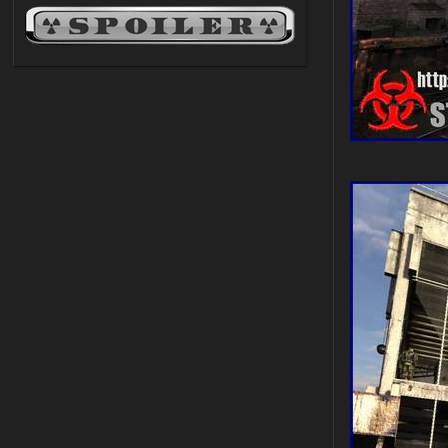
03.08.2026
Ответить ➤
Объединенный Пак 2 + OGSR +
STCoP WP 3.4
andreyforest1993
21:22
Здравствуйте, почему не
Анимаций открытия рюкзака и
использования предметов как в
трелере?
03.08.2026
Ответить ➤
ANOMALY ※ MEDIUM 7.0
Stalker-Mods-Clan-su
19:14
Доступно только для пользователей
03.08.2026
Ответить ➤
Improved Weapon Pack (I.W.P.) - UPD
30.12.25