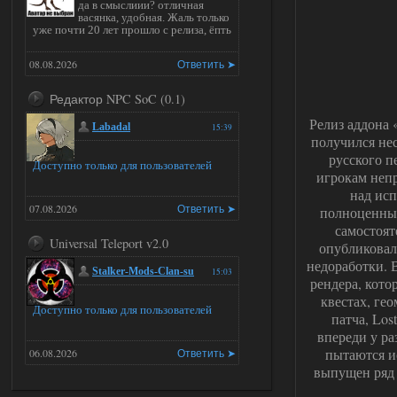
да в смыслиии? отличная
васянка, удобная. Жаль только
уже почти 20 лет прошло с релиза, ёпть
08.08.2026
Ответить ➤
Редактор NPC SoC (0.1)
Релиз аддона 
Labadal
15:39
получился не
русского п
Доступно только для пользователей
игрокам непр
над исп
07.08.2026
Ответить ➤
полноценный
самостоят
Universal Teleport v2.0
опубликовал
недоработки. 
Stalker-Mods-Clan-su
15:03
рендера, кото
квестах, ге
Доступно только для пользователей
патча, Los
впереди у р
пытаются и
06.08.2026
Ответить ➤
выпущен ряд 
Universal Teleport v2.0