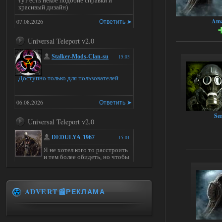
тут есть некое подобие справки и
красивый дизайн)
Ama
07.08.2026
Ответить ➤
Universal Teleport v2.0
Stalker-Mods-Clan-su
15:03
Доступно только для пользователей
06.08.2026
Ответить ➤
Se
Universal Teleport v2.0
DEDULYA-1967
15:01
Я не хотел кого то расстроить
и тем более обидеть, но чтобы
я не ставил для тестов , всё работало на
ура. WINDOWS 11pro\64, озу 16гб,
intel xeon v3 1270 v2, gtx 1050 ti
ADVERT📰РЕКЛАМА
06.08.2026
Ответить ➤
Universal Teleport v2.0