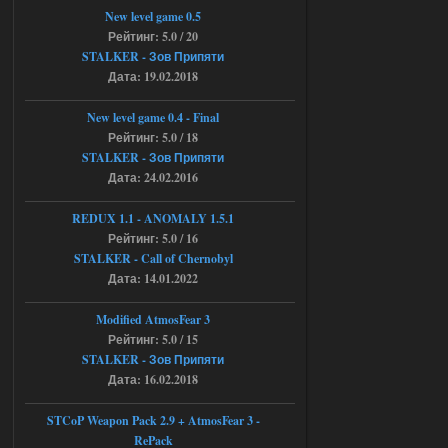
Объединенный Пак 2 + OGSR +
New level game 0.5
STCoP WP 3.4
Рейтинг: 5.0 / 20
STALKER - Зов Припяти
Stalker-Mods-Clan-su
11:30
Дата: 19.02.2018
Доступно только для пользователей
New level game 0.4 - Final
Рейтинг: 5.0 / 18
04.08.2026
Ответить ➤
STALKER - Зов Припяти
Дата: 24.02.2016
Объединенный Пак 2 + OGSR +
STCoP WP 3.4
REDUX 1.1​​​​​​​ - ANOMALY 1.5.1
Рейтинг: 5.0 / 16
andreyforest1993
08:24
STALKER - Call of Chernobyl
там есть опция расшириные
Дата: 14.01.2022
анимации нпс, я поставил
галочку но толку ноль, ни каких
анимаций нет, может это что-то другое,
Modified AtmosFear 3
не известно, больше нет ни каких таких
Рейтинг: 5.0 / 15
кнопок по поводу анимаций
STALKER - Зов Припяти
04.08.2026
Ответить ➤
Дата: 16.02.2018
Последний рассвет - Эпизод 1
STCoP Weapon Pack 2.9 + AtmosFear 3 -
RePack
Stalker-Mods-Clan-su
22:29