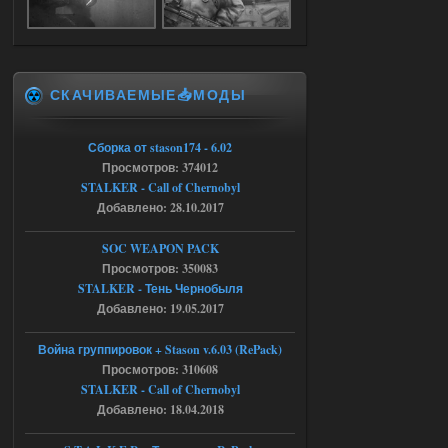
Объединенный Пак 2 + OGSR +
STCoP WP 3.4
Stalker-Mods-Clan-su
17:25
СКАЧИВАЕМЫЕ📥МОДЫ
Доступно только для пользователей
Сборка от stason174 - 6.02
04.08.2026
Ответить ➤
Просмотров: 374012
STALKER - Call of Chernobyl
Объединенный Пак 2 + OGSR +
Добавлено: 28.10.2017
STCoP WP 3.4
SOC WEAPON PACK
Stalker-Mods-Clan-su
17:19
Просмотров: 350083
STALKER - Тень Чернобыля
Доступно только для пользователей
Добавлено: 19.05.2017
04.08.2026
Ответить ➤
Война группировок + Stason v.6.03 (RePack)
Просмотров: 310608
Объединенный Пак 2 + OGSR +
STALKER - Call of Chernobyl
STCoP WP 3.4
Добавлено: 18.04.2018
Stalker-Mods-Clan-su
17:08