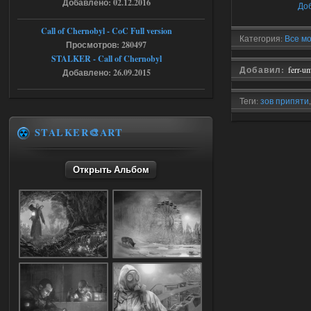
Добавлено: 02.12.2016
До
Доступно только для пользователей
Call of Chernobyl - CoC Full version
Категория:
Все мо
Просмотров: 280497
STALKER - Call of Chernobyl
05.08.2026
Ответить ➤
Добавил:
ferr-u
Добавлено: 26.09.2015
Путь во мгле + GUNSLINGER mod
Теги:
зов припяти
stalker673920
16:09
модификации
где пароль?
STALKER🎨ART
Открыть Альбом
05.08.2026
Ответить ➤
Dead Air: Refined
Stalker-Mods-Clan-su
09:03
Доступно только для пользователей
05.08.2026
Ответить ➤