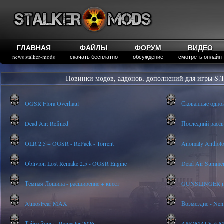
ГЛАВНАЯ
ФАЙЛЫ
ФОРУМ
ВИДЕО
news stalker-mods
скачать бесплатно
обсуждение
смотреть онлайн
Новинки модов, аддонов, дополнений для игры S.T
OGSR Flora Overhaul
Скованные одно
Dead Air: Refined
Последний рассве
OLR 2.5 + OGSR - RePack - Torrent
Anomaly Anthology
Oblivion Lost Remake 2.5 - OGSR Engine
Dead Air Summer
Тёмная Лощина - расширение + квест
GUNSLINGER mod
AtmosFear MAX
Возмездие - Nem
Тайна Зоны - Remaster 2026
ANOMALY ※ MEDI