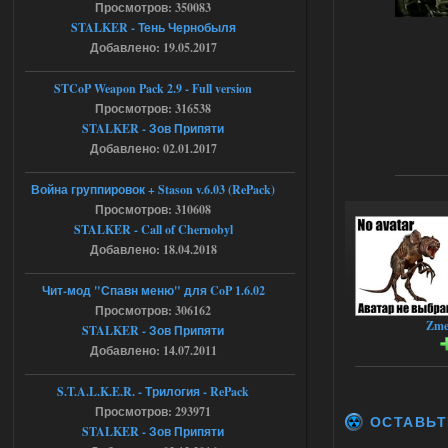
[error]Function :
Просмотров: 350083
CScriptEngine::lua_pcall_failed
STALKER - Тень Чернобыля
[error]File : D:\a\OGSR-
Engine\OGSR-
Добавлено: 19.05.2017
Engine\ogsr_engine\COMMON_AI\scrip
t_engine.cpp
[error]Line : 75
STCoP Weapon Pack 2.9 - Full version
[error]Description :
Просмотров: 316538
[CScriptEngine::lua_pcall_failed]: ... -
shadow of
STALKER - Зов Припяти
chernobyl\gamedata\scripts\xr_camper.sc
Добавлено: 02.01.2017
ript:510: attempt to index local 'manager'
(a nil value)
Вылет после захода в Припять.
Война группировок + Stason v.6.03 (RePack)
Просмотров: 310608
05.08.2026
Ответить ➤
STALKER - Call of Chernobyl
Добавлено: 18.04.2018
Скованные одной цепью
r4908778
18:37
Чит-мод "Спавн меню" для CoP 1.6.02
с избавлением от баласта,
Просмотров: 306162
доходяга.
Zme
STALKER - Зов Припяти
Добавлено: 14.07.2011
05.08.2026
Ответить ➤
S.T.A.L.K.E.R. - Трилогия - RePack
Просмотров: 293971
Путь во мгле + GUNSLINGER mod
ОСТАВЬТ
STALKER - Зов Припяти
Stalker-Mods-Clan-su
16:57