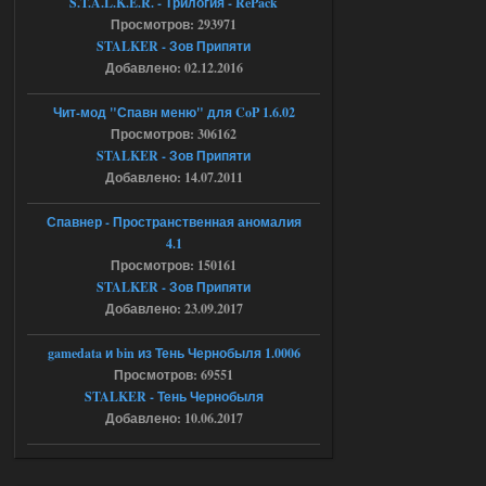
S.T.A.L.K.E.R. - Трилогия - RePack
Просмотров: 293971
Доступно только для пользователей
STALKER - Зов Припяти
Добавлено: 02.12.2016
04.08.2026
Ответить ➤
Чит-мод "Спавн меню" для CoP 1.6.02
Объединенный Пак 2 + OGSR +
Просмотров: 306162
STALKER - Зов Припяти
STCoP WP 3.4
Добавлено: 14.07.2011
Stalker-Mods-Clan-su
16:48
Спавнер - Пространственная аномалия
Доступно только для пользователей
4.1
Просмотров: 150161
STALKER - Зов Припяти
04.08.2026
Ответить ➤
Добавлено: 23.09.2017
Объединенный Пак 2 + OGSR +
gamedata и bin из Тень Чернобыля 1.0006
STCoP WP 3.4
Просмотров: 69551
STALKER - Тень Чернобыля
andreyforest1993
15:33
Добавлено: 10.06.2017
вот ещё этот же трелер с
вашего сайта, https://stalker-
mods.su/news/op_2_ogsr_stcop_wp_3_4
_trejler_2022/2022-11-30-6818