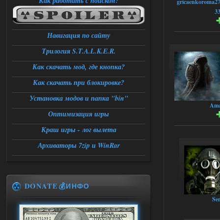
Как работать с поиском?
gricaenkoroma2
3
Навигация по сайту
Трилогия S.T.A.L.K.E.R.
Как скачать мод, где кнопка?
Как скачать при блокировке?
Установка модов и папка "bin"
Ama
Оптимизация игры
Краш игры - лог вылета
Архиваторы 7zip и WinRar
DONATE💰ИНФО
Se