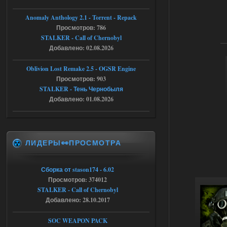
AndreySA
21:28
Anomaly Anthology 2.1 - Torrent - Repack
патч я установил после
Просмотров: 786
установки мода, да, ладно,
STALKER - Call of Chernobyl
наверное вы правы придется ожидать
чудо))
Добавлено: 02.08.2026
05.08.2026
Ответить ➤
Oblivion Lost Remake 2.5 - OGSR Engine
Просмотров: 903
Тайна Зоны - Remaster 2026
STALKER - Тень Чернобыля
Stalker-Mods-Clan-su
20:50
Добавлено: 01.08.2026
Доступно только для пользователей
ЛИДЕРЫ👀ПРОСМОТРА
05.08.2026
Ответить ➤
Тайна Зоны - Remaster 2026
Сборка от stason174 - 6.02
Просмотров: 374012
AndreySA
20:25
STALKER - Call of Chernobyl
[05.08.26
20:23:10.934] [17468]
Добавлено: 28.10.2017
FATAL ERROR
SOC WEAPON PACK
[error]Expression : FATAL ERROR