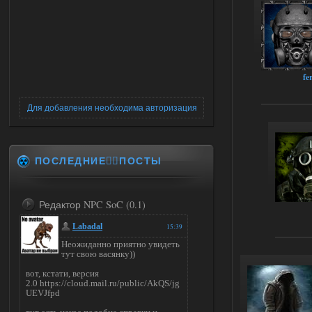
fe
Для добавления необходима авторизация
ПОСЛЕДНИЕ✍🏻ПОСТЫ
Редактор NPC SoC (0.1)
Labadal
15:39
Неожиданно приятно увидеть
тут свою васянку))
вот, кстати, версия
2.0 https://cloud.mail.ru/public/AkQS/jg
UEVJfpd