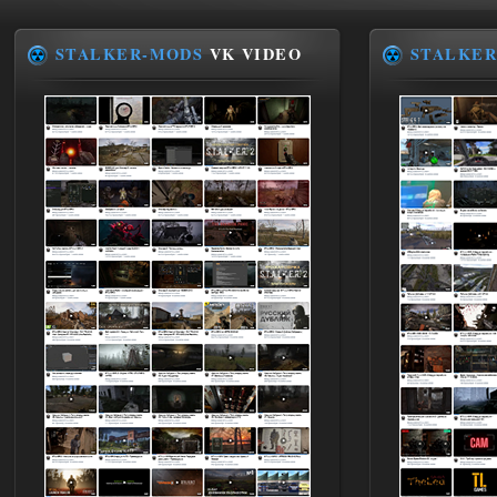
03.08.2026
Ответить ➤
STALKER-MODS
VK VIDEO
STALKER
ANOMALY ※ MEDIUM 7.0
Stalker-Mods-Clan-su
19:14
Доступно только для пользователей
03.08.2026
Ответить ➤
Improved Weapon Pack (I.W.P.) - UPD
30.12.25
Stalker-Mods-Clan-su
11:00
Глобальный патч от
31.07.2026.
Устанавливать только
поверх финальной версии все в одном
(Standalone Final) от 29.12.2025!
Доступно только для пользователей
03.08.2026
Ответить ➤