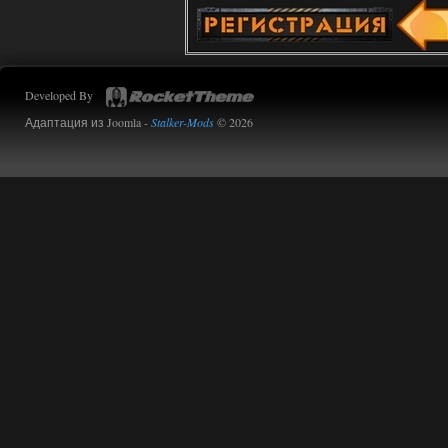
Improved Weapon Pack (I.W.P.) - UPD
30.12.25
Werdassver
06:36
Developed By
хорош мод! задания
прикольно!
Адаптация из Joomla -
Stalker-Mods
© 2026
02.08.2026
Ответить ➤
Oblivion Lost Remake 2.5 - OGSR
Engine
Stalker-Mods-Clan-su
14:16
Доступно только для пользователей
01.08.2026
Ответить ➤
Oblivion Lost Remake 2.5 - OGSR
Engine
kulikulikuli
13:19