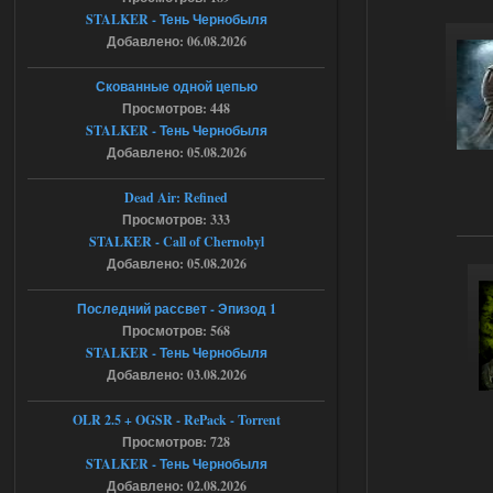
Что то не работает спавнер,
STALKER - Тень Чернобыля
все устанавливал по
мануалу......
Добавлено: 06.08.2026
06.08.2026
Ответить ➤
Скованные одной цепью
Просмотров: 448
Игра для сталкера 21-очко
STALKER - Тень Чернобыля
Добавлено: 05.08.2026
ruslanpyrusov
23:13
как изменить макс сумму
Dead Air: Refined
ставки в файлах чтобы
Просмотров: 333
ставить больше 1 к
STALKER - Call of Chernobyl
05.08.2026
Ответить ➤
Добавлено: 05.08.2026
Тайна Зоны - Remaster 2026
Последний рассвет - Эпизод 1
Просмотров: 568
Stalker-Mods-Clan-su
21:33
STALKER - Тень Чернобыля
Добавлено: 03.08.2026
Доступно только для пользователей
OLR 2.5 + OGSR - RePack - Torrent
05.08.2026
Просмотров: 728
Ответить ➤
STALKER - Тень Чернобыля
Тайна Зоны - Remaster 2026
Добавлено: 02.08.2026