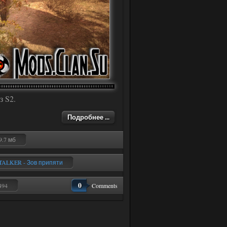
, НПС
софт
Мод
и
в
з S2.
Подробнее ...
9.7 мб
TALKER - Зов припяти
0
494
Comments