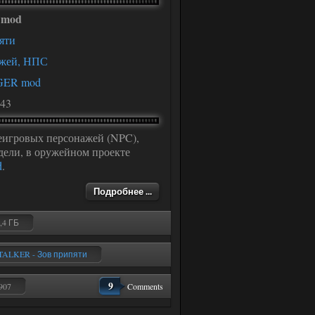
 mod
яти
ажей, НПС
ER mod
443
еигровых персонажей (NPC),
дели, в оружейном проекте
d
.
Подробнее ...
5,4 ГБ
TALKER - Зов припяти
9
907
Comments