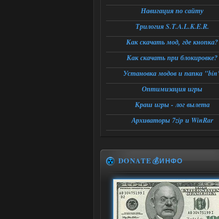
Навигация по сайту
Трилогия S.T.A.L.K.E.R.
Как скачать мод, где кнопка?
Как скачать при блокировке?
Установка модов и папка "bin
Оптимизация игры
Краш игры - лог вылета
Архиваторы 7zip и WinRar
DONATE💰ИНФО