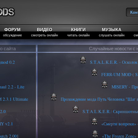
Кон
Вы
ФОРУМ
ВИДЕО
КНИГИ
МУЗЫКА
обсуждение
смотреть онлайн
читать онлайн
слушать онлайн
см
о сайта
Случайные новости с 
_mod 0.2
S.T.A.L.K.E.R. - Осколок
FERR-UM MOD ( Spec
aul 2.2 - Lite
MISERY - Пр
2.3.1 Ultimate
Прохождение мода Путь Человека "Шаг в
2.0
S.T.A.L.K.E.R.: Скриншотные
RY v2.1
«Смерти вопреки» 
patch 2.001
«The Frozen Zone» 