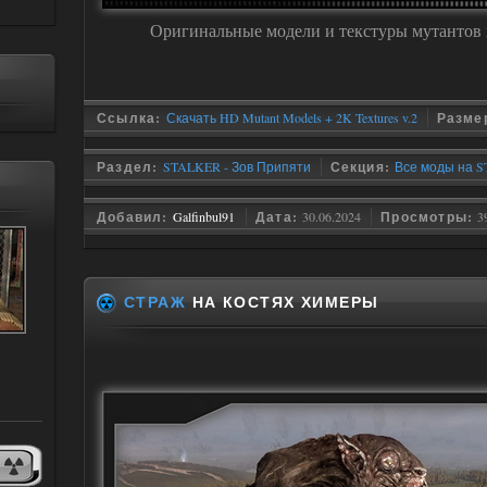
Оригинальные модели и текстуры мутантов в
Ссылка:
Скачать HD Mutant Models + 2K Textures v.2
Разме
Раздел:
STALKER - Зов Припяти
Секция:
Все моды на S
Добавил:
Galfinbul91
Дата:
30.06.2024
Просмотры:
3
СТРАЖ
НА КОСТЯХ ХИМЕРЫ