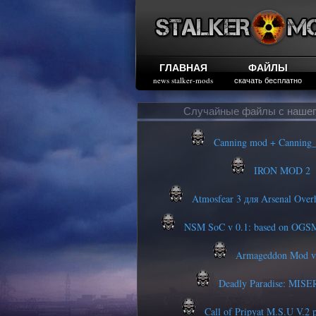
ГЛАВНАЯ
ФАЙЛЫ
news stalker-mods
скачать бесплатно
Случайные файлы с нашег
Canning mod + Canning
IRON MOD 2
Atmosfear 3 для Arsenal Overh
NSM SoC v 0.1: based on OGSM 
Armageddon Mod v
Deadly Paradise: MISE
Call of Pripyat M.S.U V.2 