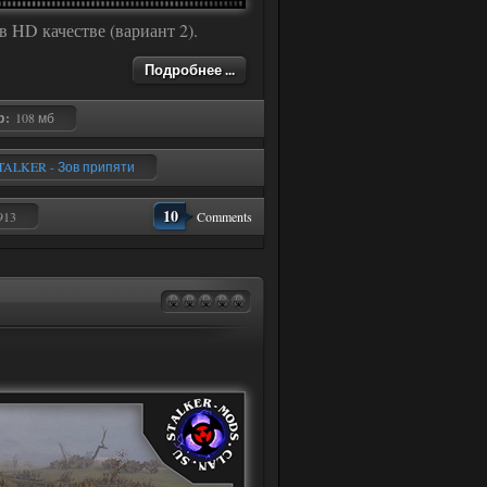
 HD качестве (вариант 2).
Подробнее ...
р:
108 мб
TALKER - Зов припяти
10
913
Comments