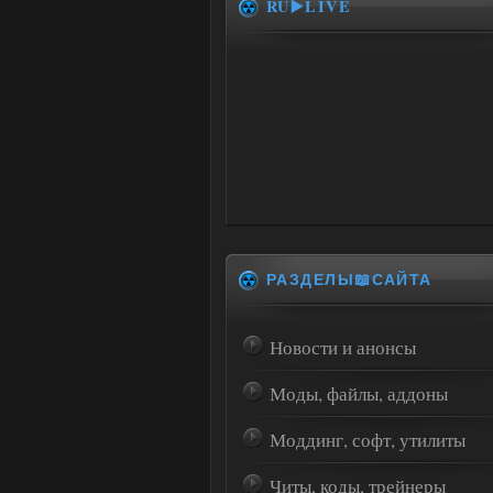
RU▶️LIVE
РАЗДЕЛЫ📖САЙТА
Новости и анонсы
Моды, файлы, аддоны
Моддинг, софт, утилиты
Читы, коды, трейнеры