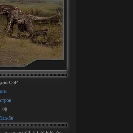
 для CoP
яти
стров
B_08
Clan-Su
ры
для игры S.T.A.L.K.E.R. Зов