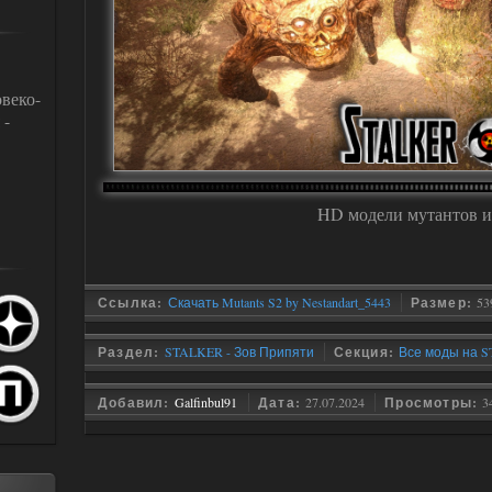
Модели персонажей
Спавн-меню, читы, 
Торрент, RePack, 
Различные модел
веко-
Модели монстро
 -
Локации, карты
Транспорт
Разное
Звуки
HD модели мутантов и
Ссылка:
Скачать Mutants S2 by Nestandart_5443
Размер:
53
Раздел:
STALKER - Зов Припяти
Секция:
Все моды на S
Добавил:
Galfinbul91
Дата:
27.07.2024
Просмотры:
3