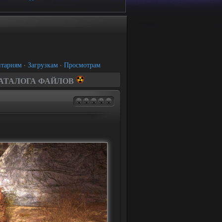
тариям
·
Загрузкам
·
Просмотрам
КАТАЛОГА ФАЙЛОВ
ов припяти
оды
ды
ы
ы
ы
ы
и
ipts, anims
ы, аддоны
рипасы
ниция