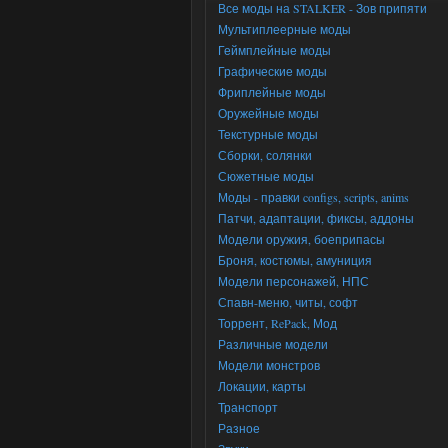
Все моды на STALKER - Зов припяти
Мультиплеерные моды
Геймплейные моды
Графические моды
Фриплейные моды
Оружейные моды
Текстурные моды
Сборки, солянки
Сюжетные моды
Моды - правки configs, scripts, anims
Патчи, адаптации, фиксы, аддоны
Модели оружия, боеприпасы
Броня, костюмы, амуниция
Модели персонажей, НПС
Спавн-меню, читы, софт
Торрент, RePack, Мод
Различные модели
Модели монстров
Локации, карты
Транспорт
Разное