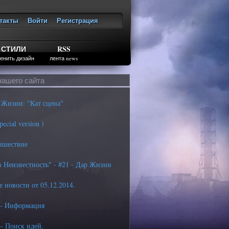
такты
Войти
Регистрация
ход
СТИЛИ
RSS
енить дизайн
лента news
нашего сайта
 Жизни: "Кат сцена"
ial version )
ишествие
 Неизвестность" - #21 - Дар Жизни
 новости от 05.12.2014.
– Информация
– Поиск идей.