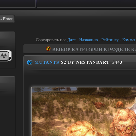
Сортировать по:
Дате
·
Названию
·
Рейтингу
·
Коммен
ВЫБОР КАТЕГОРИИ В РАЗДЕЛЕ 
Все моды на STALKER - З
MUTANTS
S2 BY NESTANDART_5443
Мультиплеерные м
Геймплейные мо
Графические мод
Фриплейные мод
Оружейные мод
Текстурные мод
Сборки, солянк
Сюжетные моды
Моды - правки configs, scr
Патчи, адаптации, фикс
Модели оружия, боеп
Броня, костюмы, аму