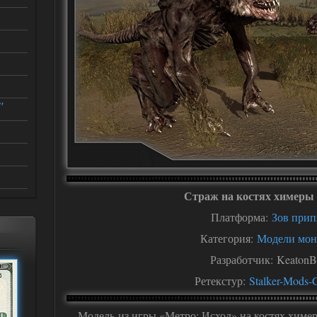
"
Страж на костях химеры
Платформа:
Зов прип
Категория:
Модели мон
Разработчик: Keaton
Ретекстур:
Stalker-Mods-
Модель из игры «Метро: Исход» на костях химе