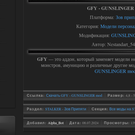
GFY - GUNSLINGER
Платформа:
Зов прип
Категория:
Модели персон
Модификация:
GUNSLING
Автор: Nestandart_5
GFY
— это аддон, который заменяет модели н
монстров, амуницию и различные другие мо
GUNSLINGER mo
Ссылка:
Скачать GFY - GUNSLINGER mod
Размер:
4,8 - 
Раздел:
STALKER - Зов Припяти
Секция:
Все моды на S
Добавил:
Alpha_Bot
Дата:
08.07.2024
Просмотры:
13