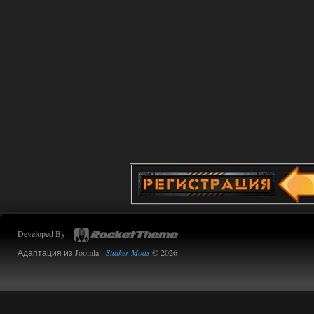
артефакты телепортации, я помню их
из других сборок, их просто нет в
продаже у торговцев.
01.08.2026
Ответить ➤
Advanced Weapon Pack - система
стрельбы
kulikulikuli
16:13
Вот поэтому большинство
модов неиграбельны.
31.07.2026
Ответить ➤
Advanced Weapon Pack - система
стрельбы
Developed By
Stalker-Mods-Clan-su
15:39
Адаптация из Joomla -
Stalker-Mods
© 2026
Доступно только для пользователей
31.07.2026
Ответить ➤