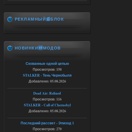
Доступно только для пользователей
05.08.2026
Ответить ➤
РЕКЛАМНЫЙ📰БЛОК
Путь во мгле + GUNSLINGER mod
stalker673920
16:09
где пароль?
НОВИНКИ🆕МОДОВ
Скованные одной цепью
05.08.2026
Ответить ➤
Просмотров: 150
STALKER - Тень Чернобыля
Dead Air: Refined
Добавлено: 05.08.2026
Stalker-Mods-Clan-su
09:03
Dead Air: Refined
Просмотров: 116
Доступно только для пользователей
STALKER - Call of Chernobyl
Добавлено: 05.08.2026
05.08.2026
Ответить ➤
Последний рассвет - Эпизод 1
Объединенный Пак 2 + OGSR +
Просмотров: 270