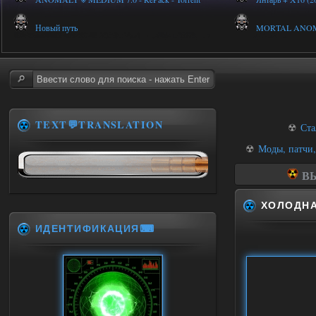
Новый путь
MORTAL ANOMALY
TEXT💬TRANSLATION
☢
Ста
☢
Моды, патчи,
ВЫ
ХОЛОДНА
ИДЕНТИФИКАЦИЯ⌨