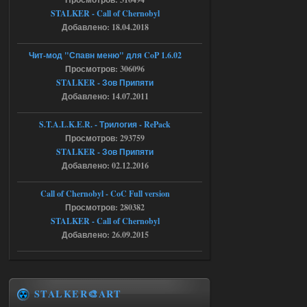
STALKER - Call of Chernobyl
Объединенный Пак 2 + OGSR +
Добавлено: 18.04.2018
STCoP WP 3.4
Чит-мод "Спавн меню" для CoP 1.6.02
andreyforest1993
15:03
Просмотров: 306096
это и есть эта версия мода
STALKER - Зов Припяти
Объединенный Пак 2 + OGSR
+ STCoP WP 3.4, только нет ни каких
Добавлено: 14.07.2011
анимаций курения и анимаций еды и
экзоча как в трелере
S.T.A.L.K.E.R. - Трилогия - RePack
04.08.2026
Ответить ➤
Просмотров: 293759
STALKER - Зов Припяти
Объединенный Пак 2 + OGSR +
Добавлено: 02.12.2016
STCoP WP 3.4
Call of Chernobyl - CoC Full version
andreyforest1993
15:00
Просмотров: 280382
https://rutube.ru/video/50be34
STALKER - Call of Chernobyl
6a53045b746b6f2d80812029a
3/?r=plemwd
Добавлено: 26.09.2015
04.08.2026
Ответить ➤
Объединенный Пак 2 + OGSR +
STALKER🎨ART
STCoP WP 3.4