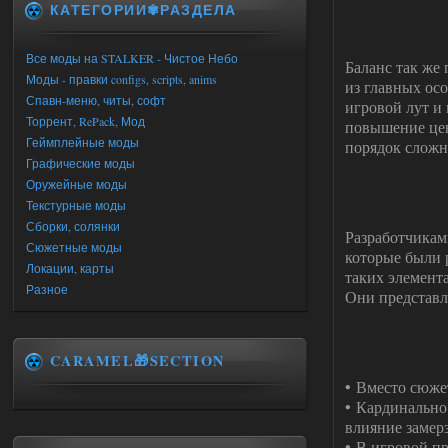
КАТЕГОРИИ✾РАЗДЕЛА
Все моды на STALKER - Чистое Небо
Баланс так же
Моды - правки configs, scripts, anims
из главных осо
Спавн-меню, читы, софт
игровой лут и
Торрент, RePack, Мод
повышение цен
Геймплейные моды
порядок сложн
Графические моды
Оружейные моды
Текстурные моды
Сборки, солянки
Разработчикам
Сюжетные моды
которые были 
Локации, карты
таких элемент
Разное
Они представл
CARAMEL🎁SECTION
• Вместо сюже
• Кардинально
влияние замер
• В игровой п