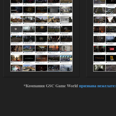
Сборка от stason174 - 6.02
Werdassver
08:38
почему после прохождения
тайны зоны ремкоплеты не
работают?
01.08.2026
Ответить ➤
Объединенный Пак 2 + OGSR
kulikulikuli
08:27
ну тогда черт его знает, я
помню только, что в конце
игры был кусок сюжета с пантерой, где
игра принудительно выключала
возможность любой телепортации.
01.08.2026
Ответить ➤
*Компания GSC Game World
признана нежелате
Объединенный Пак 2 + OGSR
Сверху
07:33
Дело в том, что с батарейками,
чёрными энергиями и другими
артами телепорты не работают. А