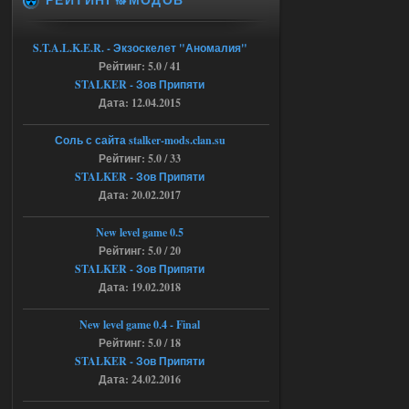
Dvoeshnik
21:30
Хорошая сборка, графон и
S.T.A.L.K.E.R. - Экзоскелет "Аномалия"
детали на высоте не так
Рейтинг: 5.0 / 41
мрачно как в других сборках, дождь
барабанит по металу это нечто. Люблю
STALKER - Зов Припяти
хардкор по типу Dead Air но здесь он
Дата: 12.04.2015
компромисный не такой жесткий.
Стартовый набор удивил на харде и
выживании такой комбез крутой не
Соль с сайта stalker-mods.clan.su
удержался взял его и ножичек. Забавно
получилось, благо тайники спасают.
Рейтинг: 5.0 / 33
Поигрался пока немного но уже оч
STALKER - Зов Припяти
нравится как то так!
Дата: 20.02.2017
02.08.2026
Ответить ➤
New level game 0.5
Lost Alpha Enhanced Edition 1.3 +
Рейтинг: 5.0 / 20
STALKER - Зов Припяти
Stalker-Mods-Clan-su
12:09
Дата: 19.02.2018
Доступно только для пользователей
New level game 0.4 - Final
Рейтинг: 5.0 / 18
02.08.2026
Ответить ➤
STALKER - Зов Припяти
Дата: 24.02.2016
Improved Weapon Pack (I.W.P.) - UPD