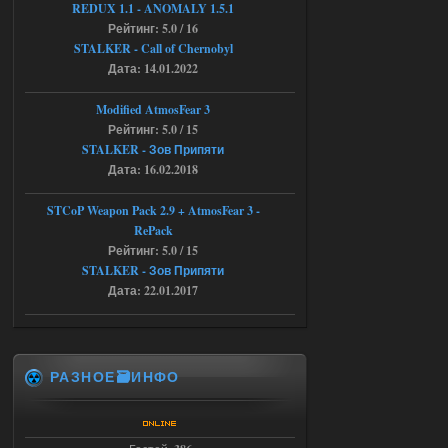
30.12.25
REDUX 1.1​​​​​​​ - ANOMALY 1.5.1
Рейтинг: 5.0 / 16
Werdassver
06:36
STALKER - Call of Chernobyl
хорош мод! задания
Дата: 14.01.2022
прикольно!
Modified AtmosFear 3
Рейтинг: 5.0 / 15
02.08.2026
Ответить ➤
STALKER - Зов Припяти
Oblivion Lost Remake 2.5 - OGSR
Дата: 16.02.2018
Engine
STCoP Weapon Pack 2.9 + AtmosFear 3 -
Stalker-Mods-Clan-su
14:16
RePack
Рейтинг: 5.0 / 15
STALKER - Зов Припяти
Доступно только для пользователей
Дата: 22.01.2017
01.08.2026
Ответить ➤
Oblivion Lost Remake 2.5 - OGSR
РАЗНОЕ🗃️ИНФО
Engine
kulikulikuli
13:19
а где здесь огср? я на скринах