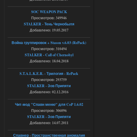
Доступно только для пользователей
SOC WEAPON PACK
03.08.2026
Ответить ➤
Просмотров: 349946
STALKER - Тень Чернобыля
Объединенный Пак 2 + OGSR +
Добавлено: 19.05.2017
STCoP WP 3.4
Война группировок + Stason v.6.03 (RePack)
Stalker-Mods-Clan-su
22:27
Просмотров: 310494
STALKER - Call of Chernobyl
Доступно только для пользователей
Добавлено: 18.04.2018
S.T.A.L.K.E.R. - Трилогия - RePack
03.08.2026
Ответить ➤
Просмотров: 293759
Объединенный Пак 2 + OGSR +
STALKER - Зов Припяти
Добавлено: 02.12.2016
STCoP WP 3.4
andreyforest1993
21:22
Чит-мод "Спавн меню" для CoP 1.6.02
Просмотров: 306096
Здравствуйте, почему не
Анимаций открытия рюкзака и
STALKER - Зов Припяти
использования предметов как в
Добавлено: 14.07.2011
трелере?
03.08.2026
Ответить ➤
Спавнер - Пространственная аномалия