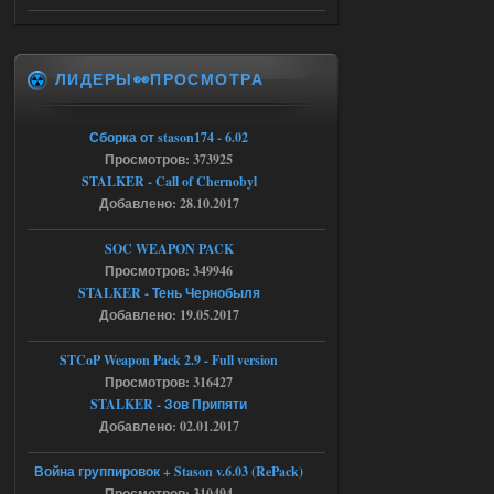
Доступно только для пользователей
04.08.2026
Ответить ➤
ЛИДЕРЫ👀ПРОСМОТРА
Объединенный Пак 2 + OGSR +
STCoP WP 3.4
Сборка от stason174 - 6.02
Просмотров: 373925
Stalker-Mods-Clan-su
16:48
STALKER - Call of Chernobyl
Добавлено: 28.10.2017
Доступно только для пользователей
SOC WEAPON PACK
04.08.2026
Ответить ➤
Просмотров: 349946
STALKER - Тень Чернобыля
Объединенный Пак 2 + OGSR +
Добавлено: 19.05.2017
STCoP WP 3.4
STCoP Weapon Pack 2.9 - Full version
andreyforest1993
15:33
Просмотров: 316427
вот ещё этот же трелер с
STALKER - Зов Припяти
вашего сайта, https://stalker-
Добавлено: 02.01.2017
mods.su/news/op_2_ogsr_stcop_wp_3_4
_trejler_2022/2022-11-30-6818
Война группировок + Stason v.6.03 (RePack)
04.08.2026
Ответить ➤
Просмотров: 310494