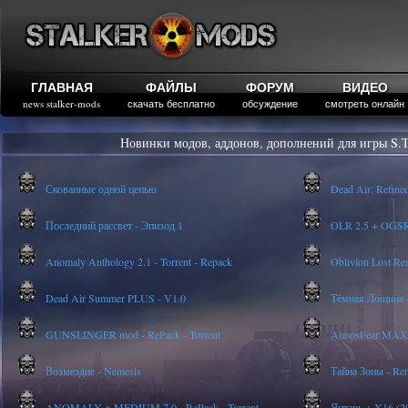
ГЛАВНАЯ
ФАЙЛЫ
ФОРУМ
ВИДЕО
news stalker-mods
скачать бесплатно
обсуждение
смотреть онлайн
Новинки модов, аддонов, дополнений для игры S.T
Скованные одной цепью
Dead Air: Refine
Последний рассвет - Эпизод 1
OLR 2.5 + OGSR -
Anomaly Anthology 2.1 - Torrent - Repack
Oblivion Lost Re
Dead Air Summer PLUS - V1.0
Тёмная Лощина -
GUNSLINGER mod - RePack - Torrent
AtmosFear MAX
Возмездие - Nemesis
Тайна Зоны - Rem
ANOMALY ※ MEDIUM 7.0 - RePack - Torrent
Янтарь + X16 (20