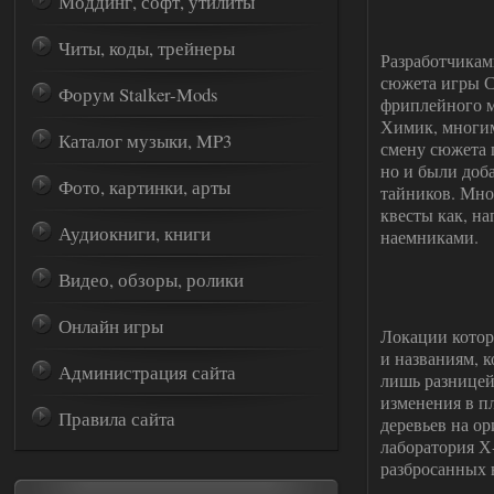
Моддинг, софт, утилиты
Читы, коды, трейнеры
Разработчикам
сюжета игры С
Форум Stalker-Mods
фриплейного м
Химик, многим
Каталог музыки, MP3
смену сюжета 
но и были доб
Фото, картинки, арты
тайников. Мно
квесты как, н
Аудиокниги, книги
наемниками.
Видео, обзоры, ролики
Онлайн игры
Локации котор
и названиям, 
Администрация сайта
лишь разницей
изменения в п
Правила сайта
деревьев на о
лаборатория Х
разбросанных 