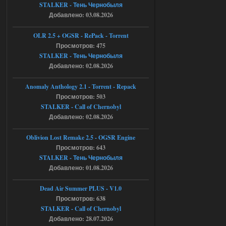
STCoP WP 3.4
STALKER - Тень Чернобыля
Добавлено: 03.08.2026
Stalker-Mods-Clan-su
17:25
OLR 2.5 + OGSR - RePack - Torrent
Доступно только для пользователей
Просмотров: 475
STALKER - Тень Чернобыля
04.08.2026
Ответить ➤
Добавлено: 02.08.2026
Объединенный Пак 2 + OGSR +
Anomaly Anthology 2.1 - Torrent - Repack
STCoP WP 3.4
Просмотров: 503
STALKER - Call of Chernobyl
Stalker-Mods-Clan-su
17:19
Добавлено: 02.08.2026
Доступно только для пользователей
Oblivion Lost Remake 2.5 - OGSR Engine
Просмотров: 643
STALKER - Тень Чернобыля
04.08.2026
Ответить ➤
Добавлено: 01.08.2026
Объединенный Пак 2 + OGSR +
Dead Air Summer PLUS - V1.0
STCoP WP 3.4
Просмотров: 638
Stalker-Mods-Clan-su
17:08
STALKER - Call of Chernobyl
Добавлено: 28.07.2026