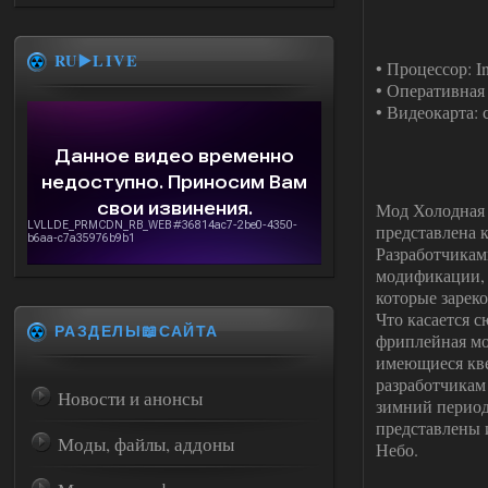
RU▶️LIVE
• Процессор: I
• Оперативная 
• Видеокарта:
Мод Холодная 
представлена 
Разработчикам
модификации, 
которые зарек
Что касается 
РАЗДЕЛЫ📖САЙТА
фриплейная мо
имеющиеся кв
разработчикам
Новости и анонсы
зимний период 
представлены 
Моды, файлы, аддоны
Небо.