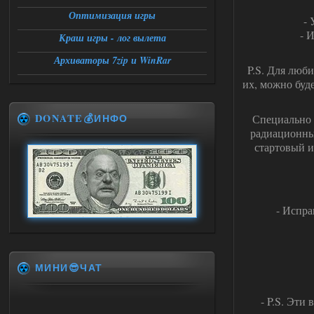
Оптимизация игры
- 
- 
Краш игры - лог вылета
Архиваторы 7zip и WinRar
P.S. Для люб
их, можно буде
DONATE💰ИНФО
Специально 
радиационный
стартовый и
- Испра
МИНИ😎ЧАТ
- P.S. Эти