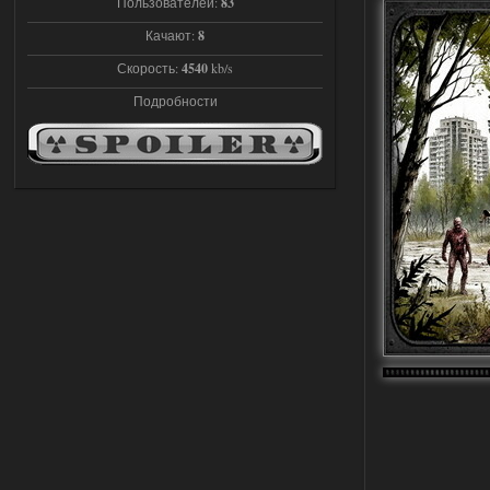
Пользователей:
83
Stalker-Mods-Clan-su
Качают:
8
22:27
Скорость:
4540
kb/s
Доступно только для пользователей
Подробности
03.08.2026
Ответить ➤
Объединенный Пак 2 + OGSR +
STCoP WP 3.4
andreyforest1993
21:22
Здравствуйте, почему не
Анимаций открытия рюкзака и
использования предметов как в
трелере?
03.08.2026
Ответить ➤
ANOMALY ※ MEDIUM 7.0
Stalker-Mods-Clan-su
19:14
Доступно только для пользователей