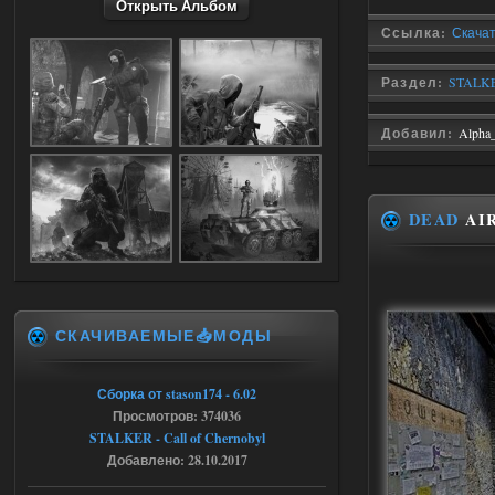
Открыть Альбом
stalker673920
16:09
Ссылка:
Скачат
где пароль?
Раздел:
STALKER
05.08.2026
Ответить ➤
Добавил:
Alpha
Dead Air: Refined
Stalker-Mods-Clan-su
09:03
DEAD
AIR
Доступно только для пользователей
05.08.2026
Ответить ➤
СКАЧИВАЕМЫЕ📥МОДЫ
Объединенный Пак 2 + OGSR +
STCoP WP 3.4
Сборка от stason174 - 6.02
Stalker-Mods-Clan-su
17:25
Просмотров: 374036
STALKER - Call of Chernobyl
Доступно только для пользователей
Добавлено: 28.10.2017