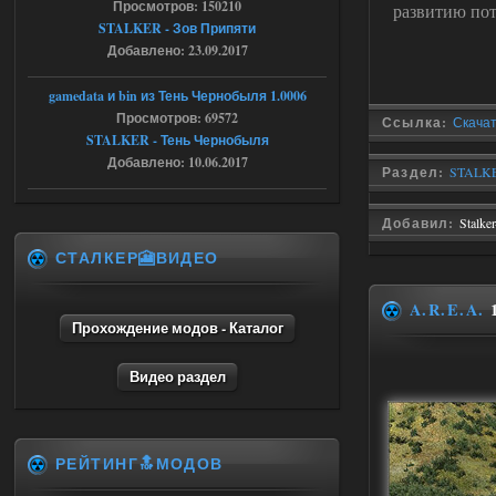
Просмотров: 150210
развитию пот
STALKER - Зов Припяти
Stalker-Mods-Clan-su
16:48
Добавлено: 23.09.2017
Доступно только для пользователей
gamedata и bin из Тень Чернобыля 1.0006
Просмотров: 69572
Ссылка:
Скачат
04.08.2026
Ответить ➤
STALKER - Тень Чернобыля
Добавлено: 10.06.2017
Раздел:
STALKER
Объединенный Пак 2 + OGSR +
STCoP WP 3.4
Добавил:
Stalke
andreyforest1993
15:33
СТАЛКЕР🎦ВИДЕО
вот ещё этот же трелер с
вашего сайта, https://stalker-
mods.su/news/op_2_ogsr_stcop_wp_3_4
A.R.E.A.
1
_trejler_2022/2022-11-30-6818
Прохождение модов - Каталог
04.08.2026
Ответить ➤
Видео раздел
Объединенный Пак 2 + OGSR +
STCoP WP 3.4
andreyforest1993
15:03
РЕЙТИНГ🔝МОДОВ
это и есть эта версия мода