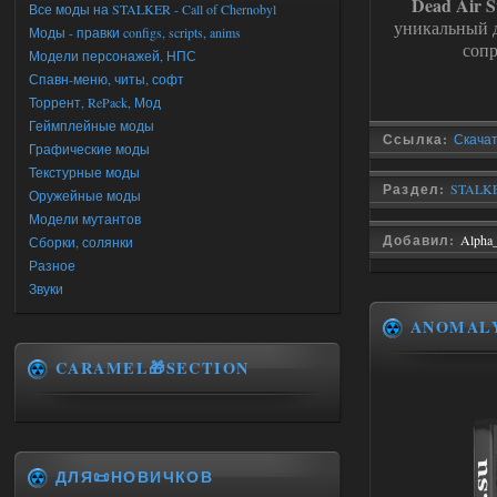
Dead Air 
Все моды на STALKER - Call of Chernobyl
уникальный д
Моды - правки configs, scripts, anims
сопр
Модели персонажей, НПС
Спавн-меню, читы, софт
Торрент, RePack, Мод
Геймплейные моды
Ссылка:
Скачат
Графические моды
Текстурные моды
Раздел:
STALKER
Оружейные моды
Модели мутантов
Добавил:
Alpha
Сборки, солянки
Разное
Звуки
ANOMAL
CARAMEL🎁SECTION
ДЛЯ📜НОВИЧКОВ