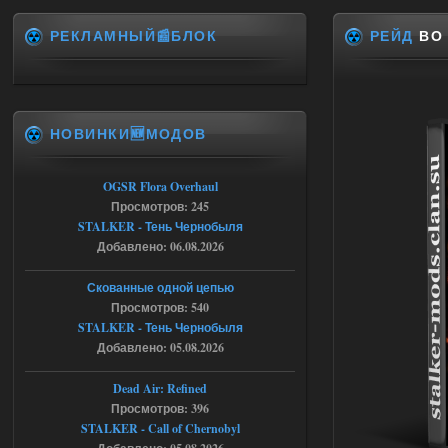
РЕКЛАМНЫЙ📰БЛОК
РЕЙД
ВО 
Спавнер + Правки + Античит - Dead
City Final
Stalker-Mods-Clan-su
09:53
НОВИНКИ🆕МОДОВ
Доступно только для пользователей
06.08.2026
Ответить ➤
OGSR Flora Overhaul
Просмотров: 245
Спавнер + Правки + Античит - Dead
STALKER - Тень Чернобыля
Добавлено: 06.08.2026
City Final
Michman1970
09:16
Скованные одной цепью
Что то не работает спавнер,
Просмотров: 540
все устанавливал по
STALKER - Тень Чернобыля
мануалу......
Добавлено: 05.08.2026
06.08.2026
Ответить ➤
Dead Air: Refined
Просмотров: 396
Игра для сталкера 21-очко
STALKER - Call of Chernobyl
ruslanpyrusov
23:13