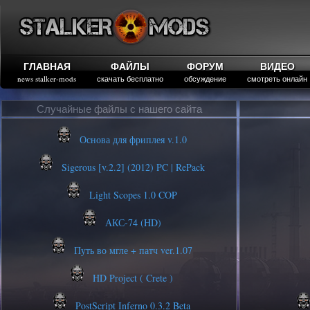
ГЛАВНАЯ
ФАЙЛЫ
ФОРУМ
ВИДЕО
news stalker-mods
скачать бесплатно
обсуждение
смотреть онлайн
Случайные файлы с нашего сайта
Основа для фриплея v.1.0
Sigerous [v.2.2] (2012) PC | RePack
Light Scopes 1.0 COP
АКС-74 (HD)
Путь во мгле + патч ver.1.07
HD Project ( Crete )
PostScript Inferno 0.3.2 Beta