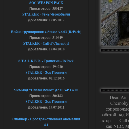
04.08.2026
Ответить ➤
SOC WEAPON PACK
Просмотров: 350127
Объединенный Пак 2 + OGSR +
STALKER - Тень Чернобыля
STCoP WP 3.4
Добавлено: 19.05.2017
Stalker-Mods-Clan-su
17:19
Война группировок + Stason v.6.03 (RePack)
Просмотров: 310649
Доступно только для пользователей
STALKER - Call of Chernobyl
Добавлено: 18.04.2018
04.08.2026
Ответить ➤
S.T.A.L.K.E.R. - Трилогия - RePack
Просмотров: 294020
Объединенный Пак 2 + OGSR +
STALKER - Зов Припяти
STCoP WP 3.4
Добавлено: 02.12.2016
Stalker-Mods-Clan-su
17:08
Чит-мод "Спавн меню" для CoP 1.6.02
Просмотров: 306182
Доступно только для пользователей
Dead Air 
STALKER - Зов Припяти
Chernobyl
Добавлено: 14.07.2011
сопровожде
04.08.2026
Ответить ➤
работой над И
Спавнер - Пространственная аномалия
автора — Call
Объединенный Пак 2 + OGSR +
4.1
как NLC, M
STCoP WP 3.4