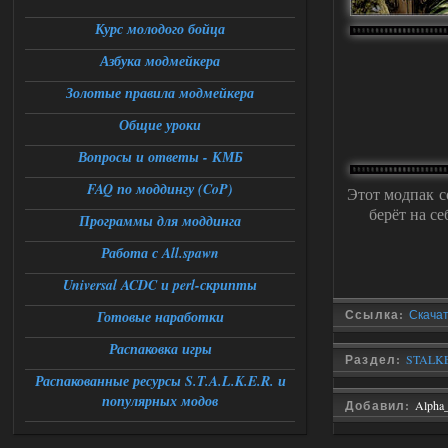
DEDULYA-1967
13:56
Курс молодого бойца
Азбука модмейкера
Доступно только для пользователей
Золотые правила модмейкера
06.08.2026
Ответить ➤
Общие уроки
Universal Teleport v2.0
Вопросы и ответы - КМБ
FAQ по моддингу (CoP)
Stalker-Mods-Clan-su
12:26
Этот модпак с
берёт на с
Программы для моддинга
Доступно только для пользователей
Работа с All.spawn
06.08.2026
Ответить ➤
Universal ACDC и perl-скрипты
Ссылка:
Скачат
Готовые наработки
Universal Teleport v2.0
Распаковка игры
DEDULYA-1967
12:21
Раздел:
STALKER
Поставил на чистый сталкер
Распакованные ресурсы S.T.A.L.K.E.R. и
10006, сразу
популярных модов
вылет [error]Arguments :
Добавил:
Alpha
msg_box_kicked_by_server:picture
06.08.2026
Ответить ➤