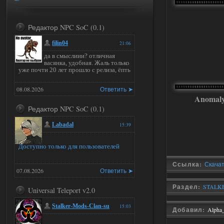
Редактор NPC SoC (0.1)
filin04
21:06
да в смыслиии? отличная
васянка, удобная. Жаль только
уже почти 20 лет прошло с релиза, ёпть
08.08.2026
Ответить ➤
Anomal
Редактор NPC SoC (0.1)
Labadal
15:39
Доступно только для пользователей
Ссылка:
Скачат
07.08.2026
Ответить ➤
Раздел:
STALKER
Universal Teleport v2.0
Stalker-Mods-Clan-su
15:03
Добавил:
Alpha