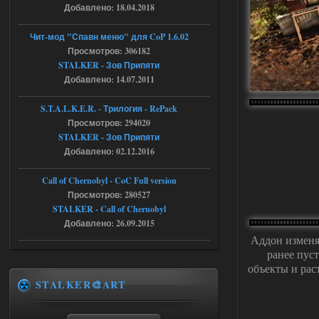
ript:510: attempt to index local 'manager'
Добавлено: 18.04.2018
(a nil value)
Вылет после захода в Припять.
Чит-мод "Спавн меню" для CoP 1.6.02
05.08.2026
Ответить ➤
Просмотров: 306182
STALKER - Зов Припяти
Скованные одной цепью
Добавлено: 14.07.2011
r4908778
18:37
S.T.A.L.K.E.R. - Трилогия - RePack
с избавлением от баласта,
Просмотров: 294020
доходяга.
STALKER - Зов Припяти
Добавлено: 02.12.2016
05.08.2026
Ответить ➤
Call of Chernobyl - CoC Full version
Путь во мгле + GUNSLINGER mod
Просмотров: 280527
STALKER - Call of Chernobyl
Stalker-Mods-Clan-su
16:57
Добавлено: 26.09.2015
Аддон изменя
Доступно только для пользователей
ранее пус
объекты и рас
05.08.2026
Ответить ➤
STALKER🎨ART
Путь во мгле + GUNSLINGER mod