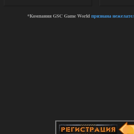
02.08.2026
Ответить ➤
*Компания GSC Game World
признана нежелате
Oblivion Lost Remake 2.5 - OGSR
Engine
Stalker-Mods-Clan-su
14:16
Доступно только для пользователей
01.08.2026
Ответить ➤
Oblivion Lost Remake 2.5 - OGSR
Engine
kulikulikuli
13:19
а где здесь огср? я на скринах
вижу только обоссаный
древний билд, от которого глаза
вытекают.
01.08.2026
Ответить ➤
Oblivion Lost Remake 2.5 - OGSR