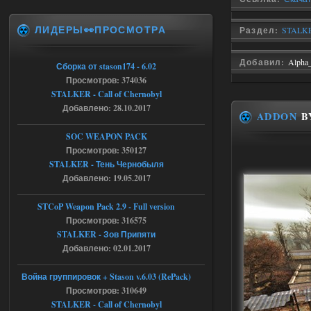
Тайна Зоны - Remaster 2026
ЛИДЕРЫ👀ПРОСМОТРА
Stalker-Mods-Clan-su
20:50
Раздел:
STALKER
Доступно только для пользователей
Добавил:
Alpha
Сборка от stason174 - 6.02
Просмотров: 374036
05.08.2026
Ответить ➤
STALKER - Call of Chernobyl
Добавлено: 28.10.2017
ADDON
B
Тайна Зоны - Remaster 2026
SOC WEAPON PACK
AndreySA
20:25
Просмотров: 350127
[05.08.26
STALKER - Тень Чернобыля
20:23:10.934] [17468]
Добавлено: 19.05.2017
FATAL ERROR
[error]Expression : FATAL ERROR
STCoP Weapon Pack 2.9 - Full version
[error]Function :
CScriptEngine::lua_pcall_failed
Просмотров: 316575
[error]File : D:\a\OGSR-
STALKER - Зов Припяти
Engine\OGSR-
Engine\ogsr_engine\COMMON_AI\scrip
Добавлено: 02.01.2017
t_engine.cpp
[error]Line : 75
Война группировок + Stason v.6.03 (RePack)
[error]Description :
[CScriptEngine::lua_pcall_failed]: ... -
Просмотров: 310649
shadow of
STALKER - Call of Chernobyl
chernobyl\gamedata\scripts\xr_camper.sc