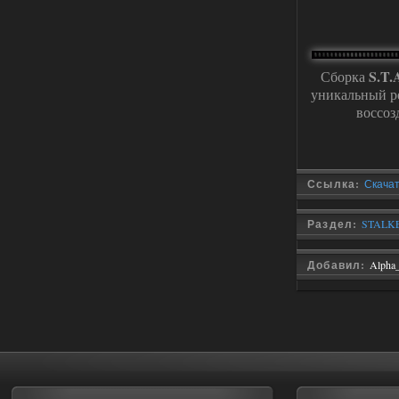
03.08.2026
Ответить ➤
Improved Weapon Pack (I.W.P.) - UPD
S.T.
Сборка
30.12.25
уникальный р
воссоз
Stalker-Mods-Clan-su
11:00
Глобальный патч от
31.07.2026.
Устанавливать только
Ссылка:
Скачат
поверх финальной версии все в одном
(Standalone Final) от 29.12.2025!
Доступно только для пользователей
Раздел:
STALKER
03.08.2026
Ответить ➤
Добавил:
Alpha
ANOMALY ※ MEDIUM 7.0
Dvoeshnik
21:30
Хорошая сборка, графон и
детали на высоте не так
мрачно как в других сборках, дождь
барабанит по металу это нечто. Люблю
хардкор по типу Dead Air но здесь он
компромисный не такой жесткий.