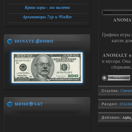
Краш игры - лог вылета
Архиваторы 7zip и WinRar
ANOMA
Графика игры п
капли дож
DONATE💰ИНФО
ANOMALY ※
и мусора. Она
сборками
Ссылка:
Скача
МИНИ😎ЧАТ
Раздел:
STALKER
Добавил:
Alpha