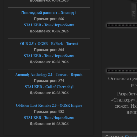
Добавлено: 05.08.2026
как изменить макс сумму
ставки в файлах чтобы
Последний рассвет - Эпизод 1
ставить больше 1 к
Просмотров: 666
STALKER - Тень Чернобыля
05.08.2026
Ответить ➤
Добавлено: 03.08.2026
Тайна Зоны - Remaster 2026
OLR 2.5 + OGSR - RePack - Torrent
Stalker-Mods-Clan-su
21:33
Просмотров: 804
STALKER - Тень Чернобыля
Добавлено: 02.08.2026
Доступно только для пользователей
Anomaly Anthology 2.1 - Torrent - Repack
05.08.2026
Ответить ➤
Основная цел
Просмотров: 874
ре
STALKER - Call of Chernobyl
Тайна Зоны - Remaster 2026
Добавлено: 02.08.2026
Разработ
AndreySA
«Сталкеру»,
21:28
сюжет. Их
Oblivion Lost Remake 2.5 - OGSR Engine
патч я установил после
установки мода, да, ладно,
начи
Просмотров: 982
наверное вы правы придется ожидать
STALKER - Тень Чернобыля
чудо))
Добавлено: 01.08.2026
05.08.2026
Ответить ➤
Ссылка:
Скачать