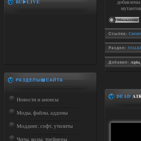
RU▶️LIVE
добавлены
мутантов
Ссылка:
Скачать
Раздел:
STALKER
Добавил:
Alpha
РАЗДЕЛЫ📖САЙТА
DEAD
AIR
Новости и анонсы
Моды, файлы, аддоны
Моддинг, софт, утилиты
Читы, коды, трейнеры