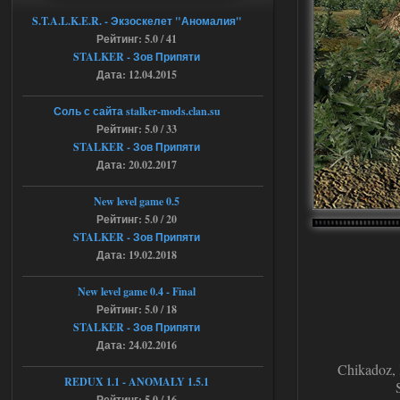
Объединенный Пак 2 + OGSR
+ STCoP WP 3.4, только нет ни каких
S.T.A.L.K.E.R. - Экзоскелет "Аномалия"
анимаций курения и анимаций еды и
Рейтинг: 5.0 / 41
экзоча как в трелере
STALKER - Зов Припяти
04.08.2026
Ответить ➤
Дата: 12.04.2015
Объединенный Пак 2 + OGSR +
Соль с сайта stalker-mods.clan.su
STCoP WP 3.4
Рейтинг: 5.0 / 33
STALKER - Зов Припяти
andreyforest1993
15:00
Дата: 20.02.2017
https://rutube.ru/video/50be34
6a53045b746b6f2d80812029a
3/?r=plemwd
New level game 0.5
Рейтинг: 5.0 / 20
04.08.2026
Ответить ➤
STALKER - Зов Припяти
Дата: 19.02.2018
Объединенный Пак 2 + OGSR +
STCoP WP 3.4
New level game 0.4 - Final
Рейтинг: 5.0 / 18
Stalker-Mods-Clan-su
11:30
STALKER - Зов Припяти
Дата: 24.02.2016
Доступно только для пользователей
Chikadoz,
REDUX 1.1​​​​​​​ - ANOMALY 1.5.1
Рейтинг: 5.0 / 16