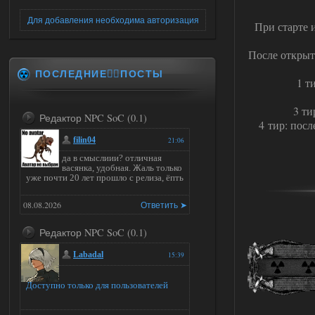
Для добавления необходима авторизация
При старте 
После открыт
ПОСЛЕДНИЕ✍🏻ПОСТЫ
1 т
3 ти
Редактор NPC SoC (0.1)
4 тир: пос
filin04
21:06
да в смыслиии? отличная
васянка, удобная. Жаль только
уже почти 20 лет прошло с релиза, ёпть
08.08.2026
Ответить ➤
Редактор NPC SoC (0.1)
Labadal
15:39
Доступно только для пользователей