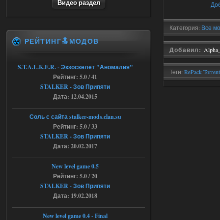
Видео раздел
До
Объединенный Пак 2 + OGSR +
STCoP WP 3.4
Категория:
Все м
andreyforest1993
15:03
РЕЙТИНГ🔝МОДОВ
это и есть эта версия мода
Добавил:
Alpha
Объединенный Пак 2 + OGSR
+ STCoP WP 3.4, только нет ни каких
S.T.A.L.K.E.R. - Экзоскелет "Аномалия"
анимаций курения и анимаций еды и
Теги:
RePack Torrent
Рейтинг: 5.0 / 41
экзоча как в трелере
1.3
STALKER - Зов Припяти
04.08.2026
Ответить ➤
Дата: 12.04.2015
Объединенный Пак 2 + OGSR +
Соль с сайта stalker-mods.clan.su
STCoP WP 3.4
Рейтинг: 5.0 / 33
STALKER - Зов Припяти
andreyforest1993
15:00
Дата: 20.02.2017
https://rutube.ru/video/50be34
6a53045b746b6f2d80812029a
3/?r=plemwd
New level game 0.5
Рейтинг: 5.0 / 20
04.08.2026
Ответить ➤
STALKER - Зов Припяти
Дата: 19.02.2018
Объединенный Пак 2 + OGSR +
STCoP WP 3.4
New level game 0.4 - Final