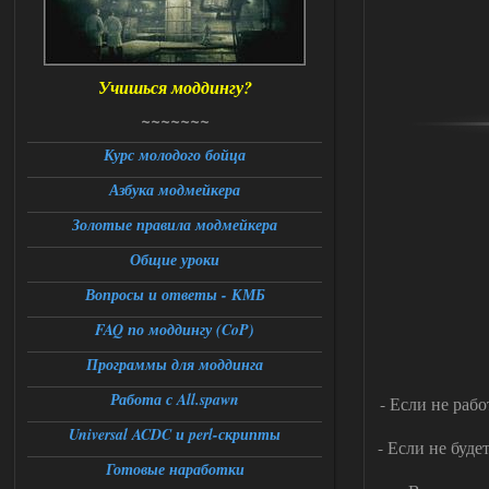
Доступно только для пользователей
06.08.2026
Ответить ➤
Учишься моддингу?
Universal Teleport v2.0
~~~~~~~
DEDULYA-1967
13:56
Курс молодого бойца
Азбука модмейкера
Доступно только для пользователей
Золотые правила модмейкера
06.08.2026
Ответить ➤
Общие уроки
Universal Teleport v2.0
Вопросы и ответы - КМБ
FAQ по моддингу (CoP)
Stalker-Mods-Clan-su
12:26
Программы для моддинга
Доступно только для пользователей
Работа с All.spawn
- Если не раб
06.08.2026
Ответить ➤
Universal ACDC и perl-скрипты
- Если не буде
Готовые наработки
Universal Teleport v2.0