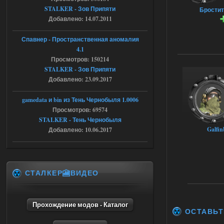
STALKER - Зов Припяти
Бростит
Добавлено: 14.07.2011
04.08.2026
Ответить ➤
Спавнер - Пространственная аномалия
Объединенный Пак 2 + OGSR +
4.1
STCoP WP 3.4
Просмотров: 150214
STALKER - Зов Припяти
Stalker-Mods-Clan-su
16:48
Добавлено: 23.09.2017
Доступно только для пользователей
gamedata и bin из Тень Чернобыля 1.0006
Просмотров: 69574
04.08.2026
Ответить ➤
STALKER - Тень Чернобыля
Galfin
Добавлено: 10.06.2017
Объединенный Пак 2 + OGSR +
STCoP WP 3.4
andreyforest1993
15:33
СТАЛКЕР🎦ВИДЕО
вот ещё этот же трелер с
вашего сайта, https://stalker-
mods.su/news/op_2_ogsr_stcop_wp_3_4
_trejler_2022/2022-11-30-6818
Прохождение модов - Каталог
ОСТАВЬТ
04.08.2026
Ответить ➤