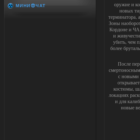
оружие и к
МИНИ😎ЧАТ
новых ти
терминатора, 
Зоны наоборот
Кордоне и ЧАЭ
и живучести
убить, чем 
более брутал
После пер
смертоносными
с новыми 
открывает
костюмы, шл
локациях раск
и для кали
новые ве