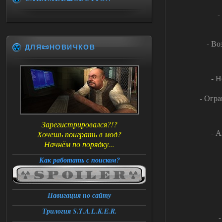
-
- Во
ДЛЯ📜НОВИЧКОВ
- 
- Огра
Зарегистрировался?!?
- 
Хочешь поиграть в мод?
Начнём по порядку...
Как работать с поиском?
Навигация по сайту
Трилогия S.T.A.L.K.E.R.