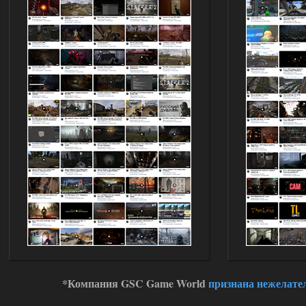
ANOMALY ※ MEDIUM 7.0
Stalker-Mods-Clan-su
19:14
Доступно только для пользователей
03.08.2026
Ответить ➤
Improved Weapon Pack (I.W.P.) - UPD
30.12.25
Stalker-Mods-Clan-su
11:00
Глобальный патч от
31.07.2026.
Устанавливать только
поверх финальной версии все в одном
(Standalone Final) от 29.12.2025!
Доступно только для пользователей
03.08.2026
Ответить ➤
*Компания GSC Game World
признана нежелате
ANOMALY ※ MEDIUM 7.0