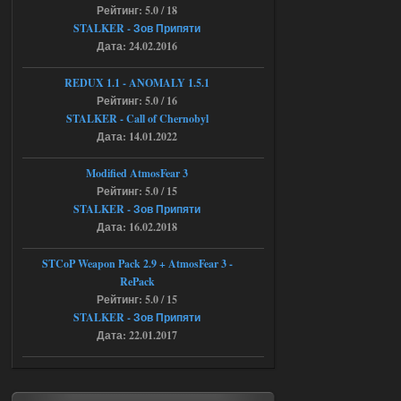
Рейтинг: 5.0 / 18
Stalker-Mods-Clan-su
11:30
STALKER - Зов Припяти
Дата: 24.02.2016
Доступно только для пользователей
REDUX 1.1​​​​​​​ - ANOMALY 1.5.1
Рейтинг: 5.0 / 16
04.08.2026
Ответить ➤
STALKER - Call of Chernobyl
Объединенный Пак 2 + OGSR +
Дата: 14.01.2022
STCoP WP 3.4
Modified AtmosFear 3
andreyforest1993
08:24
Рейтинг: 5.0 / 15
STALKER - Зов Припяти
там есть опция расшириные
анимации нпс, я поставил
Дата: 16.02.2018
галочку но толку ноль, ни каких
анимаций нет, может это что-то другое,
не известно, больше нет ни каких таких
STCoP Weapon Pack 2.9 + AtmosFear 3 -
кнопок по поводу анимаций
RePack
04.08.2026
Ответить ➤
Рейтинг: 5.0 / 15
STALKER - Зов Припяти
Последний рассвет - Эпизод 1
Дата: 22.01.2017
Stalker-Mods-Clan-su
22:29
Доступно только для пользователей