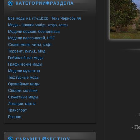
КАТЕГОРИИ✾РАЗДЕЛА
Все моды на STALKER - Тень Чернобыля
Моды - правки configs, scripts, anims
Модели оружия, боеприпасы
Модели персонажей, НПС
Спавн-меню, читы, софт
Торрент, RePack, Мод
Геймплейные моды
Графические моды
Модели мутантов
Текстурные моды
Оружейные моды
Сборки, солянки
Сюжетные моды
Локации, карты
Транспорт
-
Разное
- П
CARAMEL🎁SECTION