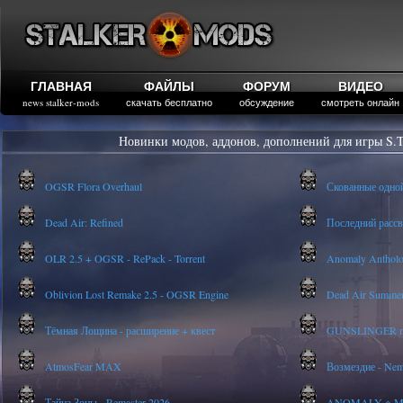
ГЛАВНАЯ
ФАЙЛЫ
ФОРУМ
ВИДЕО
news stalker-mods
скачать бесплатно
обсуждение
смотреть онлайн
Новинки модов, аддонов, дополнений для игры S.T
OGSR Flora Overhaul
Скованные одно
Dead Air: Refined
Последний рассве
OLR 2.5 + OGSR - RePack - Torrent
Anomaly Anthology
Oblivion Lost Remake 2.5 - OGSR Engine
Dead Air Summer
Тёмная Лощина - расширение + квест
GUNSLINGER mod
AtmosFear MAX
Возмездие - Nem
Тайна Зоны - Remaster 2026
ANOMALY ※ MEDI