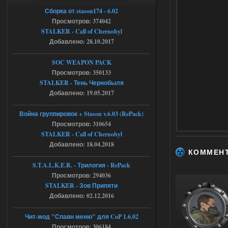
Сборка от stason174 - 6.02
Stalker-Mods-Clan-su
17:25
Просмотров: 374042
STALKER - Call of Chernobyl
Доступно только для пользователей
Добавлено: 28.10.2017
04.08.2026
Ответить ➤
SOC WEAPON PACK
Просмотров: 350133
Объединенный Пак 2 + OGSR +
STALKER - Тень Чернобыля
STCoP WP 3.4
Добавлено: 19.05.2017
Stalker-Mods-Clan-su
17:19
Война группировок + Stason v.6.03 (RePack)
Просмотров: 310654
Доступно только для пользователей
STALKER - Call of Chernobyl
Добавлено: 18.04.2018
КОММЕН
04.08.2026
Ответить ➤
S.T.A.L.K.E.R. - Трилогия - RePack
Просмотров: 294036
Объединенный Пак 2 + OGSR +
STALKER - Зов Припяти
STCoP WP 3.4
Добавлено: 02.12.2016
Stalker-Mods-Clan-su
17:08
Чит-мод "Спавн меню" для CoP 1.6.02
Просмотров: 306184
Доступно только для пользователей