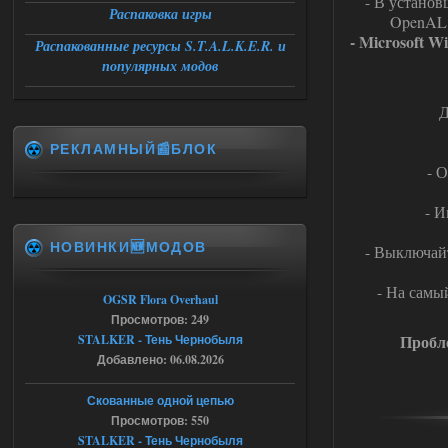
- В установ
Распаковка игры
DEDULYA-1967
12:21
OpenAL 
- Microsoft W
Поставил на чистый сталкер
Распакованные ресурсы S.T.A.L.K.E.R. и
10006, сразу
популярных модов
вылет [error]Arguments :
msg_box_kicked_by_server:picture
Д
06.08.2026
Ответить ➤
РЕКЛАМНЫЙ📰БЛОК
Спавнер + Правки + Античит - Dead
- 
City Final
Stalker-Mods-Clan-su
09:53
- И
НОВИНКИ🆕МОДОВ
- Выключайт
Доступно только для пользователей
- На самы
06.08.2026
Ответить ➤
OGSR Flora Overhaul
Просмотров: 249
Спавнер + Правки + Античит - Dead
Пробле
STALKER - Тень Чернобыля
Добавлено: 06.08.2026
City Final
Michman1970
09:16
Скованные одной цепью
Что то не работает спавнер,
Просмотров: 550
все устанавливал по
STALKER - Тень Чернобыля
мануалу......