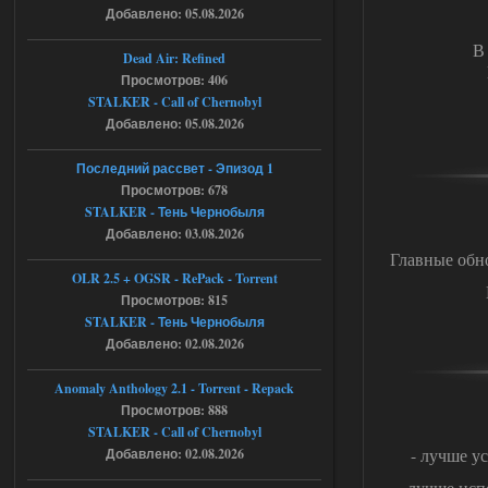
Добавлено: 05.08.2026
06.08.2026
Ответить ➤
В 
Dead Air: Refined
Просмотров: 406
Игра для сталкера 21-очко
STALKER - Call of Chernobyl
ruslanpyrusov
23:13
Добавлено: 05.08.2026
как изменить макс сумму
ставки в файлах чтобы
Последний рассвет - Эпизод 1
ставить больше 1 к
Просмотров: 678
STALKER - Тень Чернобыля
05.08.2026
Ответить ➤
Добавлено: 03.08.2026
Главные обн
Тайна Зоны - Remaster 2026
OLR 2.5 + OGSR - RePack - Torrent
Stalker-Mods-Clan-su
21:33
Просмотров: 815
STALKER - Тень Чернобыля
Добавлено: 02.08.2026
Доступно только для пользователей
Anomaly Anthology 2.1 - Torrent - Repack
05.08.2026
Ответить ➤
Просмотров: 888
STALKER - Call of Chernobyl
Тайна Зоны - Remaster 2026
- лучше у
Добавлено: 02.08.2026
AndreySA
21:28
- лучше исп