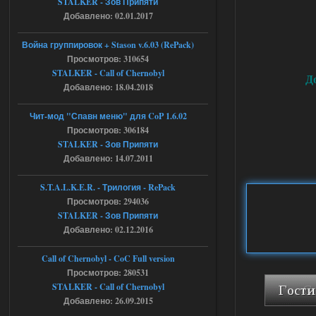
STALKER - Зов Припяти
Engine\OGSR-
Engine\ogsr_engine\COMMON_AI\scrip
Добавлено: 02.01.2017
t_engine.cpp
[error]Line : 75
Война группировок + Stason v.6.03 (RePack)
[error]Description :
[CScriptEngine::lua_pcall_failed]: ... -
Просмотров: 310654
shadow of
STALKER - Call of Chernobyl
chernobyl\gamedata\scripts\xr_camper.sc
Д
ript:510: attempt to index local 'manager'
Добавлено: 18.04.2018
(a nil value)
Вылет после захода в Припять.
Чит-мод "Спавн меню" для CoP 1.6.02
05.08.2026
Ответить ➤
Просмотров: 306184
STALKER - Зов Припяти
Скованные одной цепью
Добавлено: 14.07.2011
r4908778
18:37
S.T.A.L.K.E.R. - Трилогия - RePack
с избавлением от баласта,
Просмотров: 294036
доходяга.
STALKER - Зов Припяти
Добавлено: 02.12.2016
05.08.2026
Ответить ➤
Call of Chernobyl - CoC Full version
Путь во мгле + GUNSLINGER mod
Просмотров: 280531
STALKER - Call of Chernobyl
Stalker-Mods-Clan-su
16:57
Добавлено: 26.09.2015