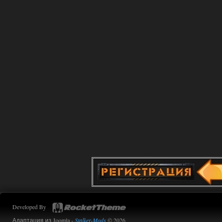
Dvoeshnik
21:30
Хорошая сборка, графон и
детали на высоте не так
мрачно как в других сборках, дождь
барабанит по металу это нечто. Люблю
хардкор по типу Dead Air но здесь он
компромисный не такой жесткий.
Стартовый набор удивил на харде и
выживании такой комбез крутой не
удержался взял его и ножичек. Забавно
получилось, благо тайники спасают.
Поигрался пока немного но уже оч
нравится как то так!
02.08.2026
Ответить ➤
Lost Alpha Enhanced Edition 1.3 +
Stalker-Mods-Clan-su
12:09
Доступно только для пользователей
02.08.2026
Ответить ➤
Developed By
Improved Weapon Pack (I.W.P.) - UPD
Адаптация из Joomla -
Stalker-Mods
© 2026