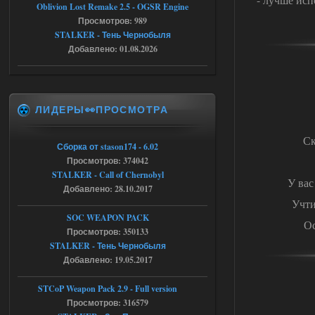
Oblivion Lost Remake 2.5 - OGSR Engine
патч я установил после
установки мода, да, ладно,
Просмотров: 989
наверное вы правы придется ожидать
STALKER - Тень Чернобыля
чудо))
Добавлено: 01.08.2026
05.08.2026
Ответить ➤
Тайна Зоны - Remaster 2026
ЛИДЕРЫ👀ПРОСМОТРА
Stalker-Mods-Clan-su
20:50
Ск
Доступно только для пользователей
Сборка от stason174 - 6.02
Просмотров: 374042
05.08.2026
Ответить ➤
STALKER - Call of Chernobyl
У вас
Добавлено: 28.10.2017
Тайна Зоны - Remaster 2026
Учти
SOC WEAPON PACK
Ос
AndreySA
20:25
Просмотров: 350133
[05.08.26
STALKER - Тень Чернобыля
20:23:10.934] [17468]
Добавлено: 19.05.2017
FATAL ERROR
[error]Expression : FATAL ERROR
STCoP Weapon Pack 2.9 - Full version
[error]Function :
CScriptEngine::lua_pcall_failed
Просмотров: 316579
[error]File : D:\a\OGSR-