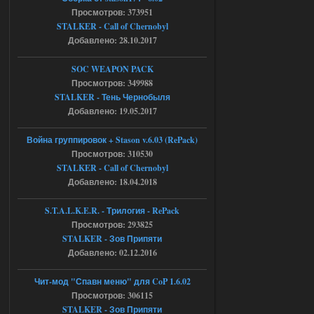
Просмотров: 373951
STCoP WP 3.4
STALKER - Call of Chernobyl
Stalker-Mods-Clan-su
17:08
Добавлено: 28.10.2017
Доступно только для пользователей
SOC WEAPON PACK
Просмотров: 349988
STALKER - Тень Чернобыля
04.08.2026
Ответить ➤
Добавлено: 19.05.2017
Объединенный Пак 2 + OGSR +
Война группировок + Stason v.6.03 (RePack)
STCoP WP 3.4
Просмотров: 310530
STALKER - Call of Chernobyl
Stalker-Mods-Clan-su
16:48
Добавлено: 18.04.2018
Доступно только для пользователей
S.T.A.L.K.E.R. - Трилогия - RePack
Просмотров: 293825
04.08.2026
Ответить ➤
STALKER - Зов Припяти
Добавлено: 02.12.2016
Объединенный Пак 2 + OGSR +
STCoP WP 3.4
Чит-мод "Спавн меню" для CoP 1.6.02
Просмотров: 306115
andreyforest1993
15:33
STALKER - Зов Припяти