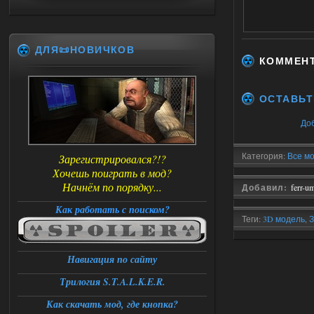
ДЛЯ📜НОВИЧКОВ
КОММЕН
ОСТАВЬТ
До
Категория:
Все мо
Зарегистрировался?!?
Хочешь поиграть в мод?
Начнём по порядку...
Добавил:
ferr-u
Как работать с поиском?
Теги:
3D модель
,
З
новые модели
,
Le
Навигация по сайту
Трилогия S.T.A.L.K.E.R.
Как скачать мод, где кнопка?