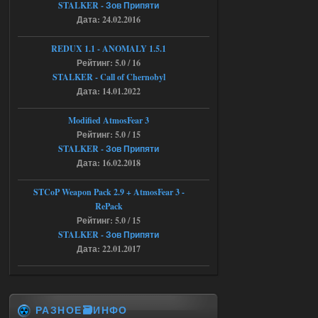
STALKER - Зов Припяти
Последний рассвет - Эпизод 1
Дата: 24.02.2016
Stalker-Mods-Clan-su
22:29
REDUX 1.1​​​​​​​ - ANOMALY 1.5.1
Рейтинг: 5.0 / 16
Доступно только для пользователей
STALKER - Call of Chernobyl
Дата: 14.01.2022
03.08.2026
Ответить ➤
Modified AtmosFear 3
Объединенный Пак 2 + OGSR +
Рейтинг: 5.0 / 15
STCoP WP 3.4
STALKER - Зов Припяти
Дата: 16.02.2018
Stalker-Mods-Clan-su
22:27
STCoP Weapon Pack 2.9 + AtmosFear 3 -
Доступно только для пользователей
RePack
Рейтинг: 5.0 / 15
STALKER - Зов Припяти
03.08.2026
Ответить ➤
Дата: 22.01.2017
Объединенный Пак 2 + OGSR +
STCoP WP 3.4
andreyforest1993
21:22
РАЗНОЕ🗃️ИНФО