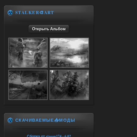
05.08.2026
Ответить ➤
STALKER🎨ART
Объединенный Пак 2 + OGSR +
STCoP WP 3.4
Открыть Альбом
Stalker-Mods-Clan-su
17:25
Доступно только для пользователей
04.08.2026
Ответить ➤
Объединенный Пак 2 + OGSR +
STCoP WP 3.4
Stalker-Mods-Clan-su
17:19
Доступно только для пользователей
СКАЧИВАЕМЫЕ📥МОДЫ
04.08.2026
Ответить ➤
Объединенный Пак 2 + OGSR +
Сборка от stason174 - 6.02