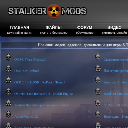
ГЛАВНАЯ
ФАЙЛЫ
ФОРУМ
ВИДЕО
news stalker-mods
скачать бесплатно
обсуждение
смотреть онлайн
Новинки модов, аддонов, дополнений для игры S.T
OGSR Flora Overhaul
Скованные одно
Dead Air: Refined
Последний рассве
OLR 2.5 + OGSR - RePack - Torrent
Anomaly Anthology
Oblivion Lost Remake 2.5 - OGSR Engine
Dead Air Summer
Тёмная Лощина - расширение + квест
GUNSLINGER mod
AtmosFear MAX
Возмездие - Nem
Тайна Зоны - Remaster 2026
ANOMALY ※ MEDI