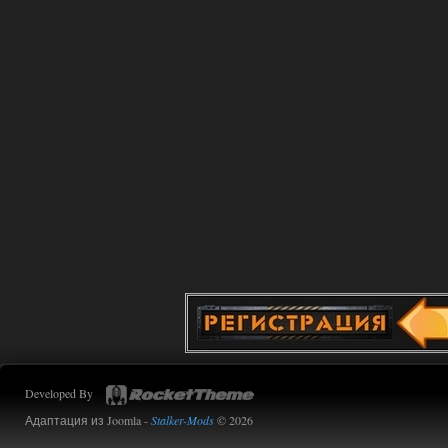
02.08.2026
Ответить ➤
Improved Weapon Pack (I.W.P.) - UPD
30.12.25
Werdassver
06:36
хорош мод! задания
прикольно!
02.08.2026
Ответить ➤
Oblivion Lost Remake 2.5 - OGSR
Engine
Stalker-Mods-Clan-su
14:16
Доступно только для пользователей
Developed By
01.08.2026
Ответить ➤
Адаптация из Joomla -
Stalker-Mods
© 2026