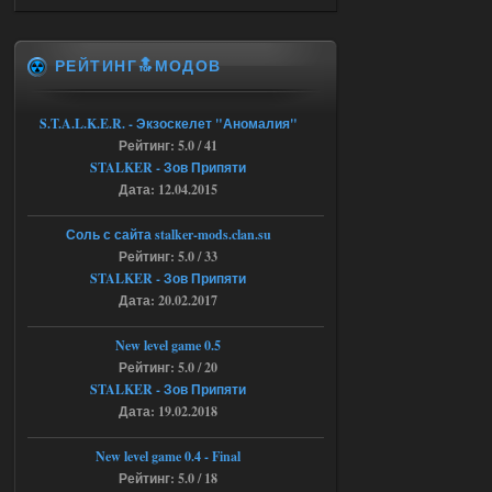
04.08.2026
Ответить ➤
РЕЙТИНГ🔝МОДОВ
Объединенный Пак 2 + OGSR +
STCoP WP 3.4
S.T.A.L.K.E.R. - Экзоскелет "Аномалия"
Stalker-Mods-Clan-su
11:30
Рейтинг: 5.0 / 41
STALKER - Зов Припяти
Доступно только для пользователей
Дата: 12.04.2015
04.08.2026
Ответить ➤
Соль с сайта stalker-mods.clan.su
Рейтинг: 5.0 / 33
Объединенный Пак 2 + OGSR +
STALKER - Зов Припяти
Дата: 20.02.2017
STCoP WP 3.4
andreyforest1993
08:24
New level game 0.5
там есть опция расшириные
Рейтинг: 5.0 / 20
анимации нпс, я поставил
STALKER - Зов Припяти
галочку но толку ноль, ни каких
Дата: 19.02.2018
анимаций нет, может это что-то другое,
не известно, больше нет ни каких таких
кнопок по поводу анимаций
New level game 0.4 - Final
04.08.2026
Ответить ➤
Рейтинг: 5.0 / 18