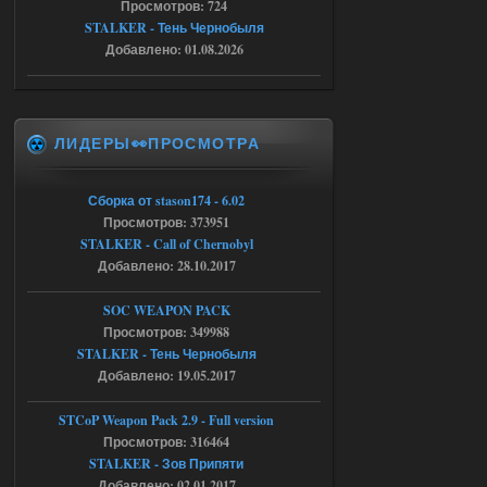
Просмотров: 724
20:23:10.934] [17468]
FATAL ERROR
STALKER - Тень Чернобыля
Добавлено: 01.08.2026
[error]Expression : FATAL ERROR
[error]Function :
CScriptEngine::lua_pcall_failed
[error]File : D:\a\OGSR-
Engine\OGSR-
Engine\ogsr_engine\COMMON_AI\scrip
ЛИДЕРЫ👀ПРОСМОТРА
t_engine.cpp
[error]Line : 75
[error]Description :
[CScriptEngine::lua_pcall_failed]: ... -
Сборка от stason174 - 6.02
shadow of
chernobyl\gamedata\scripts\xr_camper.sc
Просмотров: 373951
ript:510: attempt to index local 'manager'
STALKER - Call of Chernobyl
(a nil value)
Добавлено: 28.10.2017
Вылет после захода в Припять.
05.08.2026
Ответить ➤
SOC WEAPON PACK
Просмотров: 349988
Скованные одной цепью
STALKER - Тень Чернобыля
Добавлено: 19.05.2017
r4908778
18:37
с избавлением от баласта,
доходяга.
STCoP Weapon Pack 2.9 - Full version
Просмотров: 316464
STALKER - Зов Припяти
05.08.2026
Ответить ➤
Добавлено: 02.01.2017