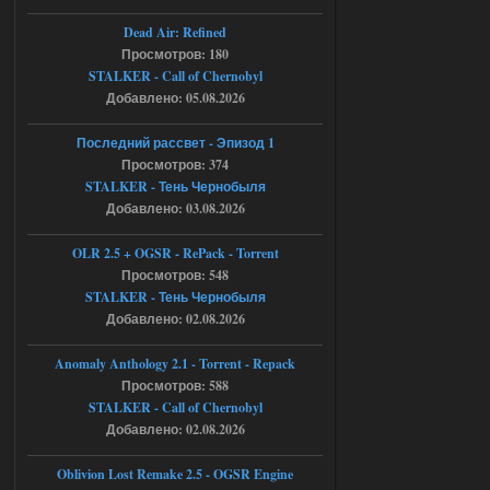
05.08.2026
Ответить ➤
Dead Air: Refined
Просмотров: 180
Тайна Зоны - Remaster 2026
STALKER - Call of Chernobyl
AndreySA
21:28
Добавлено: 05.08.2026
патч я установил после
установки мода, да, ладно,
Последний рассвет - Эпизод 1
наверное вы правы придется ожидать
Просмотров: 374
чудо))
STALKER - Тень Чернобыля
05.08.2026
Ответить ➤
Добавлено: 03.08.2026
Тайна Зоны - Remaster 2026
OLR 2.5 + OGSR - RePack - Torrent
Просмотров: 548
Stalker-Mods-Clan-su
20:50
STALKER - Тень Чернобыля
Добавлено: 02.08.2026
Доступно только для пользователей
Anomaly Anthology 2.1 - Torrent - Repack
05.08.2026
Ответить ➤
Просмотров: 588
STALKER - Call of Chernobyl
Тайна Зоны - Remaster 2026
Добавлено: 02.08.2026
AndreySA
20:25
Oblivion Lost Remake 2.5 - OGSR Engine
[05.08.26