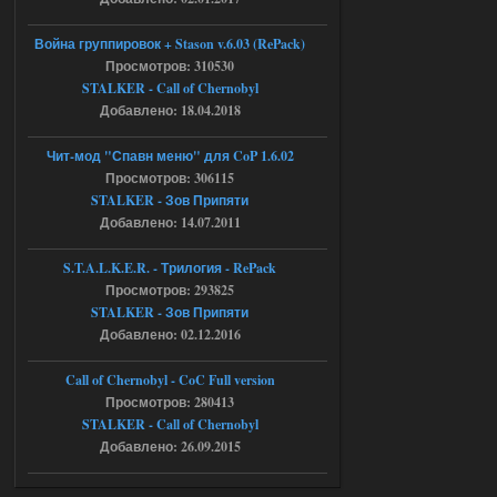
Путь во мгле + GUNSLINGER mod
Война группировок + Stason v.6.03 (RePack)
Просмотров: 310530
Stalker-Mods-Clan-su
16:57
STALKER - Call of Chernobyl
Добавлено: 18.04.2018
Доступно только для пользователей
Чит-мод "Спавн меню" для CoP 1.6.02
05.08.2026
Ответить ➤
Просмотров: 306115
STALKER - Зов Припяти
Путь во мгле + GUNSLINGER mod
Добавлено: 14.07.2011
stalker673920
16:09
S.T.A.L.K.E.R. - Трилогия - RePack
где пароль?
Просмотров: 293825
STALKER - Зов Припяти
Добавлено: 02.12.2016
05.08.2026
Ответить ➤
Call of Chernobyl - CoC Full version
Dead Air: Refined
Просмотров: 280413
STALKER - Call of Chernobyl
Stalker-Mods-Clan-su
09:03
Добавлено: 26.09.2015
Доступно только для пользователей