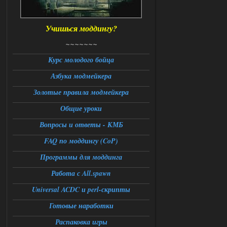
06.08.2026
Ответить ➤
Учишься моддингу?
Universal Teleport v2.0
~~~~~~~
DEDULYA-1967
12:21
Курс молодого бойца
Поставил на чистый сталкер
Азбука модмейкера
10006, сразу
вылет [error]Arguments :
msg_box_kicked_by_server:picture
Золотые правила модмейкера
06.08.2026
Ответить ➤
Общие уроки
Вопросы и ответы - КМБ
Спавнер + Правки + Античит - Dead
City Final
FAQ по моддингу (CoP)
Stalker-Mods-Clan-su
09:53
Программы для моддинга
Работа с All.spawn
Доступно только для пользователей
Universal ACDC и perl-скрипты
06.08.2026
Ответить ➤
Готовые наработки
Спавнер + Правки + Античит - Dead
Распаковка игры