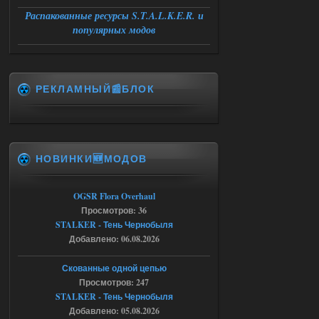
City Final
Распакованные ресурсы S.T.A.L.K.E.R. и
популярных модов
Michman1970
09:16
Что то не работает спавнер,
все устанавливал по
мануалу......
РЕКЛАМНЫЙ📰БЛОК
06.08.2026
Ответить ➤
Игра для сталкера 21-очко
ruslanpyrusov
23:13
НОВИНКИ🆕МОДОВ
как изменить макс сумму
ставки в файлах чтобы
ставить больше 1 к
OGSR Flora Overhaul
Просмотров: 36
05.08.2026
Ответить ➤
STALKER - Тень Чернобыля
Добавлено: 06.08.2026
Тайна Зоны - Remaster 2026
Stalker-Mods-Clan-su
21:33
Скованные одной цепью
Просмотров: 247
Доступно только для пользователей
STALKER - Тень Чернобыля
Добавлено: 05.08.2026