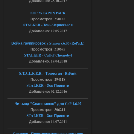
Добавлено: 28.10.2017
04.08.2026
Ответить ➤
SOC WEAPON PACK
Просмотров: 350185
Объединенный Пак 2 + OGSR +
STALKER - Тень Чернобыля
STCoP WP 3.4
Добавлено: 19.05.2017
Stalker-Mods-Clan-su
17:19
Война группировок + Stason v.6.03 (RePack)
Просмотров: 310695
Доступно только для пользователей
STALKER - Call of Chernobyl
Добавлено: 18.04.2018
04.08.2026
Ответить ➤
S.T.A.L.K.E.R. - Трилогия - RePack
Просмотров: 294118
Объединенный Пак 2 + OGSR +
STALKER - Зов Припяти
STCoP WP 3.4
Добавлено: 02.12.2016
Stalker-Mods-Clan-su
17:08
Чит-мод "Спавн меню" для CoP 1.6.02
Просмотров: 306211
Доступно только для пользователей
STALKER - Зов Припяти
Добавлено: 14.07.2011
04.08.2026
Ответить ➤
Спавнер - Пространственная аномалия