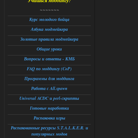
Учишься моддингу?
Universal Teleport v2.0
~~~~~~~
Stalker-Mods-Clan-su
14:28
Курс молодого бойца
Азбука модмейкера
Доступно только для пользователей
Золотые правила модмейкера
06.08.2026
Ответить ➤
Общие уроки
Universal Teleport v2.0
Вопросы и ответы - КМБ
FAQ по моддингу (CoP)
DEDULYA-1967
13:56
Программы для моддинга
Доступно только для пользователей
Работа с All.spawn
06.08.2026
Ответить ➤
Universal ACDC и perl-скрипты
Готовые наработки
Universal Teleport v2.0
Распаковка игры
Stalker-Mods-Clan-su
12:26
Распакованные ресурсы S.T.A.L.K.E.R. и
Доступно только для пользователей
популярных модов