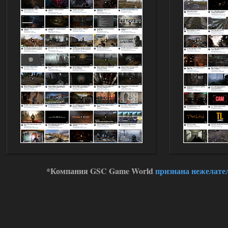
Доступно только для пользователей
03.08.2026
Ответить ➤
Improved Weapon Pack (I.W.P.) - UPD
30.12.25
Stalker-Mods-Clan-su
11:00
Глобальный патч от
31.07.2026.
Устанавливать только
поверх финальной версии все в одном
(Standalone Final) от 29.12.2025!
Доступно только для пользователей
03.08.2026
Ответить ➤
*Компания GSC Game World
признана нежелате
ANOMALY ※ MEDIUM 7.0
Dvoeshnik
21:30
Хорошая сборка, графон и
детали на высоте не так
мрачно как в других сборках, дождь