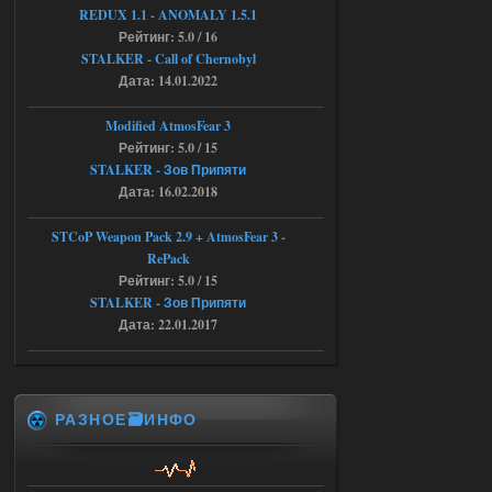
REDUX 1.1​​​​​​​ - ANOMALY 1.5.1
Рейтинг: 5.0 / 16
04.08.2026
Ответить ➤
STALKER - Call of Chernobyl
Объединенный Пак 2 + OGSR +
Дата: 14.01.2022
STCoP WP 3.4
Modified AtmosFear 3
andreyforest1993
08:24
Рейтинг: 5.0 / 15
STALKER - Зов Припяти
там есть опция расшириные
анимации нпс, я поставил
Дата: 16.02.2018
галочку но толку ноль, ни каких
анимаций нет, может это что-то другое,
не известно, больше нет ни каких таких
STCoP Weapon Pack 2.9 + AtmosFear 3 -
кнопок по поводу анимаций
RePack
04.08.2026
Ответить ➤
Рейтинг: 5.0 / 15
STALKER - Зов Припяти
Последний рассвет - Эпизод 1
Дата: 22.01.2017
Stalker-Mods-Clan-su
22:29
Доступно только для пользователей
РАЗНОЕ🗃️ИНФО
03.08.2026
Ответить ➤