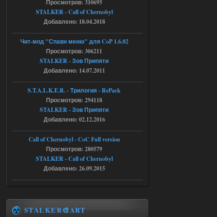
Просмотров: 310695
FATAL ERROR
STALKER - Call of Chernobyl
[error]Expression : FATAL ERROR
Добавлено: 18.04.2018
[error]Function :
CScriptEngine::lua_pcall_failed
[error]File : D:\a\OGSR-
Чит-мод "Спавн меню" для CoP 1.6.02
Engine\OGSR-
Engine\ogsr_engine\COMMON_AI\scrip
Просмотров: 306211
t_engine.cpp
STALKER - Зов Припяти
[error]Line : 75
Добавлено: 14.07.2011
[error]Description :
[CScriptEngine::lua_pcall_failed]: ... -
shadow of
S.T.A.L.K.E.R. - Трилогия - RePack
chernobyl\gamedata\scripts\xr_camper.sc
ript:510: attempt to index local 'manager'
Просмотров: 294118
(a nil value)
STALKER - Зов Припяти
Вылет после захода в Припять.
Добавлено: 02.12.2016
05.08.2026
Ответить ➤
Call of Chernobyl - CoC Full version
Путь во мгле + GUNSLINGER mod
Просмотров: 280579
STALKER - Call of Chernobyl
Stalker-Mods-Clan-su
16:57
Добавлено: 26.09.2015
Доступно только для пользователей
05.08.2026
Ответить ➤
STALKER🎨ART