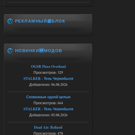
06.08.2026
Ответить ➤
Universal Teleport v2.0
РЕКЛАМНЫЙ📰БЛОК
DEDULYA-1967
12:21
Поставил на чистый сталкер
10006, сразу
вылет [error]Arguments :
НОВИНКИ🆕МОДОВ
msg_box_kicked_by_server:picture
06.08.2026
Ответить ➤
OGSR Flora Overhaul
Спавнер + Правки + Античит - Dead
Просмотров: 329
City Final
STALKER - Тень Чернобыля
Добавлено: 06.08.2026
Stalker-Mods-Clan-su
09:53
Скованные одной цепью
Доступно только для пользователей
Просмотров: 664
STALKER - Тень Чернобыля
Добавлено: 05.08.2026
06.08.2026
Ответить ➤
Спавнер + Правки + Античит - Dead
Dead Air: Refined
Просмотров: 478
City Final