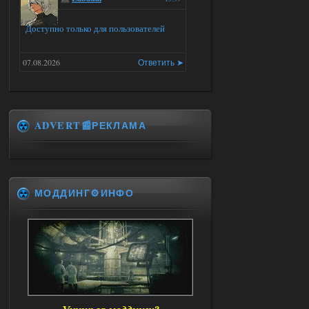
Доступно только для пользователей
07.08.2026
Ответить ➤
Universal Teleport v2.0
Stalker-Mods-Clan-su
15:03
ADVERT📰РЕКЛАМА
Доступно только для пользователей
06.08.2026
Ответить ➤
МОДДИНГ⚙️ИНФО
Universal Teleport v2.0
DEDULYA-1967
15:01
Я не хотел кого то расстроить
и тем более обидеть, но чтобы
я не ставил для тестов , всё работало на
ура. WINDOWS 11pro\64, озу 16гб,
intel xeon v3 1270 v2, gtx 1050 ti
06.08.2026
Ответить ➤