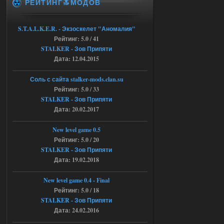
РЕЙТИНГ🔝МОДОВ
это и есть эта версия мода
Объединенный Пак 2 + OGSR
+ STCoP WP 3.4, только нет ни каких
S.T.A.L.K.E.R. - Экзоскелет "Аномалия"
анимаций курения и анимаций еды и
Рейтинг: 5.0 / 41
экзоча как в трелере
STALKER - Зов Припяти
04.08.2026
Ответить ➤
Дата: 12.04.2015
Объединенный Пак 2 + OGSR +
Соль с сайта stalker-mods.clan.su
STCoP WP 3.4
Рейтинг: 5.0 / 33
STALKER - Зов Припяти
andreyforest1993
15:00
Дата: 20.02.2017
https://rutube.ru/video/50be34
6a53045b746b6f2d80812029a
3/?r=plemwd
New level game 0.5
Рейтинг: 5.0 / 20
04.08.2026
Ответить ➤
STALKER - Зов Припяти
Дата: 19.02.2018
Объединенный Пак 2 + OGSR +
STCoP WP 3.4
New level game 0.4 - Final
Рейтинг: 5.0 / 18
Stalker-Mods-Clan-su
11:30
STALKER - Зов Припяти
Дата: 24.02.2016
Доступно только для пользователей