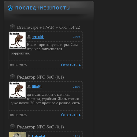
ПОСЛЕДНИЕ✍🏻ПОСТЫ
Dreamscape + I.W.P. + CoC 1.4.22
sercobis
20:05
Вылет при запуске игры. Сам
лаунчер запускается
корректно.
09.08.2026
Ответить ➤
Редактор NPC SoC (0.1)
filin04
21:06
да в смыслиии? отличная
васянка, удобная. Жаль только
уже почти 20 лет прошло с релиза, ёпть
08.08.2026
Ответить ➤
Редактор NPC SoC (0.1)
Labadal
15:39