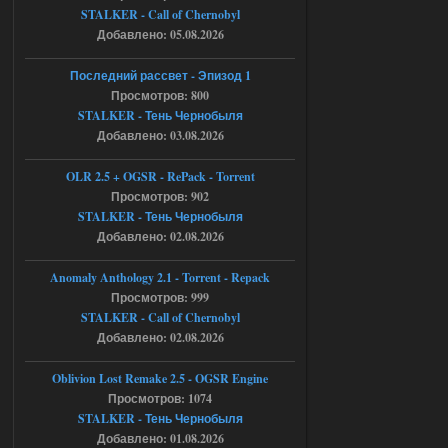
STALKER - Call of Chernobyl
Michman1970
09:16
Добавлено: 05.08.2026
Что то не работает спавнер,
все устанавливал по
Последний рассвет - Эпизод 1
мануалу......
Просмотров: 800
STALKER - Тень Чернобыля
06.08.2026
Ответить ➤
Добавлено: 03.08.2026
Игра для сталкера 21-очко
OLR 2.5 + OGSR - RePack - Torrent
ruslanpyrusov
23:13
Просмотров: 902
STALKER - Тень Чернобыля
как изменить макс сумму
ставки в файлах чтобы
Добавлено: 02.08.2026
ставить больше 1 к
Anomaly Anthology 2.1 - Torrent - Repack
05.08.2026
Ответить ➤
Просмотров: 999
STALKER - Call of Chernobyl
Тайна Зоны - Remaster 2026
Добавлено: 02.08.2026
Stalker-Mods-Clan-su
21:33
Oblivion Lost Remake 2.5 - OGSR Engine
Просмотров: 1074
Доступно только для пользователей
STALKER - Тень Чернобыля
Добавлено: 01.08.2026