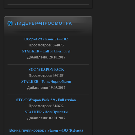
05.08.2026
Ответить ➤
Тайна Зоны - Remaster 2026
AndreySA
21:28
ЛИДЕРЫ👀ПРОСМОТРА
патч я установил после
установки мода, да, ладно,
наверное вы правы придется ожидать
Сборка от stason174 - 6.02
чудо))
Просмотров: 374073
05.08.2026
Ответить ➤
STALKER - Call of Chernobyl
Добавлено: 28.10.2017
Тайна Зоны - Remaster 2026
SOC WEAPON PACK
Stalker-Mods-Clan-su
20:50
Просмотров: 350185
STALKER - Тень Чернобыля
Доступно только для пользователей
Добавлено: 19.05.2017
05.08.2026
Ответить ➤
STCoP Weapon Pack 2.9 - Full version
Просмотров: 316622
Тайна Зоны - Remaster 2026
STALKER - Зов Припяти
Добавлено: 02.01.2017
AndreySA
20:25
[05.08.26
Война группировок + Stason v.6.03 (RePack)
20:23:10.934] [17468]