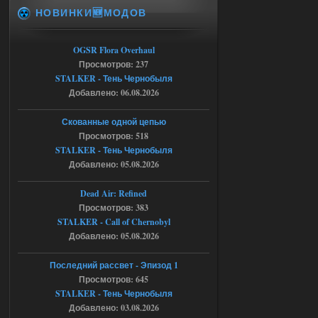
НОВИНКИ🆕МОДОВ
Доступно только для пользователей
06.08.2026
Ответить ➤
OGSR Flora Overhaul
Просмотров: 237
Спавнер + Правки + Античит - Dead
STALKER - Тень Чернобыля
Добавлено: 06.08.2026
City Final
Michman1970
09:16
Скованные одной цепью
Что то не работает спавнер,
Просмотров: 518
все устанавливал по
STALKER - Тень Чернобыля
мануалу......
Добавлено: 05.08.2026
06.08.2026
Ответить ➤
Dead Air: Refined
Просмотров: 383
Игра для сталкера 21-очко
STALKER - Call of Chernobyl
ruslanpyrusov
23:13
Добавлено: 05.08.2026
как изменить макс сумму
ставки в файлах чтобы
Последний рассвет - Эпизод 1
ставить больше 1 к
Просмотров: 645
STALKER - Тень Чернобыля
05.08.2026
Ответить ➤
Добавлено: 03.08.2026