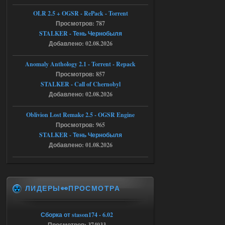
Тайна Зоны - Remaster 2026
OLR 2.5 + OGSR - RePack - Torrent
Stalker-Mods-Clan-su
21:33
Просмотров: 787
STALKER - Тень Чернобыля
Добавлено: 02.08.2026
Доступно только для пользователей
Anomaly Anthology 2.1 - Torrent - Repack
05.08.2026
Ответить ➤
Просмотров: 857
STALKER - Call of Chernobyl
Тайна Зоны - Remaster 2026
Добавлено: 02.08.2026
AndreySA
21:28
Oblivion Lost Remake 2.5 - OGSR Engine
патч я установил после
установки мода, да, ладно,
Просмотров: 965
наверное вы правы придется ожидать
STALKER - Тень Чернобыля
чудо))
Добавлено: 01.08.2026
05.08.2026
Ответить ➤
Тайна Зоны - Remaster 2026
ЛИДЕРЫ👀ПРОСМОТРА
Stalker-Mods-Clan-su
20:50
Доступно только для пользователей
Сборка от stason174 - 6.02
Просмотров: 374033