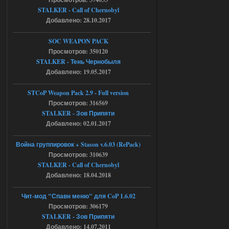
05.08.2026
Ответить ➤
STALKER - Call of Chernobyl
Добавлено: 28.10.2017
Тайна Зоны - Remaster 2026
SOC WEAPON PACK
AndreySA
20:25
Просмотров: 350120
[05.08.26
STALKER - Тень Чернобыля
20:23:10.934] [17468]
Добавлено: 19.05.2017
FATAL ERROR
[error]Expression : FATAL ERROR
STCoP Weapon Pack 2.9 - Full version
[error]Function :
CScriptEngine::lua_pcall_failed
Просмотров: 316569
[error]File : D:\a\OGSR-
STALKER - Зов Припяти
Engine\OGSR-
Engine\ogsr_engine\COMMON_AI\scrip
Добавлено: 02.01.2017
t_engine.cpp
[error]Line : 75
Война группировок + Stason v.6.03 (RePack)
[error]Description :
[CScriptEngine::lua_pcall_failed]: ... -
Просмотров: 310639
shadow of
STALKER - Call of Chernobyl
chernobyl\gamedata\scripts\xr_camper.sc
ript:510: attempt to index local 'manager'
Добавлено: 18.04.2018
(a nil value)
Вылет после захода в Припять.
Чит-мод "Спавн меню" для CoP 1.6.02
05.08.2026
Ответить ➤
Просмотров: 306179
STALKER - Зов Припяти
Скованные одной цепью
Добавлено: 14.07.2011