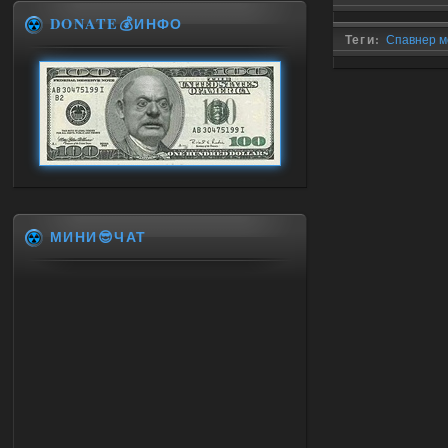
DONATE💰ИНФО
Теги:
Спавнер м
0.8.1
,
дополнения 
МИНИ😎ЧАТ