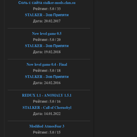
Соль с сайта stalker-mods.clan.su
STCoP WP 3.4
Рейтинг: 5.0 / 33
STALKER - Зов Припяти
andreyforest1993
15:00
Дата: 20.02.2017
https://rutube.ru/video/50be34
6a53045b746b6f2d80812029a
3/?r=plemwd
New level game 0.5
Рейтинг: 5.0 / 20
04.08.2026
Ответить ➤
STALKER - Зов Припяти
Дата: 19.02.2018
Объединенный Пак 2 + OGSR +
STCoP WP 3.4
New level game 0.4 - Final
Рейтинг: 5.0 / 18
Stalker-Mods-Clan-su
11:30
STALKER - Зов Припяти
Дата: 24.02.2016
Доступно только для пользователей
REDUX 1.1​​​​​​​ - ANOMALY 1.5.1
Рейтинг: 5.0 / 16
04.08.2026
Ответить ➤
STALKER - Call of Chernobyl
Объединенный Пак 2 + OGSR +
Дата: 14.01.2022
STCoP WP 3.4
Modified AtmosFear 3
andreyforest1993
08:24
Рейтинг: 5.0 / 15