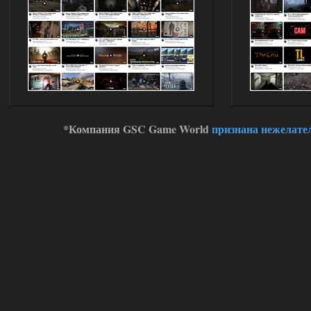
Stalker-Mods-Clan-su
11:00
Глобальный патч от
31.07.2026.
Устанавливать только
поверх финальной версии все в одном
(Standalone Final) от 29.12.2025!
Доступно только для пользователей
03.08.2026
Ответить ➤
*Компания GSC Game World
признана нежелате
ANOMALY ※ MEDIUM 7.0
Dvoeshnik
21:30
Хорошая сборка, графон и
детали на высоте не так
мрачно как в других сборках, дождь
барабанит по металу это нечто. Люблю
хардкор по типу Dead Air но здесь он
компромисный не такой жесткий.
Стартовый набор удивил на харде и
выживании такой комбез крутой не
удержался взял его и ножичек. Забавно
получилось, благо тайники спасают.
Поигрался пока немного но уже оч
нравится как то так!
02.08.2026
Ответить ➤