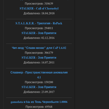
Просмотров: 310639
Доступно только для пользователей
STALKER - Call of Chernobyl
Добавлено: 18.04.2018
04.08.2026
Ответить ➤
S.T.A.L.K.E.R. - Трилогия - RePack
Просмотров: 294011
Объединенный Пак 2 + OGSR +
STALKER - Зов Припяти
STCoP WP 3.4
Добавлено: 02.12.2016
Stalker-Mods-Clan-su
17:08
Чит-мод "Спавн меню" для CoP 1.6.02
Просмотров: 306179
Доступно только для пользователей
STALKER - Зов Припяти
Добавлено: 14.07.2011
04.08.2026
Ответить ➤
Спавнер - Пространственная аномалия
Объединенный Пак 2 + OGSR +
4.1
STCoP WP 3.4
Просмотров: 150200
STALKER - Зов Припяти
Stalker-Mods-Clan-su
16:48
Добавлено: 23.09.2017
Доступно только для пользователей
gamedata и bin из Тень Чернобыля 1.0006
Просмотров: 69568