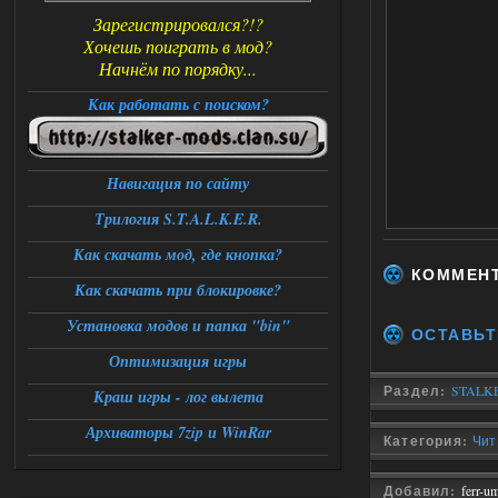
Зарегистрировался?!?
Хочешь поиграть в мод?
Начнём по порядку...
Как работать с поиском?
Навигация по сайту
Трилогия S.T.A.L.K.E.R.
Как скачать мод, где кнопка?
КОММЕН
Как скачать при блокировке?
Установка модов и папка "bin"
ОСТАВЬТ
Оптимизация игры
Раздел:
STALKE
Краш игры - лог вылета
Архиваторы 7zip и WinRar
Категория:
Чит
Добавил:
ferr-u