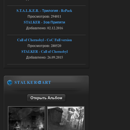
r4908778
18:37
S.T.A.L.K.E.R. - Трилогия - RePack
с избавлением от баласта,
Просмотров: 294011
доходяга.
STALKER - Зов Припяти
Добавлено: 02.12.2016
05.08.2026
Ответить ➤
Call of Chernobyl - CoC Full version
Путь во мгле + GUNSLINGER mod
Просмотров: 280520
STALKER - Call of Chernobyl
Stalker-Mods-Clan-su
16:57
Добавлено: 26.09.2015
Доступно только для пользователей
05.08.2026
Ответить ➤
STALKER🎨ART
Путь во мгле + GUNSLINGER mod
Открыть Альбом
stalker673920
16:09
где пароль?
05.08.2026
Ответить ➤