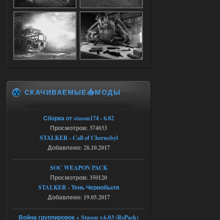
Dead Air: Refined
Stalker-Mods-Clan-su
09:03
Доступно только для пользователей
05.08.2026
Ответить ➤
СКАЧИВАЕМЫЕ📥МОДЫ
Объединенный Пак 2 + OGSR +
STCoP WP 3.4
Сборка от stason174 - 6.02
Stalker-Mods-Clan-su
17:25
Просмотров: 374033
STALKER - Call of Chernobyl
Доступно только для пользователей
Добавлено: 28.10.2017
04.08.2026
Ответить ➤
SOC WEAPON PACK
Просмотров: 350120
Объединенный Пак 2 + OGSR +
STALKER - Тень Чернобыля
STCoP WP 3.4
Добавлено: 19.05.2017
Stalker-Mods-Clan-su
17:19
Война группировок + Stason v.6.03 (RePack)