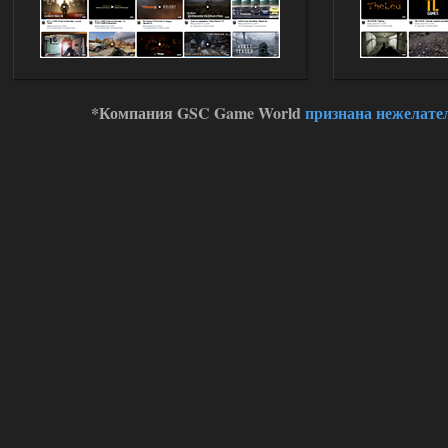
Устанавливать только
поверх финальной версии все в одном
(Standalone Final) от 29.12.2025!
Доступно только для пользователей
03.08.2026
Ответить ➤
*Компания GSC Game World
признана нежелате
ANOMALY ※ MEDIUM 7.0
Dvoeshnik
21:30
Хорошая сборка, графон и
детали на высоте не так
мрачно как в других сборках, дождь
барабанит по металу это нечто. Люблю
хардкор по типу Dead Air но здесь он
компромисный не такой жесткий.
Стартовый набор удивил на харде и
выживании такой комбез крутой не
удержался взял его и ножичек. Забавно
получилось, благо тайники спасают.
Поигрался пока немного но уже оч
нравится как то так!
02.08.2026
Ответить ➤
Lost Alpha Enhanced Edition 1.3 +
Stalker-Mods-Clan-su
12:09