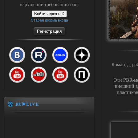
нарушение требований бан.
Войти через uID
Старая форма входа
Регистрация
Команда, ра
Эти PBR-ма
внешний в
пластиков
RU▶️LIVE