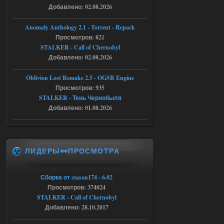
Добавлено: 02.08.2026
Доступно только для пользователей
Anomaly Anthology 2.1 - Torrent - Repack
05.08.2026
Ответить ➤
Просмотров: 821
STALKER - Call of Chernobyl
Тайна Зоны - Remaster 2026
Добавлено: 02.08.2026
AndreySA
21:28
Oblivion Lost Remake 2.5 - OGSR Engine
патч я установил после
установки мода, да, ладно,
Просмотров: 935
наверное вы правы придется ожидать
STALKER - Тень Чернобыля
чудо))
Добавлено: 01.08.2026
05.08.2026
Ответить ➤
Тайна Зоны - Remaster 2026
ЛИДЕРЫ👀ПРОСМОТРА
Stalker-Mods-Clan-su
20:50
Доступно только для пользователей
Сборка от stason174 - 6.02
Просмотров: 374024
05.08.2026
Ответить ➤
STALKER - Call of Chernobyl
Добавлено: 28.10.2017
Тайна Зоны - Remaster 2026