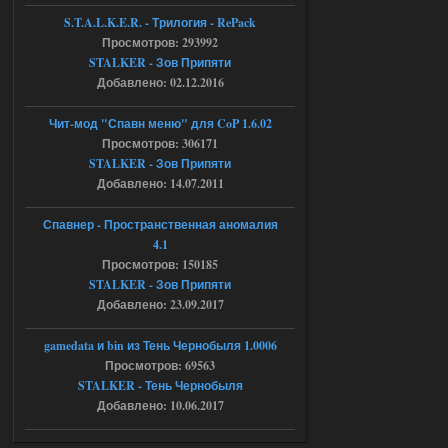
04.08.2026
Ответить ➤
S.T.A.L.K.E.R. - Трилогия - RePack
Просмотров: 293992
Объединенный Пак 2 + OGSR +
STALKER - Зов Припяти
STCoP WP 3.4
Добавлено: 02.12.2016
Stalker-Mods-Clan-su
17:08
Чит-мод "Спавн меню" для CoP 1.6.02
Просмотров: 306171
Доступно только для пользователей
STALKER - Зов Припяти
Добавлено: 14.07.2011
04.08.2026
Ответить ➤
Спавнер - Пространственная аномалия
Объединенный Пак 2 + OGSR +
4.1
STCoP WP 3.4
Просмотров: 150185
STALKER - Зов Припяти
Stalker-Mods-Clan-su
16:48
Добавлено: 23.09.2017
Доступно только для пользователей
gamedata и bin из Тень Чернобыля 1.0006
Просмотров: 69563
04.08.2026
Ответить ➤
STALKER - Тень Чернобыля
Добавлено: 10.06.2017
Объединенный Пак 2 + OGSR +
STCoP WP 3.4