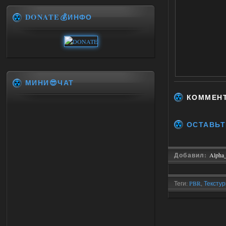
DONATE💰ИНФО
МИНИ😎ЧАТ
КОММЕН
ОСТАВЬТ
Добавил:
Alpha
Теги:
PBR
,
Тексту