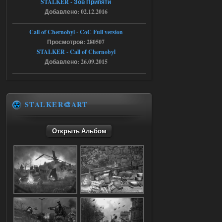
STALKER - Зов Припяти
Добавлено: 02.12.2016
05.08.2026
Ответить ➤
Call of Chernobyl - CoC Full version
Путь во мгле + GUNSLINGER mod
Просмотров: 280507
STALKER - Call of Chernobyl
Stalker-Mods-Clan-su
16:57
Добавлено: 26.09.2015
Доступно только для пользователей
05.08.2026
Ответить ➤
STALKER🎨ART
Путь во мгле + GUNSLINGER mod
Открыть Альбом
stalker673920
16:09
где пароль?
05.08.2026
Ответить ➤
Dead Air: Refined
Stalker-Mods-Clan-su
09:03