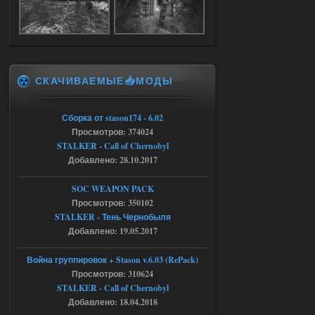
Доступно только для пользователей
05.08.2026
Ответить ➤
СКАЧИВАЕМЫЕ📥МОДЫ
Объединенный Пак 2 + OGSR +
STCoP WP 3.4
Сборка от stason174 - 6.02
Stalker-Mods-Clan-su
17:25
Просмотров: 374024
STALKER - Call of Chernobyl
Доступно только для пользователей
Добавлено: 28.10.2017
04.08.2026
Ответить ➤
SOC WEAPON PACK
Просмотров: 350102
Объединенный Пак 2 + OGSR +
STALKER - Тень Чернобыля
STCoP WP 3.4
Добавлено: 19.05.2017
Stalker-Mods-Clan-su
17:19
Война группировок + Stason v.6.03 (RePack)
Просмотров: 310624
Доступно только для пользователей
STALKER - Call of Chernobyl
Добавлено: 18.04.2018