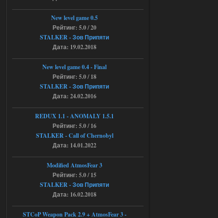
https://rutube.ru/video/50be34
6a53045b746b6f2d80812029a
3/?r=plemwd
New level game 0.5
Рейтинг: 5.0 / 20
04.08.2026
Ответить ➤
STALKER - Зов Припяти
Дата: 19.02.2018
Объединенный Пак 2 + OGSR +
STCoP WP 3.4
New level game 0.4 - Final
Рейтинг: 5.0 / 18
Stalker-Mods-Clan-su
11:30
STALKER - Зов Припяти
Дата: 24.02.2016
Доступно только для пользователей
REDUX 1.1​​​​​​​ - ANOMALY 1.5.1
Рейтинг: 5.0 / 16
04.08.2026
Ответить ➤
STALKER - Call of Chernobyl
Объединенный Пак 2 + OGSR +
Дата: 14.01.2022
STCoP WP 3.4
Modified AtmosFear 3
andreyforest1993
08:24
Рейтинг: 5.0 / 15
STALKER - Зов Припяти
там есть опция расшириные
анимации нпс, я поставил
Дата: 16.02.2018
галочку но толку ноль, ни каких
анимаций нет, может это что-то другое,
не известно, больше нет ни каких таких
STCoP Weapon Pack 2.9 + AtmosFear 3 -