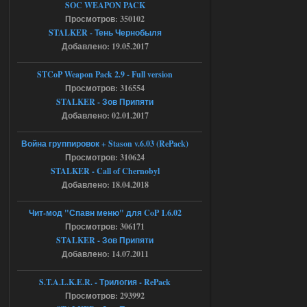
SOC WEAPON PACK
AndreySA
20:25
Просмотров: 350102
[05.08.26
STALKER - Тень Чернобыля
20:23:10.934] [17468]
Добавлено: 19.05.2017
FATAL ERROR
[error]Expression : FATAL ERROR
STCoP Weapon Pack 2.9 - Full version
[error]Function :
CScriptEngine::lua_pcall_failed
Просмотров: 316554
[error]File : D:\a\OGSR-
STALKER - Зов Припяти
Engine\OGSR-
Engine\ogsr_engine\COMMON_AI\scrip
Добавлено: 02.01.2017
t_engine.cpp
[error]Line : 75
Война группировок + Stason v.6.03 (RePack)
[error]Description :
[CScriptEngine::lua_pcall_failed]: ... -
Просмотров: 310624
shadow of
STALKER - Call of Chernobyl
chernobyl\gamedata\scripts\xr_camper.sc
ript:510: attempt to index local 'manager'
Добавлено: 18.04.2018
(a nil value)
Вылет после захода в Припять.
Чит-мод "Спавн меню" для CoP 1.6.02
05.08.2026
Ответить ➤
Просмотров: 306171
STALKER - Зов Припяти
Скованные одной цепью
Добавлено: 14.07.2011
r4908778
18:37
S.T.A.L.K.E.R. - Трилогия - RePack
с избавлением от баласта,
Просмотров: 293992
доходяга.