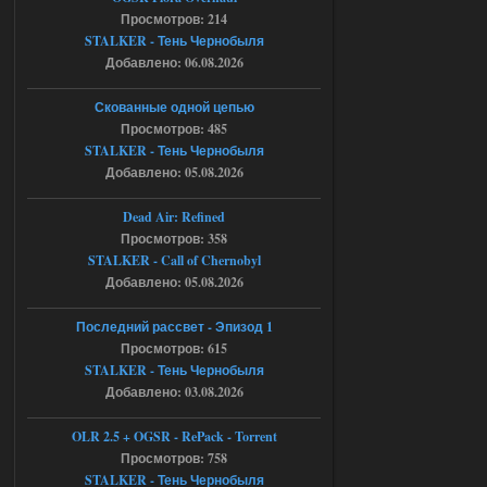
Просмотров: 214
Спавнер + Правки + Античит - Dead
STALKER - Тень Чернобыля
Добавлено: 06.08.2026
City Final
Michman1970
09:16
Скованные одной цепью
Что то не работает спавнер,
Просмотров: 485
все устанавливал по
STALKER - Тень Чернобыля
мануалу......
Добавлено: 05.08.2026
06.08.2026
Ответить ➤
Dead Air: Refined
Просмотров: 358
Игра для сталкера 21-очко
STALKER - Call of Chernobyl
ruslanpyrusov
23:13
Добавлено: 05.08.2026
как изменить макс сумму
ставки в файлах чтобы
Последний рассвет - Эпизод 1
ставить больше 1 к
Просмотров: 615
STALKER - Тень Чернобыля
05.08.2026
Ответить ➤
Добавлено: 03.08.2026
Тайна Зоны - Remaster 2026
OLR 2.5 + OGSR - RePack - Torrent
Stalker-Mods-Clan-su
21:33
Просмотров: 758
STALKER - Тень Чернобыля