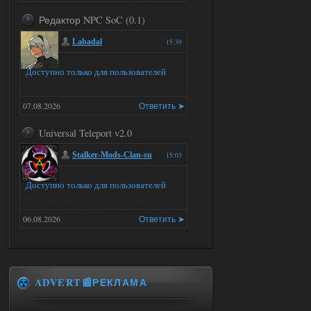
Редактор NPC SoC (0.1)
Labadal
15:39
Доступно только для пользователей
07.08.2026
Ответить ➤
Universal Teleport v2.0
Stalker-Mods-Clan-su
15:03
Доступно только для пользователей
06.08.2026
Ответить ➤
Universal Teleport v2.0
DEDULYA-1967
15:01
ADVERT📰РЕКЛАМА
Я не хотел кого то расстроить
и тем более обидеть, но чтобы
я не ставил для тестов , всё работало на