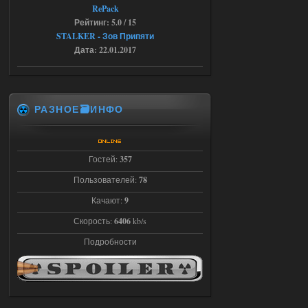
кнопок по поводу анимаций
RePack
04.08.2026
Ответить ➤
Рейтинг: 5.0 / 15
STALKER - Зов Припяти
Последний рассвет - Эпизод 1
Дата: 22.01.2017
Stalker-Mods-Clan-su
22:29
Доступно только для пользователей
РАЗНОЕ🗃️ИНФО
03.08.2026
Ответить ➤
Гостей:
357
Объединенный Пак 2 + OGSR +
STCoP WP 3.4
Пользователей:
78
Stalker-Mods-Clan-su
Качают:
9
22:27
Скорость:
6406
kb/s
Доступно только для пользователей
Подробности
03.08.2026
Ответить ➤
Объединенный Пак 2 + OGSR +
STCoP WP 3.4