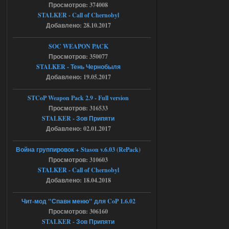
Тайна Зоны - Remaster 2026
Просмотров: 374008
STALKER - Call of Chernobyl
Stalker-Mods-Clan-su
20:50
Добавлено: 28.10.2017
Доступно только для пользователей
SOC WEAPON PACK
Просмотров: 350077
05.08.2026
Ответить ➤
STALKER - Тень Чернобыля
Добавлено: 19.05.2017
Тайна Зоны - Remaster 2026
STCoP Weapon Pack 2.9 - Full version
AndreySA
20:25
Просмотров: 316533
[05.08.26
STALKER - Зов Припяти
20:23:10.934] [17468]
FATAL ERROR
Добавлено: 02.01.2017
[error]Expression : FATAL ERROR
Война группировок + Stason v.6.03 (RePack)
[error]Function :
CScriptEngine::lua_pcall_failed
Просмотров: 310603
[error]File : D:\a\OGSR-
STALKER - Call of Chernobyl
Engine\OGSR-
Engine\ogsr_engine\COMMON_AI\scrip
Добавлено: 18.04.2018
t_engine.cpp
[error]Line : 75
[error]Description :
Чит-мод "Спавн меню" для CoP 1.6.02
[CScriptEngine::lua_pcall_failed]: ... -
Просмотров: 306160
shadow of
chernobyl\gamedata\scripts\xr_camper.sc
STALKER - Зов Припяти
ript:510: attempt to index local 'manager'