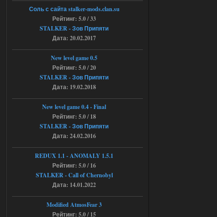
+ STCoP WP 3.4, только нет ни каких
Соль с сайта stalker-mods.clan.su
анимаций курения и анимаций еды и
экзоча как в трелере
Рейтинг: 5.0 / 33
STALKER - Зов Припяти
04.08.2026
Ответить ➤
Дата: 20.02.2017
Объединенный Пак 2 + OGSR +
New level game 0.5
STCoP WP 3.4
Рейтинг: 5.0 / 20
STALKER - Зов Припяти
andreyforest1993
15:00
Дата: 19.02.2018
https://rutube.ru/video/50be34
6a53045b746b6f2d80812029a
3/?r=plemwd
New level game 0.4 - Final
Рейтинг: 5.0 / 18
04.08.2026
Ответить ➤
STALKER - Зов Припяти
Дата: 24.02.2016
Объединенный Пак 2 + OGSR +
STCoP WP 3.4
REDUX 1.1​​​​​​​ - ANOMALY 1.5.1
Рейтинг: 5.0 / 16
Stalker-Mods-Clan-su
11:30
STALKER - Call of Chernobyl
Дата: 14.01.2022
Доступно только для пользователей
Modified AtmosFear 3
04.08.2026
Ответить ➤
Рейтинг: 5.0 / 15