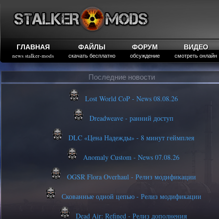
ГЛАВНАЯ
ФАЙЛЫ
ФОРУМ
ВИДЕО
news stalker-mods
скачать бесплатно
обсуждение
смотреть онлайн
Последние новости
Lost World CoP - News 08.08.26
Dreadweave - ранний доступ
DLC «Цена Надежды» - 8 минут геймплея
Anomaly Custom - News 07.08.26
OGSR Flora Overhaul - Релиз модификации
Скованные одной цепью - Релиз модификации
Dead Air: Refined - Релиз дополнения