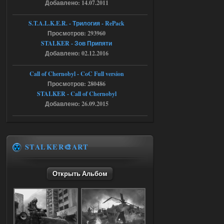
Добавлено: 14.07.2011
(a nil value)
Вылет после захода в Припять.
S.T.A.L.K.E.R. - Трилогия - RePack
05.08.2026
Ответить ➤
Просмотров: 293960
STALKER - Зов Припяти
Скованные одной цепью
Добавлено: 02.12.2016
r4908778
18:37
Call of Chernobyl - CoC Full version
с избавлением от баласта,
доходяга.
Просмотров: 280486
STALKER - Call of Chernobyl
Добавлено: 26.09.2015
05.08.2026
Ответить ➤
Путь во мгле + GUNSLINGER mod
Stalker-Mods-Clan-su
STALKER🎨ART
16:57
Доступно только для пользователей
Открыть Альбом
05.08.2026
Ответить ➤
Путь во мгле + GUNSLINGER mod