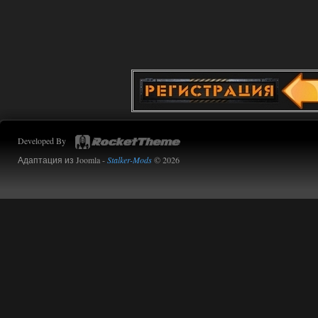
Стартовый набор удивил на харде и
выживании такой комбез крутой не
удержался взял его и ножичек. Забавно
получилось, благо тайники спасают.
Поигрался пока немного но уже оч
нравится как то так!
02.08.2026
Ответить ➤
Lost Alpha Enhanced Edition 1.3 +
Stalker-Mods-Clan-su
12:09
Developed By
Доступно только для пользователей
Адаптация из Joomla -
Stalker-Mods
© 2026
02.08.2026
Ответить ➤
Improved Weapon Pack (I.W.P.) - UPD
30.12.25
Werdassver
06:36
хорош мод! задания
прикольно!