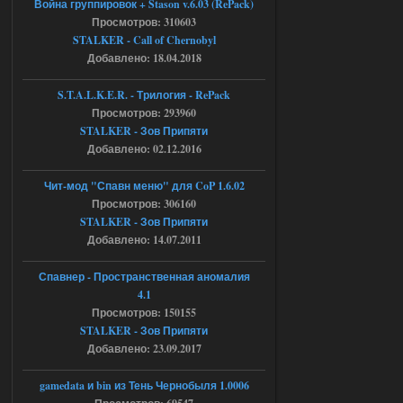
Война группировок + Stason v.6.03 (RePack)
Просмотров: 310603
Объединенный Пак 2 + OGSR +
STALKER - Call of Chernobyl
STCoP WP 3.4
Добавлено: 18.04.2018
Stalker-Mods-Clan-su
17:19
S.T.A.L.K.E.R. - Трилогия - RePack
Просмотров: 293960
Доступно только для пользователей
STALKER - Зов Припяти
Добавлено: 02.12.2016
04.08.2026
Ответить ➤
Чит-мод "Спавн меню" для CoP 1.6.02
Объединенный Пак 2 + OGSR +
Просмотров: 306160
STALKER - Зов Припяти
STCoP WP 3.4
Добавлено: 14.07.2011
Stalker-Mods-Clan-su
17:08
Спавнер - Пространственная аномалия
Доступно только для пользователей
4.1
Просмотров: 150155
STALKER - Зов Припяти
04.08.2026
Ответить ➤
Добавлено: 23.09.2017
Объединенный Пак 2 + OGSR +
gamedata и bin из Тень Чернобыля 1.0006
STCoP WP 3.4