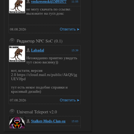
voskresenskij15091977
11:55
не могу скачать по ссылке.
выложите на гугл докс
08.08.2026
Ответить ➤
Редактор NPC SoC (0.1)
Labadal
15:39
Неожиданно приятно увидеть
тут свою васянку))
вот, кстати, версия
2.0 https://cloud.mail.ru/public/AkQS/jg
UEVJfpd
тут есть некое подобие справки и
красивый дизайн)
07.08.2026
Ответить ➤
Universal Teleport v2.0
Stalker-Mods-Clan-su
15:03