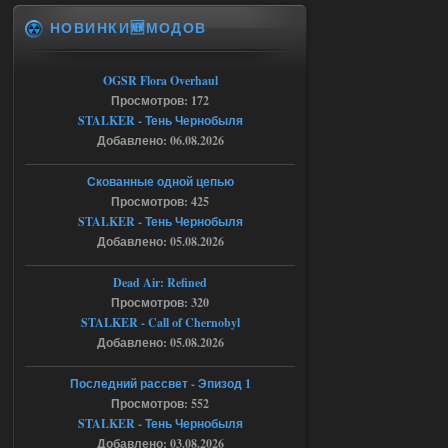
НОВИНКИ🆕МОДОВ
Спавнер + Правки + Античит - Dead
City Final
OGSR Flora Overhaul
Stalker-Mods-Clan-su
09:53
Просмотров: 172
STALKER - Тень Чернобыля
Доступно только для пользователей
Добавлено: 06.08.2026
06.08.2026
Ответить ➤
Скованные одной цепью
Просмотров: 425
Спавнер + Правки + Античит - Dead
STALKER - Тень Чернобыля
City Final
Добавлено: 05.08.2026
Michman1970
09:16
Dead Air: Refined
Что то не работает спавнер,
Просмотров: 320
все устанавливал по
STALKER - Call of Chernobyl
мануалу......
Добавлено: 05.08.2026
06.08.2026
Ответить ➤
Последний рассвет - Эпизод 1
Просмотров: 552
Игра для сталкера 21-очко
STALKER - Тень Чернобыля
ruslanpyrusov
23:13
Добавлено: 03.08.2026