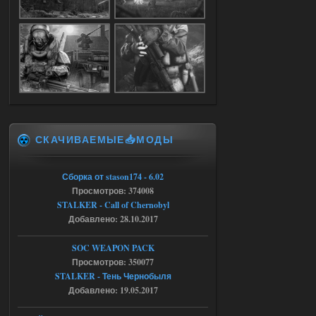
stalker673920
16:09
где пароль?
05.08.2026
Ответить ➤
Dead Air: Refined
Stalker-Mods-Clan-su
09:03
СКАЧИВАЕМЫЕ📥МОДЫ
Доступно только для пользователей
Сборка от stason174 - 6.02
05.08.2026
Ответить ➤
Просмотров: 374008
STALKER - Call of Chernobyl
Объединенный Пак 2 + OGSR +
Добавлено: 28.10.2017
STCoP WP 3.4
SOC WEAPON PACK
Stalker-Mods-Clan-su
17:25
Просмотров: 350077
STALKER - Тень Чернобыля
Доступно только для пользователей
Добавлено: 19.05.2017
04.08.2026
Ответить ➤