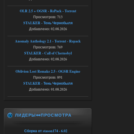
как изменить макс сумму
ставки в файлах чтобы
OLR 2.5 + OGSR - RePack - Torrent
ставить больше 1 к
Просмотров: 713
STALKER - Тень Чернобыля
05.08.2026
Ответить ➤
Добавлено: 02.08.2026
Тайна Зоны - Remaster 2026
Anomaly Anthology 2.1 - Torrent - Repack
Stalker-Mods-Clan-su
21:33
Просмотров: 769
STALKER - Call of Chernobyl
Доступно только для пользователей
Добавлено: 02.08.2026
Oblivion Lost Remake 2.5 - OGSR Engine
05.08.2026
Ответить ➤
Просмотров: 891
STALKER - Тень Чернобыля
Тайна Зоны - Remaster 2026
Добавлено: 01.08.2026
AndreySA
21:28
патч я установил после
установки мода, да, ладно,
наверное вы правы придется ожидать
ЛИДЕРЫ👀ПРОСМОТРА
чудо))
05.08.2026
Ответить ➤
Сборка от stason174 - 6.02