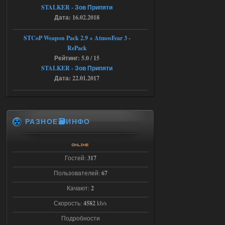
STALKER - Зов Припяти
Объединенный Пак 2 + OGSR +
Дата: 16.02.2018
STCoP WP 3.4
STCoP Weapon Pack 2.9 + AtmosFear 3 -
andreyforest1993
08:24
RePack
там есть опция расшириные
Рейтинг: 5.0 / 15
анимации нпс, я поставил
STALKER - Зов Припяти
галочку но толку ноль, ни каких
Дата: 22.01.2017
анимаций нет, может это что-то другое,
не известно, больше нет ни каких таких
кнопок по поводу анимаций
04.08.2026
Ответить ➤
РАЗНОЕ🗃️ИНФО
Последний рассвет - Эпизод 1
Stalker-Mods-Clan-su
22:29
Гостей:
317
Доступно только для пользователей
Пользователей:
67
Качают:
2
03.08.2026
Ответить ➤
Скорость:
4582
kb/s
Объединенный Пак 2 + OGSR +
Подробности
STCoP WP 3.4