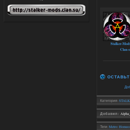
STCoP WP 3.4
Stalker-Mods-Clan-su
22:27
Доступно только для пользователей
03.08.2026
Ответить ➤
Stalker-Mod
Объединенный Пак 2 + OGSR +
Clan-
STCoP WP 3.4
andreyforest1993
21:22
Здравствуйте, почему не
Анимаций открытия рюкзака и
ОСТАВЬТ
использования предметов как в
трелере?
До
03.08.2026
Ответить ➤
Категория:
STALKE
ANOMALY ※ MEDIUM 7.0
Stalker-Mods-Clan-su
19:14
Добавил:
Alpha
Доступно только для пользователей
Теги:
Metro: Homeco