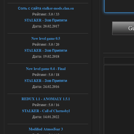
Объединенный Пак 2 + OGSR
+ STCoP WP 3.4, только нет ни каких
Соль с сайта stalker-mods.clan.su
анимаций курения и анимаций еды и
экзоча как в трелере
Рейтинг: 5.0 / 33
STALKER - Зов Припяти
04.08.2026
Ответить ➤
Дата: 20.02.2017
Объединенный Пак 2 + OGSR +
New level game 0.5
STCoP WP 3.4
Рейтинг: 5.0 / 20
STALKER - Зов Припяти
andreyforest1993
15:00
Дата: 19.02.2018
https://rutube.ru/video/50be34
6a53045b746b6f2d80812029a
3/?r=plemwd
New level game 0.4 - Final
Рейтинг: 5.0 / 18
04.08.2026
Ответить ➤
STALKER - Зов Припяти
Дата: 24.02.2016
Объединенный Пак 2 + OGSR +
STCoP WP 3.4
REDUX 1.1​​​​​​​ - ANOMALY 1.5.1
Рейтинг: 5.0 / 16
Stalker-Mods-Clan-su
11:30
STALKER - Call of Chernobyl
Дата: 14.01.2022
Доступно только для пользователей
Modified AtmosFear 3