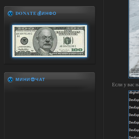
DONATE💰ИНФО
МИНИ😎ЧАТ
Если у вас н