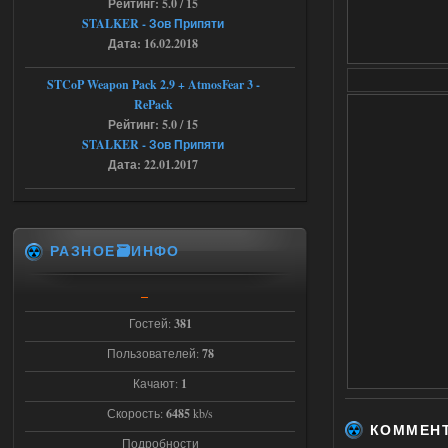
04.08.2026
Ответить ➤
Рейтинг: 5.0 / 15
STALKER - Зов Припяти
Объединенный Пак 2 + OGSR +
Дата: 16.02.2018
STCoP WP 3.4
STCoP Weapon Pack 2.9 + AtmosFear 3 -
andreyforest1993
08:24
RePack
там есть опция расшириные
Рейтинг: 5.0 / 15
анимации нпс, я поставил
STALKER - Зов Припяти
галочку но толку ноль, ни каких
Дата: 22.01.2017
анимаций нет, может это что-то другое,
не известно, больше нет ни каких таких
кнопок по поводу анимаций
04.08.2026
Ответить ➤
РАЗНОЕ🗃️ИНФО
Последний рассвет - Эпизод 1
Stalker-Mods-Clan-su
22:29
Гостей:
381
Доступно только для пользователей
Пользователей:
78
Качают:
1
03.08.2026
Ответить ➤
Скорость:
6485
kb/s
Объединенный Пак 2 + OGSR +
КОММЕН
Подробности