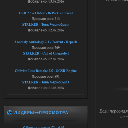
Добавлено: 03.08.2026
как изменить макс сумму
ставки в файлах чтобы
OLR 2.5 + OGSR - RePack - Torrent
ставить больше 1 к
Просмотров: 713
STALKER - Тень Чернобыля
05.08.2026
Ответить ➤
Добавлено: 02.08.2026
Тайна Зоны - Remaster 2026
Anomaly Anthology 2.1 - Torrent - Repack
Stalker-Mods-Clan-su
21:33
Просмотров: 769
STALKER - Call of Chernobyl
Доступно только для пользователей
Добавлено: 02.08.2026
Oblivion Lost Remake 2.5 - OGSR Engine
05.08.2026
Ответить ➤
Просмотров: 891
STALKER - Тень Чернобыля
Тайна Зоны - Remaster 2026
Добавлено: 01.08.2026
AndreySA
21:28
патч я установил после
установки мода, да, ладно,
наверное вы правы придется ожидать
Если персона
ЛИДЕРЫ👀ПРОСМОТРА
чудо))
не 
05.08.2026
Ответить ➤
Сборка от stason174 - 6.02