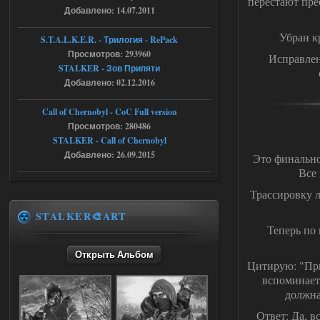
перестают прес
ript:510: attempt to index local 'manager'
Добавлено: 14.07.2011
(a nil value)
Вылет после захода в Припять.
Убран к
S.T.A.L.K.E.R. - Трилогия - RePack
05.08.2026
Ответить ➤
Просмотров: 293960
Исправлен
STALKER - Зов Припяти
Скованные одной цепью
Добавлено: 02.12.2016
r4908778
18:37
Call of Chernobyl - CoC Full version
с избавлением от баласта,
доходяга.
Просмотров: 280486
STALKER - Call of Chernobyl
Добавлено: 26.09.2015
Это финально
05.08.2026
Ответить ➤
Все 
Путь во мгле + GUNSLINGER mod
Трассировку л
Stalker-Mods-Clan-su
STALKER🎨ART
16:57
Теперь по 
Доступно только для пользователей
Открыть Альбом
Цитирую: "Прив
вспоминает 
05.08.2026
Ответить ➤
должна
Путь во мгле + GUNSLINGER mod
Ответ: Да, в