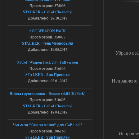
Тайна Зоны - Remaster 2026
Просмотров: 374008
STALKER - Call of Chernobyl
Stalker-Mods-Clan-su
20:50
Добавлено: 28.10.2017
Доступно только для пользователей
SOC WEAPON PACK
Просмотров: 350077
05.08.2026
Ответить ➤
STALKER - Тень Чернобыля
Добавлено: 19.05.2017
Убрано вза
Тайна Зоны - Remaster 2026
STCoP Weapon Pack 2.9 - Full version
AndreySA
20:25
Просмотров: 316533
[05.08.26
STALKER - Зов Припяти
20:23:10.934] [17468]
Исправлено м
FATAL ERROR
Добавлено: 02.01.2017
[error]Expression : FATAL ERROR
Война группировок + Stason v.6.03 (RePack)
[error]Function :
CScriptEngine::lua_pcall_failed
Просмотров: 310603
[error]File : D:\a\OGSR-
STALKER - Call of Chernobyl
Engine\OGSR-
Engine\ogsr_engine\COMMON_AI\scrip
Добавлено: 18.04.2018
t_engine.cpp
[error]Line : 75
[error]Description :
Чит-мод "Спавн меню" для CoP 1.6.02
[CScriptEngine::lua_pcall_failed]: ... -
Просмотров: 306160
Исправлен
shadow of
chernobyl\gamedata\scripts\xr_camper.sc
STALKER - Зов Припяти