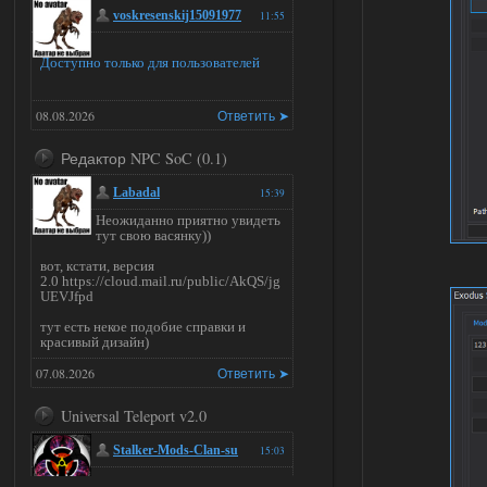
voskresenskij15091977
11:55
Доступно только для пользователей
08.08.2026
Ответить ➤
Редактор NPC SoC (0.1)
Labadal
15:39
Неожиданно приятно увидеть
тут свою васянку))
вот, кстати, версия
2.0 https://cloud.mail.ru/public/AkQS/jg
UEVJfpd
тут есть некое подобие справки и
красивый дизайн)
07.08.2026
Ответить ➤
Universal Teleport v2.0
Stalker-Mods-Clan-su
15:03