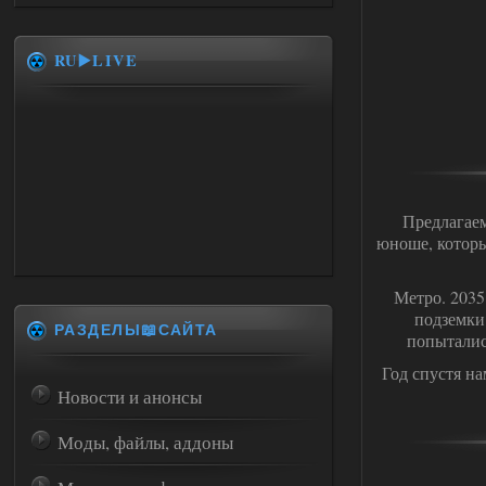
RU▶️LIVE
Предлагае
юноше, которы
Метро. 2035
подземки
РАЗДЕЛЫ📖САЙТА
попыталис
Год спустя н
Новости и анонсы
Моды, файлы, аддоны