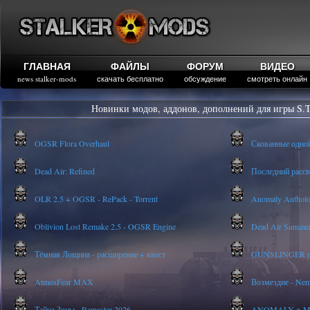
ГЛАВНАЯ
ФАЙЛЫ
ФОРУМ
ВИДЕО
news stalker-mods
скачать бесплатно
обсуждение
смотреть онлайн
Новинки модов, аддонов, дополнений для игры S.T
OGSR Flora Overhaul
Скованные одно
Dead Air: Refined
Последний рассве
OLR 2.5 + OGSR - RePack - Torrent
Anomaly Anthology
Oblivion Lost Remake 2.5 - OGSR Engine
Dead Air Summer
Тёмная Лощина - расширение + квест
GUNSLINGER mod
AtmosFear MAX
Возмездие - Nem
Тайна Зоны - Remaster 2026
ANOMALY ※ MEDI