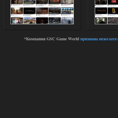
Стартовый набор удивил на харде и
выживании такой комбез крутой не
удержался взял его и ножичек. Забавно
получилось, благо тайники спасают.
Поигрался пока немного но уже оч
нравится как то так!
02.08.2026
Ответить ➤
*Компания GSC Game World
признана нежелате
Lost Alpha Enhanced Edition 1.3 +
Stalker-Mods-Clan-su
12:09
Доступно только для пользователей
02.08.2026
Ответить ➤
Improved Weapon Pack (I.W.P.) - UPD
30.12.25
Werdassver
06:36
хорош мод! задания
прикольно!