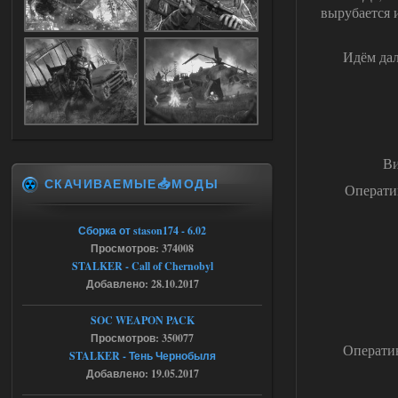
вырубается и
stalker673920
16:09
где пароль?
Идём дал
05.08.2026
Ответить ➤
Dead Air: Refined
Stalker-Mods-Clan-su
09:03
Ви
СКАЧИВАЕМЫЕ📥МОДЫ
Операти
Доступно только для пользователей
Сборка от stason174 - 6.02
05.08.2026
Ответить ➤
Просмотров: 374008
STALKER - Call of Chernobyl
Объединенный Пак 2 + OGSR +
Добавлено: 28.10.2017
STCoP WP 3.4
SOC WEAPON PACK
Stalker-Mods-Clan-su
17:25
Просмотров: 350077
Оператив
STALKER - Тень Чернобыля
Доступно только для пользователей
Добавлено: 19.05.2017