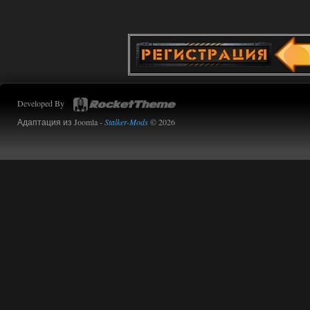
02.08.2026
Ответить ➤
Oblivion Lost Remake 2.5 - OGSR
Engine
Stalker-Mods-Clan-su
14:16
Developed By
Доступно только для пользователей
Адаптация из Joomla -
Stalker-Mods
© 2026
01.08.2026
Ответить ➤
Oblivion Lost Remake 2.5 - OGSR
Engine
kulikulikuli
13:19
а где здесь огср? я на скринах
вижу только обоссаный
древний билд, от которого глаза
вытекают.
01.08.2026
Ответить ➤
Oblivion Lost Remake 2.5 - OGSR