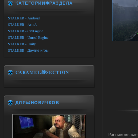
КАТЕГОРИИ✾РАЗДЕЛА
STALKER - Android
STALKER - ArmA
STALKER - CryEngine
STALKER - Unreal Engine
STALKER - Unity
STALKER - Другие игры
CARAMEL🎁SECTION
ДЛЯ📜НОВИЧКОВ
Распаковываем