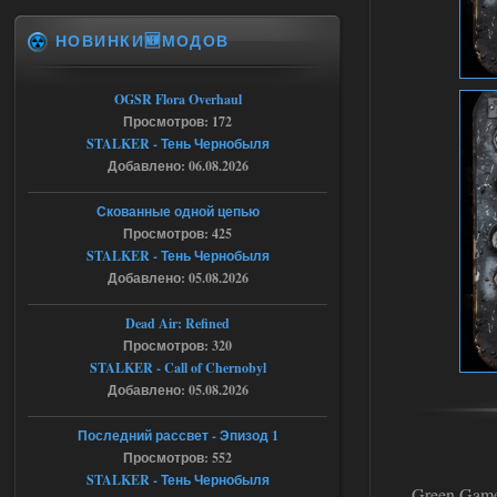
НОВИНКИ🆕МОДОВ
Спавнер + Правки + Античит - Dead
City Final
OGSR Flora Overhaul
Stalker-Mods-Clan-su
09:53
Просмотров: 172
STALKER - Тень Чернобыля
Доступно только для пользователей
Добавлено: 06.08.2026
06.08.2026
Ответить ➤
Скованные одной цепью
Просмотров: 425
Спавнер + Правки + Античит - Dead
STALKER - Тень Чернобыля
City Final
Добавлено: 05.08.2026
Michman1970
09:16
Dead Air: Refined
Что то не работает спавнер,
Просмотров: 320
все устанавливал по
STALKER - Call of Chernobyl
мануалу......
Добавлено: 05.08.2026
06.08.2026
Ответить ➤
Последний рассвет - Эпизод 1
Просмотров: 552
Игра для сталкера 21-очко
STALKER - Тень Чернобыля
Green Game
ruslanpyrusov
23:13