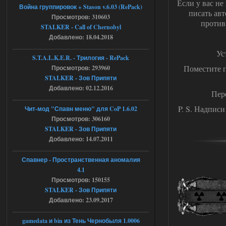
Если у вас не
04.08.2026
Ответить ➤
Война группировок + Stason v.6.03 (RePack)
писать авт
Просмотров: 310603
против
Объединенный Пак 2 + OGSR +
STALKER - Call of Chernobyl
STCoP WP 3.4
Добавлено: 18.04.2018
Ус
Stalker-Mods-Clan-su
17:19
S.T.A.L.K.E.R. - Трилогия - RePack
Поместите п
Просмотров: 293960
Доступно только для пользователей
STALKER - Зов Припяти
Добавлено: 02.12.2016
Пер
04.08.2026
Ответить ➤
P. S. Надписи
Чит-мод "Спавн меню" для CoP 1.6.02
Объединенный Пак 2 + OGSR +
Просмотров: 306160
STALKER - Зов Припяти
STCoP WP 3.4
Добавлено: 14.07.2011
Stalker-Mods-Clan-su
17:08
Спавнер - Пространственная аномалия
Доступно только для пользователей
4.1
Просмотров: 150155
STALKER - Зов Припяти
04.08.2026
Ответить ➤
Добавлено: 23.09.2017
Объединенный Пак 2 + OGSR +
gamedata и bin из Тень Чернобыля 1.0006