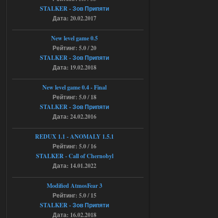
вашего сайта, https://stalker-
STALKER - Зов Припяти
mods.su/news/op_2_ogsr_stcop_wp_3_4
Дата: 20.02.2017
_trejler_2022/2022-11-30-6818
04.08.2026
Ответить ➤
New level game 0.5
Рейтинг: 5.0 / 20
Объединенный Пак 2 + OGSR +
STALKER - Зов Припяти
STCoP WP 3.4
Дата: 19.02.2018
andreyforest1993
15:03
New level game 0.4 - Final
это и есть эта версия мода
Рейтинг: 5.0 / 18
Объединенный Пак 2 + OGSR
STALKER - Зов Припяти
+ STCoP WP 3.4, только нет ни каких
анимаций курения и анимаций еды и
Дата: 24.02.2016
экзоча как в трелере
04.08.2026
Ответить ➤
REDUX 1.1​​​​​​​ - ANOMALY 1.5.1
Рейтинг: 5.0 / 16
Объединенный Пак 2 + OGSR +
STALKER - Call of Chernobyl
STCoP WP 3.4
Дата: 14.01.2022
andreyforest1993
15:00
Modified AtmosFear 3
https://rutube.ru/video/50be34
Рейтинг: 5.0 / 15
6a53045b746b6f2d80812029a
STALKER - Зов Припяти
3/?r=plemwd
Дата: 16.02.2018