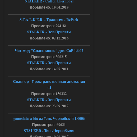
STALKER - Call of Chernobyl
05.08.2026
Ответить ➤
Добавлено: 18.04.2018
Объединенный Пак 2 + OGSR +
S.T.A.L.K.E.R. - Трилогия - RePack
Просмотров: 294181
STCoP WP 3.4
STALKER - Зов Припяти
Stalker-Mods-Clan-su
17:25
Добавлено: 02.12.2016
Доступно только для пользователей
Чит-мод "Спавн меню" для CoP 1.6.02
Просмотров: 306215
STALKER - Зов Припяти
04.08.2026
Ответить ➤
Добавлено: 14.07.2011
Объединенный Пак 2 + OGSR +
Спавнер - Пространственная аномалия
STCoP WP 3.4
4.1
Просмотров: 150332
Stalker-Mods-Clan-su
17:19
STALKER - Зов Припяти
Добавлено: 23.09.2017
Доступно только для пользователей
gamedata и bin из Тень Чернобыля 1.0006
04.08.2026
Ответить ➤
Просмотров: 69621
STALKER - Тень Чернобыля
Объединенный Пак 2 + OGSR +
Добавлено: 10.06.2017