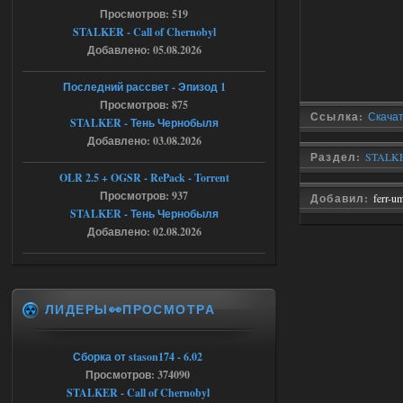
Stalker-Mods-Clan-su
09:53
Просмотров: 519
STALKER - Call of Chernobyl
Добавлено: 05.08.2026
Доступно только для пользователей
Последний рассвет - Эпизод 1
06.08.2026
Ответить ➤
Просмотров: 875
Ссылка:
Скачат
STALKER - Тень Чернобыля
Спавнер + Правки + Античит - Dead
Добавлено: 03.08.2026
City Final
Раздел:
STALKE
OLR 2.5 + OGSR - RePack - Torrent
Michman1970
09:16
Просмотров: 937
Добавил:
ferr-u
Что то не работает спавнер,
STALKER - Тень Чернобыля
все устанавливал по
мануалу......
Добавлено: 02.08.2026
06.08.2026
Ответить ➤
Игра для сталкера 21-очко
ЛИДЕРЫ👀ПРОСМОТРА
ruslanpyrusov
23:13
как изменить макс сумму
Сборка от stason174 - 6.02
ставки в файлах чтобы
Просмотров: 374090
ставить больше 1 к
STALKER - Call of Chernobyl