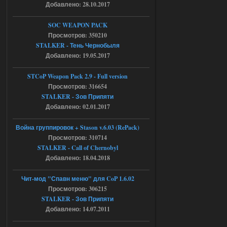
05.08.2026
Ответить ➤
Добавлено: 28.10.2017
Тайна Зоны - Remaster 2026
SOC WEAPON PACK
Просмотров: 350210
Stalker-Mods-Clan-su
21:33
STALKER - Тень Чернобыля
Добавлено: 19.05.2017
Доступно только для пользователей
STCoP Weapon Pack 2.9 - Full version
05.08.2026
Просмотров: 316654
Ответить ➤
STALKER - Зов Припяти
Тайна Зоны - Remaster 2026
Добавлено: 02.01.2017
AndreySA
21:28
Война группировок + Stason v.6.03 (RePack)
патч я установил после
Просмотров: 310714
установки мода, да, ладно,
STALKER - Call of Chernobyl
наверное вы правы придется ожидать
чудо))
Добавлено: 18.04.2018
05.08.2026
Ответить ➤
Чит-мод "Спавн меню" для CoP 1.6.02
Просмотров: 306215
Тайна Зоны - Remaster 2026
STALKER - Зов Припяти
Stalker-Mods-Clan-su
20:50
Добавлено: 14.07.2011