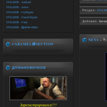
STALKER - Android
STALKER - ArmA
Раздел:
STALKE
STALKER - CryEngine
STALKER - Unreal Engine
Добавил:
ferr-u
STALKER - Unity
STALKER - Другие игры
NEYA
- 7
CARAMEL🎁SECTION
ДЛЯ📜НОВИЧКОВ
Зарегистрировался?!?