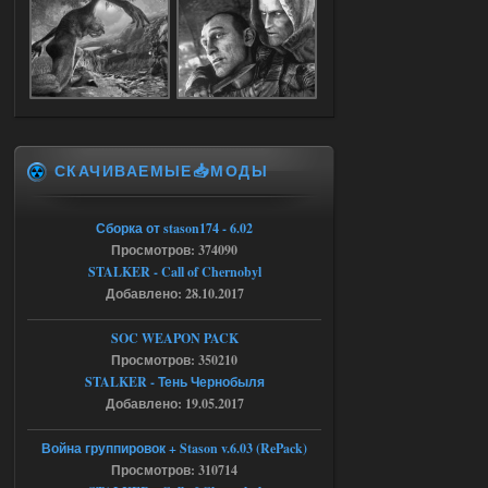
Путь во мгле + GUNSLINGER mod
Stalker-Mods-Clan-su
16:57
Доступно только для пользователей
05.08.2026
Ответить ➤
СКАЧИВАЕМЫЕ📥МОДЫ
Путь во мгле + GUNSLINGER mod
Сборка от stason174 - 6.02
stalker673920
16:09
Просмотров: 374090
где пароль?
STALKER - Call of Chernobyl
Добавлено: 28.10.2017
05.08.2026
Ответить ➤
SOC WEAPON PACK
Просмотров: 350210
Dead Air: Refined
STALKER - Тень Чернобыля
Добавлено: 19.05.2017
Stalker-Mods-Clan-su
09:03
Война группировок + Stason v.6.03 (RePack)
Доступно только для пользователей
Просмотров: 310714