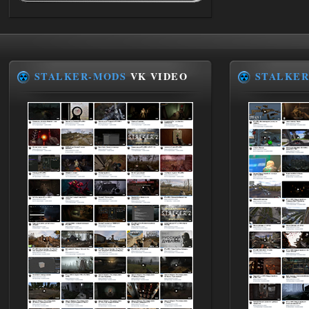
Последний рассвет - Эпизод 1
Stalker-Mods-Clan-su
22:29
Доступно только для пользователей
STALKER-MODS
VK VIDEO
STALKER
03.08.2026
Ответить ➤
Объединенный Пак 2 + OGSR +
STCoP WP 3.4
Stalker-Mods-Clan-su
22:27
Доступно только для пользователей
03.08.2026
Ответить ➤
Объединенный Пак 2 + OGSR +
STCoP WP 3.4
andreyforest1993
21:22