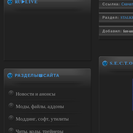
RU▶️LIVE
Ссылка:
Скачать
Раздел:
STALKE
Добавил:
ferr-u
S.E.C.T.O
РАЗДЕЛЫ📖САЙТА
Новости и анонсы
Моды, файлы, аддоны
Моддинг, софт, утилиты
Читы, коды, трейнеры