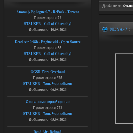
Добавил:
ferr-u
06.08.2026
Ответить ➤
Anomaly Epilogue 0.7 - RePack - Torrent
Просмотров: 72
Universal Teleport v2.0
STALKER - Call of Chernobyl
NEYA-7
:
Добавлено: 10.08.2026
Stalker-Mods-Clan-su
12:26
Dead Air 0.98b - Engine x64 - Open Source
Доступно только для пользователей
Просмотров: 55
STALKER - Call of Chernobyl
06.08.2026
Ответить ➤
Добавлено: 10.08.2026
Universal Teleport v2.0
OGSR Flora Overhaul
Просмотров: 375
DEDULYA-1967
12:21
STALKER - Тень Чернобыля
Поставил на чистый сталкер
Добавлено: 06.08.2026
10006, сразу
вылет [error]Arguments :
msg_box_kicked_by_server:picture
Скованные одной цепью
Просмотров: 722
06.08.2026
Ответить ➤
STALKER - Тень Чернобыля
Спавнер + Правки + Античит - Dead
Добавлено: 05.08.2026
City Final
Dead Air: Refined