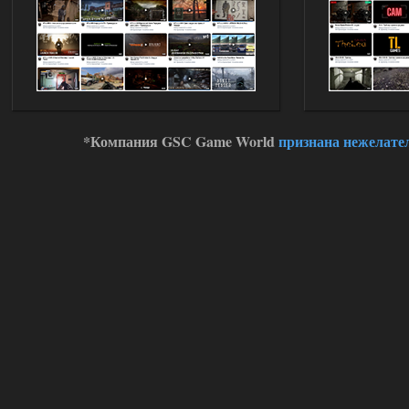
Здравствуйте, почему не
Анимаций открытия рюкзака и
использования предметов как в
трелере?
03.08.2026
Ответить ➤
ANOMALY ※ MEDIUM 7.0
Stalker-Mods-Clan-su
19:14
*Компания GSC Game World
признана нежелате
Доступно только для пользователей
03.08.2026
Ответить ➤
Improved Weapon Pack (I.W.P.) - UPD
30.12.25
Stalker-Mods-Clan-su
11:00
Глобальный патч от
31.07.2026.
Устанавливать только
поверх финальной версии все в одном
(Standalone Final) от 29.12.2025!