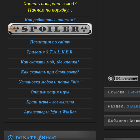
Хочешь поиграть в мод?
Начнём по порядку...
Как работать с поиском?
Навигация по сайту
Трилогия S.T.A.L.K.E.R.
Как скачать мод, где кнопка?
Как скачать при блокировке?
Установка модов и папка "bin"
Оптимизация игры
Ссылка:
Скачат
Краш игры - лог вылета
Раздел:
STALKE
Архиваторы 7zip и WinRar
Добавил:
ferr-u
DONATE💰ИНФО