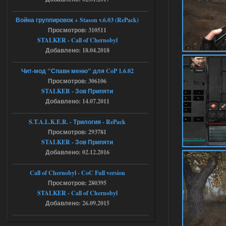
Объединенный Пак 2 + OGSR +
Война группировок + Stason v.6.03 (RePack)
STCoP WP 3.4
Просмотров: 310511
STALKER - Call of Chernobyl
Stalker-Mods-Clan-su
17:19
Добавлено: 18.04.2018
Доступно только для пользователей
Чит-мод "Спавн меню" для CoP 1.6.02
Просмотров: 306106
STALKER - Зов Припяти
04.08.2026
Ответить ➤
Добавлено: 14.07.2011
Объединенный Пак 2 + OGSR +
S.T.A.L.K.E.R. - Трилогия - RePack
STCoP WP 3.4
Просмотров: 293781
Stalker-Mods-Clan-su
STALKER - Зов Припяти
17:08
Добавлено: 02.12.2016
Доступно только для пользователей
Call of Chernobyl - CoC Full version
Просмотров: 280395
04.08.2026
Ответить ➤
STALKER - Call of Chernobyl
Добавлено: 26.09.2015
Объединенный Пак 2 + OGSR +
STCoP WP 3.4