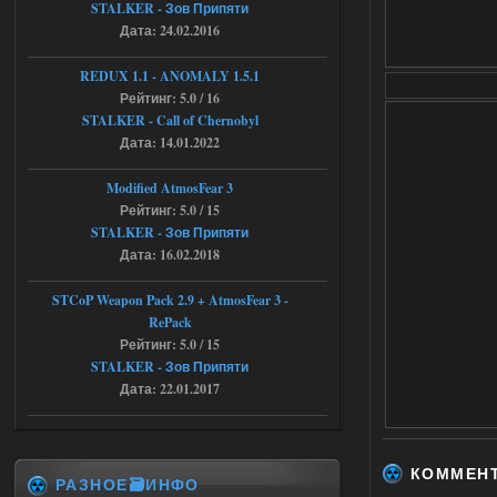
STALKER - Зов Припяти
03.08.2026
Ответить ➤
Дата: 24.02.2016
Improved Weapon Pack (I.W.P.) - UPD
REDUX 1.1​​​​​​​ - ANOMALY 1.5.1
30.12.25
Рейтинг: 5.0 / 16
STALKER - Call of Chernobyl
Stalker-Mods-Clan-su
11:00
Дата: 14.01.2022
Глобальный патч от
31.07.2026.
Modified AtmosFear 3
Устанавливать только
Рейтинг: 5.0 / 15
поверх финальной версии все в одном
STALKER - Зов Припяти
(Standalone Final) от 29.12.2025!
Дата: 16.02.2018
Доступно только для пользователей
03.08.2026
Ответить ➤
STCoP Weapon Pack 2.9 + AtmosFear 3 -
RePack
ANOMALY ※ MEDIUM 7.0
Рейтинг: 5.0 / 15
STALKER - Зов Припяти
Dvoeshnik
21:30
Дата: 22.01.2017
Хорошая сборка, графон и
детали на высоте не так
мрачно как в других сборках, дождь
барабанит по металу это нечто. Люблю
хардкор по типу Dead Air но здесь он
КОММЕН
компромисный не такой жесткий.
РАЗНОЕ🗃️ИНФО
Стартовый набор удивил на харде и