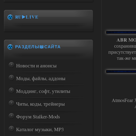
RU▶️LIVE
ABR MOD
сохранивш
РАЗДЕЛЫ📖САЙТА
присутствуе
так-же м
Новости и анонсы
Моды, файлы, аддоны
Моддинг, софт, утилиты
AtmosFear 3 
Читы, коды, трейнеры
Форум Stalker-Mods
Каталог музыки, MP3