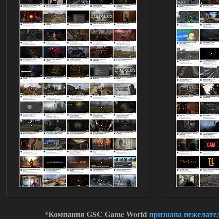
Объединенный Пак 2 + OGSR
kulikulikuli
08:27
ну тогда черт его знает, я
помню только, что в конце
игры был кусок сюжета с пантерой, где
игра принудительно выключала
возможность любой телепортации.
01.08.2026
Ответить ➤
Объединенный Пак 2 + OGSR
Сверху
07:33
Дело в том, что с батарейками,
чёрными энергиями и другими
артами телепорты не работают. А
артефакты телепортации, я помню их
из других сборок, их просто нет в
продаже у торговцев.
01.08.2026
Ответить ➤
Advanced Weapon Pack - система
*Компания GSC Game World
признана нежелате
стрельбы