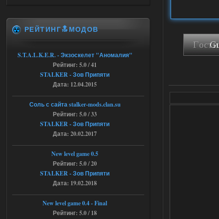
Stalker-Mods-Clan-su
22:27
РЕЙТИНГ🔝МОДОВ
Доступно только для пользователей
03.08.2026
S.T.A.L.K.E.R. - Экзоскелет "Аномалия"
Ответить ➤
Рейтинг: 5.0 / 41
Объединенный Пак 2 + OGSR +
STALKER - Зов Припяти
Дата: 12.04.2015
STCoP WP 3.4
andreyforest1993
21:22
Соль с сайта stalker-mods.clan.su
Рейтинг: 5.0 / 33
Здравствуйте, почему не
Анимаций открытия рюкзака и
STALKER - Зов Припяти
использования предметов как в
Дата: 20.02.2017
трелере?
03.08.2026
Ответить ➤
New level game 0.5
Рейтинг: 5.0 / 20
ANOMALY ※ MEDIUM 7.0
STALKER - Зов Припяти
Дата: 19.02.2018
Stalker-Mods-Clan-su
19:14
New level game 0.4 - Final
Доступно только для пользователей
Рейтинг: 5.0 / 18