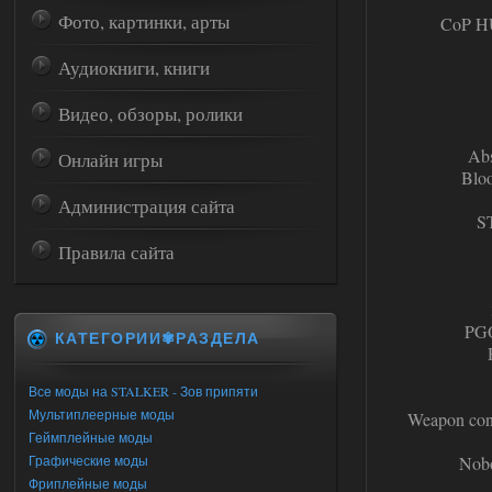
Фото, картинки, арты
CoP HU
Аудиокниги, книги
Видео, обзоры, ролики
Abs
Онлайн игры
Bloo
Администрация сайта
S
Правила сайта
PGO
КАТЕГОРИИ✾РАЗДЕЛА
Все моды на STALKER - Зов припяти
Мультиплеерные моды
Weapon con
Геймплейные моды
Графические моды
Nobo
Фриплейные моды