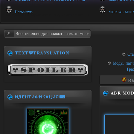
Новый путь
MORTAL ANOMALY
TEXT💬TRANSLATION
☢
Ста
☢
Моды, патч
Гра
ВЫ
ABR MOD 
ИДЕНТИФИКАЦИЯ⌨