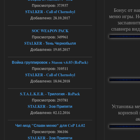
+ STCoP WP 3.4, только нет ни каких
Просмотров: 373937
анимаций курения и анимаций еды и
Бонус от на
экзоча как в трелере
STALKER - Call of Chernobyl
меню игры. Н
Добавлено: 28.10.2017
04.08.2026
Ответить ➤
заспавнит
спавнера вид
SOC WEAPON PACK
Объединенный Пак 2 + OGSR +
Просмотров: 349961
STCoP WP 3.4
STALKER - Тень Чернобыля
Добавлено: 19.05.2017
andreyforest1993
15:00
https://rutube.ru/video/50be34
6a53045b746b6f2d80812029a
Война группировок + Stason v.6.03 (RePack)
3/?r=plemwd
Просмотров: 310511
STALKER - Call of Chernobyl
04.08.2026
Ответить ➤
Добавлено: 18.04.2018
Объединенный Пак 2 + OGSR +
S.T.A.L.K.E.R. - Трилогия - RePack
STCoP WP 3.4
Просмотров: 293781
Установка ме
STALKER - Зов Припяти
Stalker-Mods-Clan-su
11:30
корневой 
Добавлено: 02.12.2016
а
Доступно только для пользователей
Чит-мод "Спавн меню" для CoP 1.6.02
Просмотров: 306106
04.08.2026
Ответить ➤
STALKER - Зов Припяти