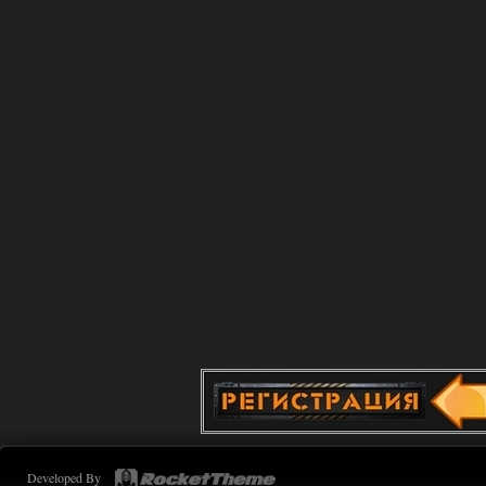
kulikulikuli
16:13
Вот поэтому большинство
модов неиграбельны.
31.07.2026
Ответить ➤
Advanced Weapon Pack - система
стрельбы
Stalker-Mods-Clan-su
15:39
Доступно только для пользователей
31.07.2026
Ответить ➤
OGSR Flora Overhaul - пак почти
готов!
kulikulikuli
15:21
Красиво. Вот OGSR -- это
настоящий Сталкер 2.
Developed By