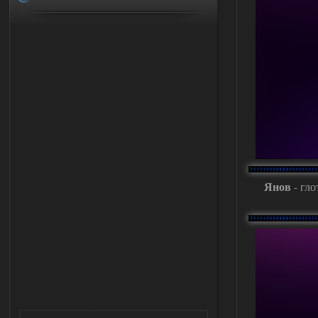
Янов
- гло