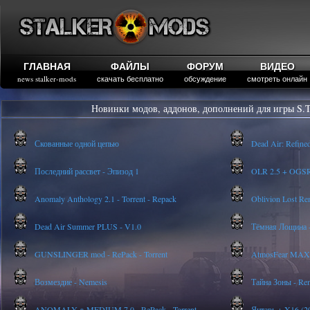
ГЛАВНАЯ
ФАЙЛЫ
ФОРУМ
ВИДЕО
news stalker-mods
скачать бесплатно
обсуждение
смотреть онлайн
Новинки модов, аддонов, дополнений для игры S.T
Скованные одной цепью
Dead Air: Refine
Последний рассвет - Эпизод 1
OLR 2.5 + OGSR -
Anomaly Anthology 2.1 - Torrent - Repack
Oblivion Lost Re
Dead Air Summer PLUS - V1.0
Тёмная Лощина -
GUNSLINGER mod - RePack - Torrent
AtmosFear MAX
Возмездие - Nemesis
Тайна Зоны - Rem
ANOMALY ※ MEDIUM 7.0 - RePack - Torrent
Янтарь + X16 (20