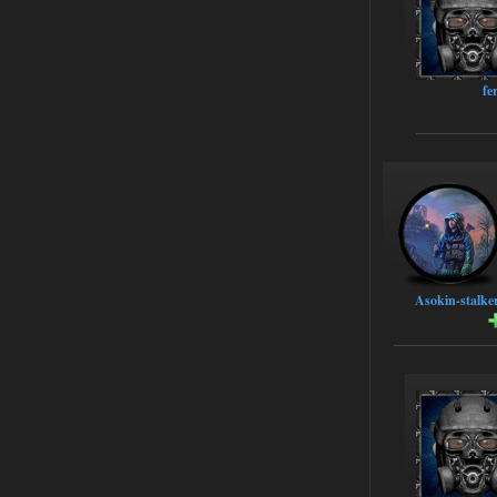
02.08.2026
Ответить ➤
Oblivion Lost Remake 2.5 - OGSR
Engine
fe
Stalker-Mods-Clan-su
14:16
Доступно только для пользователей
01.08.2026
Ответить ➤
Oblivion Lost Remake 2.5 - OGSR
Engine
Asokin-stalke
kulikulikuli
13:19
а где здесь огср? я на скринах
вижу только обоссаный
древний билд, от которого глаза
вытекают.
01.08.2026
Ответить ➤
Oblivion Lost Remake 2.5 - OGSR
Engine