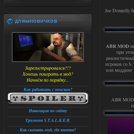
Joe Donnelly f
ДЛЯ📜НОВИЧКОВ
ABR MOD
ма
при это
реалистичный
игроков со S. 
Зарегистрировался?!?
или моддинг и
Хочешь поиграть в мод?
Начнём по порядку...
Как работать с поиском?
ABR MOD и
п
Навигация по сайту
Трилогия S.T.A.L.K.E.R.
Как скачать мод, где кнопка?