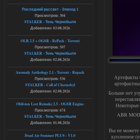
(a nil value)
Вылет после захода в Припять.
Последний рассвет - Эпизод 1
Просмотров: 304
05.08.2026
Ответить ➤
STALKER - Тень Чернобыля
Скованные одной цепью
Добавлено: 03.08.2026
r4908778
18:37
OLR 2.5 + OGSR - RePack - Torrent
с избавлением от баласта,
Просмотров: 507
доходяга.
STALKER - Тень Чернобыля
Добавлено: 02.08.2026
05.08.2026
Ответить ➤
Anomaly Anthology 2.1 - Torrent - Repack
Артефакты 
Просмотров: 536
Путь во мгле + GUNSLINGER mod
артефактные
STALKER - Call of Chernobyl
Stalker-Mods-Clan-su
16:57
Добавлено: 02.08.2026
Больше нет ул
переставля
Доступно только для пользователей
Oblivion Lost Remake 2.5 - OGSR Engine
Некоторые 
Просмотров: 674
ABR MOD и
STALKER - Тень Чернобыля
05.08.2026
Ответить ➤
Добавлено: 01.08.2026
Вы не можете 
Путь во мгле + GUNSLINGER mod
Dead Air Summer PLUS - V1.0
купленное (п