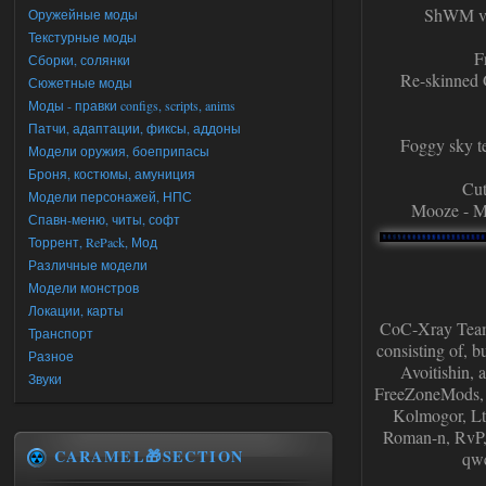
ShWM v2.
Оружейные моды
Текстурные моды
F
Сборки, солянки
Re-skinned 
Сюжетные моды
Моды - правки configs, scripts, anims
Патчи, адаптации, фиксы, аддоны
Foggy sky t
Модели оружия, боеприпасы
Броня, костюмы, амуниция
Cut
Модели персонажей, НПС
Mooze - Me
Спавн-меню, читы, софт
Торрент, RePack, Мод
Различные модели
Модели монстров
Локации, карты
CoC-Xray Team
Транспорт
consisting of, 
Разное
Avoitishin,
Звуки
FreeZoneMods, G
Kolmogor, Lt
Roman-n, RvP, 
CARAMEL🎁SECTION
qwe