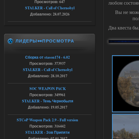
stalker673920
16:09
Просмотров: 647
любом состоян
STALKER - Call of Chernobyl
где пароль?
Вы не може
Добавлено: 28.07.2026
по
Два квеста бы
05.08.2026
Ответить ➤
ЛИДЕРЫ👀ПРОСМОТРА
Dead Air: Refined
Stalker-Mods-Clan-su
09:03
Сборка от stason174 - 6.02
Просмотров: 373937
Доступно только для пользователей
STALKER - Call of Chernobyl
Добавлено: 28.10.2017
05.08.2026
Ответить ➤
SOC WEAPON PACK
Объединенный Пак 2 + OGSR +
Просмотров: 349961
STCoP WP 3.4
STALKER - Тень Чернобыля
Добавлено: 19.05.2017
Stalker-Mods-Clan-su
17:25
STCoP Weapon Pack 2.9 - Full version
Доступно только для пользователей
Просмотров: 316442
STALKER - Зов Припяти
04.08.2026
Ответить ➤
Добавлено: 02.01.2017