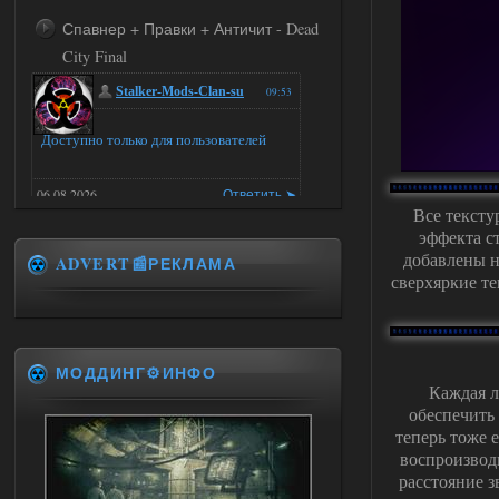
Спавнер + Правки + Античит - Dead
City Final
Stalker-Mods-Clan-su
09:53
Доступно только для пользователей
06.08.2026
Ответить ➤
Все тексту
эффекта с
Спавнер + Правки + Античит - Dead
добавлены н
ADVERT📰РЕКЛАМА
City Final
сверхяркие т
Michman1970
09:16
Что то не работает спавнер,
все устанавливал по
мануалу......
МОДДИНГ⚙️ИНФО
Каждая 
06.08.2026
Ответить ➤
обеспечить
теперь тоже 
Игра для сталкера 21-очко
воспроизвод
расстояние з
ruslanpyrusov
23:13