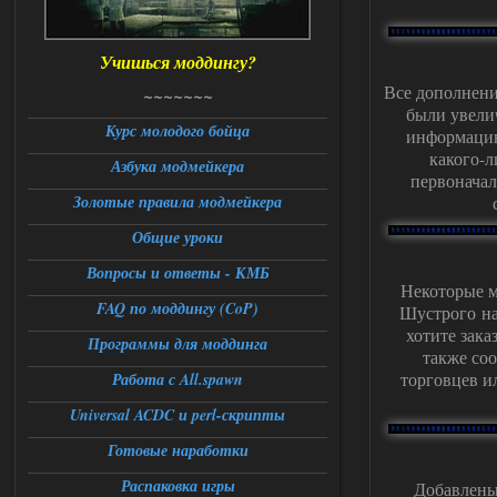
как изменить макс сумму
ставки в файлах чтобы
ставить больше 1 к
Учишься моддингу?
05.08.2026
Ответить ➤
Все дополнени
~~~~~~~
были увели
Тайна Зоны - Remaster 2026
Курс молодого бойца
информацию
какого-
Азбука модмейкера
Stalker-Mods-Clan-su
21:33
первоначал
Золотые правила модмейкера
Доступно только для пользователей
Общие уроки
05.08.2026
Ответить ➤
Вопросы и ответы - КМБ
Некоторые м
FAQ по моддингу (CoP)
Тайна Зоны - Remaster 2026
Шустрого на
хотите зак
Программы для моддинга
AndreySA
21:28
также со
патч я установил после
торговцев и
Работа с All.spawn
установки мода, да, ладно,
наверное вы правы придется ожидать
Universal ACDC и perl-скрипты
чудо))
Готовые наработки
05.08.2026
Ответить ➤
Распаковка игры
Добавлены
Тайна Зоны - Remaster 2026