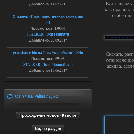
Если после у
Добавлено: 14.07.2011
Объединенный Пак 2 + OGSR +
как правило и
особеннос
STCoP WP 3.4
Спавнер - Пространственная аномалия
4.1
andreyforest1993
08:24
Просмотров: 150006
там есть опция расшириные
STALKER - Зов Припяти
анимации нпс, я поставил
Добавлено: 23.09.2017
галочку но толку ноль, ни каких
анимаций нет, может это что-то другое,
не известно, больше нет ни каких таких
gamedata и bin из Тень Чернобыля 1.0006
Скачать, рас
кнопок по поводу анимаций
Просмотров: 69495
установленн
04.08.2026
Ответить ➤
STALKER - Тень Чернобыля
архива, сдел
Добавлено: 10.06.2017
Последний рассвет - Эпизод 1
Stalker-Mods-Clan-su
22:29
СТАЛКЕР🎦ВИДЕО
Доступно только для пользователей
03.08.2026
Ответить ➤
Прохождение модов - Каталог
Объединенный Пак 2 + OGSR +
Видео раздел
STCoP WP 3.4