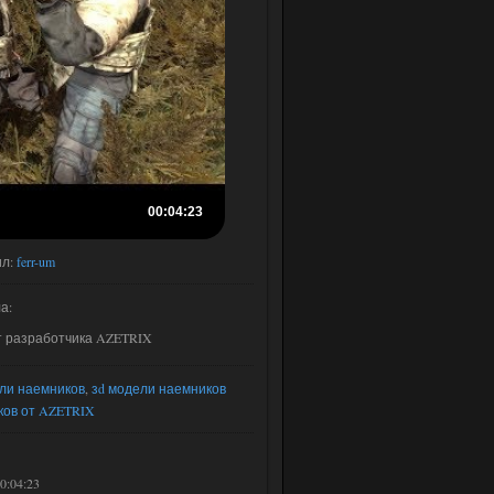
00:04:23
ил
:
ferr-um
ла
:
т разработчика AZETRIX
ли наемников
,
зd модели наемников
ов от AZETRIX
00:04:23