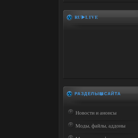
RU▶️LIVE
РАЗДЕЛЫ📖САЙТА
Новости и анонсы
Моды, файлы, аддоны