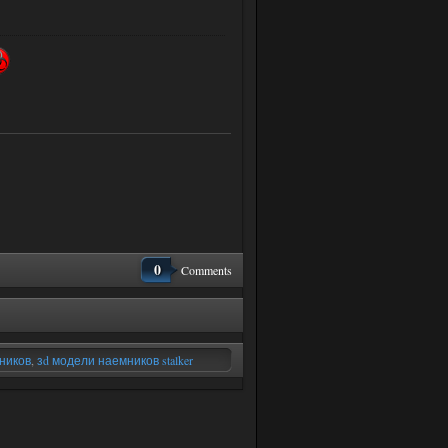
0
Comments
ников
,
зd модели наемников stalker