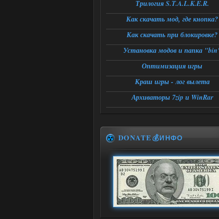
Трилогия S.T.A.L.K.E.R.
Как скачать мод, где кнопка?
Как скачать при блокировке?
Установка модов и папка "bin
Оптимизация игры
Краш игры - лог вылета
Архиваторы 7zip и WinRar
DONATE💰ИНФО