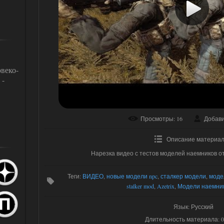
веко-
 -
Просмотры
: 16
Добав
Описание материа
Нарезка видео с тестов моделей наемников о
Теги
:
ВИДЕО
,
новые модели npc
,
сталкер модели
,
моде
stalker mod
,
Azetrix
,
Модели наемник
Язык
: Русский
Длительность материала
: 