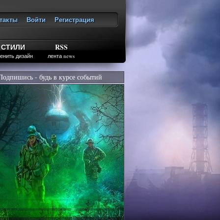
такты
Войти
Регистрация
ход
СТИЛИ
RSS
енить дизайн
лента news
Подпишись - будь в курсе событий