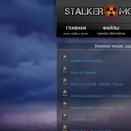
ГЛАВНАЯ
ФАЙЛЫ
news stalker-mods
скачать бесплатно
Новинки модов, адд
OGSR Flora Overhaul
Dead Air: Refined
OLR 2.5 + OGSR - RePack - Torrent
Oblivion Lost Remake 2.5 - OGSR Engine
Тёмная Лощина - расширение + квест
AtmosFear MAX
Тайна Зоны - Remaster 2026