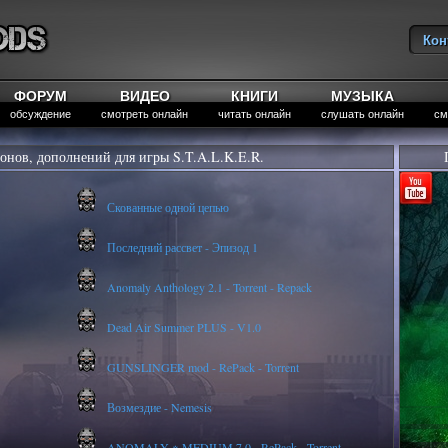
Кон
Вы
ФОРУМ
ВИДЕО
КНИГИ
МУЗЫКА
обсуждение
смотреть онлайн
читать онлайн
слушать онлайн
см
онов, дополнений для игры S.T.A.L.K.E.R.
Скованные одной цепью
Последний рассвет - Эпизод 1
Anomaly Anthology 2.1 - Torrent - Repack
Dead Air Summer PLUS - V1.0
GUNSLINGER mod - RePack - Torrent
Возмездие - Nemesis
ANOMALY ※ MEDIUM 7.0 - RePack - Torrent