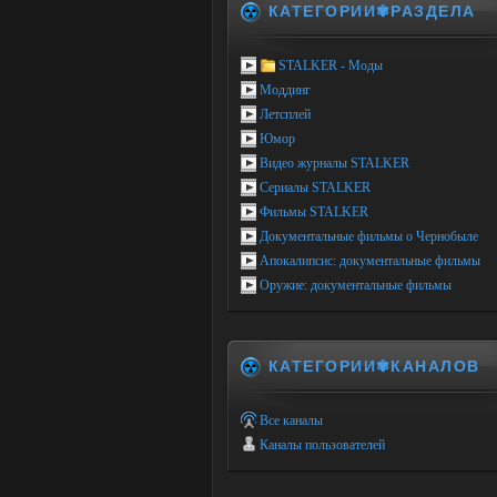
КАТЕГОРИИ✾РАЗДЕЛА
STALKER - Моды
Моддинг
Летсплей
Юмор
Видео журналы STALKER
Сериалы STALKER
Фильмы STALKER
Документальные фильмы о Чернобыле
Апокалипсис: документальные фильмы
Оружие: документальные фильмы
КАТЕГОРИИ✾КАНАЛОВ
Все каналы
Каналы пользователей