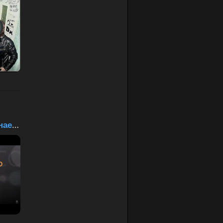
Немецкая озвучка наемни...