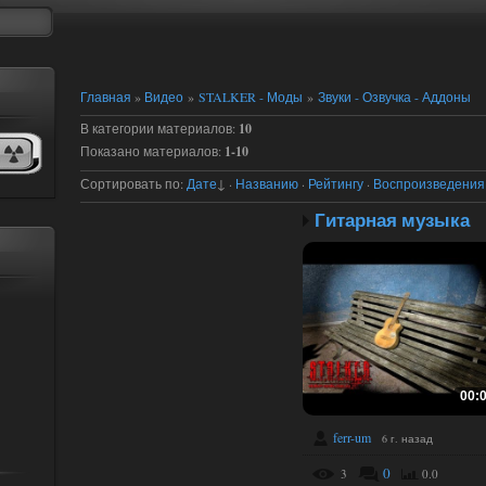
Главная
»
Видео
»
STALKER - Моды
»
Звуки - Озвучка - Аддоны
В категории материалов
:
10
Показано материалов
:
1-10
Сортировать по
:
Дате
↓
·
Названию
·
Рейтингу
·
Воспроизведения
Гитарная музыка
00:
ferr-um
6 г. назад
0
3
0.0