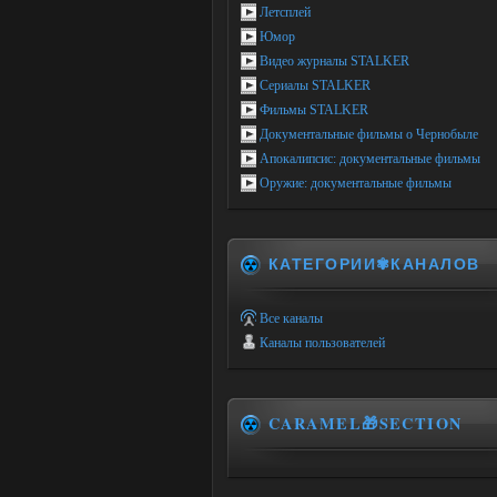
Летсплей
Юмор
Видео журналы STALKER
Сериалы STALKER
Фильмы STALKER
Документальные фильмы о Чернобыле
Апокалипсис: документальные фильмы
Оружие: документальные фильмы
КАТЕГОРИИ✾КАНАЛОВ
Все каналы
Каналы пользователей
CARAMEL🎁SECTION