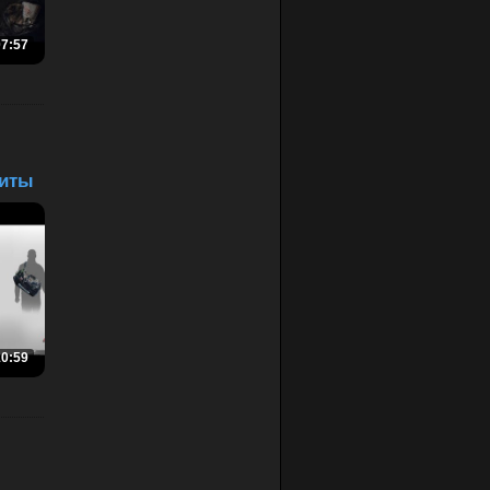
07:57
диты
10:59