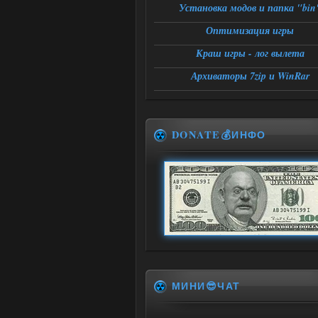
Установка модов и папка "bin
Оптимизация игры
Краш игры - лог вылета
Архиваторы 7zip и WinRar
DONATE💰ИНФО
МИНИ😎ЧАТ