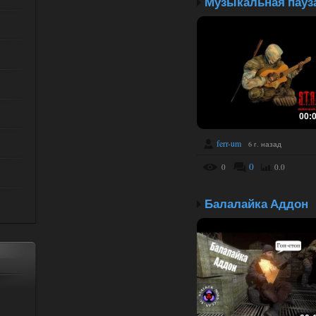
Музыкальная пауз
00:
ferr-um
6 г. назад
0
0
0.0
Балалайка Аддон