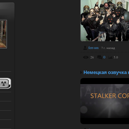
ferr-um
7 г. назад
0
26
5.0