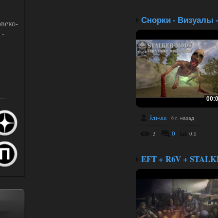
веко-
 -
00:
ferr-um
6 г. назад
0
3
0.0