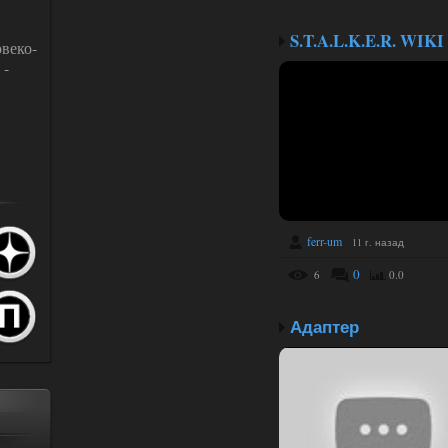
S.T.A.L.K.E.R. WIKI
веко-
 -
ferr-um
11 г. назад
0
6
0.0
Адаптер