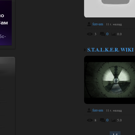
ferr-um
11 г. назад
0
3
0.0
S.T.A.L.K.E.R. WIKI
ferr-um
11 г. назад
0
8
5.0
1-4