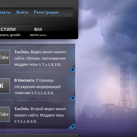
такты
Войти
Регистрация
ход
СТИЛИ
RSS
енить дизайн
лента news
YouTube.
Видео канал нашего
сайта. Обзоры, прохождения,
моддинг игры S.T.A.L.K.E.R..
В Контакте.
Страница
обсуждения модификаций
тематики S.T.A.L.K.E.R..
YouTube.
Второй видео канал
нашего сайта. Моддинг игры
S.T.A.L.K.E.R..