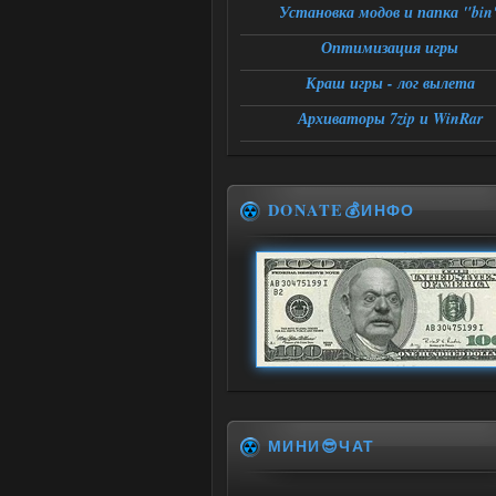
Установка модов и папка "bin
Оптимизация игры
Краш игры - лог вылета
Архиваторы 7zip и WinRar
DONATE💰ИНФО
МИНИ😎ЧАТ