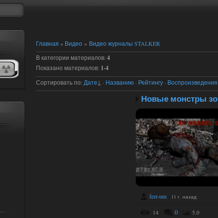
Главная
»
Видео
»
Видео журналы STALKER
В категории материалов
:
4
Показано материалов
:
1-4
Сортировать по
:
Дате
↓
·
Названию
·
Рейтингу
·
Воспроизведения
Новые монстры з
ferr-um
11 г. назад
0
14
5.0