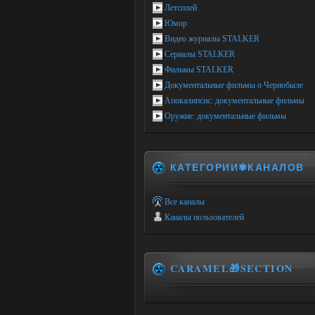
Летсплей
Юмор
Видео журналы STALKER
Сериалы STALKER
Фильмы STALKER
Документальные фильмы о Чернобыле
Апокалипсис: документальные фильмы
Оружие: документальные фильмы
КАТЕГОРИИ✾КАНАЛОВ
Все каналы
Каналы пользователей
CARAMEL🎁SECTION