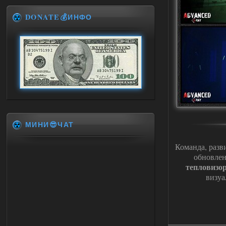
DONATE💰ИНФО
МИНИ😎ЧАТ
Команда, раз
обновлен
тепловизо
визуа