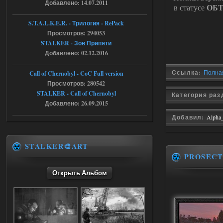
Добавлено: 14.07.2011
ОБ
в статусе
r4908778
18:37
S.T.A.L.K.E.R. - Трилогия - RePack
с избавлением от баласта,
Просмотров: 294053
доходяга.
STALKER - Зов Припяти
Добавлено: 02.12.2016
05.08.2026
Ответить ➤
Ссылка:
Полная
Call of Chernobyl - CoC Full version
Путь во мгле + GUNSLINGER mod
Просмотров: 280542
STALKER - Call of Chernobyl
Категория ра
Stalker-Mods-Clan-su
16:57
Добавлено: 26.09.2015
Доступно только для пользователей
Добавил:
Alpha
05.08.2026
Ответить ➤
STALKER🎨ART
PROSECT
Путь во мгле + GUNSLINGER mod
Открыть Альбом
stalker673920
16:09
где пароль?
05.08.2026
Ответить ➤