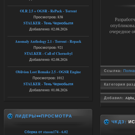
Тайна Зоны - Remaster 2026
OLR 2.5 + OGSR - RePack - Torrent
Stalker-Mods-Clan-su
21:33
Просмотров: 838
Разработ
STALKER - Тень Чернобыля
опубликов
Добавлено: 02.08.2026
Доступно только для пользователей
очередное о
Anomaly Anthology 2.1 - Torrent - Repack
05.08.2026
Ответить ➤
Просмотров: 921
STALKER - Call of Chernobyl
Тайна Зоны - Remaster 2026
Добавлено: 02.08.2026
AndreySA
21:28
Ссылка:
Полная
Oblivion Lost Remake 2.5 - OGSR Engine
патч я установил после
установки мода, да, ладно,
Просмотров: 1012
наверное вы правы придется ожидать
STALKER - Тень Чернобыля
Категория ра
чудо))
Добавлено: 01.08.2026
05.08.2026
Ответить ➤
Добавил:
Alpha
Тайна Зоны - Remaster 2026
ЛИДЕРЫ👀ПРОСМОТРА
Stalker-Mods-Clan-su
20:50
ЧКДЗ:
ИС
Доступно только для пользователей
Сборка от stason174 - 6.02