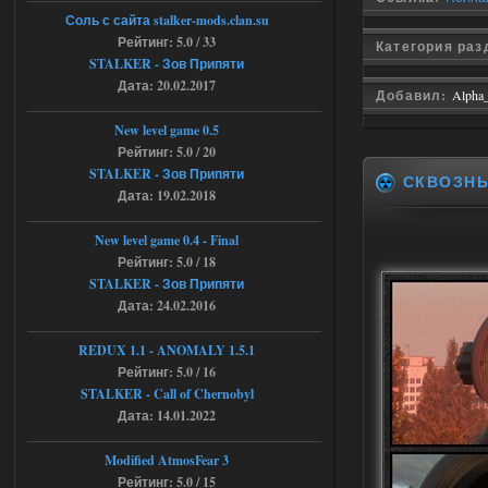
Объединенный Пак 2 + OGSR +
Соль с сайта stalker-mods.clan.su
STCoP WP 3.4
Рейтинг: 5.0 / 33
Категория ра
STALKER - Зов Припяти
andreyforest1993
15:00
Дата: 20.02.2017
Добавил:
Alpha
https://rutube.ru/video/50be34
6a53045b746b6f2d80812029a
3/?r=plemwd
New level game 0.5
Рейтинг: 5.0 / 20
04.08.2026
Ответить ➤
STALKER - Зов Припяти
СКВОЗН
Дата: 19.02.2018
Объединенный Пак 2 + OGSR +
STCoP WP 3.4
New level game 0.4 - Final
Рейтинг: 5.0 / 18
Stalker-Mods-Clan-su
11:30
STALKER - Зов Припяти
Дата: 24.02.2016
Доступно только для пользователей
REDUX 1.1​​​​​​​ - ANOMALY 1.5.1
Рейтинг: 5.0 / 16
04.08.2026
Ответить ➤
STALKER - Call of Chernobyl
Объединенный Пак 2 + OGSR +
Дата: 14.01.2022
STCoP WP 3.4
Modified AtmosFear 3
andreyforest1993
08:24
Рейтинг: 5.0 / 15