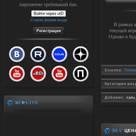
нарушение требований бан.
Войти через uID
Старая форма входа
В рамках 
текущей вер
Регистрация
Однако в бу
Ссылка:
Полная
Категория ра
Добавил:
Alpha
RU▶️LIVE
DLC
ЦЕНА