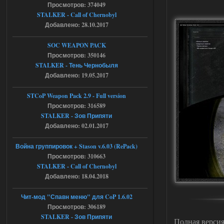
Просмотров: 374049
05.08.2026
Ответить ➤
STALKER - Call of Chernobyl
Добавлено: 28.10.2017
Тайна Зоны - Remaster 2026
SOC WEAPON PACK
AndreySA
20:25
Просмотров: 350146
[05.08.26
STALKER - Тень Чернобыля
20:23:10.934] [17468]
Добавлено: 19.05.2017
FATAL ERROR
[error]Expression : FATAL ERROR
STCoP Weapon Pack 2.9 - Full version
[error]Function :
CScriptEngine::lua_pcall_failed
Просмотров: 316589
[error]File : D:\a\OGSR-
STALKER - Зов Припяти
Engine\OGSR-
Engine\ogsr_engine\COMMON_AI\scrip
Добавлено: 02.01.2017
t_engine.cpp
[error]Line : 75
Война группировок + Stason v.6.03 (RePack)
[error]Description :
[CScriptEngine::lua_pcall_failed]: ... -
Просмотров: 310663
shadow of
STALKER - Call of Chernobyl
chernobyl\gamedata\scripts\xr_camper.sc
ript:510: attempt to index local 'manager'
Добавлено: 18.04.2018
(a nil value)
Вылет после захода в Припять.
Чит-мод "Спавн меню" для CoP 1.6.02
05.08.2026
Ответить ➤
Просмотров: 306189
STALKER - Зов Припяти
Полная верси
Скованные одной цепью