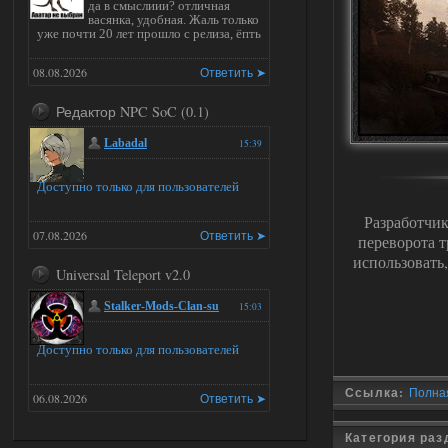
да в смыслиии? отличная
васянка, удобная. Жаль только
уже почти 20 лет прошло с релиза, ёпть
08.08.2026
Ответить ➤
Редактор NPC SoC (0.1)
Labadal
15:39
Доступно только для пользователей
Разработчи
07.08.2026
Ответить ➤
переворота 
использовать
Universal Teleport v2.0
Stalker-Mods-Clan-su
15:03
Доступно только для пользователей
Ссылка:
Полная
06.08.2026
Ответить ➤
Universal Teleport v2.0
Категория ра