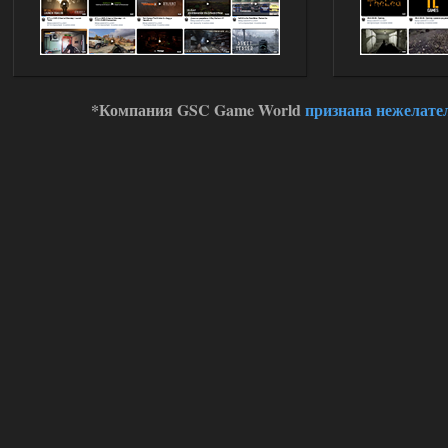
Stalker-Mods-Clan-su
14:16
Доступно только для пользователей
01.08.2026
Ответить ➤
*Компания GSC Game World
признана нежелате
Oblivion Lost Remake 2.5 - OGSR
Engine
kulikulikuli
13:19
а где здесь огср? я на скринах
вижу только обоссаный
древний билд, от которого глаза
вытекают.
01.08.2026
Ответить ➤
Oblivion Lost Remake 2.5 - OGSR
Engine
Stalker-Mods-Clan-su
11:01
Доступно только для пользователей