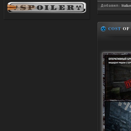
03.08.2026
Ответить ➤
Добавил:
Stalke
Объединенный Пак 2 + OGSR +
STCoP WP 3.4
COST
OF 
andreyforest1993
21:22
Здравствуйте, почему не
Анимаций открытия рюкзака и
использования предметов как в
трелере?
03.08.2026
Ответить ➤
ANOMALY ※ MEDIUM 7.0
Stalker-Mods-Clan-su
19:14
Доступно только для пользователей
03.08.2026
Ответить ➤
Improved Weapon Pack (I.W.P.) - UPD
30.12.25