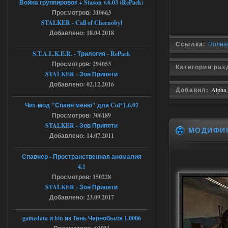
Война группировок + Stason v.6.03 (RePack)
Просмотров: 310663
Доступно только для пользователей
STALKER - Call of Chernobyl
Добавлено: 18.04.2018
Ссылка:
Полная 
04.08.2026
Ответить ➤
S.T.A.L.K.E.R. - Трилогия - RePack
Просмотров: 294053
Объединенный Пак 2 + OGSR +
Категория ра
STALKER - Зов Припяти
STCoP WP 3.4
Добавлено: 02.12.2016
Добавил:
Alpha
Stalker-Mods-Clan-su
17:08
Чит-мод "Спавн меню" для CoP 1.6.02
Просмотров: 306189
Доступно только для пользователей
STALKER - Зов Припяти
МОДИФИ
Добавлено: 14.07.2011
04.08.2026
Ответить ➤
Спавнер - Пространственная аномалия
Объединенный Пак 2 + OGSR +
4.1
STCoP WP 3.4
Просмотров: 150228
STALKER - Зов Припяти
Stalker-Mods-Clan-su
16:48
Добавлено: 23.09.2017
Доступно только для пользователей
gamedata и bin из Тень Чернобыля 1.0006