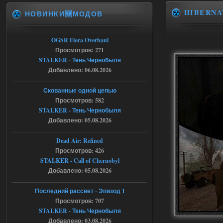
HIBERNA
НОВИНКИ🆕МОДОВ
Доступно только для пользователей
06.08.2026
Ответить ➤
OGSR Flora Overhaul
Просмотров: 271
Спавнер + Правки + Античит - Dead
STALKER - Тень Чернобыля
Добавлено: 06.08.2026
City Final
Michman1970
09:16
Скованные одной цепью
Что то не работает спавнер,
Просмотров: 582
все устанавливал по
STALKER - Тень Чернобыля
мануалу......
Добавлено: 05.08.2026
06.08.2026
Ответить ➤
Dead Air: Refined
Просмотров: 426
Игра для сталкера 21-очко
STALKER - Call of Chernobyl
ruslanpyrusov
23:13
Добавлено: 05.08.2026
как изменить макс сумму
ставки в файлах чтобы
Последний рассвет - Эпизод 1
ставить больше 1 к
Просмотров: 707
STALKER - Тень Чернобыля
05.08.2026
Ответить ➤
Добавлено: 03.08.2026