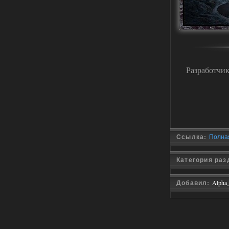
Stalker-Mods-Clan-su
11:00
Глобальный патч от
31.07.2026.
Устанавливать только
поверх финальной версии все в одном
(Standalone Final) от 29.12.2025!
Разработчик
Доступно только для пользователей
03.08.2026
Ответить ➤
ANOMALY ※ MEDIUM 7.0
Dvoeshnik
21:30
Ссылка:
Полная
Хорошая сборка, графон и
детали на высоте не так
мрачно как в других сборках, дождь
барабанит по металу это нечто. Люблю
Категория ра
хардкор по типу Dead Air но здесь он
компромисный не такой жесткий.
Стартовый набор удивил на харде и
Добавил:
Alpha
выживании такой комбез крутой не
удержался взял его и ножичек. Забавно
получилось, благо тайники спасают.
Поигрался пока немного но уже оч
нравится как то так!