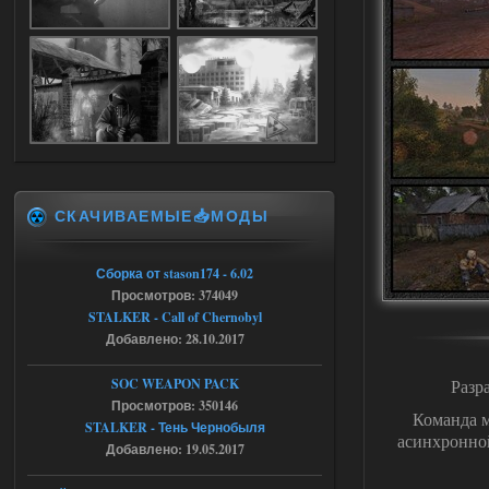
Dead Air: Refined
Stalker-Mods-Clan-su
09:03
Доступно только для пользователей
05.08.2026
Ответить ➤
СКАЧИВАЕМЫЕ📥МОДЫ
Объединенный Пак 2 + OGSR +
STCoP WP 3.4
Сборка от stason174 - 6.02
Stalker-Mods-Clan-su
17:25
Просмотров: 374049
STALKER - Call of Chernobyl
Доступно только для пользователей
Добавлено: 28.10.2017
04.08.2026
Ответить ➤
SOC WEAPON PACK
Разр
Просмотров: 350146
Команда 
Объединенный Пак 2 + OGSR +
STALKER - Тень Чернобыля
асинхронной
STCoP WP 3.4
Добавлено: 19.05.2017
Stalker-Mods-Clan-su
17:19