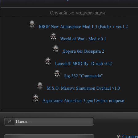
Случайные модификации
RRGP New Atmosphere Mod 1.3 (Patch) + ver.1.2
World of War - Mod v.0.1
Дорога без Возврата 2
LanseloT MOD By -D-eath v0.2
Sig-552 "Commando"
M.S.O. Massive Simulation Ovehaul v1.0
Адаптация Atmosfear 3 для Смерти вопреки
☢
Сталке