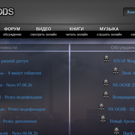
Кон
Вы
ФОРУМ
ВИДЕО
КНИГИ
МУЗЫКА
обсуждение
смотреть онлайн
читать онлайн
слушать онлайн
см
новости
Обсуждаем
 ранний доступ
STCoP Weapon
» - 8 минут геймплея
Dead Ai
 - News 07.08.26
NS OGSR 202
l - Релиз модификации
Возвращение
ью - Релиз модификации
NS OGSR - 02.1
 - Релиз дополнения
Новый Арсена
work - News 04.08.26
Hardco