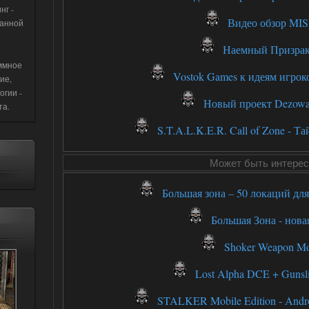
нг -
Видео обзор MI
данной
Наемный Призрак 
ммное
Vostok Games к идеям игроко
ие,
огии -
Новый проект Dezowa
та.
S.T.A.L.K.E.R. Call of Zone - Т
Может быть интерес
Большая зона – 50 локаций дл
Большая Зона - нова
Shoker Weapon Mo
Lost Alpha DCE + Gunsl
STALKER Mobile Edition - Andro