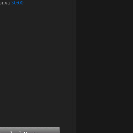
овича
30:00