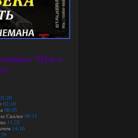
еловека "Шаг в
ть"
01:20
не
02:10
ва
06:35
 на Свалке
09:11
ова
11:22
нычем
14:10
:39