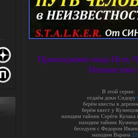
Прохождение мода Путь Ч
Неизвестнос
В этой серии:
отдаём доки Сидору
берём квесты в дерев
берём квест у Кузнецо
находим тайник Серёги Кулака
находим тайник Кузнец
беседуем с Федором Ива
находим Варана
22