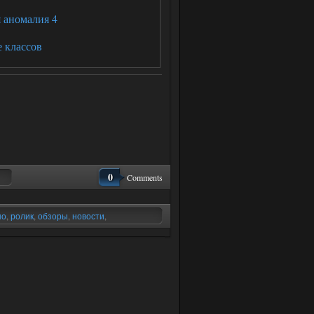
 аномалия 4
е классов
0
Comments
но
,
ролик
,
обзоры
,
новости
,