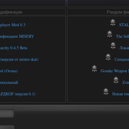
одификации
Рандом фа
player Mod 0.3
STALK
одификации MISERY
The full 
archy 0.4.5 Beta
Локац
версия от mister-skat)
Спецназ 
d (Осень)
Gosuke Weapon 
никальный
Zone
АРДКОР (версия 0.1)
Новая тек