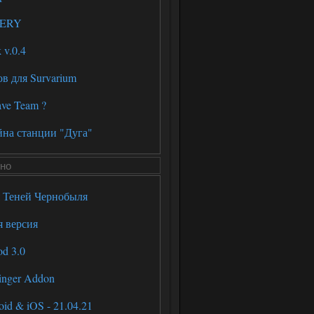
SERY
v.0.4
в для Survarium
ve Team ?
айна станции "Дуга"
но
я Теней Чернобыля
я версия
d 3.0
inger Addon
id & iOS - 21.04.21