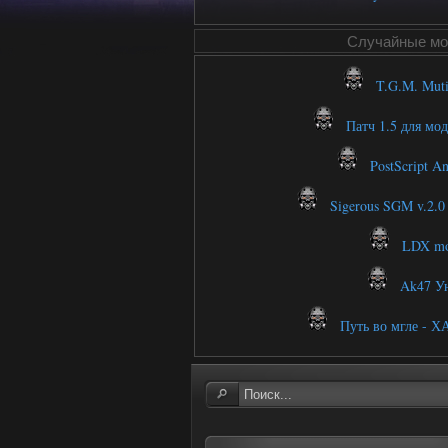
Случайные м
T.G.M. Muti
Патч 1.5 для м
PostScript An
Sigerous SGM v.2.0 (
LDX mo
Ak47 У
Путь во мгле - Х