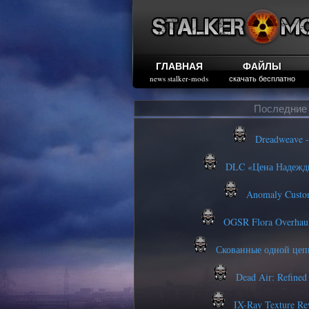
ГЛАВНАЯ
ФАЙЛЫ
news stalker-mods
скачать бесплатно
Последние 
Dreadweave -
DLC «Цена Надежды
Anomaly Custom
OGSR Flora Overhau
Скованные одной цеп
Dead Air: Refined
IX-Ray Texture Re