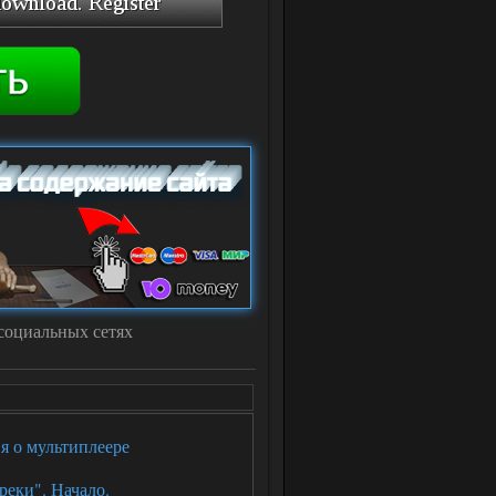
социальных сетях
ия о мультиплеере
реки". Начало.