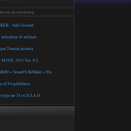
йлов из каталога
ER - Safe Ground
activation of artifacts
ия Темная долина
M.O.D. 2015 Ver. 0.2
MOD + Sound'S ReMake + Fix
 of Forgetfulness
стура ак-74 от D.J.A.O