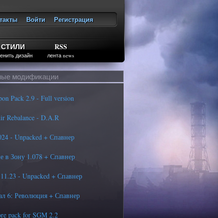
такты
Войти
Регистрация
ход
СТИЛИ
RSS
енить дизайн
лента news
ые модификации
 Pack 2.9 - Full version
r Rebalance - D.A.R
4 - Unpacked + Спавнер
 в Зону 1.078 + Спавнер
1.23 - Unpacked + Спавнер
л 6: Революция + Спавнер
re pack for SGM 2.2