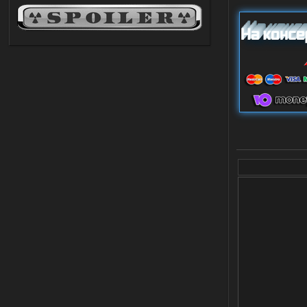
03.08.2026
Ответить ➤
Improved Weapon Pack (I.W.P.) - UPD
30.12.25
Stalker-Mods-Clan-su
11:00
Глобальный патч от
31.07.2026.
Устанавливать только
поверх финальной версии все в одном
(Standalone Final) от 29.12.2025!
Доступно только для пользователей
03.08.2026
Ответить ➤
ANOMALY ※ MEDIUM 7.0
Dvoeshnik
21:30
Хорошая сборка, графон и
детали на высоте не так
мрачно как в других сборках, дождь
барабанит по металу это нечто. Люблю
хардкор по типу Dead Air но здесь он