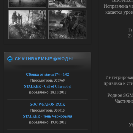
Исправлена ча
04.08.2026
Ответить ➤
касается уро
Объединенный Пак 2 + OGSR +
STCoP WP 3.4
1)
2)
Stalker-Mods-Clan-su
17:19
Доступно только для пользователей
СКАЧИВАЕМЫЕ📥МОДЫ
04.08.2026
Ответить ➤
Объединенный Пак 2 + OGSR +
Сборка от stason174 - 6.02
Интегрирован
Просмотров: 373969
STCoP WP 3.4
привязка к с
STALKER - Call of Chernobyl
Stalker-Mods-Clan-su
17:08
Добавлено: 28.10.2017
Родное SGMо
Частичн
Доступно только для пользователей
SOC WEAPON PACK
Просмотров: 350015
STALKER - Тень Чернобыля
04.08.2026
Ответить ➤
Добавлено: 19.05.2017
У
Объединенный Пак 2 + OGSR +