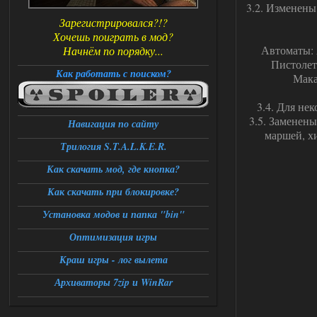
3.2. Изменены
Зарегистрировался?!?
Хочешь поиграть в мод?
Автоматы: 
Начнём по порядку...
Пистолеты
Как работать с поиском?
Мака
3.4. Для не
3.5. Заменен
Навигация по сайту
маршей, х
Трилогия S.T.A.L.K.E.R.
Как скачать мод, где кнопка?
Как скачать при блокировке?
Установка модов и папка "bin"
Оптимизация игры
Краш игры - лог вылета
Архиваторы 7zip и WinRar