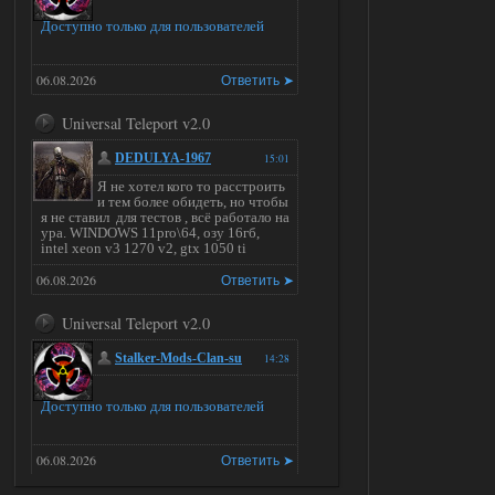
Доступно только для пользователей
06.08.2026
Ответить ➤
Universal Teleport v2.0
DEDULYA-1967
15:01
Я не хотел кого то расстроить
и тем более обидеть, но чтобы
я не ставил для тестов , всё работало на
ура. WINDOWS 11pro\64, озу 16гб,
intel xeon v3 1270 v2, gtx 1050 ti
06.08.2026
Ответить ➤
Universal Teleport v2.0
Stalker-Mods-Clan-su
14:28
Доступно только для пользователей
06.08.2026
Ответить ➤