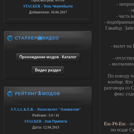
Просмотров: 69516
это и есть эта версия мода
- непро
Объединенный Пак 2 + OGSR
STALKER - Тень Чернобыля
- 
+ STCoP WP 3.4, только нет ни каких
Добавлено: 10.06.2017
анимаций курения и анимаций еды и
- часть 
экзоча как в трелере
- подобранные
04.08.2026
Ответить ➤
Гавайцу. Забе
СТАЛКЕР🎦ВИДЕО
Объединенный Пак 2 + OGSR +
- вылет на
STCoP WP 3.4
andreyforest1993
15:00
Прохождение модов - Каталог
- отсуств
https://rutube.ru/video/50be34
- молчаливо
6a53045b746b6f2d80812029a
Видео раздел
3/?r=plemwd
По поводу п
вообще. Кто
04.08.2026
Ответить ➤
разговора со 
РЕЙТИНГ🔝МОДОВ
фикс соде
Объединенный Пак 2 + OGSR +
STCoP WP 3.4
S.T.A.L.K.E.R. - Экзоскелет "Аномалия"
Stalker-Mods-Clan-su
11:30
Рейтинг: 5.0 / 41
STALKER - Зов Припяти
Esc-F6-Esc
- н
Доступно только для пользователей
Дата: 12.04.2015
по осаде С