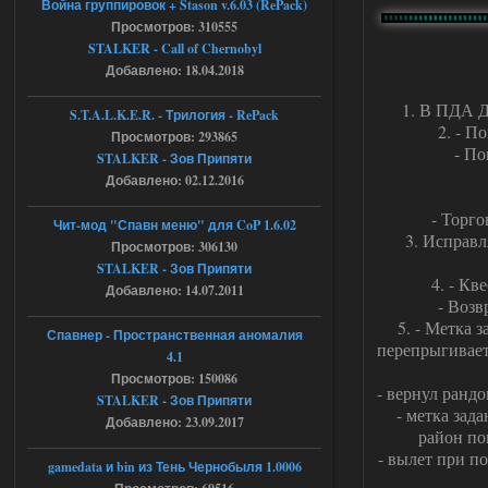
Война группировок + Stason v.6.03 (RePack)
STCoP WP 3.4
Просмотров: 310555
STALKER - Call of Chernobyl
Stalker-Mods-Clan-su
16:48
Добавлено: 18.04.2018
Доступно только для пользователей
1. В ПДА Д
S.T.A.L.K.E.R. - Трилогия - RePack
2. - П
Просмотров: 293865
04.08.2026
Ответить ➤
- По
STALKER - Зов Припяти
Добавлено: 02.12.2016
Объединенный Пак 2 + OGSR +
- Торго
STCoP WP 3.4
Чит-мод "Спавн меню" для CoP 1.6.02
3. Исправл
Просмотров: 306130
andreyforest1993
15:33
STALKER - Зов Припяти
4. - Кв
вот ещё этот же трелер с
Добавлено: 14.07.2011
вашего сайта, https://stalker-
- Возв
mods.su/news/op_2_ogsr_stcop_wp_3_4
5. - Метка 
_trejler_2022/2022-11-30-6818
Спавнер - Пространственная аномалия
перепрыгивает
4.1
04.08.2026
Ответить ➤
Просмотров: 150086
- вернул ранд
STALKER - Зов Припяти
Объединенный Пак 2 + OGSR +
- метка зад
Добавлено: 23.09.2017
STCoP WP 3.4
район пои
- вылет при п
andreyforest1993
gamedata и bin из Тень Чернобыля 1.0006
15:03