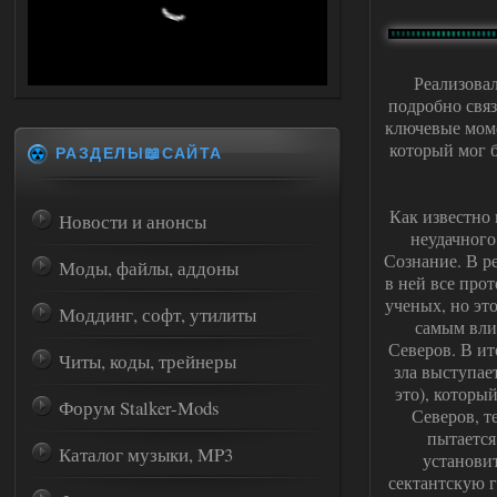
Реализова
подробно связ
ключевые мом
который мог 
РАЗДЕЛЫ📖САЙТА
Как известно
Новости и анонсы
неудачного
Сознание. В р
Моды, файлы, аддоны
в ней все про
ученых, но эт
Моддинг, софт, утилиты
самым вли
Северов. В ит
Читы, коды, трейнеры
зла выступае
это), которы
Форум Stalker-Mods
Северов, т
пытается
Каталог музыки, MP3
установит
сектантскую г