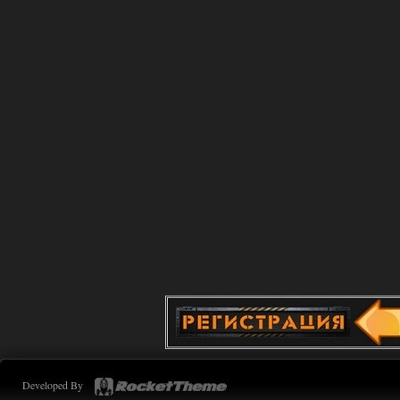
Красиво. Вот OGSR -- это
настоящий Сталкер 2.
31.07.2026
Ответить ➤
Advanced Weapon Pack - система
стрельбы
kulikulikuli
15:21
разрабы вообще везде всё
поломали, довести всех
живыми до Припяти через путепровод
очень тяжело, монолитовцы их
выносят вперед ногами только так. А
довести военных до вертолетов просто
невозможно. Куча зомбированных,
которые просто как в тире
расстреливают военных.
Так что по факту на нормальную
концовку мод пройти невозможно.
31.07.2026
Ответить ➤
Advanced Weapon Pack - система
стрельбы
Developed By