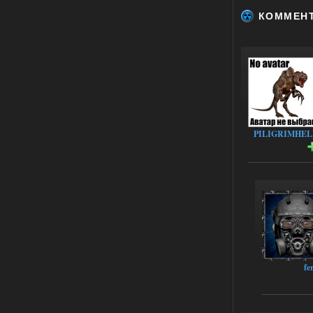
КОММЕН
02.08.2026
Ответить ➤
Oblivion Lost Remake 2.5 - OGSR
Engine
Stalker-Mods-Clan-su
14:16
Доступно только для пользователей
PILIGRIMHEL
01.08.2026
Ответить ➤
Oblivion Lost Remake 2.5 - OGSR
Engine
kulikulikuli
13:19
а где здесь огср? я на скринах
вижу только обоссаный
древний билд, от которого глаза
вытекают.
fe
01.08.2026
Ответить ➤
Oblivion Lost Remake 2.5 - OGSR