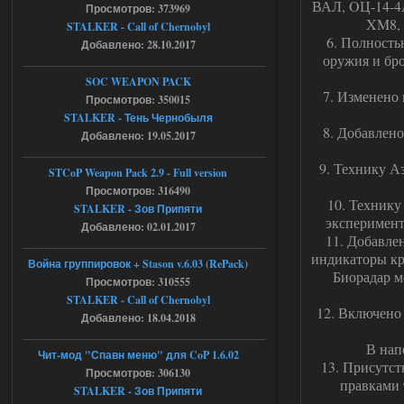
ВАЛ, OЦ-14-4А
chernobyl\gamedata\scripts\xr_camper.sc
Просмотров: 373969
ript:510: attempt to index local 'manager'
XM8, 
STALKER - Call of Chernobyl
(a nil value)
6. Полность
Добавлено: 28.10.2017
Вылет после захода в Припять.
оружия и бр
05.08.2026
Ответить ➤
SOC WEAPON PACK
7. Изменено
Просмотров: 350015
Скованные одной цепью
STALKER - Тень Чернобыля
8. Добавлен
Добавлено: 19.05.2017
r4908778
18:37
с избавлением от баласта,
9. Технику А
доходяга.
STCoP Weapon Pack 2.9 - Full version
Просмотров: 316490
10. Технику
STALKER - Зов Припяти
05.08.2026
Ответить ➤
эксперимент
Добавлено: 02.01.2017
11. Добавле
Путь во мгле + GUNSLINGER mod
индикаторы кр
Война группировок + Stason v.6.03 (RePack)
Биорадар м
Просмотров: 310555
Stalker-Mods-Clan-su
16:57
STALKER - Call of Chernobyl
12. Включено 
Добавлено: 18.04.2018
Доступно только для пользователей
В нап
Чит-мод "Спавн меню" для CoP 1.6.02
05.08.2026
Ответить ➤
13. Присутст
Просмотров: 306130
правками 
STALKER - Зов Припяти
Путь во мгле + GUNSLINGER mod