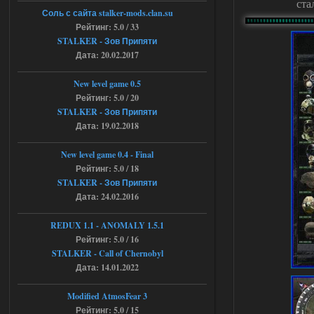
ста
04.08.2026
Ответить ➤
Соль с сайта stalker-mods.clan.su
Рейтинг: 5.0 / 33
Объединенный Пак 2 + OGSR +
STALKER - Зов Припяти
Дата: 20.02.2017
STCoP WP 3.4
andreyforest1993
08:24
New level game 0.5
там есть опция расшириные
Рейтинг: 5.0 / 20
анимации нпс, я поставил
STALKER - Зов Припяти
галочку но толку ноль, ни каких
Дата: 19.02.2018
анимаций нет, может это что-то другое,
не известно, больше нет ни каких таких
кнопок по поводу анимаций
New level game 0.4 - Final
04.08.2026
Ответить ➤
Рейтинг: 5.0 / 18
STALKER - Зов Припяти
Последний рассвет - Эпизод 1
Дата: 24.02.2016
Stalker-Mods-Clan-su
22:29
REDUX 1.1​​​​​​​ - ANOMALY 1.5.1
Рейтинг: 5.0 / 16
Доступно только для пользователей
STALKER - Call of Chernobyl
Дата: 14.01.2022
03.08.2026
Ответить ➤
Modified AtmosFear 3
Объединенный Пак 2 + OGSR +
Рейтинг: 5.0 / 15