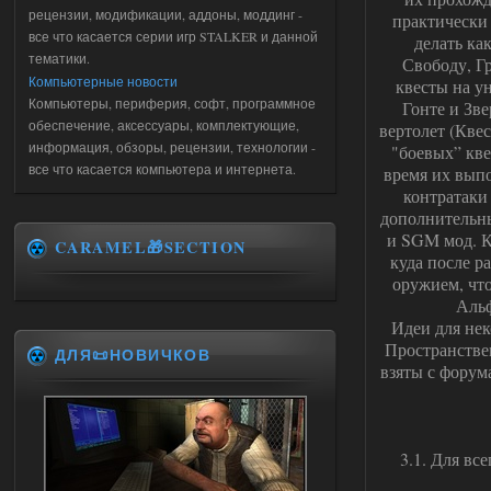
рецензии, модификации, аддоны, моддинг -
практически 
все что касается серии игр STALKER и данной
делать ка
тематики.
Свободу, Г
Компьютерные новости
квесты на у
Компьютеры, периферия, софт, программное
Гонте и Зве
обеспечение, аксессуары, комплектующие,
вертолет (Кве
информация, обзоры, рецензии, технологии -
"боевых” кве
все что касается компьютера и интернета.
время их выпо
контратаки
дополнительны
и SGM мод. К 
CARAMEL🎁SECTION
куда после р
оружием, что
Альф
Идеи для нек
Пространстве
ДЛЯ📜НОВИЧКОВ
взяты с форум
3.1. Для вс