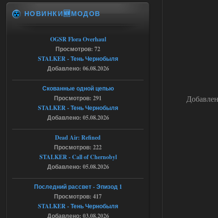
ruslanpyrusov
23:13
НОВИНКИ🆕МОДОВ
как изменить макс сумму
ставки в файлах чтобы
ставить больше 1 к
OGSR Flora Overhaul
Просмотров: 72
05.08.2026
Ответить ➤
STALKER - Тень Чернобыля
Добавлено: 06.08.2026
Тайна Зоны - Remaster 2026
Stalker-Mods-Clan-su
21:33
Скованные одной цепью
Добавлен
Просмотров: 291
Доступно только для пользователей
STALKER - Тень Чернобыля
Добавлено: 05.08.2026
05.08.2026
Ответить ➤
Dead Air: Refined
Просмотров: 222
Тайна Зоны - Remaster 2026
STALKER - Call of Chernobyl
AndreySA
21:28
Добавлено: 05.08.2026
патч я установил после
установки мода, да, ладно,
Последний рассвет - Эпизод 1
наверное вы правы придется ожидать
Просмотров: 417
чудо))
STALKER - Тень Чернобыля
05.08.2026
Ответить ➤
Добавлено: 03.08.2026