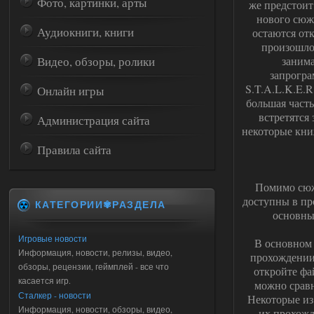
Фото, картинки, арты
же предстоит
нового сюж
Аудиокниги, книги
остаются от
произошло 
Видео, обзоры, ролики
занима
запрогра
S.T.A.L.K.E.R
Онлайн игры
большая часть
встретятся
Администрация сайта
некоторые кни
Правила сайта
Помимо сюже
доступны в пр
КАТЕГОРИИ✾РАЗДЕЛА
основны
Игровые новости
В основном 
Информация, новости, релизы, видео,
прохождении)
обзоры, рецензии, геймплей - все что
откройте фа
касается игр.
можно сравн
Сталкер - новости
Некоторые из
Информация, новости, обзоры, видео,
их прохожд