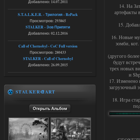
Добавлено: 14.07.2011
14. На За
stalker673920
16:09
артефакты в 
S.T.A.L.K.E.R. - Трилогия - RePack
где пароль?
Просмотров: 293865
15. Добав
STALKER - Зов Припяти
Добавлено: 02.12.2016
16. Новые му
05.08.2026
Ответить ➤
зомби, кот
Call of Chernobyl - CoC Full version
Dead Air: Refined
Просмотров: 280433
(другого боле
STALKER - Call of Chernobyl
Stalker-Mods-Clan-su
09:03
будут встре
Добавлено: 26.09.2015
трех новых в
Доступно только для пользователей
и Shp
17. Изменено
загрузочный э
05.08.2026
Ответить ➤
STALKER🎨ART
18. Игра ста
Объединенный Пак 2 + OGSR +
по
STCoP WP 3.4
Открыть Альбом
Stalker-Mods-Clan-su
17:25
Доступно только для пользователей
GEONEZIS