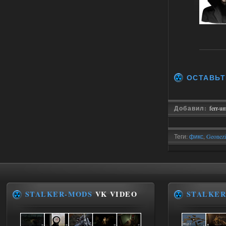
01.08.2026
Ответить ➤
Объединенный Пак 2 + OGSR
kulikulikuli
08:27
ну тогда черт его знает, я
помню только, что в конце
игры был кусок сюжета с пантерой, где
ОСТАВЬТ
игра принудительно выключала
возможность любой телепортации.
01.08.2026
Ответить ➤
Добавил:
ferr-u
Объединенный Пак 2 + OGSR
Теги:
фикс
,
Geonezi
Сверху
07:33
Sigerous Mod 2.0
,
д
Дело в том, что с батарейками,
чёрными энергиями и другими
артами телепорты не работают. А
артефакты телепортации, я помню их
из других сборок, их просто нет в
продаже у торговцев.
STALKER-MODS
VK VIDEO
STALKER
01.08.2026
Ответить ➤
Advanced Weapon Pack - система