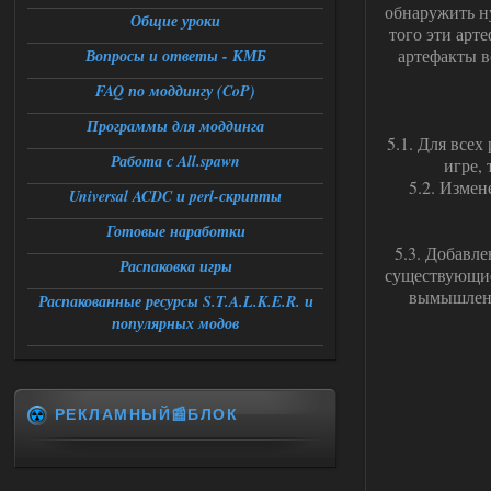
обнаружить н
06.08.2026
Ответить ➤
Общие уроки
того эти арт
артефакты в
Вопросы и ответы - КМБ
Спавнер + Правки + Античит - Dead
City Final
FAQ по моддингу (CoP)
Stalker-Mods-Clan-su
09:53
Программы для моддинга
5.1. Для все
Работа с All.spawn
игре,
Доступно только для пользователей
5.2. Измен
Universal ACDC и perl-скрипты
06.08.2026
Ответить ➤
Готовые наработки
5.3. Добавл
Спавнер + Правки + Античит - Dead
Распаковка игры
существующие
City Final
вымышленн
Распакованные ресурсы S.T.A.L.K.E.R. и
популярных модов
Michman1970
09:16
Что то не работает спавнер,
все устанавливал по
мануалу......
РЕКЛАМНЫЙ📰БЛОК
06.08.2026
Ответить ➤
Игра для сталкера 21-очко