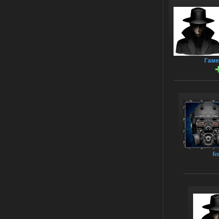
Engine
Stalker-Mods-Clan-su
11:01
Доступно только для пользователей
Гаме
01.08.2026
Ответить ➤
Сборка от stason174 - 6.02
Stalker-Mods-Clan-su
10:43
Доступно только для пользователей
01.08.2026
Ответить ➤
fe
Сборка от stason174 - 6.02
Werdassver
08:38
почему после прохождения
тайны зоны ремкоплеты не
работают?