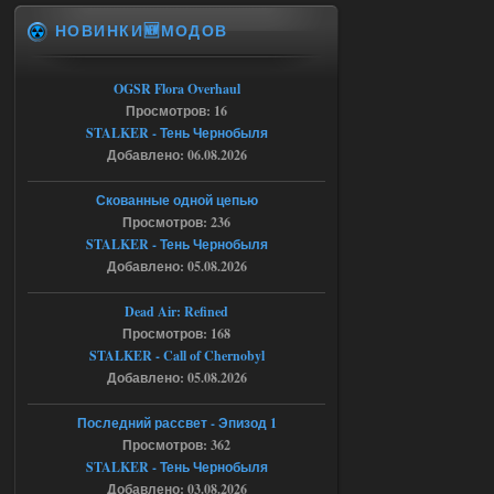
ruslanpyrusov
23:13
НОВИНКИ🆕МОДОВ
как изменить макс сумму
ставки в файлах чтобы
ставить больше 1 к
OGSR Flora Overhaul
Просмотров: 16
05.08.2026
Ответить ➤
STALKER - Тень Чернобыля
Добавлено: 06.08.2026
Тайна Зоны - Remaster 2026
Stalker-Mods-Clan-su
21:33
Скованные одной цепью
Просмотров: 236
Доступно только для пользователей
STALKER - Тень Чернобыля
Добавлено: 05.08.2026
05.08.2026
Ответить ➤
Dead Air: Refined
Просмотров: 168
Тайна Зоны - Remaster 2026
STALKER - Call of Chernobyl
AndreySA
21:28
Добавлено: 05.08.2026
патч я установил после
установки мода, да, ладно,
Последний рассвет - Эпизод 1
наверное вы правы придется ожидать
Просмотров: 362
чудо))
STALKER - Тень Чернобыля
05.08.2026
Ответить ➤
Добавлено: 03.08.2026