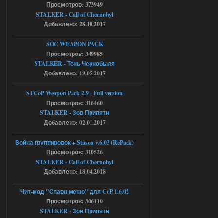
chernobyl\gamedata\scripts\xr_camper.sc
Просмотров: 373949
ript:510: attempt to index local 'manager'
STALKER - Call of Chernobyl
(a nil value)
Добавлено: 28.10.2017
Вылет после захода в Припять.
05.08.2026
Ответить ➤
SOC WEAPON PACK
Просмотров: 349985
Скованные одной цепью
STALKER - Тень Чернобыля
Добавлено: 19.05.2017
r4908778
18:37
с избавлением от баласта,
доходяга.
STCoP Weapon Pack 2.9 - Full version
Просмотров: 316460
STALKER - Зов Припяти
05.08.2026
Ответить ➤
Добавлено: 02.01.2017
Путь во мгле + GUNSLINGER mod
Война группировок + Stason v.6.03 (RePack)
Просмотров: 310526
Stalker-Mods-Clan-su
16:57
STALKER - Call of Chernobyl
Добавлено: 18.04.2018
Доступно только для пользователей
Чит-мод "Спавн меню" для CoP 1.6.02
05.08.2026
Ответить ➤
Просмотров: 306110
STALKER - Зов Припяти
Путь во мгле + GUNSLINGER mod