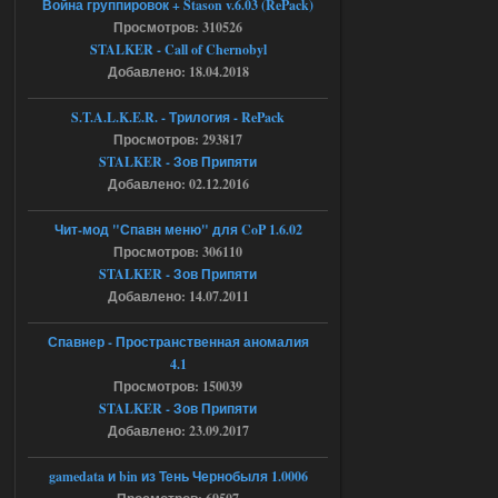
Война группировок + Stason v.6.03 (RePack)
STCoP WP 3.4
Просмотров: 310526
STALKER - Call of Chernobyl
Stalker-Mods-Clan-su
16:48
Добавлено: 18.04.2018
Доступно только для пользователей
S.T.A.L.K.E.R. - Трилогия - RePack
Просмотров: 293817
04.08.2026
Ответить ➤
STALKER - Зов Припяти
Добавлено: 02.12.2016
Объединенный Пак 2 + OGSR +
STCoP WP 3.4
Чит-мод "Спавн меню" для CoP 1.6.02
Просмотров: 306110
andreyforest1993
15:33
STALKER - Зов Припяти
вот ещё этот же трелер с
Добавлено: 14.07.2011
вашего сайта, https://stalker-
mods.su/news/op_2_ogsr_stcop_wp_3_4
_trejler_2022/2022-11-30-6818
Спавнер - Пространственная аномалия
4.1
04.08.2026
Ответить ➤
Просмотров: 150039
STALKER - Зов Припяти
Объединенный Пак 2 + OGSR +
Добавлено: 23.09.2017
STCoP WP 3.4
andreyforest1993
gamedata и bin из Тень Чернобыля 1.0006
15:03