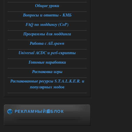
06.08.2026
Ответить ➤
Общие уроки
Вопросы и ответы - КМБ
Спавнер + Правки + Античит - Dead
City Final
FAQ по моддингу (CoP)
Stalker-Mods-Clan-su
09:53
Программы для моддинга
Работа с All.spawn
Доступно только для пользователей
Universal ACDC и perl-скрипты
06.08.2026
Ответить ➤
Готовые наработки
Спавнер + Правки + Античит - Dead
Распаковка игры
City Final
Распакованные ресурсы S.T.A.L.K.E.R. и
популярных модов
Michman1970
09:16
Что то не работает спавнер,
все устанавливал по
мануалу......
РЕКЛАМНЫЙ📰БЛОК
06.08.2026
Ответить ➤
Игра для сталкера 21-очко