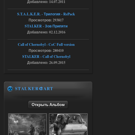
Добавлено: 14.07.2011
stalker673920
16:09
S.T.A.L.K.E.R. - Трилогия - RePack
где пароль?
Просмотров: 293817
STALKER - Зов Припяти
Добавлено: 02.12.2016
05.08.2026
Ответить ➤
Call of Chernobyl - CoC Full version
Dead Air: Refined
Просмотров: 280410
STALKER - Call of Chernobyl
Stalker-Mods-Clan-su
09:03
Добавлено: 26.09.2015
Доступно только для пользователей
05.08.2026
Ответить ➤
STALKER🎨ART
Объединенный Пак 2 + OGSR +
STCoP WP 3.4
Открыть Альбом
Stalker-Mods-Clan-su
17:25
Доступно только для пользователей