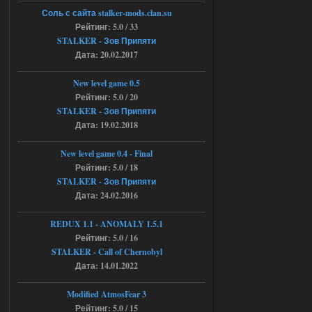
04.08.2026
Ответить ➤
Соль с сайта stalker-mods.clan.su
Рейтинг: 5.0 / 33
Объединенный Пак 2 + OGSR +
STALKER - Зов Припяти
Дата: 20.02.2017
STCoP WP 3.4
andreyforest1993
08:24
New level game 0.5
там есть опция расшириные
Рейтинг: 5.0 / 20
анимации нпс, я поставил
STALKER - Зов Припяти
галочку но толку ноль, ни каких
Дата: 19.02.2018
анимаций нет, может это что-то другое,
не известно, больше нет ни каких таких
кнопок по поводу анимаций
New level game 0.4 - Final
04.08.2026
Ответить ➤
Рейтинг: 5.0 / 18
STALKER - Зов Припяти
Последний рассвет - Эпизод 1
Дата: 24.02.2016
Stalker-Mods-Clan-su
22:29
REDUX 1.1​​​​​​​ - ANOMALY 1.5.1
Рейтинг: 5.0 / 16
Доступно только для пользователей
STALKER - Call of Chernobyl
Дата: 14.01.2022
03.08.2026
Ответить ➤
Modified AtmosFear 3
Объединенный Пак 2 + OGSR +
Рейтинг: 5.0 / 15