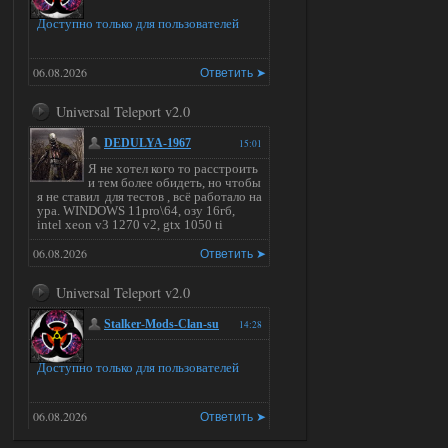
Доступно только для пользователей
06.08.2026
Ответить ➤
Universal Teleport v2.0
DEDULYA-1967
15:01
Я не хотел кого то расстроить
и тем более обидеть, но чтобы
я не ставил для тестов , всё работало на
ура. WINDOWS 11pro\64, озу 16гб,
intel xeon v3 1270 v2, gtx 1050 ti
06.08.2026
Ответить ➤
Universal Teleport v2.0
Stalker-Mods-Clan-su
14:28
Доступно только для пользователей
06.08.2026
Ответить ➤