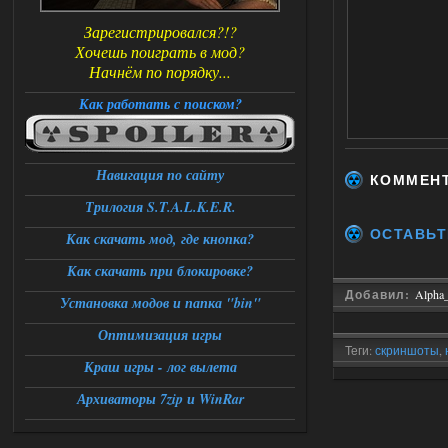
Зарегистрировался?!?
Хочешь поиграть в мод?
Начнём по порядку...
Как работать с поиском?
Навигация по сайту
КОММЕН
Трилогия S.T.A.L.K.E.R.
ОСТАВЬТ
Как скачать мод, где кнопка?
Как скачать при блокировке?
Добавил:
Alpha
Установка модов и папка "bin"
Оптимизация игры
Теги:
скриншоты
,
Краш игры - лог вылета
Архиваторы 7zip и WinRar