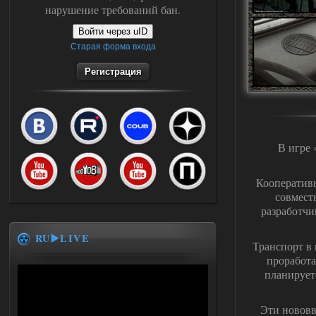
нарушение требований бан.
Войти через uID
Старая форма входа
Регистрация
В игре 
Кооперативн
совмест
разработчи
RU▶️LIVE
Транспорт в 
проработа
планирует
Эти нововв