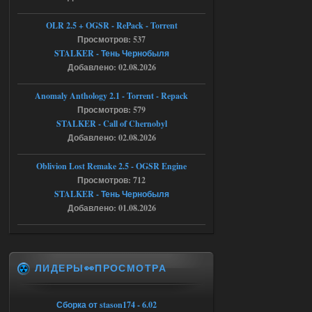
Тайна Зоны - Remaster 2026
OLR 2.5 + OGSR - RePack - Torrent
Просмотров: 537
Stalker-Mods-Clan-su
20:50
STALKER - Тень Чернобыля
Добавлено: 02.08.2026
Доступно только для пользователей
Anomaly Anthology 2.1 - Torrent - Repack
05.08.2026
Ответить ➤
Просмотров: 579
STALKER - Call of Chernobyl
Тайна Зоны - Remaster 2026
Добавлено: 02.08.2026
AndreySA
20:25
Oblivion Lost Remake 2.5 - OGSR Engine
[05.08.26
Просмотров: 712
20:23:10.934] [17468]
FATAL ERROR
STALKER - Тень Чернобыля
Добавлено: 01.08.2026
[error]Expression : FATAL ERROR
[error]Function :
CScriptEngine::lua_pcall_failed
[error]File : D:\a\OGSR-
Engine\OGSR-
Engine\ogsr_engine\COMMON_AI\scrip
ЛИДЕРЫ👀ПРОСМОТРА
t_engine.cpp
[error]Line : 75
[error]Description :
[CScriptEngine::lua_pcall_failed]: ... -
Сборка от stason174 - 6.02
shadow of