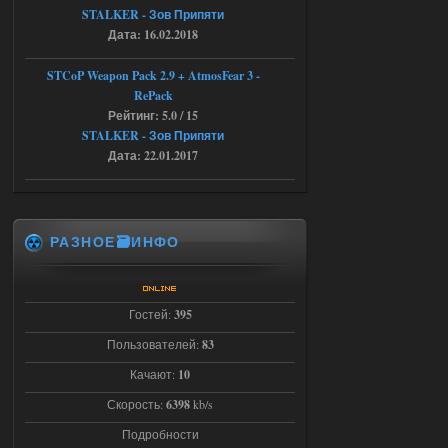
STCoP WP 3.4
STALKER - Зов Припяти
Дата: 16.02.2018
Stalker-Mods-Clan-su
22:27
STCoP Weapon Pack 2.9 + AtmosFear 3 -
Доступно только для пользователей
RePack
Рейтинг: 5.0 / 15
STALKER - Зов Припяти
03.08.2026
Ответить ➤
Дата: 22.01.2017
Объединенный Пак 2 + OGSR +
STCoP WP 3.4
andreyforest1993
21:22
РАЗНОЕ🗃️ИНФО
Здравствуйте, почему не
Анимаций открытия рюкзака и
использования предметов как в
трелере?
Гостей:
395
03.08.2026
Ответить ➤
Пользователей:
83
ANOMALY ※ MEDIUM 7.0
Качают:
10
Stalker-Mods-Clan-su
Скорость:
6398
kb/s
19:14
Подробности
Доступно только для пользователей