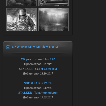
04.08.2026
Ответить ➤
Объединенный Пак 2 + OGSR +
STCoP WP 3.4
Stalker-Mods-Clan-su
17:19
Доступно только для пользователей
СКАЧИВАЕМЫЕ📥МОДЫ
04.08.2026
Ответить ➤
Объединенный Пак 2 + OGSR +
Сборка от stason174 - 6.02
Просмотров: 373949
STCoP WP 3.4
STALKER - Call of Chernobyl
Stalker-Mods-Clan-su
17:08
Добавлено: 28.10.2017
Доступно только для пользователей
SOC WEAPON PACK
Просмотров: 349985
STALKER - Тень Чернобыля
04.08.2026
Ответить ➤
Добавлено: 19.05.2017
Объединенный Пак 2 + OGSR +