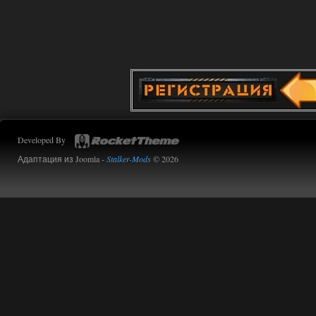
02.08.2026
Ответить ➤
Oblivion Lost Remake 2.5 - OGSR
Engine
Stalker-Mods-Clan-su
14:16
Доступно только для пользователей
Developed By
01.08.2026
Ответить ➤
Адаптация из Joomla -
Stalker-Mods
© 2026
Oblivion Lost Remake 2.5 - OGSR
Engine
kulikulikuli
13:19
а где здесь огср? я на скринах
вижу только обоссаный
древний билд, от которого глаза
вытекают.
01.08.2026
Ответить ➤
Oblivion Lost Remake 2.5 - OGSR