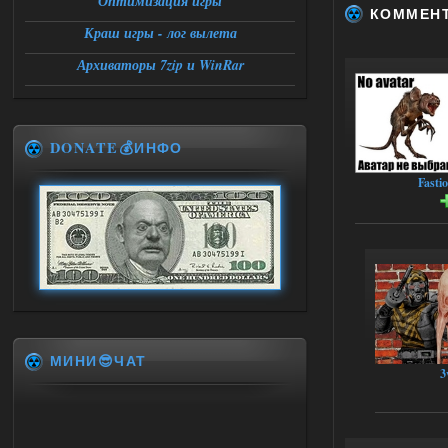
Оптимизация игры
КОММЕН
Краш игры - лог вылета
Архиваторы 7zip и WinRar
DONATE💰ИНФО
Fasti
МИНИ😎ЧАТ
3