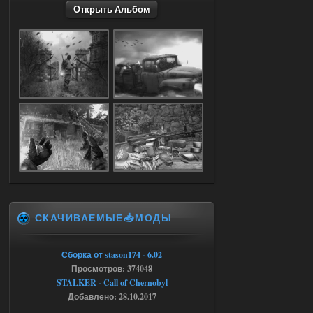
Открыть Альбом
stalker673920
16:09
где пароль?
05.08.2026
Ответить ➤
Dead Air: Refined
Stalker-Mods-Clan-su
09:03
Доступно только для пользователей
05.08.2026
Ответить ➤
СКАЧИВАЕМЫЕ📥МОДЫ
Объединенный Пак 2 + OGSR +
STCoP WP 3.4
Сборка от stason174 - 6.02
Stalker-Mods-Clan-su
17:25
Просмотров: 374048
STALKER - Call of Chernobyl
Доступно только для пользователей
Добавлено: 28.10.2017