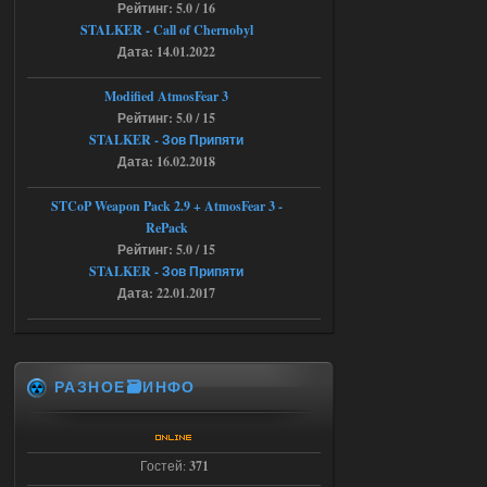
Рейтинг: 5.0 / 16
04.08.2026
Ответить ➤
STALKER - Call of Chernobyl
Объединенный Пак 2 + OGSR +
Дата: 14.01.2022
STCoP WP 3.4
Modified AtmosFear 3
andreyforest1993
08:24
Рейтинг: 5.0 / 15
STALKER - Зов Припяти
там есть опция расшириные
анимации нпс, я поставил
Дата: 16.02.2018
галочку но толку ноль, ни каких
анимаций нет, может это что-то другое,
не известно, больше нет ни каких таких
STCoP Weapon Pack 2.9 + AtmosFear 3 -
кнопок по поводу анимаций
RePack
04.08.2026
Ответить ➤
Рейтинг: 5.0 / 15
STALKER - Зов Припяти
Последний рассвет - Эпизод 1
Дата: 22.01.2017
Stalker-Mods-Clan-su
22:29
Доступно только для пользователей
РАЗНОЕ🗃️ИНФО
03.08.2026
Ответить ➤
Гостей:
371
Объединенный Пак 2 + OGSR +