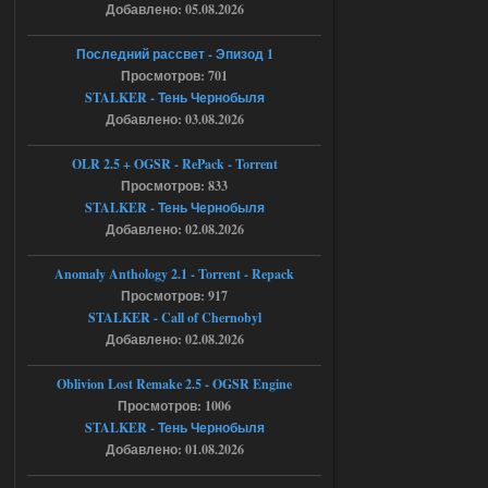
ruslanpyrusov
23:13
Добавлено: 05.08.2026
как изменить макс сумму
ставки в файлах чтобы
Последний рассвет - Эпизод 1
ставить больше 1 к
Просмотров: 701
STALKER - Тень Чернобыля
05.08.2026
Ответить ➤
Добавлено: 03.08.2026
Тайна Зоны - Remaster 2026
OLR 2.5 + OGSR - RePack - Torrent
Stalker-Mods-Clan-su
21:33
Просмотров: 833
STALKER - Тень Чернобыля
Добавлено: 02.08.2026
Доступно только для пользователей
Anomaly Anthology 2.1 - Torrent - Repack
05.08.2026
Ответить ➤
Просмотров: 917
STALKER - Call of Chernobyl
Тайна Зоны - Remaster 2026
Добавлено: 02.08.2026
AndreySA
21:28
Oblivion Lost Remake 2.5 - OGSR Engine
патч я установил после
установки мода, да, ладно,
Просмотров: 1006
наверное вы правы придется ожидать
STALKER - Тень Чернобыля
чудо))
Добавлено: 01.08.2026
05.08.2026
Ответить ➤