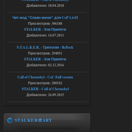
ript:510: attempt to index local 'manager'
Добавлено: 18.04.2018
(a nil value)
Вылет после захода в Припять.
Чит-мод "Спавн меню" для CoP 1.6.02
05.08.2026
Ответить ➤
Просмотров: 306188
STALKER - Зов Припяти
Скованные одной цепью
Добавлено: 14.07.2011
r4908778
18:37
S.T.A.L.K.E.R. - Трилогия - RePack
с избавлением от баласта,
Просмотров: 294051
доходяга.
STALKER - Зов Припяти
Добавлено: 02.12.2016
05.08.2026
Ответить ➤
Call of Chernobyl - CoC Full version
Путь во мгле + GUNSLINGER mod
Просмотров: 280542
STALKER - Call of Chernobyl
Stalker-Mods-Clan-su
16:57
Добавлено: 26.09.2015
Доступно только для пользователей
05.08.2026
Ответить ➤
STALKER🎨ART
Путь во мгле + GUNSLINGER mod