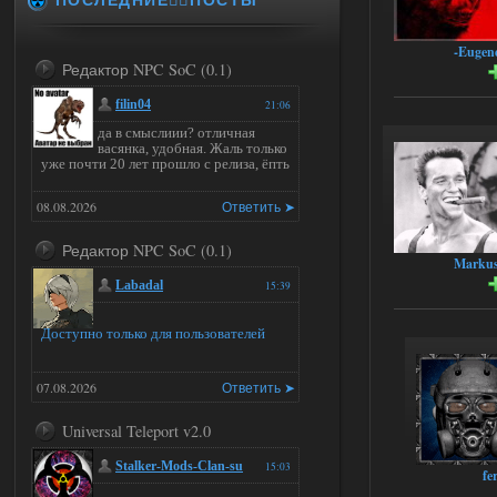
-Eugen
Редактор NPC SoC (0.1)
filin04
21:06
да в смыслиии? отличная
васянка, удобная. Жаль только
уже почти 20 лет прошло с релиза, ёпть
08.08.2026
Ответить ➤
Редактор NPC SoC (0.1)
Marku
Labadal
15:39
Доступно только для пользователей
07.08.2026
Ответить ➤
Universal Teleport v2.0
Stalker-Mods-Clan-su
15:03
fe