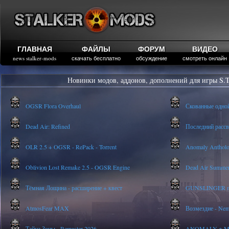
ГЛАВНАЯ
ФАЙЛЫ
ФОРУМ
ВИДЕО
news stalker-mods
скачать бесплатно
обсуждение
смотреть онлайн
Новинки модов, аддонов, дополнений для игры S.T
OGSR Flora Overhaul
Скованные одно
Dead Air: Refined
Последний рассве
OLR 2.5 + OGSR - RePack - Torrent
Anomaly Anthology
Oblivion Lost Remake 2.5 - OGSR Engine
Dead Air Summer
Тёмная Лощина - расширение + квест
GUNSLINGER mod
AtmosFear MAX
Возмездие - Nem
Тайна Зоны - Remaster 2026
ANOMALY ※ MEDI