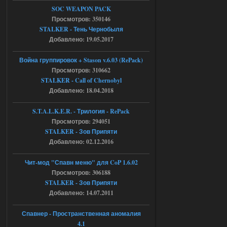
04.08.2026
Ответить ➤
SOC WEAPON PACK
Просмотров: 350146
Объединенный Пак 2 + OGSR +
STALKER - Тень Чернобыля
STCoP WP 3.4
Добавлено: 19.05.2017
Stalker-Mods-Clan-su
17:19
Война группировок + Stason v.6.03 (RePack)
Просмотров: 310662
Доступно только для пользователей
STALKER - Call of Chernobyl
Добавлено: 18.04.2018
04.08.2026
Ответить ➤
S.T.A.L.K.E.R. - Трилогия - RePack
Просмотров: 294051
Объединенный Пак 2 + OGSR +
STALKER - Зов Припяти
STCoP WP 3.4
Добавлено: 02.12.2016
Stalker-Mods-Clan-su
17:08
Чит-мод "Спавн меню" для CoP 1.6.02
Просмотров: 306188
Доступно только для пользователей
STALKER - Зов Припяти
Добавлено: 14.07.2011
04.08.2026
Ответить ➤
Спавнер - Пространственная аномалия
Объединенный Пак 2 + OGSR +
4.1