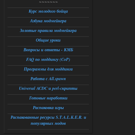
~~~~~~~
DEDULYA-1967
13:56
Курс молодого бойца
Азбука модмейкера
Доступно только для пользователей
Золотые правила модмейкера
06.08.2026
Ответить ➤
Общие уроки
Universal Teleport v2.0
Вопросы и ответы - КМБ
FAQ по моддингу (CoP)
Stalker-Mods-Clan-su
12:26
Программы для моддинга
Доступно только для пользователей
Работа с All.spawn
06.08.2026
Ответить ➤
Universal ACDC и perl-скрипты
Готовые наработки
Universal Teleport v2.0
Распаковка игры
DEDULYA-1967
12:21
Поставил на чистый сталкер
Распакованные ресурсы S.T.A.L.K.E.R. и
10006, сразу
популярных модов
вылет [error]Arguments :
msg_box_kicked_by_server:picture