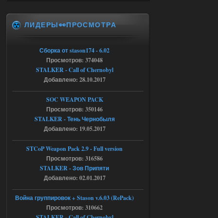
Тайна Зоны - Remaster 2026
ЛИДЕРЫ👀ПРОСМОТРА
Stalker-Mods-Clan-su
20:50
Доступно только для пользователей
Сборка от stason174 - 6.02
Просмотров: 374048
05.08.2026
Ответить ➤
STALKER - Call of Chernobyl
Добавлено: 28.10.2017
Тайна Зоны - Remaster 2026
SOC WEAPON PACK
AndreySA
20:25
Просмотров: 350146
[05.08.26
STALKER - Тень Чернобыля
20:23:10.934] [17468]
Добавлено: 19.05.2017
FATAL ERROR
[error]Expression : FATAL ERROR
STCoP Weapon Pack 2.9 - Full version
[error]Function :
CScriptEngine::lua_pcall_failed
Просмотров: 316586
[error]File : D:\a\OGSR-
STALKER - Зов Припяти
Engine\OGSR-
Engine\ogsr_engine\COMMON_AI\scrip
Добавлено: 02.01.2017
t_engine.cpp
[error]Line : 75
Война группировок + Stason v.6.03 (RePack)
[error]Description :
[CScriptEngine::lua_pcall_failed]: ... -
Просмотров: 310662
shadow of
STALKER - Call of Chernobyl
chernobyl\gamedata\scripts\xr_camper.sc