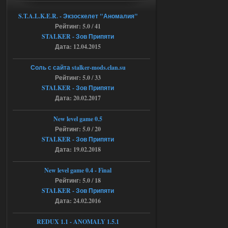
Объединенный Пак 2 + OGSR
+ STCoP WP 3.4, только нет ни каких
S.T.A.L.K.E.R. - Экзоскелет "Аномалия"
анимаций курения и анимаций еды и
Рейтинг: 5.0 / 41
экзоча как в трелере
STALKER - Зов Припяти
04.08.2026
Ответить ➤
Дата: 12.04.2015
Объединенный Пак 2 + OGSR +
Соль с сайта stalker-mods.clan.su
STCoP WP 3.4
Рейтинг: 5.0 / 33
STALKER - Зов Припяти
andreyforest1993
15:00
Дата: 20.02.2017
https://rutube.ru/video/50be34
6a53045b746b6f2d80812029a
3/?r=plemwd
New level game 0.5
Рейтинг: 5.0 / 20
04.08.2026
Ответить ➤
STALKER - Зов Припяти
Дата: 19.02.2018
Объединенный Пак 2 + OGSR +
STCoP WP 3.4
New level game 0.4 - Final
Рейтинг: 5.0 / 18
Stalker-Mods-Clan-su
11:30
STALKER - Зов Припяти
Дата: 24.02.2016
Доступно только для пользователей
REDUX 1.1​​​​​​​ - ANOMALY 1.5.1