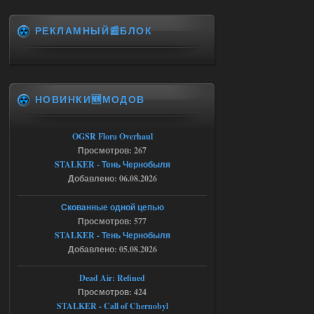
06.08.2026
Ответить ➤
РЕКЛАМНЫЙ📰БЛОК
Спавнер + Правки + Античит - Dead
City Final
Stalker-Mods-Clan-su
09:53
НОВИНКИ🆕МОДОВ
Доступно только для пользователей
06.08.2026
Ответить ➤
OGSR Flora Overhaul
Просмотров: 267
Спавнер + Правки + Античит - Dead
STALKER - Тень Чернобыля
Добавлено: 06.08.2026
City Final
Michman1970
09:16
Скованные одной цепью
Что то не работает спавнер,
Просмотров: 577
все устанавливал по
STALKER - Тень Чернобыля
мануалу......
Добавлено: 05.08.2026
06.08.2026
Ответить ➤
Dead Air: Refined
Просмотров: 424
Игра для сталкера 21-очко
STALKER - Call of Chernobyl