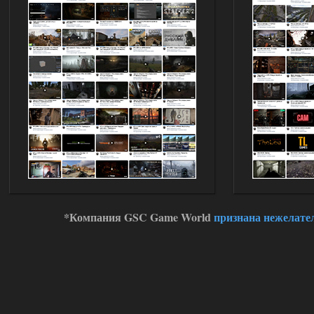
03.08.2026
Ответить ➤
Improved Weapon Pack (I.W.P.) - UPD
30.12.25
Stalker-Mods-Clan-su
11:00
Глобальный патч от
31.07.2026.
Устанавливать только
поверх финальной версии все в одном
(Standalone Final) от 29.12.2025!
Доступно только для пользователей
03.08.2026
Ответить ➤
*Компания GSC Game World
признана нежелате
ANOMALY ※ MEDIUM 7.0
Dvoeshnik
21:30
Хорошая сборка, графон и
детали на высоте не так
мрачно как в других сборках, дождь
барабанит по металу это нечто. Люблю
хардкор по типу Dead Air но здесь он