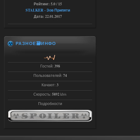
04.08.2026
Ответить ➤
Рейтинг: 5.0 / 15
STALKER - Зов Припяти
Последний рассвет - Эпизод 1
Дата: 22.01.2017
Stalker-Mods-Clan-su
22:29
Доступно только для пользователей
РАЗНОЕ🗃️ИНФО
03.08.2026
Ответить ➤
Гостей:
398
Объединенный Пак 2 + OGSR +
STCoP WP 3.4
Пользователей:
74
Stalker-Mods-Clan-su
Качают:
3
22:27
Скорость:
5892
kb/s
Доступно только для пользователей
Подробности
03.08.2026
Ответить ➤
Объединенный Пак 2 + OGSR +
STCoP WP 3.4