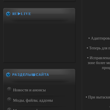
RU▶️LIVE
• Адаптиров
• Теперь для 
• Исправлена
зоне более м
проц
РАЗДЕЛЫ📖САЙТА
Новости и анонсы
• При вытаски
Моды, файлы, аддоны