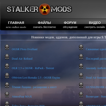
ГЛАВНАЯ
ФАЙЛЫ
ФОРУМ
ВИДЕО
news stalker-mods
скачать бесплатно
обсуждение
смотреть онлайн
Новинки модов, аддонов, дополнений для игры S.T
OGSR Flora Overhaul
Скованные одно
Dead Air: Refined
Последний рассве
OLR 2.5 + OGSR - RePack - Torrent
Anomaly Anthology
Oblivion Lost Remake 2.5 - OGSR Engine
Dead Air Summer
Тёмная Лощина - расширение + квест
GUNSLINGER mod
AtmosFear MAX
Возмездие - Nem
Тайна Зоны - Remaster 2026
ANOMALY ※ MEDI