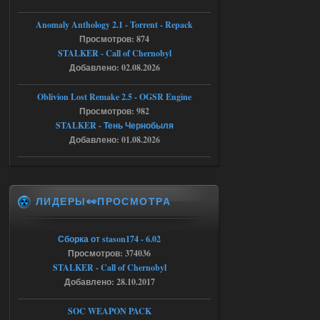
Anomaly Anthology 2.1 - Torrent - Repack
05.08.2026
Ответить ➤
Просмотров: 874
STALKER - Call of Chernobyl
Тайна Зоны - Remaster 2026
Добавлено: 02.08.2026
AndreySA
21:28
Oblivion Lost Remake 2.5 - OGSR Engine
патч я установил после
установки мода, да, ладно,
Просмотров: 982
наверное вы правы придется ожидать
STALKER - Тень Чернобыля
чудо))
Добавлено: 01.08.2026
05.08.2026
Ответить ➤
Тайна Зоны - Remaster 2026
ЛИДЕРЫ👀ПРОСМОТРА
Stalker-Mods-Clan-su
20:50
Доступно только для пользователей
Сборка от stason174 - 6.02
Просмотров: 374036
05.08.2026
Ответить ➤
STALKER - Call of Chernobyl
Добавлено: 28.10.2017
Тайна Зоны - Remaster 2026
SOC WEAPON PACK
AndreySA
20:25