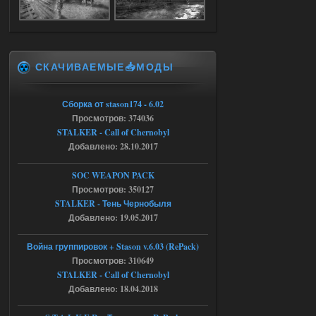
Доступно только для пользователей
05.08.2026
Ответить ➤
СКАЧИВАЕМЫЕ📥МОДЫ
Объединенный Пак 2 + OGSR +
STCoP WP 3.4
Сборка от stason174 - 6.02
Stalker-Mods-Clan-su
17:25
Просмотров: 374036
STALKER - Call of Chernobyl
Доступно только для пользователей
Добавлено: 28.10.2017
04.08.2026
Ответить ➤
SOC WEAPON PACK
Просмотров: 350127
Объединенный Пак 2 + OGSR +
STALKER - Тень Чернобыля
STCoP WP 3.4
Добавлено: 19.05.2017
Stalker-Mods-Clan-su
17:19
Война группировок + Stason v.6.03 (RePack)
Просмотров: 310649
Доступно только для пользователей
STALKER - Call of Chernobyl
Добавлено: 18.04.2018
04.08.2026
Ответить ➤