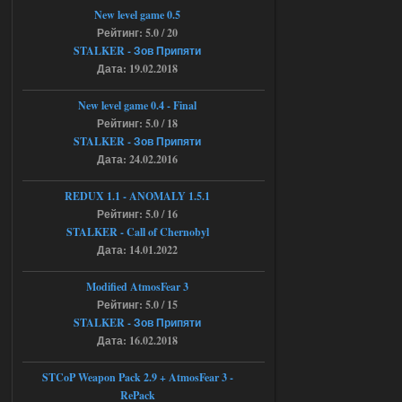
3/?r=plemwd
New level game 0.5
Рейтинг: 5.0 / 20
04.08.2026
Ответить ➤
STALKER - Зов Припяти
Дата: 19.02.2018
Объединенный Пак 2 + OGSR +
STCoP WP 3.4
New level game 0.4 - Final
Рейтинг: 5.0 / 18
Stalker-Mods-Clan-su
11:30
STALKER - Зов Припяти
Дата: 24.02.2016
Доступно только для пользователей
REDUX 1.1​​​​​​​ - ANOMALY 1.5.1
Рейтинг: 5.0 / 16
04.08.2026
Ответить ➤
STALKER - Call of Chernobyl
Объединенный Пак 2 + OGSR +
Дата: 14.01.2022
STCoP WP 3.4
Modified AtmosFear 3
andreyforest1993
08:24
Рейтинг: 5.0 / 15
STALKER - Зов Припяти
там есть опция расшириные
анимации нпс, я поставил
Дата: 16.02.2018
галочку но толку ноль, ни каких
анимаций нет, может это что-то другое,
не известно, больше нет ни каких таких
STCoP Weapon Pack 2.9 + AtmosFear 3 -
кнопок по поводу анимаций
RePack