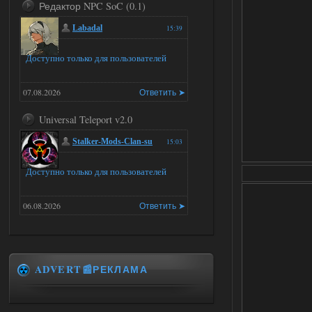
Редактор NPC SoC (0.1)
Labadal
15:39
Доступно только для пользователей
07.08.2026
Ответить ➤
Universal Teleport v2.0
Stalker-Mods-Clan-su
15:03
Доступно только для пользователей
06.08.2026
Ответить ➤
Universal Teleport v2.0
DEDULYA-1967
15:01
ADVERT📰РЕКЛАМА
Я не хотел кого то расстроить
и тем более обидеть, но чтобы
я не ставил для тестов , всё работало на
ура. WINDOWS 11pro\64, озу 16гб,
intel xeon v3 1270 v2, gtx 1050 ti