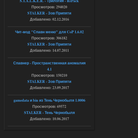
S.T.A.L.K.E.R. - Трилогия - RePack
Просмотров: 294020
Объединенный Пак 2 + OGSR +
STALKER - Зов Припяти
STCoP WP 3.4
Добавлено: 02.12.2016
Stalker-Mods-Clan-su
17:08
Чит-мод "Спавн меню" для CoP 1.6.02
Просмотров: 306182
Доступно только для пользователей
STALKER - Зов Припяти
Добавлено: 14.07.2011
04.08.2026
Ответить ➤
Спавнер - Пространственная аномалия
Объединенный Пак 2 + OGSR +
4.1
STCoP WP 3.4
Просмотров: 150210
STALKER - Зов Припяти
Stalker-Mods-Clan-su
16:48
Добавлено: 23.09.2017
Доступно только для пользователей
gamedata и bin из Тень Чернобыля 1.0006
Просмотров: 69572
04.08.2026
Ответить ➤
STALKER - Тень Чернобыля
Добавлено: 10.06.2017
Объединенный Пак 2 + OGSR +
STCoP WP 3.4