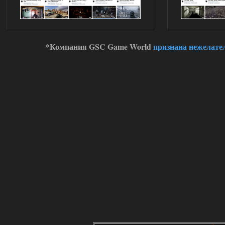
(Standalone Final) от 29.12.2025!
Доступно только для пользователей
03.08.2026
Ответить ➤
*Компания GSC Game World
признана нежелате
ANOMALY ※ MEDIUM 7.0
Dvoeshnik
21:30
Хорошая сборка, графон и
детали на высоте не так
мрачно как в других сборках, дождь
барабанит по металу это нечто. Люблю
хардкор по типу Dead Air но здесь он
компромисный не такой жесткий.
Стартовый набор удивил на харде и
выживании такой комбез крутой не
удержался взял его и ножичек. Забавно
получилось, благо тайники спасают.
Поигрался пока немного но уже оч
нравится как то так!
02.08.2026
Ответить ➤
Lost Alpha Enhanced Edition 1.3 +
Stalker-Mods-Clan-su
12:09