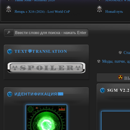
Янтарь + X16 (2024) - Lost World CoP
Новый путь
TEXT💬TRANSLATION
☢
Ста
☢
Моды, патчи, а
ВЫ
SGM V2.2
ИДЕНТИФИКАЦИЯ⌨