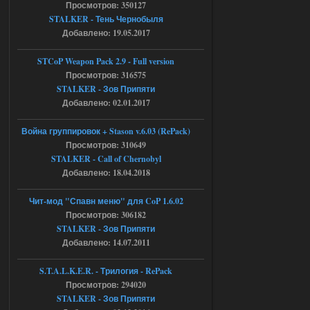
Просмотров: 350127
[05.08.26
STALKER - Тень Чернобыля
20:23:10.934] [17468]
Добавлено: 19.05.2017
FATAL ERROR
[error]Expression : FATAL ERROR
STCoP Weapon Pack 2.9 - Full version
[error]Function :
CScriptEngine::lua_pcall_failed
Просмотров: 316575
[error]File : D:\a\OGSR-
STALKER - Зов Припяти
Engine\OGSR-
Engine\ogsr_engine\COMMON_AI\scrip
Добавлено: 02.01.2017
t_engine.cpp
[error]Line : 75
Война группировок + Stason v.6.03 (RePack)
[error]Description :
[CScriptEngine::lua_pcall_failed]: ... -
Просмотров: 310649
shadow of
STALKER - Call of Chernobyl
chernobyl\gamedata\scripts\xr_camper.sc
ript:510: attempt to index local 'manager'
Добавлено: 18.04.2018
(a nil value)
Вылет после захода в Припять.
Чит-мод "Спавн меню" для CoP 1.6.02
05.08.2026
Ответить ➤
Просмотров: 306182
STALKER - Зов Припяти
Скованные одной цепью
Добавлено: 14.07.2011
r4908778
18:37
S.T.A.L.K.E.R. - Трилогия - RePack
с избавлением от баласта,
Просмотров: 294020
доходяга.
STALKER - Зов Припяти