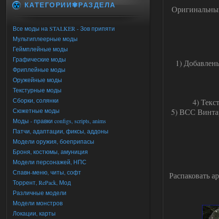
КАТЕГОРИИ✾РАЗДЕЛА
Оригинальный
Все моды на STALKER - Зов припяти
Мультиплеерные моды
Геймплейные моды
Графические моды
1) Добавлен
Фриплейные моды
Оружейные моды
Текстурные моды
Сборки, солянки
4) Текс
Сюжетные моды
5) ВСС Винта
Моды - правки configs, scripts, anims
Патчи, адаптации, фиксы, аддоны
Модели оружия, боеприпасы
Броня, костюмы, амуниция
Модели персонажей, НПС
Спавн-меню, читы, софт
Распаковать ар
Торрент, RePack, Мод
Различные модели
Модели монстров
Локации, карты