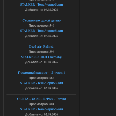
Спавнер + Правки + Античит - Dead
STALKER - Тень Чернобыля
Добавлено: 06.08.2026
City Final
Michman1970
09:16
Скованные одной цепью
Что то не работает спавнер,
Просмотров: 540
все устанавливал по
STALKER - Тень Чернобыля
мануалу......
Добавлено: 05.08.2026
06.08.2026
Ответить ➤
Dead Air: Refined
Просмотров: 396
Игра для сталкера 21-очко
STALKER - Call of Chernobyl
ruslanpyrusov
23:13
Добавлено: 05.08.2026
как изменить макс сумму
ставки в файлах чтобы
Последний рассвет - Эпизод 1
ставить больше 1 к
Просмотров: 666
STALKER - Тень Чернобыля
05.08.2026
Ответить ➤
Добавлено: 03.08.2026
Тайна Зоны - Remaster 2026
OLR 2.5 + OGSR - RePack - Torrent
Stalker-Mods-Clan-su
21:33
Просмотров: 804
STALKER - Тень Чернобыля
Добавлено: 02.08.2026
Доступно только для пользователей