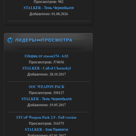
установки мода, да, ладно,
Просмотров: 982
наверное вы правы придется ожидать
STALKER - Тень Чернобыля
чудо))
Добавлено: 01.08.2026
05.08.2026
Ответить ➤
Тайна Зоны - Remaster 2026
ЛИДЕРЫ👀ПРОСМОТРА
Stalker-Mods-Clan-su
20:50
Доступно только для пользователей
Сборка от stason174 - 6.02
Просмотров: 374036
05.08.2026
Ответить ➤
STALKER - Call of Chernobyl
Добавлено: 28.10.2017
Тайна Зоны - Remaster 2026
SOC WEAPON PACK
AndreySA
20:25
Просмотров: 350127
[05.08.26
STALKER - Тень Чернобыля
20:23:10.934] [17468]
Добавлено: 19.05.2017
FATAL ERROR
[error]Expression : FATAL ERROR
STCoP Weapon Pack 2.9 - Full version
[error]Function :
CScriptEngine::lua_pcall_failed
Просмотров: 316575
[error]File : D:\a\OGSR-
STALKER - Зов Припяти
Engine\OGSR-
Engine\ogsr_engine\COMMON_AI\scrip
Добавлено: 02.01.2017