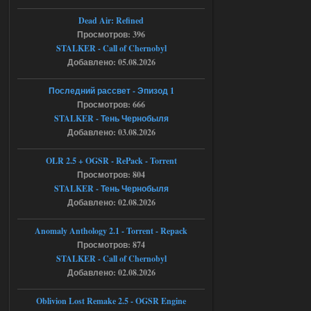
06.08.2026
Ответить ➤
Dead Air: Refined
Просмотров: 396
Игра для сталкера 21-очко
STALKER - Call of Chernobyl
ruslanpyrusov
23:13
Добавлено: 05.08.2026
как изменить макс сумму
ставки в файлах чтобы
Последний рассвет - Эпизод 1
ставить больше 1 к
Просмотров: 666
STALKER - Тень Чернобыля
05.08.2026
Ответить ➤
Добавлено: 03.08.2026
Тайна Зоны - Remaster 2026
OLR 2.5 + OGSR - RePack - Torrent
Stalker-Mods-Clan-su
21:33
Просмотров: 804
STALKER - Тень Чернобыля
Добавлено: 02.08.2026
Доступно только для пользователей
Anomaly Anthology 2.1 - Torrent - Repack
05.08.2026
Ответить ➤
Просмотров: 874
STALKER - Call of Chernobyl
Тайна Зоны - Remaster 2026
Добавлено: 02.08.2026
AndreySA
21:28
Oblivion Lost Remake 2.5 - OGSR Engine
патч я установил после