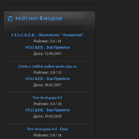
STCoP WP 3.4
andreyforest1993
15:03
РЕЙТИНГ🔝МОДОВ
это и есть эта версия мода
Объединенный Пак 2 + OGSR
+ STCoP WP 3.4, только нет ни каких
S.T.A.L.K.E.R. - Экзоскелет "Аномалия"
анимаций курения и анимаций еды и
Рейтинг: 5.0 / 41
экзоча как в трелере
STALKER - Зов Припяти
04.08.2026
Ответить ➤
Дата: 12.04.2015
Объединенный Пак 2 + OGSR +
Соль с сайта stalker-mods.clan.su
STCoP WP 3.4
Рейтинг: 5.0 / 33
STALKER - Зов Припяти
andreyforest1993
15:00
Дата: 20.02.2017
https://rutube.ru/video/50be34
6a53045b746b6f2d80812029a
3/?r=plemwd
New level game 0.5
Рейтинг: 5.0 / 20
04.08.2026
Ответить ➤
STALKER - Зов Припяти
Дата: 19.02.2018
Объединенный Пак 2 + OGSR +
STCoP WP 3.4
New level game 0.4 - Final
Рейтинг: 5.0 / 18
Stalker-Mods-Clan-su
11:30