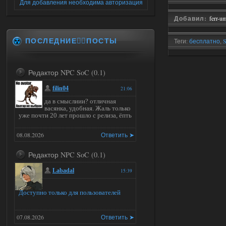
Для добавления необходима авторизация
Добавил:
ferr-u
ПОСЛЕДНИЕ✍🏻ПОСТЫ
Теги:
бесплатно
,
S
сталкер моды
,
мо
Редактор NPC SoC (0.1)
filin04
21:06
да в смыслиии? отличная
васянка, удобная. Жаль только
уже почти 20 лет прошло с релиза, ёпть
08.08.2026
Ответить ➤
Редактор NPC SoC (0.1)
Labadal
15:39
Доступно только для пользователей
07.08.2026
Ответить ➤