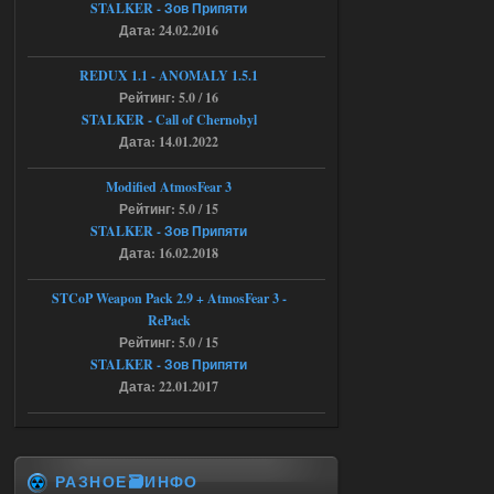
STALKER - Зов Припяти
Дата: 24.02.2016
Доступно только для пользователей
REDUX 1.1​​​​​​​ - ANOMALY 1.5.1
Рейтинг: 5.0 / 16
04.08.2026
Ответить ➤
STALKER - Call of Chernobyl
Объединенный Пак 2 + OGSR +
Дата: 14.01.2022
STCoP WP 3.4
Modified AtmosFear 3
andreyforest1993
08:24
Рейтинг: 5.0 / 15
STALKER - Зов Припяти
там есть опция расшириные
анимации нпс, я поставил
Дата: 16.02.2018
галочку но толку ноль, ни каких
анимаций нет, может это что-то другое,
не известно, больше нет ни каких таких
STCoP Weapon Pack 2.9 + AtmosFear 3 -
кнопок по поводу анимаций
RePack
04.08.2026
Ответить ➤
Рейтинг: 5.0 / 15
STALKER - Зов Припяти
Последний рассвет - Эпизод 1
Дата: 22.01.2017
Stalker-Mods-Clan-su
22:29
Доступно только для пользователей
РАЗНОЕ🗃️ИНФО