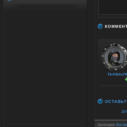
КОММЕН
TheNikita23
ОСТАВЬТ
До
Категория:
Все мо