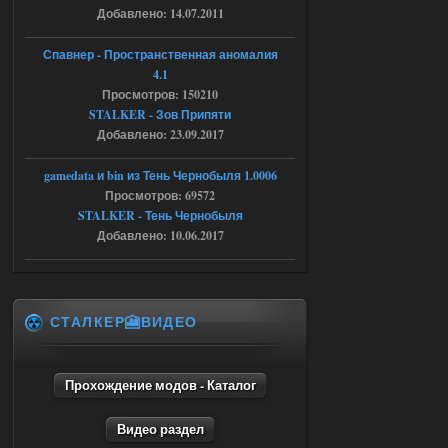
Добавлено: 14.07.2011
04.08.2026
Ответить ➤
Спавнер - Пространственная аномалия
Объединенный Пак 2 + OGSR +
4.1
STCoP WP 3.4
Просмотров: 150210
STALKER - Зов Припяти
Stalker-Mods-Clan-su
16:48
Добавлено: 23.09.2017
Доступно только для пользователей
gamedata и bin из Тень Чернобыля 1.0006
Просмотров: 69572
04.08.2026
Ответить ➤
STALKER - Тень Чернобыля
Добавлено: 10.06.2017
Объединенный Пак 2 + OGSR +
STCoP WP 3.4
andreyforest1993
15:33
СТАЛКЕР🎦ВИДЕО
вот ещё этот же трелер с
вашего сайта, https://stalker-
mods.su/news/op_2_ogsr_stcop_wp_3_4
_trejler_2022/2022-11-30-6818
Прохождение модов - Каталог
04.08.2026
Ответить ➤
Видео раздел
Объединенный Пак 2 + OGSR +