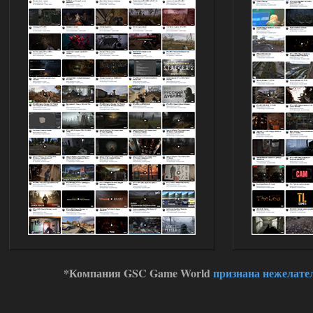
Stalker-Mods-Clan-su
19:14
Доступно только для пользователей
03.08.2026
Ответить ➤
Improved Weapon Pack (I.W.P.) - UPD
30.12.25
Stalker-Mods-Clan-su
11:00
Глобальный патч от
31.07.2026.
Устанавливать только
поверх финальной версии все в одном
(Standalone Final) от 29.12.2025!
Доступно только для пользователей
03.08.2026
Ответить ➤
*Компания GSC Game World
признана нежелате
ANOMALY ※ MEDIUM 7.0
Dvoeshnik
21:30