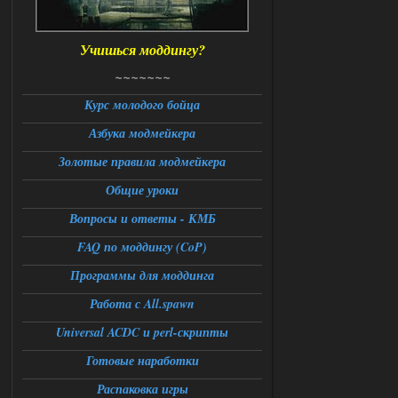
06.08.2026
Ответить ➤
Учишься моддингу?
Universal Teleport v2.0
~~~~~~~
DEDULYA-1967
13:56
Курс молодого бойца
Азбука модмейкера
Доступно только для пользователей
Золотые правила модмейкера
06.08.2026
Ответить ➤
Общие уроки
Universal Teleport v2.0
Вопросы и ответы - КМБ
FAQ по моддингу (CoP)
Stalker-Mods-Clan-su
12:26
Программы для моддинга
Доступно только для пользователей
Работа с All.spawn
06.08.2026
Ответить ➤
Universal ACDC и perl-скрипты
Готовые наработки
Universal Teleport v2.0
Распаковка игры
DEDULYA-1967
12:21