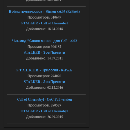
t_engine.cpp
[error]Line : 75
Война группировок + Stason v.6.03 (RePack)
[error]Description :
[CScriptEngine::lua_pcall_failed]: ... -
Просмотров: 310649
shadow of
STALKER - Call of Chernobyl
chernobyl\gamedata\scripts\xr_camper.sc
ript:510: attempt to index local 'manager'
Добавлено: 18.04.2018
(a nil value)
Вылет после захода в Припять.
Чит-мод "Спавн меню" для CoP 1.6.02
05.08.2026
Ответить ➤
Просмотров: 306182
STALKER - Зов Припяти
Скованные одной цепью
Добавлено: 14.07.2011
r4908778
18:37
S.T.A.L.K.E.R. - Трилогия - RePack
с избавлением от баласта,
Просмотров: 294020
доходяга.
STALKER - Зов Припяти
Добавлено: 02.12.2016
05.08.2026
Ответить ➤
Call of Chernobyl - CoC Full version
Путь во мгле + GUNSLINGER mod
Просмотров: 280527
STALKER - Call of Chernobyl
Stalker-Mods-Clan-su
16:57
Добавлено: 26.09.2015
Доступно только для пользователей