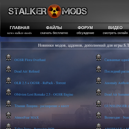
ГЛАВНАЯ
ФАЙЛЫ
ФОРУМ
ВИДЕО
news stalker-mods
скачать бесплатно
обсуждение
смотреть онлайн
Новинки модов, аддонов, дополнений для игры S.T
OGSR Flora Overhaul
Скованные одно
Dead Air: Refined
Последний рассве
OLR 2.5 + OGSR - RePack - Torrent
Anomaly Anthology
Oblivion Lost Remake 2.5 - OGSR Engine
Dead Air Summer
Тёмная Лощина - расширение + квест
GUNSLINGER mod
AtmosFear MAX
Возмездие - Nem
Тайна Зоны - Remaster 2026
ANOMALY ※ MEDI