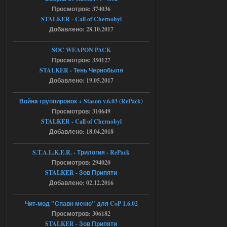
Stalker-Mods-Clan-su
17:25
Просмотров: 374036
STALKER - Call of Chernobyl
Доступно только для пользователей
Добавлено: 28.10.2017
04.08.2026
Ответить ➤
SOC WEAPON PACK
Просмотров: 350127
Объединенный Пак 2 + OGSR +
STALKER - Тень Чернобыля
STCoP WP 3.4
Добавлено: 19.05.2017
Stalker-Mods-Clan-su
17:19
Война группировок + Stason v.6.03 (RePack)
Просмотров: 310649
Доступно только для пользователей
STALKER - Call of Chernobyl
Добавлено: 18.04.2018
04.08.2026
Ответить ➤
S.T.A.L.K.E.R. - Трилогия - RePack
Просмотров: 294020
Объединенный Пак 2 + OGSR +
STALKER - Зов Припяти
STCoP WP 3.4
Добавлено: 02.12.2016
Stalker-Mods-Clan-su
17:08
Чит-мод "Спавн меню" для CoP 1.6.02
Просмотров: 306182
Доступно только для пользователей
STALKER - Зов Припяти