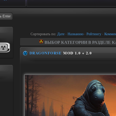
Сортировать по:
Дате
·
Названию
·
Рейтингу
·
Коммен
ВЫБОР КАТЕГОРИИ В РАЗДЕЛЕ 
Все моды на STALKER - З
DRAGONFORSE
MOD 1.0 + 2.0
Мультиплеерные м
Геймплейные мо
Графические мод
Фриплейные мод
Оружейные мод
Текстурные мод
Сборки, солянк
Сюжетные моды
Моды - правки configs, scr
Патчи, адаптации, фикс
Модели оружия, боеп
Броня, костюмы, аму