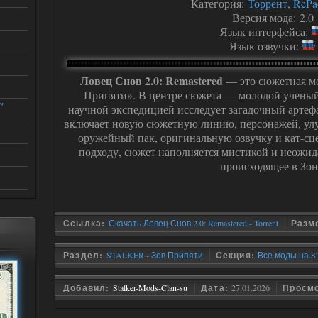
Категория:
Торрент, RePa
Версия мода: 2.0
Язык интерфейса:
Язык озвучки:
Ловец Снов 2.0: Remastered
— это сюжетная мо
Припяти». В центре сюжета — молодой ученый-
"
научной экспедицией исследует загадочный арте
включает новую сюжетную линию, персонажей, ул
оружейный пак, оригинальную озвучку и кат-сц
подходу, сюжет наполняется мистикой и неожид
происходящее в Зон
Ссылка:
Скачать Ловец Снов 2.0: Remastered - Torrent
Разм
Раздел:
STALKER - Зов Припяти
Секция:
Все моды на S
Добавил:
Stalker-Mods-Clan-su
Дата:
27.01.2026
Просм