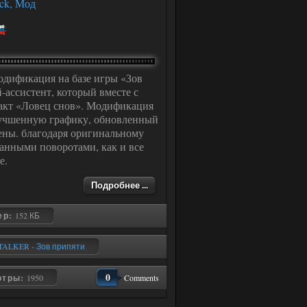
ck, Мод
дификация на базе игры «Зов
ассистент, который вместе с
факт «Ловец снов». Модификация
учшенную графику, обновленный
ены. благодаря оригинальному
анными поворотами, как и все
е.
Подробнее ...
ер:
152 КБ
TALKER - Зов припяти
0
отры:
1950
Comments