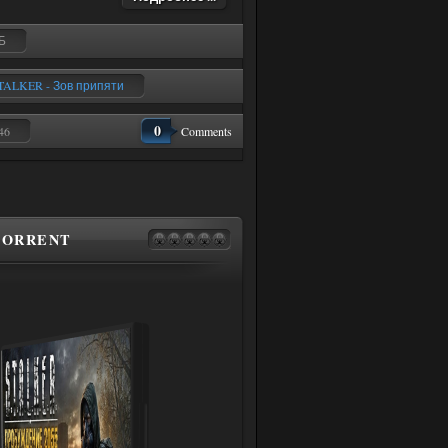
Б
TALKER - Зов припяти
0
46
Comments
 TORRENT