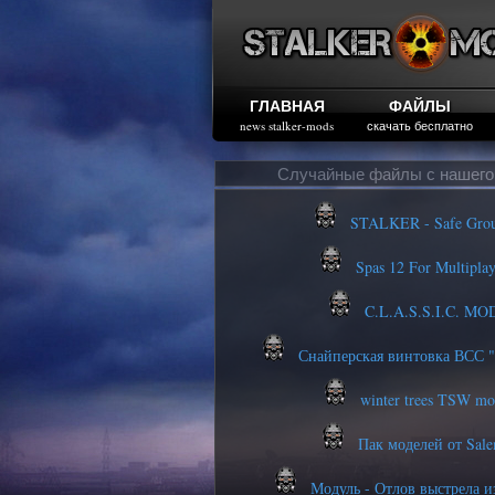
ГЛАВНАЯ
ФАЙЛЫ
news stalker-mods
скачать бесплатно
Случайные файлы с нашего
STALKER - Safe Gro
Spas 12 For Multiplay
C.L.A.S.S.I.C. MO
Снайперская винтовка ВСС "
winter trees TSW m
Пак моделей от Sal
Модуль - Отлов выстрела и