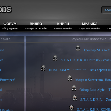
Кон
Вы
ФОРУМ
ВИДЕО
КНИГИ
МУЗЫКА
обсуждение
смотреть онлайн
читать онлайн
слушать онлайн
см
 сайта
Случайные новости с н
und
Трейлер NEYA-7: 
er
S.T.A.L.K.E.R. и Припять - срав
D
ППМ-TeaM ᵀᴴᴱ ᴼᴿᴵᴳᴵᴻᴬᴸ ™ - Beta версия 
Винторез"
Моды и Survarium. Нов
od
Обзор Lost Alpha - T
em
S.T.A.L.K.E.R. - Zon
з оружия
S.T.A.L.K.E.R. ZONE: