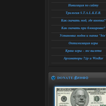
Навигация по сайту
Трилогия S.T.A.L.K.E.R.
Как скачать мод, где кнопка?
Как скачать при блокировке?
Установка модов и папка "bin
Оптимизация игры
Краш игры - лог вылета
Архиваторы 7zip и WinRar
DONATE💰ИНФО