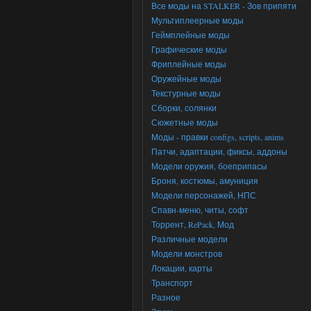
Все моды на STALKER - Зов припяти
Мультиплеерные моды
Геймплейные моды
Графические моды
Фриплейные моды
Оружейные моды
Текстурные моды
Сборки, солянки
Сюжетные моды
Моды - правки configs, scripts, anims
Патчи, адаптации, фиксы, аддоны
Модели оружия, боеприпасы
Броня, костюмы, амуниция
Модели персонажей, НПС
Спавн-меню, читы, софт
Торрент, RePack, Мод
Различные модели
Модели монстров
Локации, карты
Транспорт
Разное