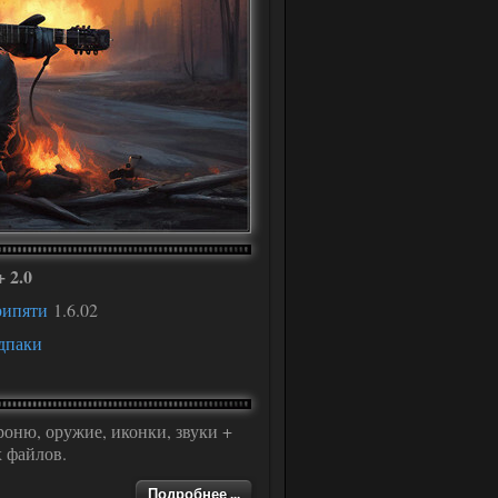
, НПС
софт
Мод
и
в
 2.0
рипяти
1.6.02
дпаки
ню, оружие, иконки, звуки +
 файлов.
Подробнее ...