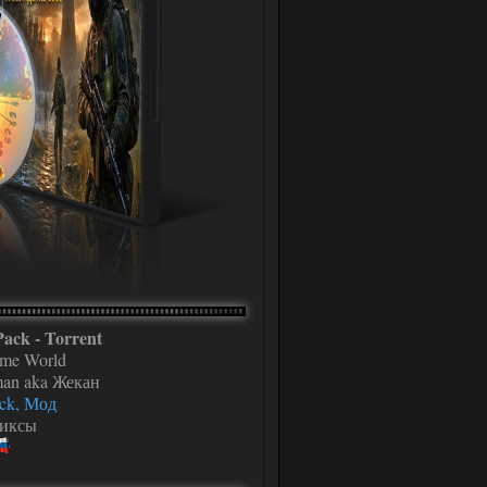
ack - Torrent
me World
man aka Жекан
ck, Мод
фиксы