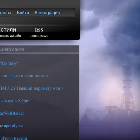
такты
Войти
Регистрация
ход
СТИЛИ
RSS
енить дизайн
лента news
ашего сайта
"Во тьму"
нение фото и скриншотов
ППМ 3.2 ( Павший периметр мод )
ая жизнь X-Ray
heWolfstalker
e apocalypse
 Итоги недели