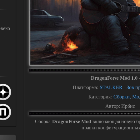
Модели персонажей
Спавн-меню, читы, 
Торрент, RePack, 
Различные модел
веко-
Модели монстро
 -
Локации, карты
Транспорт
Разное
Звуки
DragonForse Mod 1.0 +
Платформа:
STALKER - Зов п
Категория:
Сборки, Мо
Автор: Ирбис
DragonForse Mod
Сборка
включающая новую бро
правки конфигурационных