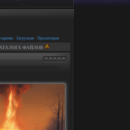
тариям
·
Загрузкам
·
Просмотрам
КАТАЛОГА ФАЙЛОВ
ов припяти
оды
ды
ы
ы
ы
ы
и
ipts, anims
ы, аддоны
рипасы
ниция