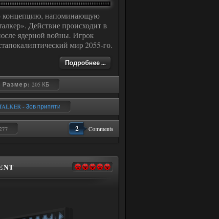
ую концепцию, напоминающую
талкер». Действие происходит в
после ядерной войны. Игрок
стапокалиптический мир 2055-го.
Подробнее ...
Размер:
205 КБ
TALKER - Зов припяти
2
277
Comments
ENT