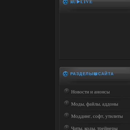
RU▶️LIVE
РАЗДЕЛЫ📖САЙТА
Новости и анонсы
Моды, файлы, аддоны
Моддинг, софт, утилиты
Читы, коды, трейнеры