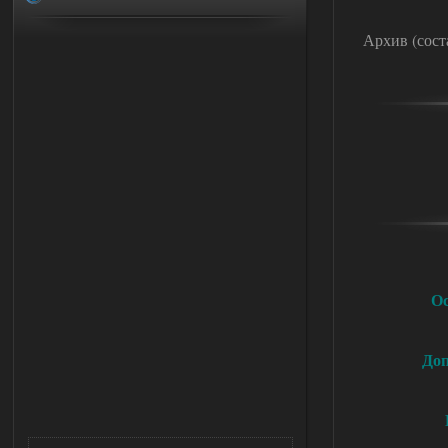
Архив (соста
О
Доп