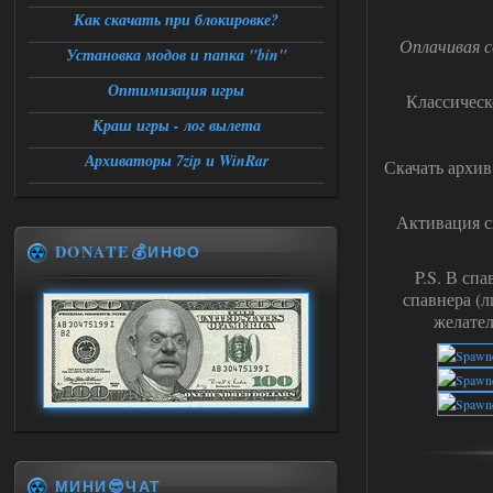
Как скачать при блокировке?
Оплачивая с
Установка модов и папка "bin"
Оптимизация игры
Классичес
Краш игры - лог вылета
Архиваторы 7zip и WinRar
Скачать архив
Активация с
DONATE💰ИНФО
P.S. В сп
спавнера (л
желател
МИНИ😎ЧАТ