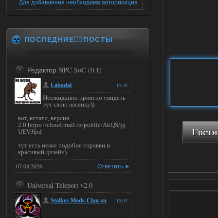
Для добавления необходима авторизация
ПОСЛЕДНИЕ✍🏻ПОСТЫ
Редактор NPC SoC (0.1)
Labadal
15:39
Неожиданно приятно увидеть
тут свою васянку))
вот, кстати, версия
2.0 https://cloud.mail.ru/public/AkQS/jg
UEVJfpd
тут есть некое подобие справки и
красивый дизайн)
07.08.2026
Ответить ➤
Universal Teleport v2.0
Stalker-Mods-Clan-su
15:03