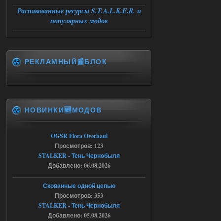
Распакованные ресурсы S.T.A.L.K.E.R. и
Спавнер + Правки + Античит - Dead
популярных модов
City Final
Stalker-Mods-Clan-su
09:53
РЕКЛАМНЫЙ📰БЛОК
Доступно только для пользователей
06.08.2026
Ответить ➤
НОВИНКИ🆕МОДОВ
Спавнер + Правки + Античит - Dead
City Final
OGSR Flora Overhaul
Michman1970
09:16
Просмотров: 123
Что то не работает спавнер,
STALKER - Тень Чернобыля
все устанавливал по
мануалу......
Добавлено: 06.08.2026
06.08.2026
Ответить ➤
Скованные одной цепью
Просмотров: 353
Игра для сталкера 21-очко
STALKER - Тень Чернобыля
Добавлено: 05.08.2026
ruslanpyrusov
23:13