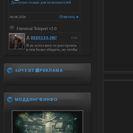
Доступно только для пользователей
06.08.2026
Ответить ➤
Universal Teleport v2.0
DEDULYA-1967
15:01
Я не хотел кого то расстроить
и тем более обидеть, но чтобы
я не ставил для тестов , всё работало на
ура. WINDOWS 11pro\64, озу 16гб,
intel xeon v3 1270 v2, gtx 1050 ti
ADVERT📰РЕКЛАМА
06.08.2026
Ответить ➤
Universal Teleport v2.0
Stalker-Mods-Clan-su
14:28
МОДДИНГ⚙️ИНФО
Доступно только для пользователей
06.08.2026
Ответить ➤
Universal Teleport v2.0