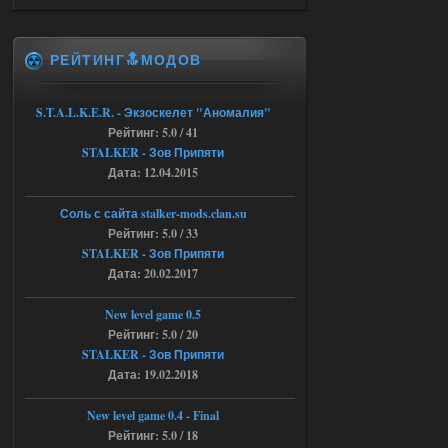
Объединенный Пак 2 + OGSR
+ STCoP WP 3.4, только нет ни каких
анимаций курения и анимаций еды и
экзоча как в трелере
РЕЙТИНГ🔝МОДОВ
04.08.2026
Ответить ➤
Объединенный Пак 2 + OGSR +
S.T.A.L.K.E.R. - Экзоскелет "Аномалия"
Рейтинг: 5.0 / 41
STCoP WP 3.4
STALKER - Зов Припяти
andreyforest1993
15:00
Дата: 12.04.2015
https://rutube.ru/video/50be34
6a53045b746b6f2d80812029a
Соль с сайта stalker-mods.clan.su
3/?r=plemwd
Рейтинг: 5.0 / 33
STALKER - Зов Припяти
04.08.2026
Ответить ➤
Дата: 20.02.2017
Объединенный Пак 2 + OGSR +
New level game 0.5
STCoP WP 3.4
Рейтинг: 5.0 / 20
STALKER - Зов Припяти
Stalker-Mods-Clan-su
11:30
Дата: 19.02.2018
Доступно только для пользователей
New level game 0.4 - Final
Рейтинг: 5.0 / 18