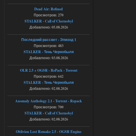
как изменить макс сумму
Dead Air: Refined
ставки в файлах чтобы
Просмотров: 270
ставить больше 1 к
STALKER - Call of Chernobyl
05.08.2026
Ответить ➤
Добавлено: 05.08.2026
Тайна Зоны - Remaster 2026
Последний рассвет - Эпизод 1
Просмотров: 483
Stalker-Mods-Clan-su
21:33
STALKER - Тень Чернобыля
Добавлено: 03.08.2026
Доступно только для пользователей
OLR 2.5 + OGSR - RePack - Torrent
05.08.2026
Просмотров: 642
Ответить ➤
STALKER - Тень Чернобыля
Тайна Зоны - Remaster 2026
Добавлено: 02.08.2026
AndreySA
21:28
Anomaly Anthology 2.1 - Torrent - Repack
патч я установил после
Просмотров: 700
установки мода, да, ладно,
STALKER - Call of Chernobyl
наверное вы правы придется ожидать
чудо))
Добавлено: 02.08.2026
05.08.2026
Ответить ➤
Oblivion Lost Remake 2.5 - OGSR Engine