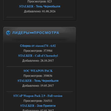
Просмотров: 823
Тайна Зоны - Remaster 2026
STALKER - Тень Чернобыля
Stalker-Mods-Clan-su
20:50
Добавлено: 01.08.2026
Доступно только для пользователей
ЛИДЕРЫ👀ПРОСМОТРА
05.08.2026
Ответить ➤
Тайна Зоны - Remaster 2026
Сборка от stason174 - 6.02
Просмотров: 373984
AndreySA
20:25
STALKER - Call of Chernobyl
[05.08.26
20:23:10.934] [17468]
Добавлено: 28.10.2017
FATAL ERROR
SOC WEAPON PACK
[error]Expression : FATAL ERROR
[error]Function :
Просмотров: 350036
CScriptEngine::lua_pcall_failed
STALKER - Тень Чернобыля
[error]File : D:\a\OGSR-
Engine\OGSR-
Добавлено: 19.05.2017
Engine\ogsr_engine\COMMON_AI\scrip
t_engine.cpp
[error]Line : 75
STCoP Weapon Pack 2.9 - Full version
[error]Description :
Просмотров: 316511
[CScriptEngine::lua_pcall_failed]: ... -
shadow of
STALKER - Зов Припяти
chernobyl\gamedata\scripts\xr_camper.sc
Добавлено: 02.01.2017