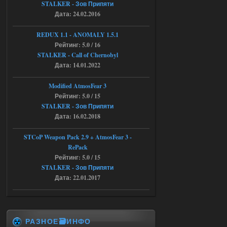
04.08.2026
Ответить ➤
STALKER - Зов Припяти
Дата: 24.02.2016
Объединенный Пак 2 + OGSR +
STCoP WP 3.4
REDUX 1.1​​​​​​​ - ANOMALY 1.5.1
Рейтинг: 5.0 / 16
andreyforest1993
08:24
STALKER - Call of Chernobyl
там есть опция расшириные
Дата: 14.01.2022
анимации нпс, я поставил
галочку но толку ноль, ни каких
анимаций нет, может это что-то другое,
Modified AtmosFear 3
не известно, больше нет ни каких таких
Рейтинг: 5.0 / 15
кнопок по поводу анимаций
STALKER - Зов Припяти
04.08.2026
Ответить ➤
Дата: 16.02.2018
Последний рассвет - Эпизод 1
STCoP Weapon Pack 2.9 + AtmosFear 3 -
RePack
Stalker-Mods-Clan-su
22:29
Рейтинг: 5.0 / 15
STALKER - Зов Припяти
Доступно только для пользователей
Дата: 22.01.2017
03.08.2026
Ответить ➤
Объединенный Пак 2 + OGSR +
РАЗНОЕ🗃️ИНФО
STCoP WP 3.4