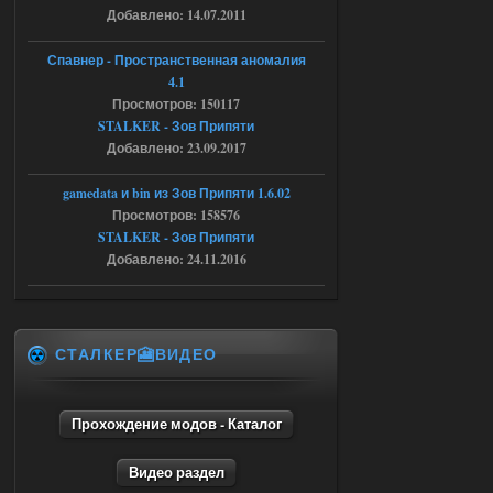
Добавлено: 14.07.2011
Stalker-Mods-Clan-su
16:48
Спавнер - Пространственная аномалия
Доступно только для пользователей
4.1
Просмотров: 150117
STALKER - Зов Припяти
04.08.2026
Ответить ➤
Добавлено: 23.09.2017
Объединенный Пак 2 + OGSR +
gamedata и bin из Зов Припяти 1.6.02
STCoP WP 3.4
Просмотров: 158576
STALKER - Зов Припяти
andreyforest1993
15:33
Добавлено: 24.11.2016
вот ещё этот же трелер с
вашего сайта, https://stalker-
mods.su/news/op_2_ogsr_stcop_wp_3_4
_trejler_2022/2022-11-30-6818
04.08.2026
Ответить ➤
СТАЛКЕР🎦ВИДЕО
Объединенный Пак 2 + OGSR +
STCoP WP 3.4
Прохождение модов - Каталог
andreyforest1993
15:03
Видео раздел
это и есть эта версия мода