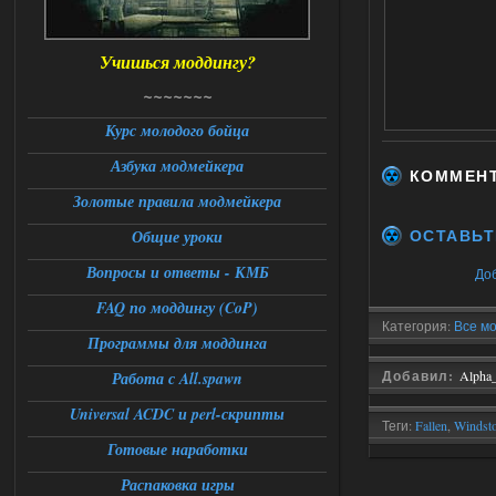
DEDULYA-1967
13:56
Учишься моддингу?
Доступно только для пользователей
~~~~~~~
06.08.2026
Ответить ➤
Курс молодого бойца
Азбука модмейкера
Universal Teleport v2.0
КОММЕН
Золотые правила модмейкера
Stalker-Mods-Clan-su
12:26
ОСТАВЬТ
Общие уроки
Доступно только для пользователей
Вопросы и ответы - КМБ
До
FAQ по моддингу (CoP)
06.08.2026
Ответить ➤
Категория:
Все мо
Программы для моддинга
Universal Teleport v2.0
Добавил:
Alpha
Работа с All.spawn
DEDULYA-1967
12:21
Universal ACDC и perl-скрипты
Поставил на чистый сталкер
Теги:
Fallen
,
Windst
10006, сразу
вылет [error]Arguments :
Готовые наработки
msg_box_kicked_by_server:picture
Распаковка игры
06.08.2026
Ответить ➤