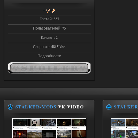
Stalker-Mods-Clan-su
22:27
Гостей:
337
Доступно только для пользователей
Пользователей:
75
Качают:
2
03.08.2026
Ответить ➤
Скорость:
4815
kb/s
Объединенный Пак 2 + OGSR +
Подробности
STCoP WP 3.4
andreyforest1993
21:22
Здравствуйте, почему не
Анимаций открытия рюкзака и
использования предметов как в
трелере?
03.08.2026
Ответить ➤
STALKER-MODS
VK VIDEO
STALKER
ANOMALY ※ MEDIUM 7.0
Stalker-Mods-Clan-su
19:14
Доступно только для пользователей