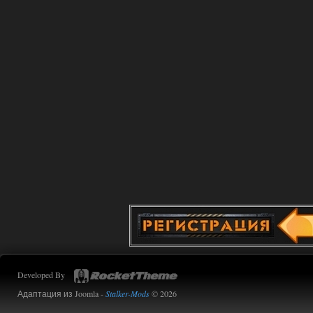
Стартовый набор удивил на харде и
выживании такой комбез крутой не
удержался взял его и ножичек. Забавно
получилось, благо тайники спасают.
Поигрался пока немного но уже оч
нравится как то так!
02.08.2026
Ответить ➤
Lost Alpha Enhanced Edition 1.3 +
Stalker-Mods-Clan-su
12:09
Доступно только для пользователей
02.08.2026
Ответить ➤
Improved Weapon Pack (I.W.P.) - UPD
30.12.25
Werdassver
06:36
Developed By
хорош мод! задания
прикольно!
Адаптация из Joomla -
Stalker-Mods
© 2026