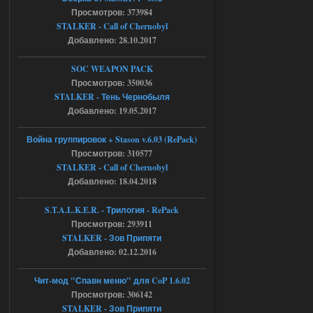
04.08.2026
Ответить ➤
Просмотров: 373984
STALKER - Call of Chernobyl
Объединенный Пак 2 + OGSR +
Добавлено: 28.10.2017
STCoP WP 3.4
SOC WEAPON PACK
Stalker-Mods-Clan-su
17:19
Просмотров: 350036
STALKER - Тень Чернобыля
Доступно только для пользователей
Добавлено: 19.05.2017
04.08.2026
Ответить ➤
Война группировок + Stason v.6.03 (RePack)
Просмотров: 310577
Объединенный Пак 2 + OGSR +
STALKER - Call of Chernobyl
STCoP WP 3.4
Добавлено: 18.04.2018
Stalker-Mods-Clan-su
17:08
S.T.A.L.K.E.R. - Трилогия - RePack
Просмотров: 293911
Доступно только для пользователей
STALKER - Зов Припяти
Добавлено: 02.12.2016
04.08.2026
Ответить ➤
Чит-мод "Спавн меню" для CoP 1.6.02
Объединенный Пак 2 + OGSR +
Просмотров: 306142
STALKER - Зов Припяти
STCoP WP 3.4