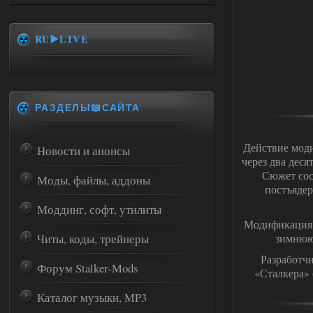
RU▶️LIVE
РАЗДЕЛЫ📖САЙТА
Действие мод
Новости и анонсы
через два дес
Сюжет сос
Моды, файлы, аддоны
постъядер
Моддинг, софт, утилиты
Модификация 
Читы, коды, трейнеры
зимнюю 
Разработчи
Форум Stalker-Mods
«Сталкера» 
Каталог музыки, MP3