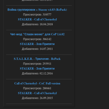
ript:510: attempt to index local 'manager'
(a nil value)
Вылет после захода в Припять.
Война группировок + Stason v.6.03 (RePack)
Просмотров: 310577
05.08.2026
Ответить ➤
STALKER - Call of Chernobyl
Добавлено: 18.04.2018
Скованные одной цепью
r4908778
18:37
Чит-мод "Спавн меню" для CoP 1.6.02
с избавлением от баласта,
Просмотров: 306142
доходяга.
STALKER - Зов Припяти
Добавлено: 14.07.2011
05.08.2026
Ответить ➤
S.T.A.L.K.E.R. - Трилогия - RePack
Просмотров: 293911
Путь во мгле + GUNSLINGER mod
STALKER - Зов Припяти
Stalker-Mods-Clan-su
16:57
Добавлено: 02.12.2016
Доступно только для пользователей
Call of Chernobyl - CoC Full version
Просмотров: 280461
STALKER - Call of Chernobyl
05.08.2026
Ответить ➤
Добавлено: 26.09.2015
Путь во мгле + GUNSLINGER mod