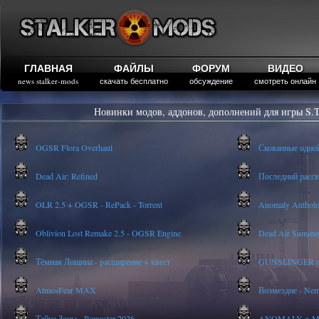
ГЛАВНАЯ
ФАЙЛЫ
ФОРУМ
ВИДЕО
news stalker-mods
скачать бесплатно
обсуждение
смотреть онлайн
Новинки модов, аддонов, дополнений для игры S.T
OGSR Flora Overhaul
Скованные одно
Dead Air: Refined
Последний рассве
OLR 2.5 + OGSR - RePack - Torrent
Anomaly Anthology
Oblivion Lost Remake 2.5 - OGSR Engine
Dead Air Summer
Тёмная Лощина - расширение + квест
GUNSLINGER mod
AtmosFear MAX
Возмездие - Nem
Тайна Зоны - Remaster 2026
ANOMALY ※ MEDI