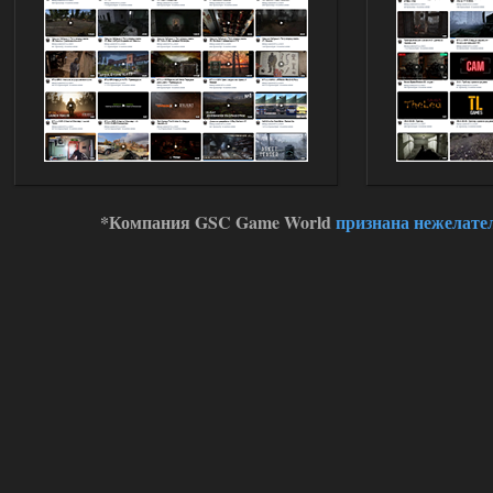
Stalker-Mods-Clan-su
11:00
Глобальный патч от
31.07.2026.
Устанавливать только
поверх финальной версии все в одном
(Standalone Final) от 29.12.2025!
Доступно только для пользователей
03.08.2026
Ответить ➤
*Компания GSC Game World
признана нежелате
ANOMALY ※ MEDIUM 7.0
Dvoeshnik
21:30
Хорошая сборка, графон и
детали на высоте не так
мрачно как в других сборках, дождь
барабанит по металу это нечто. Люблю
хардкор по типу Dead Air но здесь он
компромисный не такой жесткий.
Стартовый набор удивил на харде и
выживании такой комбез крутой не
удержался взял его и ножичек. Забавно
получилось, благо тайники спасают.
Поигрался пока немного но уже оч
нравится как то так!