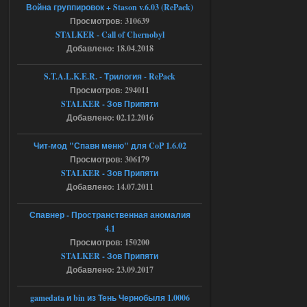
Stalker-Mods-Clan-su
17:19
Война группировок + Stason v.6.03 (RePack)
Просмотров: 310639
Доступно только для пользователей
STALKER - Call of Chernobyl
Добавлено: 18.04.2018
04.08.2026
Ответить ➤
S.T.A.L.K.E.R. - Трилогия - RePack
Просмотров: 294011
Объединенный Пак 2 + OGSR +
STALKER - Зов Припяти
STCoP WP 3.4
Добавлено: 02.12.2016
Stalker-Mods-Clan-su
17:08
Чит-мод "Спавн меню" для CoP 1.6.02
Просмотров: 306179
Доступно только для пользователей
STALKER - Зов Припяти
Добавлено: 14.07.2011
04.08.2026
Ответить ➤
Спавнер - Пространственная аномалия
Объединенный Пак 2 + OGSR +
4.1
STCoP WP 3.4
Просмотров: 150200
STALKER - Зов Припяти
Stalker-Mods-Clan-su
16:48
Добавлено: 23.09.2017
Доступно только для пользователей
gamedata и bin из Тень Чернобыля 1.0006