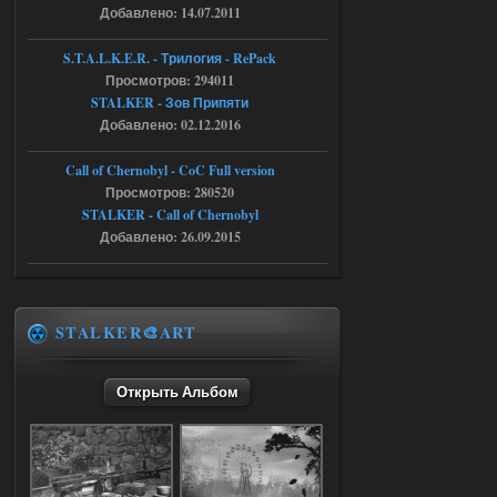
Скованные одной цепью
Добавлено: 14.07.2011
r4908778
18:37
S.T.A.L.K.E.R. - Трилогия - RePack
с избавлением от баласта,
Просмотров: 294011
доходяга.
STALKER - Зов Припяти
Добавлено: 02.12.2016
05.08.2026
Ответить ➤
Call of Chernobyl - CoC Full version
Путь во мгле + GUNSLINGER mod
Просмотров: 280520
STALKER - Call of Chernobyl
Stalker-Mods-Clan-su
16:57
Добавлено: 26.09.2015
Доступно только для пользователей
05.08.2026
Ответить ➤
STALKER🎨ART
Путь во мгле + GUNSLINGER mod
Открыть Альбом
stalker673920
16:09
где пароль?