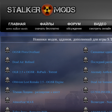
ГЛАВНАЯ
ФАЙЛЫ
ФОРУМ
ВИДЕО
news stalker-mods
скачать бесплатно
обсуждение
смотреть онлайн
Новинки модов, аддонов, дополнений для игры S.T
OGSR Flora Overhaul
Скованные одно
Dead Air: Refined
Последний рассве
OLR 2.5 + OGSR - RePack - Torrent
Anomaly Anthology
Oblivion Lost Remake 2.5 - OGSR Engine
Dead Air Summer
Тёмная Лощина - расширение + квест
GUNSLINGER mod
AtmosFear MAX
Возмездие - Nem
Тайна Зоны - Remaster 2026
ANOMALY ※ MEDI