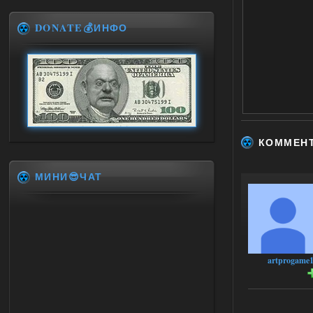
DONATE💰ИНФО
КОММЕН
МИНИ😎ЧАТ
artprogame