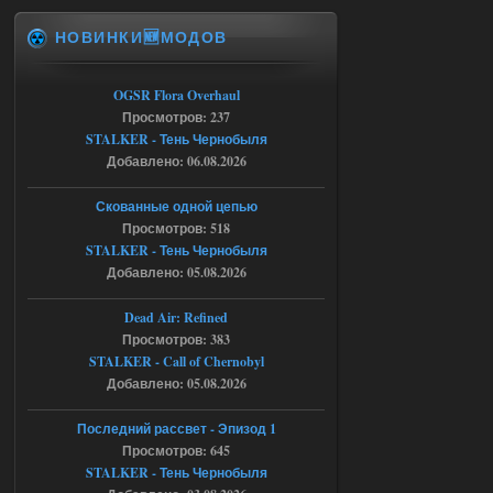
НОВИНКИ🆕МОДОВ
Доступно только для пользователей
06.08.2026
Ответить ➤
OGSR Flora Overhaul
Просмотров: 237
Спавнер + Правки + Античит - Dead
STALKER - Тень Чернобыля
Добавлено: 06.08.2026
City Final
Michman1970
09:16
Скованные одной цепью
Что то не работает спавнер,
Просмотров: 518
все устанавливал по
STALKER - Тень Чернобыля
мануалу......
Добавлено: 05.08.2026
06.08.2026
Ответить ➤
Dead Air: Refined
Просмотров: 383
Игра для сталкера 21-очко
STALKER - Call of Chernobyl
ruslanpyrusov
23:13
Добавлено: 05.08.2026
как изменить макс сумму
ставки в файлах чтобы
Последний рассвет - Эпизод 1
ставить больше 1 к
Просмотров: 645
STALKER - Тень Чернобыля
05.08.2026
Ответить ➤