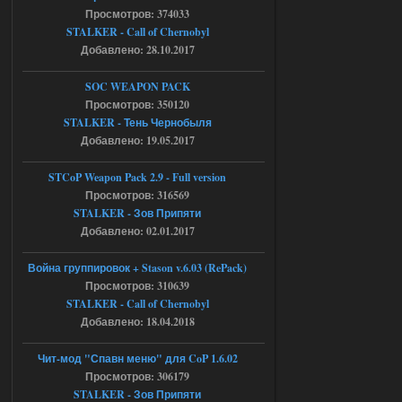
Просмотров: 374033
05.08.2026
Ответить ➤
STALKER - Call of Chernobyl
Добавлено: 28.10.2017
Тайна Зоны - Remaster 2026
SOC WEAPON PACK
AndreySA
20:25
Просмотров: 350120
[05.08.26
STALKER - Тень Чернобыля
20:23:10.934] [17468]
Добавлено: 19.05.2017
FATAL ERROR
[error]Expression : FATAL ERROR
STCoP Weapon Pack 2.9 - Full version
[error]Function :
CScriptEngine::lua_pcall_failed
Просмотров: 316569
[error]File : D:\a\OGSR-
STALKER - Зов Припяти
Engine\OGSR-
Engine\ogsr_engine\COMMON_AI\scrip
Добавлено: 02.01.2017
t_engine.cpp
[error]Line : 75
Война группировок + Stason v.6.03 (RePack)
[error]Description :
[CScriptEngine::lua_pcall_failed]: ... -
Просмотров: 310639
shadow of
STALKER - Call of Chernobyl
chernobyl\gamedata\scripts\xr_camper.sc
ript:510: attempt to index local 'manager'
Добавлено: 18.04.2018
(a nil value)
Вылет после захода в Припять.
Чит-мод "Спавн меню" для CoP 1.6.02
05.08.2026
Ответить ➤
Просмотров: 306179
STALKER - Зов Припяти