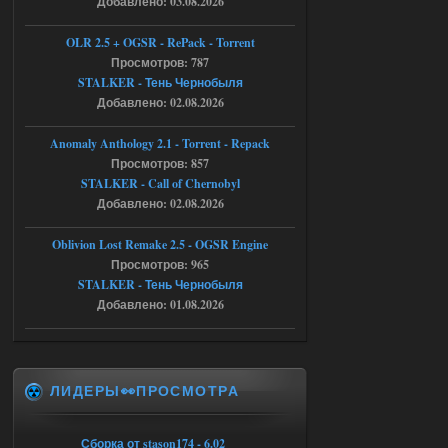
Добавлено: 03.08.2026
Тайна Зоны - Remaster 2026
OLR 2.5 + OGSR - RePack - Torrent
Stalker-Mods-Clan-su
21:33
Просмотров: 787
STALKER - Тень Чернобыля
Добавлено: 02.08.2026
Доступно только для пользователей
Anomaly Anthology 2.1 - Torrent - Repack
05.08.2026
Ответить ➤
Просмотров: 857
STALKER - Call of Chernobyl
Тайна Зоны - Remaster 2026
Добавлено: 02.08.2026
AndreySA
21:28
Oblivion Lost Remake 2.5 - OGSR Engine
патч я установил после
установки мода, да, ладно,
Просмотров: 965
наверное вы правы придется ожидать
STALKER - Тень Чернобыля
чудо))
Добавлено: 01.08.2026
05.08.2026
Ответить ➤
Тайна Зоны - Remaster 2026
ЛИДЕРЫ👀ПРОСМОТРА
Stalker-Mods-Clan-su
20:50
Доступно только для пользователей
Сборка от stason174 - 6.02