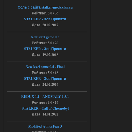
Объединенный Пак 2 + OGSR +
Соль с сайта stalker-mods.clan.su
STCoP WP 3.4
Рейтинг: 5.0 / 33
STALKER - Зов Припяти
andreyforest1993
15:00
Дата: 20.02.2017
https://rutube.ru/video/50be34
6a53045b746b6f2d80812029a
3/?r=plemwd
New level game 0.5
Рейтинг: 5.0 / 20
04.08.2026
Ответить ➤
STALKER - Зов Припяти
Дата: 19.02.2018
Объединенный Пак 2 + OGSR +
STCoP WP 3.4
New level game 0.4 - Final
Рейтинг: 5.0 / 18
Stalker-Mods-Clan-su
11:30
STALKER - Зов Припяти
Дата: 24.02.2016
Доступно только для пользователей
REDUX 1.1​​​​​​​ - ANOMALY 1.5.1
Рейтинг: 5.0 / 16
04.08.2026
Ответить ➤
STALKER - Call of Chernobyl
Объединенный Пак 2 + OGSR +
Дата: 14.01.2022
STCoP WP 3.4
Modified AtmosFear 3
andreyforest1993
08:24