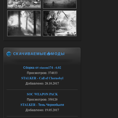
05.08.2026
Ответить ➤
Dead Air: Refined
Stalker-Mods-Clan-su
09:03
Доступно только для пользователей
05.08.2026
Ответить ➤
СКАЧИВАЕМЫЕ📥МОДЫ
Объединенный Пак 2 + OGSR +
STCoP WP 3.4
Сборка от stason174 - 6.02
Stalker-Mods-Clan-su
17:25
Просмотров: 374033
STALKER - Call of Chernobyl
Доступно только для пользователей
Добавлено: 28.10.2017
04.08.2026
Ответить ➤
SOC WEAPON PACK
Просмотров: 350120
Объединенный Пак 2 + OGSR +
STALKER - Тень Чернобыля
STCoP WP 3.4
Добавлено: 19.05.2017