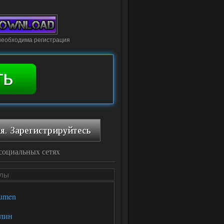
необходима регистрация
социальных сетях
йлы
umen
лин