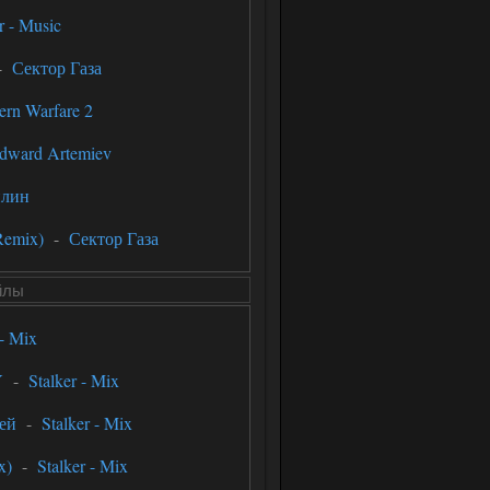
r - Music
-
Сектор Газа
rn Warfare 2
dward Artemiev
лин
Remix)
-
Сектор Газа
йлы
 - Mix
Y
-
Stalker - Mix
ей
-
Stalker - Mix
x)
-
Stalker - Mix