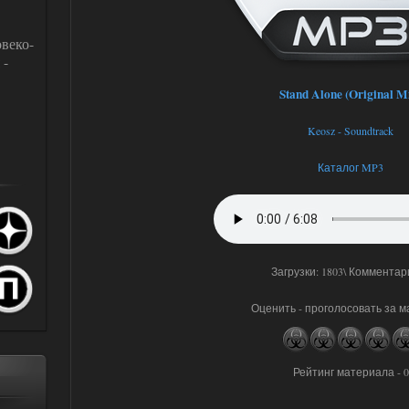
веко-
 -
Stand Alone (Original M
Keosz - Soundtrack
Каталог MP3
Загрузки: 1803\ Комментар
Оценить - проголосовать за 
Рейтинг материала - 0