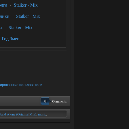
олга
-
Stalker - Mix
плики
-
Stalker - Mix
и
-
Stalker - Mix
-
Год Змеи
рированные пользователи
0
Comments
tand Alone (Original Mix)
,
music
,