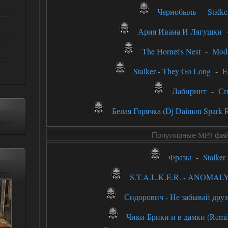
Чернобыль
-
Stalke
Ария Ивана И Лягушки
The Hornet's Nest
-
Mode
Stalker - They Go Long
-
E
Лабиринт
-
Сп
Белая Горячка (Dj Daimon Spark 
Популярные MP3 фа
Фразы
-
Stalker
S.T.A.L.K.E.R. - ANOMAL
Сидорович - Не забывай друз
Чики-Брики и в дамки (Remi