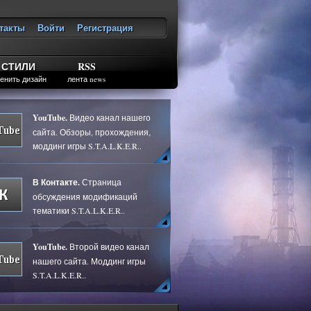
такты
Войти
Регистрация
ход
СТИЛИ
RSS
енить дизайн
лента news
YouTube.
Видео канал нашего
сайта. Обзоры, прохождения,
моддинг игры S.T.A.L.K.E.R..
В Контакте.
Страница
обсуждения модификаций
тематики S.T.A.L.K.E.R..
YouTube.
Второй видео канал
нашего сайта. Моддинг игры
S.T.A.L.K.E.R..