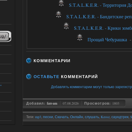
S.T.A.L.K.E.R. - Территория Д
S.T.A.L.K.E.R. - Бандитские ре
S.T.A.L.K.E.R. - Крики зомб
Прощай Чебурашка
КОММЕНТАРИИ
ОСТАВЬТЕ
КОММЕНТАРИЙ
"
Добавлять комментарии могут только зарегист
Добавил:
ferr-um
07.08.2026
Просмотров:
1803
Теги:
mp3
,
песни
,
Скачать
,
Онлайн
,
слушать
,
Keosz
,
саундтрек
,
S
soundtrack