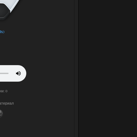
ix)
ии: 0
материал