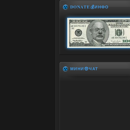
DONATE💰ИНФО
МИНИ😎ЧАТ