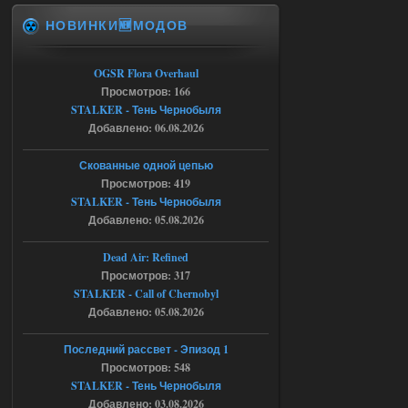
НОВИНКИ🆕МОДОВ
Спавнер + Правки + Античит - Dead
City Final
OGSR Flora Overhaul
Michman1970
09:16
Просмотров: 166
Что то не работает спавнер,
STALKER - Тень Чернобыля
все устанавливал по
мануалу......
Добавлено: 06.08.2026
06.08.2026
Ответить ➤
Скованные одной цепью
Просмотров: 419
Игра для сталкера 21-очко
STALKER - Тень Чернобыля
Добавлено: 05.08.2026
ruslanpyrusov
23:13
как изменить макс сумму
Dead Air: Refined
ставки в файлах чтобы
Просмотров: 317
ставить больше 1 к
STALKER - Call of Chernobyl
05.08.2026
Ответить ➤
Добавлено: 05.08.2026
Тайна Зоны - Remaster 2026
Последний рассвет - Эпизод 1
Просмотров: 548
Stalker-Mods-Clan-su
21:33
STALKER - Тень Чернобыля
Добавлено: 03.08.2026