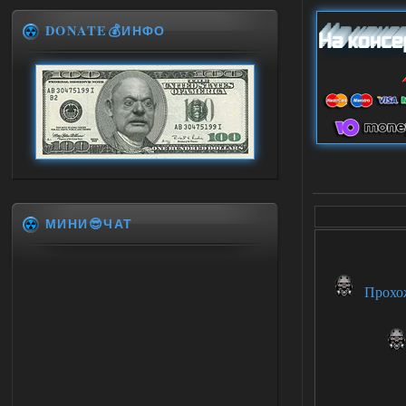
DONATE💰ИНФО
МИНИ😎ЧАТ
Прохож