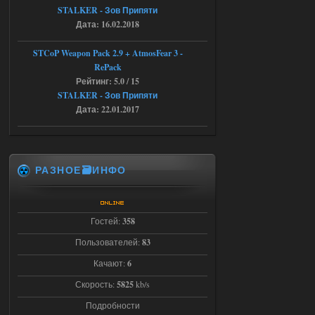
STALKER - Зов Припяти
04.08.2026
Ответить ➤
Дата: 16.02.2018
Последний рассвет - Эпизод 1
STCoP Weapon Pack 2.9 + AtmosFear 3 -
RePack
Stalker-Mods-Clan-su
22:29
Рейтинг: 5.0 / 15
STALKER - Зов Припяти
Доступно только для пользователей
Дата: 22.01.2017
03.08.2026
Ответить ➤
Объединенный Пак 2 + OGSR +
РАЗНОЕ🗃️ИНФО
STCoP WP 3.4
Stalker-Mods-Clan-su
22:27
Гостей:
358
Доступно только для пользователей
Пользователей:
83
Качают:
6
03.08.2026
Ответить ➤
Скорость:
5825
kb/s
Объединенный Пак 2 + OGSR +
Подробности
STCoP WP 3.4