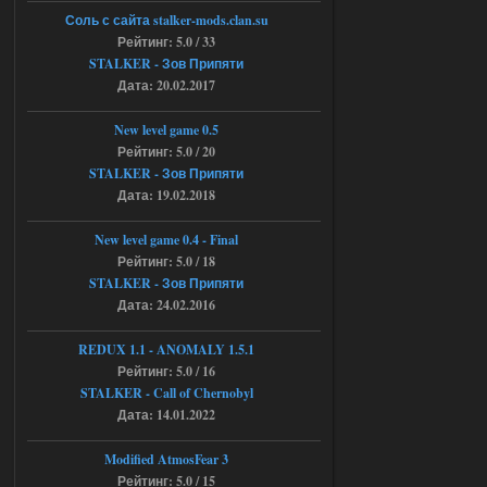
6a53045b746b6f2d80812029a
Соль с сайта stalker-mods.clan.su
3/?r=plemwd
Рейтинг: 5.0 / 33
STALKER - Зов Припяти
04.08.2026
Ответить ➤
Дата: 20.02.2017
Объединенный Пак 2 + OGSR +
New level game 0.5
STCoP WP 3.4
Рейтинг: 5.0 / 20
STALKER - Зов Припяти
Stalker-Mods-Clan-su
11:30
Дата: 19.02.2018
Доступно только для пользователей
New level game 0.4 - Final
Рейтинг: 5.0 / 18
04.08.2026
Ответить ➤
STALKER - Зов Припяти
Дата: 24.02.2016
Объединенный Пак 2 + OGSR +
STCoP WP 3.4
REDUX 1.1​​​​​​​ - ANOMALY 1.5.1
Рейтинг: 5.0 / 16
andreyforest1993
08:24
STALKER - Call of Chernobyl
там есть опция расшириные
Дата: 14.01.2022
анимации нпс, я поставил
галочку но толку ноль, ни каких
анимаций нет, может это что-то другое,
Modified AtmosFear 3
не известно, больше нет ни каких таких
Рейтинг: 5.0 / 15
кнопок по поводу анимаций