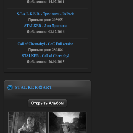
Добавлено: 14.07.2011
05.08.2026
Ответить ➤
S.T.A.L.K.E.R. - Трилогия - RePack
Просмотров: 293955
Путь во мгле + GUNSLINGER mod
STALKER - Зов Припяти
Stalker-Mods-Clan-su
16:57
Добавлено: 02.12.2016
Доступно только для пользователей
Call of Chernobyl - CoC Full version
Просмотров: 280486
STALKER - Call of Chernobyl
05.08.2026
Ответить ➤
Добавлено: 26.09.2015
Путь во мгле + GUNSLINGER mod
stalker673920
16:09
где пароль?
STALKER🎨ART
Открыть Альбом
05.08.2026
Ответить ➤
Dead Air: Refined
Stalker-Mods-Clan-su
09:03