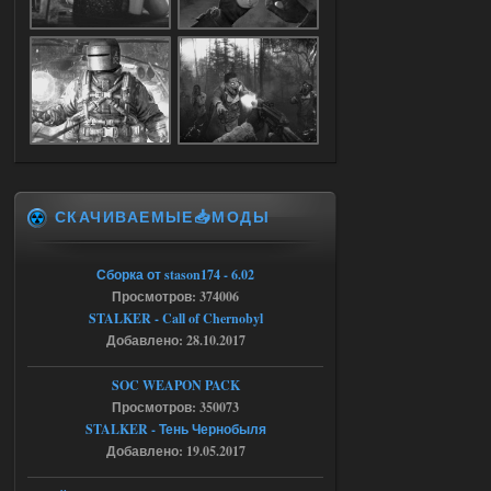
Доступно только для пользователей
05.08.2026
Ответить ➤
Объединенный Пак 2 + OGSR +
STCoP WP 3.4
Stalker-Mods-Clan-su
17:25
СКАЧИВАЕМЫЕ📥МОДЫ
Доступно только для пользователей
Сборка от stason174 - 6.02
04.08.2026
Ответить ➤
Просмотров: 374006
STALKER - Call of Chernobyl
Объединенный Пак 2 + OGSR +
Добавлено: 28.10.2017
STCoP WP 3.4
SOC WEAPON PACK
Stalker-Mods-Clan-su
17:19
Просмотров: 350073
STALKER - Тень Чернобыля
Доступно только для пользователей
Добавлено: 19.05.2017
04.08.2026
Ответить ➤