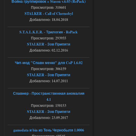
Война группировок + Stason v.6.03 (RePack)
Просмотров: 310601
Объединенный Пак 2 + OGSR +
STALKER - Call of Chernobyl
STCoP WP 3.4
Добавлено: 18.04.2018
Stalker-Mods-Clan-su
17:08
S.T.A.L.K.E.R. - Трилогия - RePack
Просмотров: 293955
Доступно только для пользователей
STALKER - Зов Припяти
Добавлено: 02.12.2016
04.08.2026
Ответить ➤
Чит-мод "Спавн меню" для CoP 1.6.02
Объединенный Пак 2 + OGSR +
Просмотров: 306159
STALKER - Зов Припяти
STCoP WP 3.4
Добавлено: 14.07.2011
Stalker-Mods-Clan-su
16:48
Спавнер - Пространственная аномалия
Доступно только для пользователей
4.1
Просмотров: 150153
STALKER - Зов Припяти
04.08.2026
Ответить ➤
Добавлено: 23.09.2017
Объединенный Пак 2 + OGSR +
gamedata и bin из Тень Чернобыля 1.0006
STCoP WP 3.4