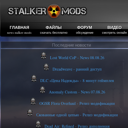
ГЛАВНАЯ
ФАЙЛЫ
ФОРУМ
ВИДЕО
news stalker-mods
скачать бесплатно
обсуждение
смотреть онлайн
Последние новости
Lost World CoP - News 08.08.26
Dreadweave - ранний доступ
DLC «Цена Надежды» - 8 минут геймплея
Anomaly Custom - News 07.08.26
OGSR Flora Overhaul - Релиз модификации
Скованные одной цепью - Релиз модификации
Dead Air: Refined - Релиз дополнения