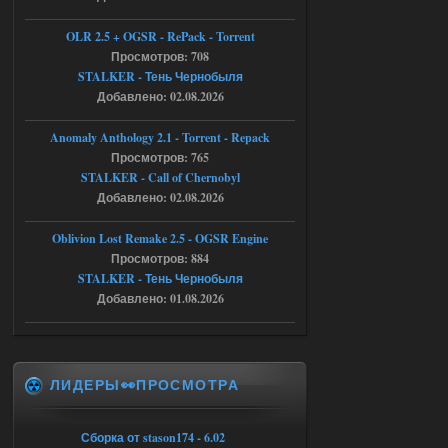
Доступно только для пользователей
OLR 2.5 + OGSR - RePack - Torrent
05.08.2026
Просмотров: 708
Ответить ➤
STALKER - Тень Чернобыля
Тайна Зоны - Remaster 2026
Добавлено: 02.08.2026
AndreySA
21:28
Anomaly Anthology 2.1 - Torrent - Repack
патч я установил после
Просмотров: 765
установки мода, да, ладно,
STALKER - Call of Chernobyl
наверное вы правы придется ожидать
чудо))
Добавлено: 02.08.2026
05.08.2026
Ответить ➤
Oblivion Lost Remake 2.5 - OGSR Engine
Просмотров: 884
Тайна Зоны - Remaster 2026
STALKER - Тень Чернобыля
Stalker-Mods-Clan-su
20:50
Добавлено: 01.08.2026
Доступно только для пользователей
ЛИДЕРЫ👀ПРОСМОТРА
05.08.2026
Ответить ➤
Тайна Зоны - Remaster 2026
Сборка от stason174 - 6.02