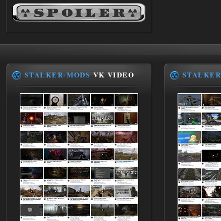
andreyforest1993
21:22
Здравствуйте, почему не
Анимаций открытия рюкзака и
использования предметов как в
трелере?
03.08.2026
Ответить ➤
STALKER-MODS
VK VIDEO
STALKER
ANOMALY ※ MEDIUM 7.0
Stalker-Mods-Clan-su
19:14
Доступно только для пользователей
03.08.2026
Ответить ➤
Improved Weapon Pack (I.W.P.) - UPD
30.12.25
Stalker-Mods-Clan-su
11:00
Глобальный патч от
31.07.2026.
Устанавливать только