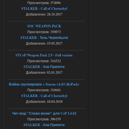
Просмотров: 374006
AndreySA
20:25
STALKER - Call of Chernobyl
[05.08.26
20:23:10.934] [17468]
Добавлено: 28.10.2017
FATAL ERROR
SOC WEAPON PACK
[error]Expression : FATAL ERROR
[error]Function :
Просмотров: 350073
CScriptEngine::lua_pcall_failed
STALKER - Тень Чернобыля
[error]File : D:\a\OGSR-
Engine\OGSR-
Добавлено: 19.05.2017
Engine\ogsr_engine\COMMON_AI\scrip
t_engine.cpp
[error]Line : 75
STCoP Weapon Pack 2.9 - Full version
[error]Description :
Просмотров: 316532
[CScriptEngine::lua_pcall_failed]: ... -
shadow of
STALKER - Зов Припяти
chernobyl\gamedata\scripts\xr_camper.sc
Добавлено: 02.01.2017
ript:510: attempt to index local 'manager'
(a nil value)
Вылет после захода в Припять.
Война группировок + Stason v.6.03 (RePack)
Просмотров: 310601
05.08.2026
Ответить ➤
STALKER - Call of Chernobyl
Добавлено: 18.04.2018
Скованные одной цепью
r4908778
18:37
Чит-мод "Спавн меню" для CoP 1.6.02
с избавлением от баласта,
Просмотров: 306159
доходяга.
STALKER - Зов Припяти