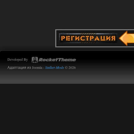
Доступно только для пользователей
02.08.2026
Ответить ➤
Improved Weapon Pack (I.W.P.) - UPD
30.12.25
Werdassver
06:36
Developed By
хорош мод! задания
прикольно!
Адаптация из Joomla -
Stalker-Mods
© 2026
02.08.2026
Ответить ➤
Oblivion Lost Remake 2.5 - OGSR
Engine
Stalker-Mods-Clan-su
14:16
Доступно только для пользователей