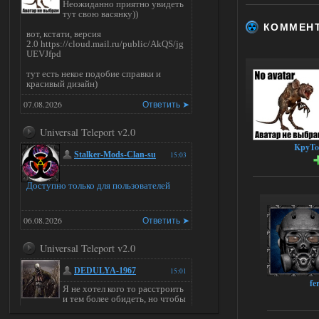
Неожиданно приятно увидеть
тут свою васянку))
КОММЕН
вот, кстати, версия
2.0 https://cloud.mail.ru/public/AkQS/jg
UEVJfpd
тут есть некое подобие справки и
красивый дизайн)
07.08.2026
Ответить ➤
Universal Teleport v2.0
KpyTo
Stalker-Mods-Clan-su
15:03
Доступно только для пользователей
06.08.2026
Ответить ➤
Universal Teleport v2.0
DEDULYA-1967
15:01
fe
Я не хотел кого то расстроить
и тем более обидеть, но чтобы
я не ставил для тестов , всё работало на
ура. WINDOWS 11pro\64, озу 16гб,