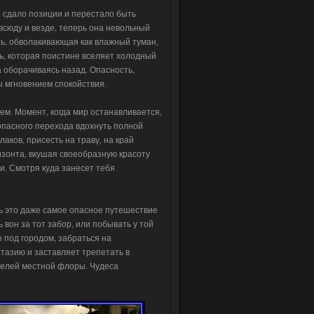
во сдало позиции и перестало быть
сюду и везде, теперь она невольный
ть, обволакивающая как влажный туман,
ть, которая поистине вселяет холодный
а оборачиваясь назад. Опасность,
ы мгновением спокойствия.
ьем. Момент, когда мир останавливается,
опасного перехода вдохнуть полной
аков, присесть на траву, на край
изонта, вкушая своеобразную красоту
и. Смотря куда занесет тебя
дь это даже самое опасное путешествие
 вон за тот забор, или побывать у той
 под городом, забраться на
нтазию и заставляет трепетать в
телей местной флоры. Чудеса