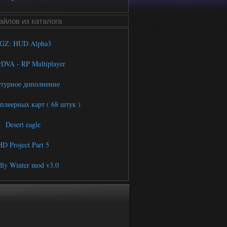
йлов из каталога
GZ: HUD Alpha3
rDVA - RP Multiplayer
турное дополнение
леерных карт ( 68 штук )
Desert eagle
D Project Part 5
ly Winter mod v3.0