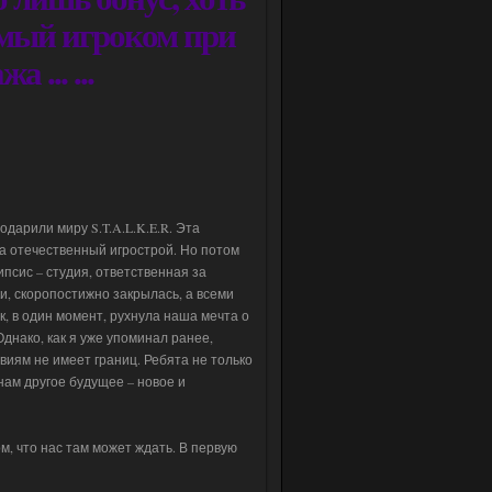
мый игроком при
 ... ...
арили миру S.T.A.L.K.E.R. Эта
на отечественный игрострой. Но потом
ипсис – студия, ответственная за
, скоропостижно закрылась, а всеми
, в один момент, рухнула наша мечта о
днако, как я уже упоминал ранее,
виям не имеет границ. Ребята не только
 нам другое будущее – новое и
м, что нас там может ждать. В первую