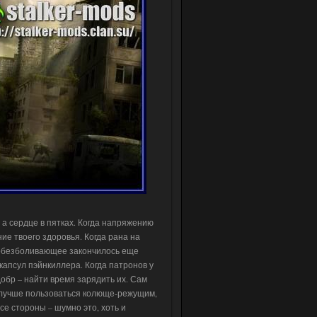
, а сердце в пятках. Когда напряжению
ие твоего здоровья. Когда рана на
, обезболивающее закончилось еще
 капсул пэйнкиллера. Когда патронов у
 добр – найти время зарядить их. Сам
е лучше пользоваться колюще-режущим,
е стороны – шумно это, хоть и