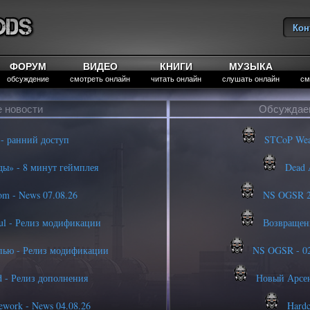
Кон
Вы
ФОРУМ
ВИДЕО
КНИГИ
МУЗЫКА
обсуждение
смотреть онлайн
читать онлайн
слушать онлайн
см
 новости
Обсуждае
- ранний доступ
STCoP Weapo
ы» - 8 минут геймплея
Dead A
m - News 07.08.26
NS OGSR 20
ul - Релиз модификации
Возвращени
пью - Релиз модификации
NS OGSR - 02.
d - Релиз дополнения
Новый Арсен
ework - News 04.08.26
Hardc