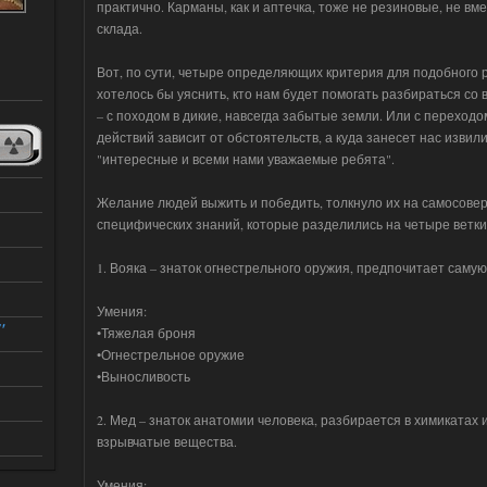
практично. Карманы, как и аптечка, тоже не резиновые, не вм
склада.
Вот, по сути, четыре определяющих критерия для подобного р
хотелось бы уяснить, кто нам будет помогать разбираться со 
– с походом в дикие, навсегда забытые земли. Или с переход
действий зависит от обстоятельств, а куда занесет нас извил
"интересные и всеми нами уважаемые ребята".
Желание людей выжить и победить, толкнуло их на самосове
специфических знаний, которые разделились на четыре ветки
1. Вояка – знаток огнестрельного оружия, предпочитает саму
Умения:
"
•Тяжелая броня
•Огнестрельное оружие
•Выносливость
2. Мед – знаток анатомии человека, разбирается в химикатах 
взрывчатые вещества.
Умения: