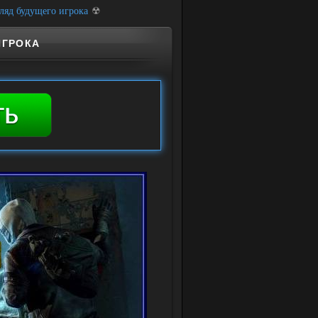
ляд будущего игрока
☢
ИГРОКА