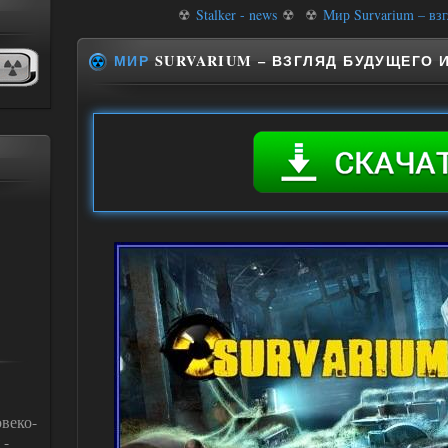
☢
Stalker - news
☢
☢
Мир Survarium – взг
МИР
SURVARIUM – ВЗГЛЯД БУДУЩЕГО 
веко-
 -