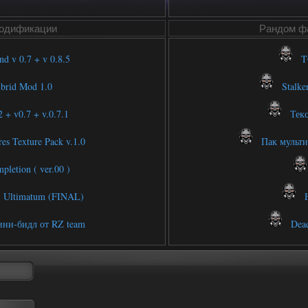
одификации
Рандом фа
d v 0.7 + v 0.8.5
T
brid Mod 1.0
Stalke
+ v0.7 + v.0.7.1
Текс
es Texture Pack v.1.0
Пак мультип
letion ( ver.00 )
: Ultimatum (FINAL)
H
ни-бидл от RZ team
Dead