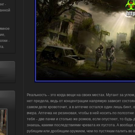
нг -
данной
ммное
ие,
огии -
та.
Реальность – это когда вещи на своих местах. Мутант за углом
нет предела, ведь от концентрации напрямую зависит состоян
самом деле кровоточит, а в аптечке остался один лишь бинт
вчера. Аптечка не резиновая, чтобы в ней носить по полсотни
тебя – две пачки и столько же рожков, если опустеют, то будь
знаешь, какими последствиями чревата их пустота. А вообщ
рубящим или дробящим оружием, чем по пустякам палить во вс