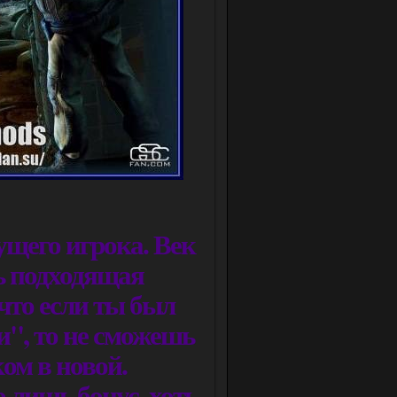
ущего игрока. Век
нь подходящая
 что если ты был
", то не сможешь
ом в новой.
 лишь бонус, хоть