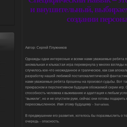
и внушительный, выбирае
создании персонажа
Автор: Сергей Плужников
Однажды одни интересные и всеми нами уважаемые ребята под
аномальная и клыкастая игра перевернула у многих взгляды 
случилось кое-что неожиданное и трагическое, как сам апокал
разработку нашей любимой постапокалиптической фантастики
нами уважаемые ребята брошены на произвол судьбы. Вот так
прекрасном и перспективном будущем обожаемой серии игр. О
способность человека к выживанию и адаптация к любым усло
"выжили", но и не опустили руки, сейчас они готовы подарить
переосмысленное. Имя этому будущему – Survarium.
В предвкушении его развития, хотелось бы поразмыслить о то
очередь – опасность.