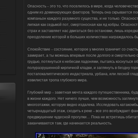
Опасность – это то, что поселилось в мире, когда человечест
одним из доминирующих факторов. Теперь она скрывается пов
компаньон каждого разумного существа, и не только. Опаснос
липкая как седьмой пот, смертоносная как яд кобры. Опаснос
страх и заставляет нас двигаться без остановки, лишь изредк
преодоление которой в больших количествах награждалось б
Спокойствие – состояние, которое у многих граничит со счаст
замирает, а ты можешь впервые после долгого и смертельно 
грудью, потянуться к небесам ладонями, пытаясь коснуться обл
полуразрушенной кирпичной кладки, и заглянуть в бездну гор
постапокалиптического индастриала, урбана, или лесной глад
извилистая тропа глубокого мира.
Глубокий мир – заветная мечта каждого путешественника, бу
в жизни каждого. Нет ничего лучше, чем возможность заглянуть
многоэтажки, которую видно издалека. Исследовать катакомбы
четырнадцатый этаж, сходить к реке – все это возбуждает фа
предвкушении чудесной прогулки… Пока не встретишь обита
заканчиваются там, где начинается реальность.