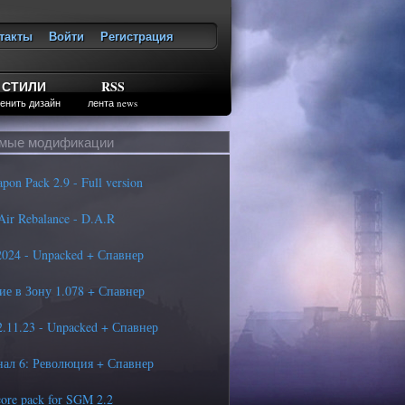
такты
Войти
Регистрация
ход
СТИЛИ
RSS
енить дизайн
лента news
мые модификации
n Pack 2.9 - Full version
ir Rebalance - D.A.R
24 - Unpacked + Спавнер
е в Зону 1.078 + Спавнер
11.23 - Unpacked + Спавнер
ал 6: Революция + Спавнер
ore pack for SGM 2.2