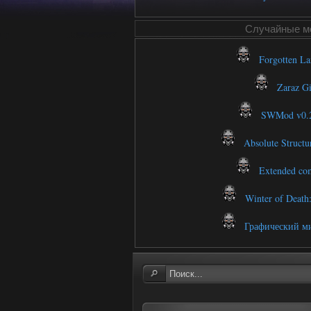
Случайные м
Forgotten Lan
Zaraz Gi
SWMod v0.2 
Absolute Structur
Extended comp
Winter of Death
Графический ми