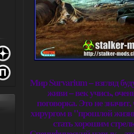
Мир Survarium – взгляд буд
живи – век учись, оче
поговорка. Это не значит,
хирургом в "прошлой жизни
стать хорошим стрелк
Специфический навык – это