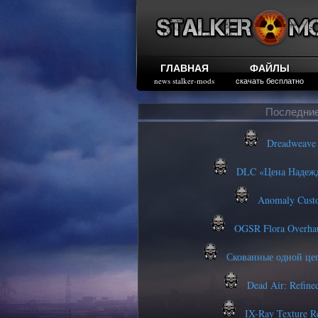
ГЛАВНАЯ
ФАЙЛЫ
news stalker-mods
скачать бесплатно
Последние
Dreadweave 
DLC «Цена Надежд
Anomaly Custo
OGSR Flora Overha
Скованные одной це
Dead Air: Refine
IX-Ray Texture R