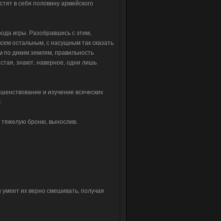
естят в себя половину армейского
ода игры. Разобравшись с этим,
всем остальным, с насущным так сказать
ом по диким землям, правильность
истая, знают, наверное, одни лишь
ршенствование и изучение всяческих
:
ю тяжелую броню, вынослив.
и умеет их верно смешивать, получая