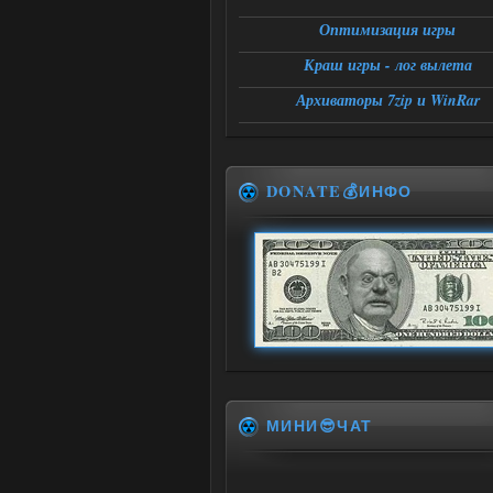
Оптимизация игры
Краш игры - лог вылета
Архиваторы 7zip и WinRar
DONATE💰ИНФО
МИНИ😎ЧАТ