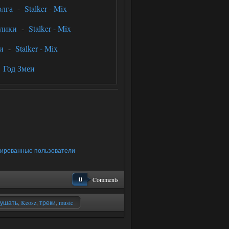
олга
-
Stalker - Mix
плики
-
Stalker - Mix
и
-
Stalker - Mix
-
Год Змеи
рированные пользователи
0
Comments
лушать
,
Keosz
,
треки
,
music