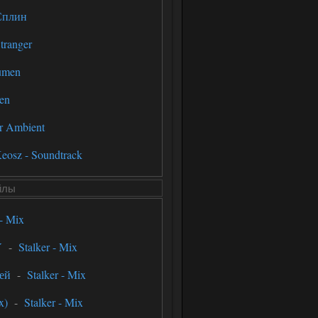
Сплин
tranger
umen
en
er Ambient
eosz - Soundtrack
йлы
 - Mix
Y
-
Stalker - Mix
ей
-
Stalker - Mix
x)
-
Stalker - Mix