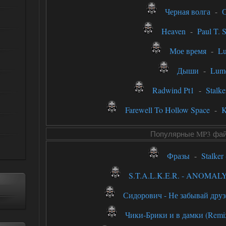
Черная волга
-
Heaven
-
Paul T. S
Мое время
-
L
Дыши
-
Lum
Radwind Pt1
-
Stalk
Farewell To Hollow Space
-
K
Популярные MP3 фа
Фразы
-
Stalker
S.T.A.L.K.E.R. - ANOMAL
Сидорович - Не забывай друз
Чики-Брики и в дамки (Remi