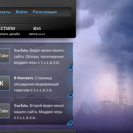
такты
Войти
Регистрация
ход
СТИЛИ
RSS
енить дизайн
лента news
YouTube.
Видео канал нашего
сайта. Обзоры, прохождения,
моддинг игры S.T.A.L.K.E.R..
В Контакте.
Страница
обсуждения модификаций
тематики S.T.A.L.K.E.R..
YouTube.
Второй видео канал
нашего сайта. Моддинг игры
S.T.A.L.K.E.R..