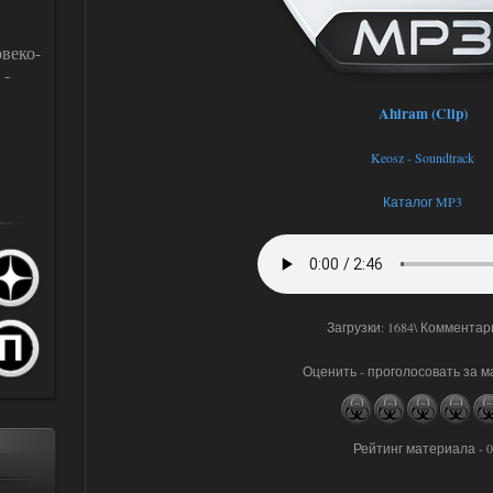
веко-
 -
Ahiram (Clip)
Keosz - Soundtrack
Каталог MP3
Загрузки: 1684\ Комментар
Оценить - проголосовать за 
Рейтинг материала - 0