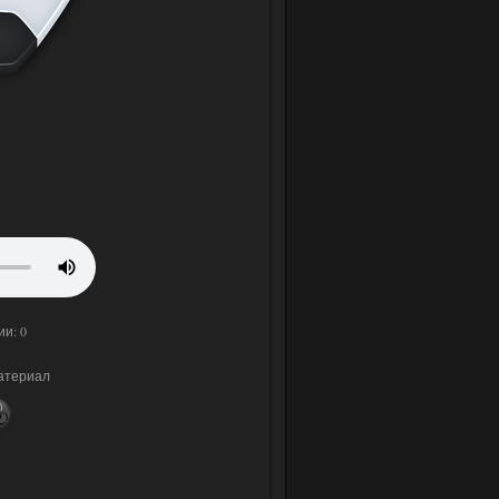
ии: 0
материал